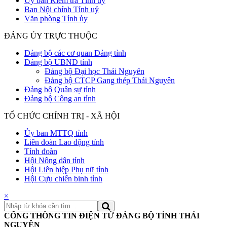
Uỷ ban Kiểm tra Tỉnh uỷ
Ban Nội chính Tỉnh uỷ
Văn phòng Tỉnh ủy
ĐẢNG ỦY TRỰC THUỘC
Đảng bộ các cơ quan Đảng tỉnh
Đảng bộ UBND tỉnh
Đảng bộ Đại học Thái Nguyên
Đảng bộ CTCP Gang thép Thái Nguyên
Đảng bộ Quân sự tỉnh
Đảng bộ Công an tỉnh
TỔ CHỨC CHÍNH TRỊ - XÃ HỘI
Ủy ban MTTQ tỉnh
Liên đoàn Lao động tỉnh
Tỉnh đoàn
Hội Nông dân tỉnh
Hội Liên hiệp Phụ nữ tỉnh
Hội Cựu chiến binh tỉnh
×
CỔNG THÔNG TIN ĐIỆN TỬ ĐẢNG BỘ TỈNH THÁI
NGUYÊN