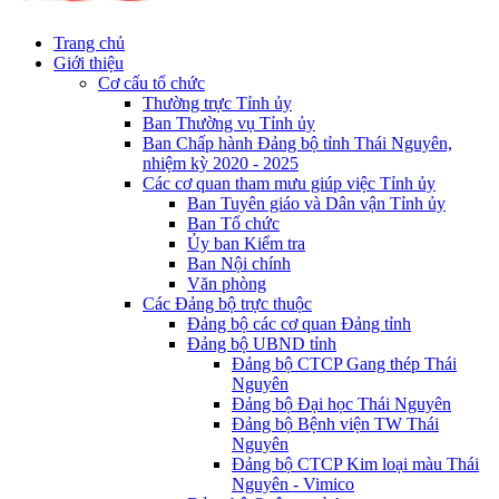
Trang chủ
Giới thiệu
Cơ cấu tổ chức
Thường trực Tỉnh ủy
Ban Thường vụ Tỉnh ủy
Ban Chấp hành Đảng bộ tỉnh Thái Nguyên,
nhiệm kỳ 2020 - 2025
Các cơ quan tham mưu giúp việc Tỉnh ủy
Ban Tuyên giáo và Dân vận Tỉnh ủy
Ban Tổ chức
Ủy ban Kiểm tra
Ban Nội chính
Văn phòng
Các Đảng bộ trực thuộc
Đảng bộ các cơ quan Đảng tỉnh
Đảng bộ UBND tỉnh
Đảng bộ CTCP Gang thép Thái
Nguyên
Đảng bộ Đại học Thái Nguyên
Đảng bộ Bệnh viện TW Thái
Nguyên
Đảng bộ CTCP Kim loại màu Thái
Nguyên - Vimico