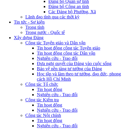
Đảng bộ Quân sự tỉnh
Đảng bộ Công an tỉnh
Các Đảng bộ Phường, Xã
Lãnh đạo tỉnh qua các thời kỳ
Tin tức - Sự kiện
Trong tỉnh
Trong nước - Quốc tế
Xây dựng Đảng
Công tác Tuyên giáo và Dân vận
Tin hoạt động công tác Tuyên giáo
Tin hoạt động công tác Dân vận
Nghiên cứu - Trao đổi
Đưa nghị quyết của Đảng vào cuộc sống
Bảo vệ nền tảng tư tưởng của Đảng
Học tập và làm theo tư tưởng, đạo đức, phong
cách Hồ Chí Minh
Công tác Tổ chức
Tin hoạt động
Nghiên cứu - Trao đổi
Công tác Kiểm tra
Tin hoạt động
Nghiên cứu - Trao đổi
Công tác Nội chính
Tin hoạt động
Nghiên cứu - Trao đổi