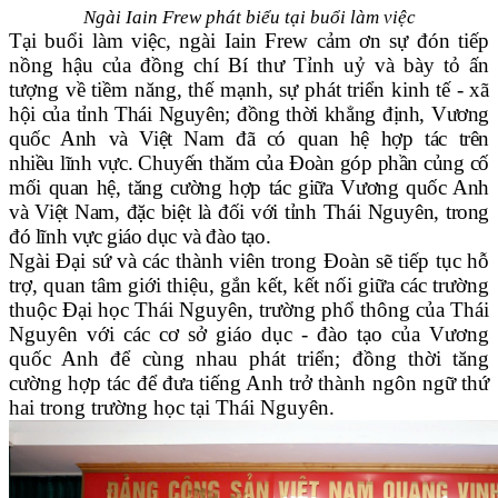
Ngài Iain Frew phát biểu tại buổi làm việc
Tại buổi làm việc,
ngài Iain Frew
cảm ơn sự đón tiếp
nồng hậu của đồng chí Bí thư Tỉnh uỷ và bày tỏ ấn
tượng về tiềm năng, thế mạnh, sự phát triển kinh tế - xã
hội của tỉnh Thái Nguyên;
đồng thời khẳng định, Vương
quốc Anh và Việt Nam đã có quan hệ hợp tác trên
nhiều lĩnh vực. Chuyến thăm của Đoàn góp phần củng cố
mối quan hệ, tăng cường hợp tác giữa Vương quốc Anh
và Việt Nam, đặc biệt là đối với tỉnh Thái Nguyên, trong
đó lĩnh vực giáo dục và đào tạo.
Ngài Đại sứ và các thành viên trong Đoàn sẽ tiếp tục hỗ
trợ, quan tâm giới thiệu, gắn kết, kết nối giữa các trường
thuộc Đại học Thái Nguyên, trường phổ thông của Thái
Nguyên với các cơ sở giáo dục - đào tạo của Vương
quốc Anh để cùng nhau phát triển; đồng thời tăng
cường hợp tác để đưa tiếng Anh trở thành ngôn ngữ thứ
hai trong trường học tại Thái Nguyên.