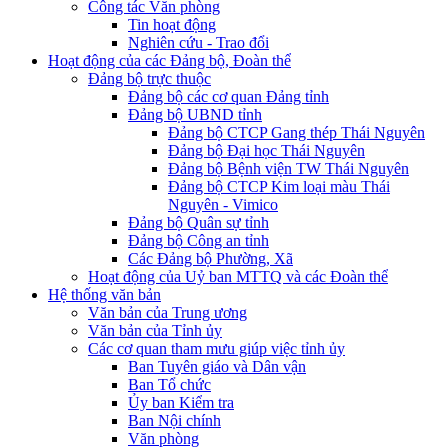
Công tác Văn phòng
Tin hoạt động
Nghiên cứu - Trao đổi
Hoạt động của các Đảng bộ, Đoàn thể
Đảng bộ trực thuộc
Đảng bộ các cơ quan Đảng tỉnh
Đảng bộ UBND tỉnh
Đảng bộ CTCP Gang thép Thái Nguyên
Đảng bộ Đại học Thái Nguyên
Đảng bộ Bệnh viện TW Thái Nguyên
Đảng bộ CTCP Kim loại màu Thái
Nguyên - Vimico
Đảng bộ Quân sự tỉnh
Đảng bộ Công an tỉnh
Các Đảng bộ Phường, Xã
Hoạt động của Uỷ ban MTTQ và các Đoàn thể
Hệ thống văn bản
Văn bản của Trung ương
Văn bản của Tỉnh ủy
Các cơ quan tham mưu giúp việc tỉnh ủy
Ban Tuyên giáo và Dân vận
Ban Tổ chức
Ủy ban Kiểm tra
Ban Nội chính
Văn phòng