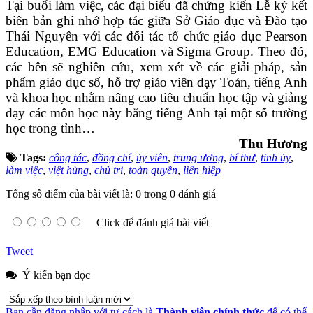
Tại buổi làm việc, các đại biểu đã chứng kiến Lễ ký kết
biên bản ghi nhớ hợp tác giữa Sở Giáo dục và Đào tạo
Thái Nguyên với các đối tác tổ chức giáo dục Pearson
Education, EMG Education và Sigma Group. Theo đó,
các bên sẽ nghiên cứu, xem xét về các giải pháp, sản
phẩm giáo dục số, hỗ trợ giáo viên dạy Toán, tiếng Anh
và khoa học nhằm nâng cao tiêu chuẩn học tập và giảng
dạy các môn học này bằng tiếng Anh tại một số trường
học trong tỉnh…
Thu Hương
Tags:
công tác
,
đồng chí
,
ủy viên
,
trung ương
,
bí thư
,
tỉnh ủy
,
làm việc
,
việt hùng
,
chủ trì
,
toàn quyền
,
liên hiệp
Tổng số điểm của bài viết là: 0 trong 0 đánh giá
Click để đánh giá bài viết
Tweet
Ý kiến bạn đọc
Bạn cần đăng nhập với tư cách là
Thành viên chính thức
để có thể