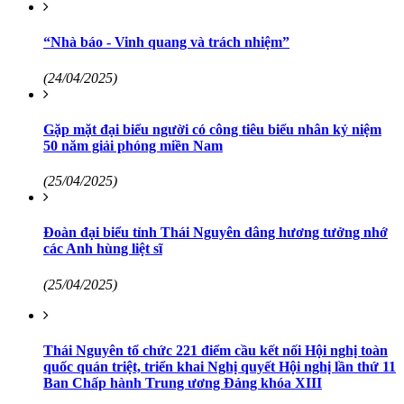
“Nhà báo - Vinh quang và trách nhiệm”
(24/04/2025)
Gặp mặt đại biểu người có công tiêu biểu nhân kỷ niệm
50 năm giải phóng miền Nam
(25/04/2025)
Đoàn đại biểu tỉnh Thái Nguyên dâng hương tưởng nhớ
các Anh hùng liệt sĩ
(25/04/2025)
Thái Nguyên tổ chức 221 điểm cầu kết nối Hội nghị toàn
quốc quán triệt, triển khai Nghị quyết Hội nghị lần thứ 11
Ban Chấp hành Trung ương Đảng khóa XIII