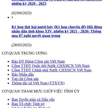
nhiệm kỳ 2020 - 2025
(02/04/2025)
Kỳ họp thứ hai mươi bảy (Kỳ họp chuyên đề) Hội đồng
nhân dân tỉnh khóa XIV, nhiệm kỳ 2021 - 2026: Thông
qua 07 nghị quyết quan trọng
(28/03/2025)
CƠ QUAN TRUNG ƯƠNG
Báo ĐT Đảng Cộng sản Việt Nam
Cổng TTĐT Quốc hội Nước CHXHCN Việt Nam
Cổng TTĐT Chính phủ Nước CHXHCN Việt Nam
Báo Nhân dân
Tạp chí Cộng sản
Thông tấn xã Việt Nam (TTXVN)
CƠ QUAN THAM MƯU GIÚP VIỆC TỈNH ỦY
Ban Tuyên giáo và Dân vận
Ban Tổ chức Tỉnh uỷ