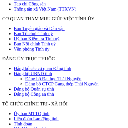
Tạp chí Cộng sản
Thông tấn xã Việt Nam (TTXVN)
CƠ QUAN THAM MƯU GIÚP VIỆC TỈNH ỦY
Ban Tuyên giáo và Dân vận
Ban Tổ chức Tỉnh uỷ
Uỷ ban Kiểm tra Tỉnh uỷ
Ban Nội chính Tỉnh uỷ
Văn phòng Tỉnh ủy
ĐẢNG ỦY TRỰC THUỘC
Đảng bộ các cơ quan Đảng tỉnh
Đảng bộ UBND tỉnh
Đảng bộ Đại học Thái Nguyên
Đảng bộ CTCP Gang thép Thái Nguyên
Đảng bộ Quân sự tỉnh
Đảng bộ Công an tỉnh
TỔ CHỨC CHÍNH TRỊ - XÃ HỘI
Ủy ban MTTQ tỉnh
Liên đoàn Lao động tỉnh
Tỉnh đoàn