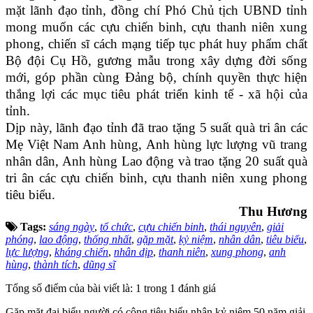
mặt lãnh đạo tỉnh, đồng chí Phó Chủ tịch UBND tỉnh
mong muốn các cựu chiến binh, cựu thanh niên xung
phong, chiến sĩ cách mạng tiếp tục phát huy phẩm chất
Bộ đội Cụ Hồ, gương mẫu trong xây dựng đời sống
mới, góp phần cùng Đảng bộ, chính quyền thực hiện
thắng lợi các mục tiêu phát triển kinh tế - xã hội của
tỉnh.
Dịp này, lãnh đạo tỉnh đã trao tặng 5 suất quà tri ân các
Mẹ Việt Nam Anh hùng, Anh hùng lực lượng vũ trang
nhân dân, Anh hùng Lao động và trao tặng 20 suất quà
tri ân các cựu chiến binh, cựu thanh niên xung phong
tiêu biểu.
Thu Hương
Tags:
sáng ngày
,
tổ chức
,
cựu chiến binh
,
thái nguyên
,
giải
phóng
,
lao động
,
thống nhất
,
gặp mặt
,
kỷ niệm
,
nhân dân
,
tiêu biểu
,
lực lượng
,
kháng chiến
,
nhân dịp
,
thanh niên
,
xung phong
,
anh
hùng
,
thành tích
,
dũng sĩ
Tổng số điểm của bài viết là: 1 trong 1 đánh giá
Gặp mặt đại biểu người có công tiêu biểu nhân kỷ niệm 50 năm giải