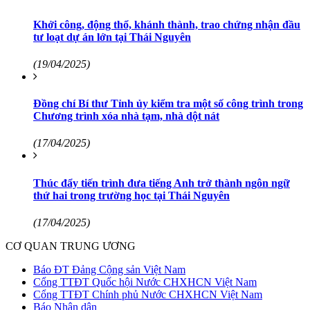
Khởi công, động thổ, khánh thành, trao chứng nhận đầu
tư loạt dự án lớn tại Thái Nguyên
(19/04/2025)
Đồng chí Bí thư Tỉnh ủy kiểm tra một số công trình trong
Chương trình xóa nhà tạm, nhà dột nát
(17/04/2025)
Thúc đẩy tiến trình đưa tiếng Anh trở thành ngôn ngữ
thứ hai trong trường học tại Thái Nguyên
(17/04/2025)
CƠ QUAN TRUNG ƯƠNG
Báo ĐT Đảng Cộng sản Việt Nam
Cổng TTĐT Quốc hội Nước CHXHCN Việt Nam
Cổng TTĐT Chính phủ Nước CHXHCN Việt Nam
Báo Nhân dân