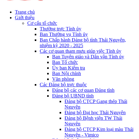
Trang chủ
Giới thiệu
Cơ cấu tổ chức
Thường trực Tỉnh ủy
Ban Thường vụ Tỉnh ủy
Ban Chấp hành Đảng bộ tỉnh Thái Nguyên,
nhiệm kỳ 2020 - 2025
Các cơ quan tham mưu giúp việc Tỉnh ủy
Ban Tuyên giáo và Dân vận Tỉnh ủy
Ban Tổ chức
Ủy ban Kiểm tra
Ban Nội chính
Văn phòng
Các Đảng bộ trực thuộc
Đảng bộ các cơ quan Đảng tỉnh
Đảng bộ UBND tỉnh
Đảng bộ CTCP Gang thép Thái
Nguyên
Đảng bộ Đại học Thái Nguyên
Đảng bộ Bệnh viện TW Thái
Nguyên
Đảng bộ CTCP Kim loại màu Thái
Nguyên - Vimico