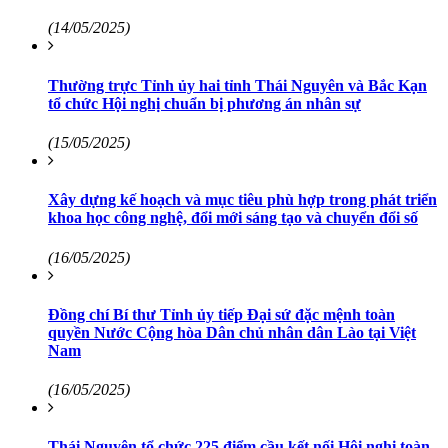
(14/05/2025)
Thường trực Tỉnh ủy hai tỉnh Thái Nguyên và Bắc Kạn
tổ chức Hội nghị chuẩn bị phương án nhân sự
(15/05/2025)
Xây dựng kế hoạch và mục tiêu phù hợp trong phát triển
khoa học công nghệ, đổi mới sáng tạo và chuyển đổi số
(16/05/2025)
Đồng chí Bí thư Tỉnh ủy tiếp Đại sứ đặc mệnh toàn
quyền Nước Cộng hòa Dân chủ nhân dân Lào tại Việt
Nam
(16/05/2025)
Thái Nguyên tổ chức 225 điểm cầu kết nối Hội nghị toàn