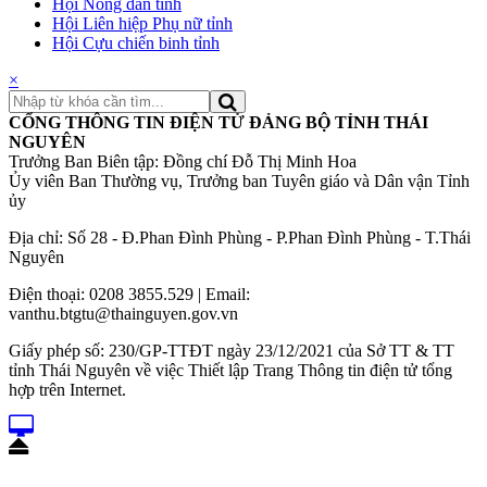
Hội Nông dân tỉnh
Hội Liên hiệp Phụ nữ tỉnh
Hội Cựu chiến binh tỉnh
×
CỔNG THÔNG TIN ĐIỆN TỬ ĐẢNG BỘ TỈNH THÁI
NGUYÊN
Trưởng Ban Biên tập: Đồng chí Đỗ Thị Minh Hoa
Ủy viên Ban Thường vụ, Trưởng ban Tuyên giáo và Dân vận Tỉnh
ủy
Địa chỉ: Số 28 - Đ.Phan Đình Phùng - P.Phan Đình Phùng - T.Thái
Nguyên
Điện thoại: 0208 3855.529 | Email:
vanthu.btgtu@thainguyen.gov.vn
Giấy phép số: 230/GP-TTĐT ngày 23/12/2021 của Sở TT & TT
tỉnh Thái Nguyên về việc Thiết lập Trang Thông tin điện tử tổng
hợp trên Internet.