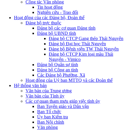
Công tác Văn phòng
Tin hoạt động
Nghiên cứu - Trao đổi
Hoạt động của các Đảng bộ, Đoàn thể
Đảng bộ trực thuộc
Đảng bộ các cơ quan Đảng tỉnh
Đảng bộ UBND tỉnh
Đảng bộ CTCP Gang thép Thái Nguyên
Đảng bộ Đại học Thái Nguyên
Đảng bộ Bệnh viện TW Thái Nguyên
Đảng bộ CTCP Kim loại màu Thái
Nguyên - Vimico
Đảng bộ Quân sự tỉnh
Đảng bộ Công an tỉnh
Các Đảng bộ Phường, Xã
Hoạt động của Uỷ ban MTTQ và các Đoàn thể
Hệ thống văn bản
Văn bản của Trung ương
Văn bản của Tỉnh ủy
Các cơ quan tham mưu giúp việc tỉnh ủy
Ban Tuyên giáo và Dân vận
Ban Tổ chức
Ủy ban Kiểm tra
Ban Nội chính
Văn phòng