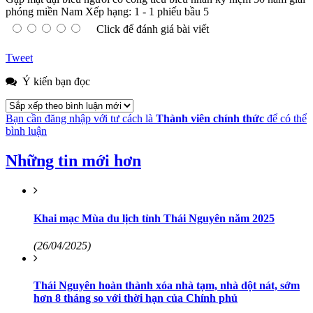
phóng miền Nam
Xếp hạng:
1
-
1
phiếu bầu
5
Click để đánh giá bài viết
Tweet
Ý kiến bạn đọc
Bạn cần đăng nhập với tư cách là
Thành viên chính thức
để có thể
bình luận
Những tin mới hơn
Khai mạc Mùa du lịch tỉnh Thái Nguyên năm 2025
(26/04/2025)
Thái Nguyên hoàn thành xóa nhà tạm, nhà dột nát, sớm
hơn 8 tháng so với thời hạn của Chính phủ