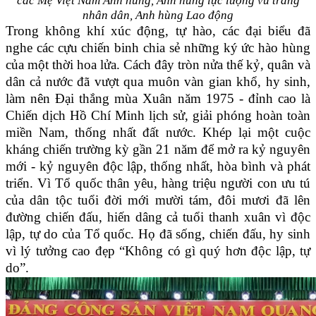
các Mẹ Việt Nam Anh hùng,
Anh hùng lực lượng vũ trang
nhân dân, Anh hùng Lao động
Trong không khí xúc động, tự hào, các đại biểu đã
nghe các cựu chiến binh chia sẻ những ký ức hào hùng
của một thời hoa lửa. Cách đây tròn nửa thế kỷ, quân và
dân cả nước đã vượt qua muôn vàn gian khổ, hy sinh,
làm nên Đại thắng mùa Xuân năm 1975 - đỉnh cao là
Chiến dịch Hồ Chí Minh lịch sử, giải phóng hoàn toàn
miền Nam, thống nhất đất nước. Khép lại một cuộc
kháng chiến trường kỳ gần 21 năm để mở ra kỷ nguyên
mới - kỷ nguyên độc lập, thống nhất, hòa bình và phát
triển. Vì Tổ quốc thân yêu, hàng triệu người con ưu tú
của dân tộc tuổi đời mới mười tám, đôi mươi đã lên
đường chiến đấu, hiến dâng cả tuổi thanh xuân vì độc
lập, tự do của Tổ quốc. Họ đã sống, chiến đấu, hy sinh
vì lý tưởng cao đẹp “Không có gì quý hơn độc lập, tự
do”.