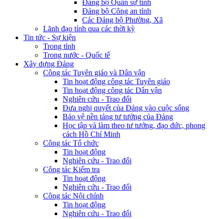
Đảng bộ Quân sự tỉnh
Đảng bộ Công an tỉnh
Các Đảng bộ Phường, Xã
Lãnh đạo tỉnh qua các thời kỳ
Tin tức - Sự kiện
Trong tỉnh
Trong nước - Quốc tế
Xây dựng Đảng
Công tác Tuyên giáo và Dân vận
Tin hoạt động công tác Tuyên giáo
Tin hoạt động công tác Dân vận
Nghiên cứu - Trao đổi
Đưa nghị quyết của Đảng vào cuộc sống
Bảo vệ nền tảng tư tưởng của Đảng
Học tập và làm theo tư tưởng, đạo đức, phong
cách Hồ Chí Minh
Công tác Tổ chức
Tin hoạt động
Nghiên cứu - Trao đổi
Công tác Kiểm tra
Tin hoạt động
Nghiên cứu - Trao đổi
Công tác Nội chính
Tin hoạt động
Nghiên cứu - Trao đổi