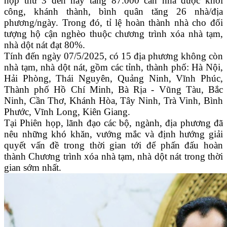
họp thứ 3 đến nay tăng 87.000 căn nhà được khởi
công, khánh thành, bình quân tăng 26 nhà/địa
phương/ngày. Trong đó, tỉ lệ hoàn thành nhà cho đối
tượng hộ cận nghèo thuộc chương trình xóa nhà tạm,
nhà dột nát đạt 80%.
Tính đến ngày 07/5/2025, có 15 địa phương không còn
nhà tạm, nhà dột nát, gồm các tỉnh, thành phố: Hà Nội,
Hải Phòng, Thái Nguyên, Quảng Ninh, Vĩnh Phúc,
Thành phố Hồ Chí Minh, Bà Rịa - Vũng Tàu, Bắc
Ninh, Cần Thơ, Khánh Hòa, Tây Ninh, Trà Vinh, Bình
Phước, Vĩnh Long, Kiên Giang.
Tại Phiên họp, lãnh đạo các bộ, ngành, địa phương đã
nêu những khó khăn, vướng mắc và định hướng giải
quyết vấn đề trong thời gian tới để phấn đấu hoàn
thành Chương trình xóa nhà tạm, nhà dột nát trong thời
gian sớm nhất.