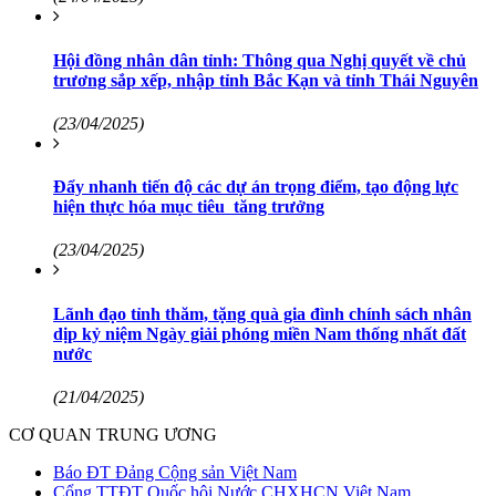
Hội đồng nhân dân tỉnh: Thông qua Nghị quyết về chủ
trương sắp xếp, nhập tỉnh Bắc Kạn và tỉnh Thái Nguyên
(23/04/2025)
Đẩy nhanh tiến độ các dự án trọng điểm, tạo động lực
hiện thực hóa mục tiêu tăng trưởng
(23/04/2025)
Lãnh đạo tỉnh thăm, tặng quà gia đình chính sách nhân
dịp kỷ niệm Ngày giải phóng miền Nam thống nhất đất
nước
(21/04/2025)
CƠ QUAN TRUNG ƯƠNG
Báo ĐT Đảng Cộng sản Việt Nam
Cổng TTĐT Quốc hội Nước CHXHCN Việt Nam