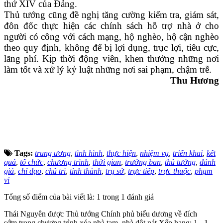
thứ XIV của Đảng.
Thủ tướng cũng đề nghị tăng cường kiểm tra, giám sát,
đôn đốc thực hiện các chính sách hỗ trợ nhà ở cho
người có công với cách mạng, hộ nghèo, hộ cận nghèo
theo quy định, không để bị lợi dụng, trục lợi, tiêu cực,
lãng phí. Kịp thời động viên, khen thưởng những nơi
làm tốt và xử lý kỷ luật những nơi sai phạm, chậm trễ.
Thu Hương
Tags:
trung ương
,
tình hình
,
thực hiện
,
nhiệm vụ
,
triển khai
,
kết
quả
,
tổ chức
,
chương trình
,
thời gian
,
trưởng ban
,
thủ tướng
,
đánh
giá
,
chỉ đạo
,
chủ trì
,
tỉnh thành
,
trụ sở
,
trực tiếp
,
trực thuộc
,
phạm
vi
Tổng số điểm của bài viết là: 1 trong 1 đánh giá
Thái Nguyên được Thủ tướng Chính phủ biểu dương về đích
sớm trong chương trình xóa nhà tạm, nhà dột nát
Xếp hạng:
1
-
1