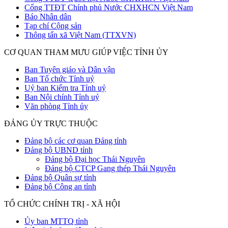
Cổng TTĐT Chính phủ Nước CHXHCN Việt Nam
Báo Nhân dân
Tạp chí Cộng sản
Thông tấn xã Việt Nam (TTXVN)
CƠ QUAN THAM MƯU GIÚP VIỆC TỈNH ỦY
Ban Tuyên giáo và Dân vận
Ban Tổ chức Tỉnh uỷ
Uỷ ban Kiểm tra Tỉnh uỷ
Ban Nội chính Tỉnh uỷ
Văn phòng Tỉnh ủy
ĐẢNG ỦY TRỰC THUỘC
Đảng bộ các cơ quan Đảng tỉnh
Đảng bộ UBND tỉnh
Đảng bộ Đại học Thái Nguyên
Đảng bộ CTCP Gang thép Thái Nguyên
Đảng bộ Quân sự tỉnh
Đảng bộ Công an tỉnh
TỔ CHỨC CHÍNH TRỊ - XÃ HỘI
Ủy ban MTTQ tỉnh