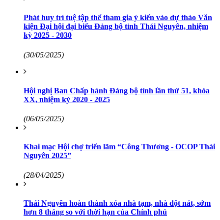
Phát huy trí tuệ tập thể tham gia ý kiến vào dự thảo Văn
kiện Đại hội đại biểu Đảng bộ tỉnh Thái Nguyên, nhiệm
kỳ 2025 - 2030
(30/05/2025)
Hội nghị Ban Chấp hành Đảng bộ tỉnh lần thứ 51, khóa
XX, nhiệm kỳ 2020 - 2025
(06/05/2025)
Khai mạc Hội chợ triển lãm “Công Thương - OCOP Thái
Nguyên 2025”
(28/04/2025)
Thái Nguyên hoàn thành xóa nhà tạm, nhà dột nát, sớm
hơn 8 tháng so với thời hạn của Chính phủ