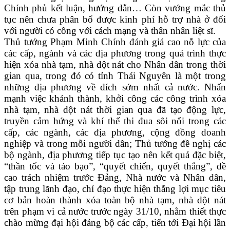
Chính phủ kết luận, hướng dẫn… Còn vướng mắc thủ
tục nên chưa phân bổ được kinh phí hỗ trợ nhà ở đối
với người có công với cách mạng và thân nhân liệt sĩ.
Thủ tướng Phạm Minh Chính đánh giá cao nỗ lực của
các cấp, ngành và các địa phương trong quá trình thực
hiện xóa nhà tạm, nhà dột nát cho Nhân dân trong thời
gian qua, trong đó có tỉnh Thái Nguyên là một trong
những địa phương về đích sớm nhất cả nước. Nhấn
mạnh việc khánh thành, khởi công các công trình xóa
nhà tạm, nhà dột nát thời gian qua đã tạo động lực,
truyền cảm hứng và khí thế thi đua sôi nổi trong các
cấp, các ngành, các địa phương, cộng đồng doanh
nghiệp và trong mỗi người dân; Thủ tướng đề nghị các
bộ ngành, địa phương tiếp tục tạo nên kết quả đặc biệt,
“thần tốc và táo bạo”, “quyết chiến, quyết thắng”, đề
cao trách nhiệm trước Đảng, Nhà nước và Nhân dân,
tập trung lãnh đạo, chỉ đạo thực hiện thắng lợi mục tiêu
cơ bản hoàn thành xóa toàn bộ nhà tạm, nhà dột nát
trên phạm vi cả nước trước ngày 31/10, nhằm thiết thực
chào mừng đại hội đảng bộ các cấp, tiến tới Đại hội lần