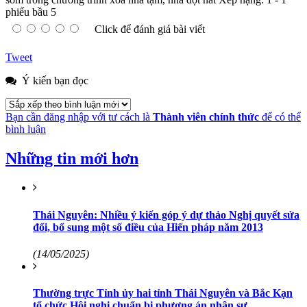
phiếu bầu
5
Click để đánh giá bài viết
Tweet
Ý kiến bạn đọc
Bạn cần đăng nhập với tư cách là
Thành viên chính thức
để có thể
bình luận
Những tin mới hơn
Thái Nguyên: Nhiều ý kiến góp ý dự thảo Nghị quyết sửa
đổi, bổ sung một số điều của Hiến pháp năm 2013
(14/05/2025)
Thường trực Tỉnh ủy hai tỉnh Thái Nguyên và Bắc Kạn
tổ chức Hội nghị chuẩn bị phương án nhân sự