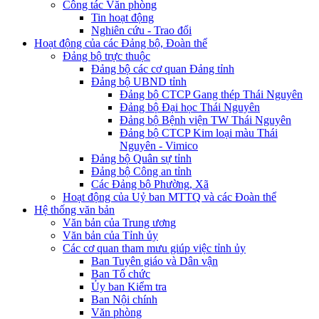
Công tác Văn phòng
Tin hoạt động
Nghiên cứu - Trao đổi
Hoạt động của các Đảng bộ, Đoàn thể
Đảng bộ trực thuộc
Đảng bộ các cơ quan Đảng tỉnh
Đảng bộ UBND tỉnh
Đảng bộ CTCP Gang thép Thái Nguyên
Đảng bộ Đại học Thái Nguyên
Đảng bộ Bệnh viện TW Thái Nguyên
Đảng bộ CTCP Kim loại màu Thái
Nguyên - Vimico
Đảng bộ Quân sự tỉnh
Đảng bộ Công an tỉnh
Các Đảng bộ Phường, Xã
Hoạt động của Uỷ ban MTTQ và các Đoàn thể
Hệ thống văn bản
Văn bản của Trung ương
Văn bản của Tỉnh ủy
Các cơ quan tham mưu giúp việc tỉnh ủy
Ban Tuyên giáo và Dân vận
Ban Tổ chức
Ủy ban Kiểm tra
Ban Nội chính
Văn phòng