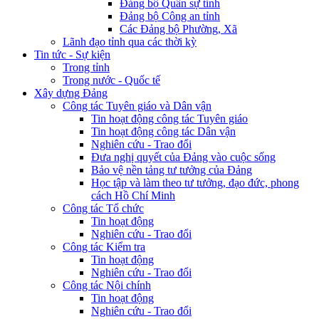
Đảng bộ Quân sự tỉnh
Đảng bộ Công an tỉnh
Các Đảng bộ Phường, Xã
Lãnh đạo tỉnh qua các thời kỳ
Tin tức - Sự kiện
Trong tỉnh
Trong nước - Quốc tế
Xây dựng Đảng
Công tác Tuyên giáo và Dân vận
Tin hoạt động công tác Tuyên giáo
Tin hoạt động công tác Dân vận
Nghiên cứu - Trao đổi
Đưa nghị quyết của Đảng vào cuộc sống
Bảo vệ nền tảng tư tưởng của Đảng
Học tập và làm theo tư tưởng, đạo đức, phong
cách Hồ Chí Minh
Công tác Tổ chức
Tin hoạt động
Nghiên cứu - Trao đổi
Công tác Kiểm tra
Tin hoạt động
Nghiên cứu - Trao đổi
Công tác Nội chính
Tin hoạt động
Nghiên cứu - Trao đổi