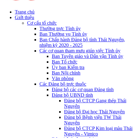
Trang chủ
Giới thiệu
Cơ cấu tổ chức
Thường trực Tỉnh ủy
Ban Thường vụ Tỉnh ủy
Ban Chấp hành Đảng bộ tỉnh Thái Nguyên,
nhiệm kỳ 2020 - 2025
Các cơ quan tham mưu giúp việc Tỉnh ủy
Ban Tuyên giáo và Dân vận Tỉnh ủy
Ban Tổ chức
Ủy ban Kiểm tra
Ban Nội chính
Văn phòng
Các Đảng bộ trực thuộc
Đảng bộ các cơ quan Đảng tỉnh
Đảng bộ UBND tỉnh
Đảng bộ CTCP Gang thép Thái
Nguyên
Đảng bộ Đại học Thái Nguyên
Đảng bộ Bệnh viện TW Thái
Nguyên
Đảng bộ CTCP Kim loại màu Thái
Nguyên - Vimico