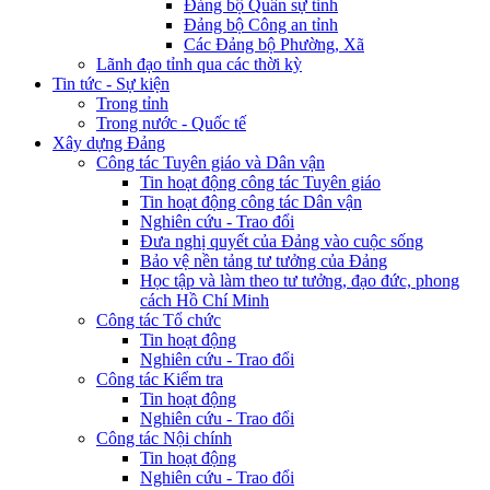
Đảng bộ Quân sự tỉnh
Đảng bộ Công an tỉnh
Các Đảng bộ Phường, Xã
Lãnh đạo tỉnh qua các thời kỳ
Tin tức - Sự kiện
Trong tỉnh
Trong nước - Quốc tế
Xây dựng Đảng
Công tác Tuyên giáo và Dân vận
Tin hoạt động công tác Tuyên giáo
Tin hoạt động công tác Dân vận
Nghiên cứu - Trao đổi
Đưa nghị quyết của Đảng vào cuộc sống
Bảo vệ nền tảng tư tưởng của Đảng
Học tập và làm theo tư tưởng, đạo đức, phong
cách Hồ Chí Minh
Công tác Tổ chức
Tin hoạt động
Nghiên cứu - Trao đổi
Công tác Kiểm tra
Tin hoạt động
Nghiên cứu - Trao đổi
Công tác Nội chính
Tin hoạt động
Nghiên cứu - Trao đổi