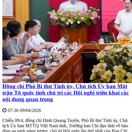
Đồng chí Phó Bí thư Tỉnh ủy, Chủ tịch Ủy ban Mặt
trận Tổ quốc tỉnh chủ trì các Hội nghị triển khai các
nội dung quan trọng
07:36 09/04/2026
Chiều 09/4, đồng chí Đinh Quang Tuyên, Phó Bí thư Tỉnh ủy, Chủ
tịch Ủy ban MTTQ Việt Nam tỉnh, Trưởng ban Chỉ đạo tỉnh về bảo
đảm an ninh năng lượng, chủ trì Hội nghị lần thứ nhất của Ban Chỉ