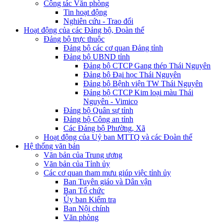
Công tác Văn phòng
Tin hoạt động
Nghiên cứu - Trao đổi
Hoạt động của các Đảng bộ, Đoàn thể
Đảng bộ trực thuộc
Đảng bộ các cơ quan Đảng tỉnh
Đảng bộ UBND tỉnh
Đảng bộ CTCP Gang thép Thái Nguyên
Đảng bộ Đại học Thái Nguyên
Đảng bộ Bệnh viện TW Thái Nguyên
Đảng bộ CTCP Kim loại màu Thái
Nguyên - Vimico
Đảng bộ Quân sự tỉnh
Đảng bộ Công an tỉnh
Các Đảng bộ Phường, Xã
Hoạt động của Uỷ ban MTTQ và các Đoàn thể
Hệ thống văn bản
Văn bản của Trung ương
Văn bản của Tỉnh ủy
Các cơ quan tham mưu giúp việc tỉnh ủy
Ban Tuyên giáo và Dân vận
Ban Tổ chức
Ủy ban Kiểm tra
Ban Nội chính
Văn phòng