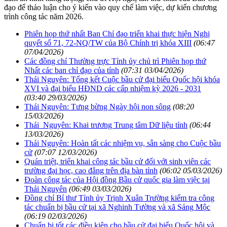
đạo để thảo luận cho ý kiến vào quy chế làm việc, dự kiến chương
trình công tác năm 2026.
Phiên họp thứ nhất Ban Chỉ đạo triển khai thực hiện Nghị
quyết số 71, 72-NQ/TW của Bộ Chính trị khóa XIII
(06:47
07/04/2026)
Các đồng chí Thường trực Tỉnh ủy chủ trì Phiên họp thứ
Nhất các ban chỉ đạo của tỉnh
(07:31 03/04/2026)
Thái Nguyên: Tổng kết Cuộc bầu cử đại biểu Quốc hội khóa
XVI và đại biểu HĐND các cấp nhiệm kỳ 2026 - 2031
(03:40 29/03/2026)
Thái Nguyên: Tưng bừng Ngày hội non sông
(08:20
15/03/2026)
Thái Nguyên: Khai trương Trung tâm Dữ liệu tỉnh
(06:44
13/03/2026)
Thái Nguyên: Hoàn tất các nhiệm vụ, sẵn sàng cho Cuộc bầu
cử
(07:07 12/03/2026)
Quán triệt, triển khai công tác bầu cử đối với sinh viên các
trường đại học, cao đẳng trên địa bàn tỉnh
(06:02 05/03/2026)
Đoàn công tác của Hội đồng Bầu cử quốc gia làm việc tại
Thái Nguyên
(06:49 03/03/2026)
Đồng chí Bí thư Tỉnh ủy Trịnh Xuân Trường kiểm tra công
tác chuẩn bị bầu cử tại xã Nghinh Tường và xã Sảng Mộc
(06:19 02/03/2026)
Chuẩn bị tốt các điều kiện cho bầu cử đại biểu Quốc hội và