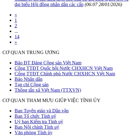
đại biểu Hội đồng nhân dân các cấp
(06:07 28/01/2026)
«
1
2
...
14
»
CƠ QUAN TRUNG ƯƠNG
Báo ĐT Đảng Cộng sản Việt Nam
Cổng TTĐT Quốc hội Nước CHXHCN Việt Nam
Cổng TTĐT Chính phủ Nước CHXHCN Việt Nam
Báo Nhân dân
Tạp chí Cộng sản
Thông tấn xã Việt Nam (TTXVN)
CƠ QUAN THAM MƯU GIÚP VIỆC TỈNH ỦY
Ban Tuyên giáo và Dân vận
Ban Tổ chức Tỉnh uỷ
Uỷ ban Kiểm tra Tỉnh uỷ
Ban Nội chính Tỉnh uỷ
Văn phòng Tỉnh ủy