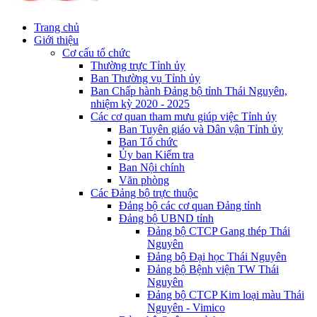
Trang chủ
Giới thiệu
Cơ cấu tổ chức
Thường trực Tỉnh ủy
Ban Thường vụ Tỉnh ủy
Ban Chấp hành Đảng bộ tỉnh Thái Nguyên,
nhiệm kỳ 2020 - 2025
Các cơ quan tham mưu giúp việc Tỉnh ủy
Ban Tuyên giáo và Dân vận Tỉnh ủy
Ban Tổ chức
Ủy ban Kiểm tra
Ban Nội chính
Văn phòng
Các Đảng bộ trực thuộc
Đảng bộ các cơ quan Đảng tỉnh
Đảng bộ UBND tỉnh
Đảng bộ CTCP Gang thép Thái
Nguyên
Đảng bộ Đại học Thái Nguyên
Đảng bộ Bệnh viện TW Thái
Nguyên
Đảng bộ CTCP Kim loại màu Thái
Nguyên - Vimico