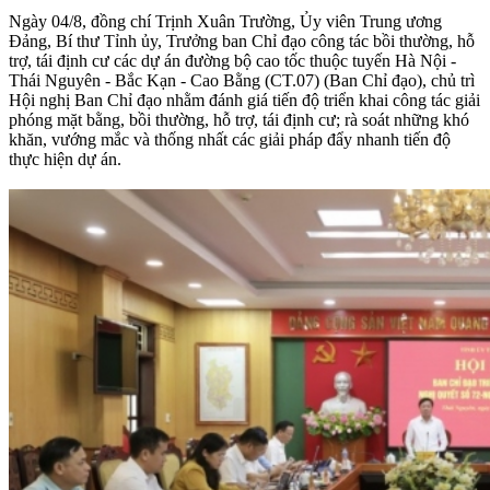
Ngày 04/8, đồng chí Trịnh Xuân Trường, Ủy viên Trung ương
Đảng, Bí thư Tỉnh ủy, Trưởng ban Chỉ đạo công tác bồi thường, hỗ
trợ, tái định cư các dự án đường bộ cao tốc thuộc tuyến Hà Nội -
Thái Nguyên - Bắc Kạn - Cao Bằng (CT.07) (Ban Chỉ đạo), chủ trì
Hội nghị Ban Chỉ đạo nhằm đánh giá tiến độ triển khai công tác giải
phóng mặt bằng, bồi thường, hỗ trợ, tái định cư; rà soát những khó
khăn, vướng mắc và thống nhất các giải pháp đẩy nhanh tiến độ
thực hiện dự án.