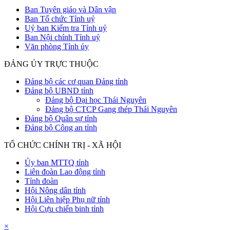
Ban Tuyên giáo và Dân vận
Ban Tổ chức Tỉnh uỷ
Uỷ ban Kiểm tra Tỉnh uỷ
Ban Nội chính Tỉnh uỷ
Văn phòng Tỉnh ủy
ĐẢNG ỦY TRỰC THUỘC
Đảng bộ các cơ quan Đảng tỉnh
Đảng bộ UBND tỉnh
Đảng bộ Đại học Thái Nguyên
Đảng bộ CTCP Gang thép Thái Nguyên
Đảng bộ Quân sự tỉnh
Đảng bộ Công an tỉnh
TỔ CHỨC CHÍNH TRỊ - XÃ HỘI
Ủy ban MTTQ tỉnh
Liên đoàn Lao động tỉnh
Tỉnh đoàn
Hội Nông dân tỉnh
Hội Liên hiệp Phụ nữ tỉnh
Hội Cựu chiến binh tỉnh
×