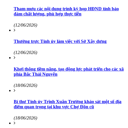
Tham mưu các nội dung trình kỳ họp HĐND tỉnh bảo
đảm chất lượng, phù hợp thực tiễn
(12/06/2026)
Thường trực Tỉnh ủy làm việc với Sở Xây dựng
(12/06/2026)
Khơi thông tiềm năng, tạo động lực phát triển cho các xã
phía Bắc Thái Nguyên
(18/06/2026)
Bí thư Tỉnh ủy Trịnh Xuân Trường khảo sát một số địa
điểm quan trọng tại khu vực Chợ Đồn cũ
(18/06/2026)