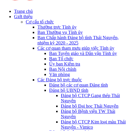
Trang chủ
Giới thiệu
Cơ cấu tổ chức
Thường trực Tỉnh ủy
Ban Thường vụ Tỉnh ủy
Ban Chấp hành Đảng bộ tỉnh Thái Nguyên,
nhiệm kỳ 2020 - 2025
Các cơ quan tham mưu giúp việc Tỉnh ủy
Ban Tuyên giáo và Dân vận Tỉnh ủy
Ban Tổ chức
Ủy ban Kiểm tra
Ban Nội chính
Văn phòng
Các Đảng bộ trực thuộc
Đảng bộ các cơ quan Đảng tỉnh
Đảng bộ UBND tỉnh
Đảng bộ CTCP Gang thép Thái
Nguyên
Đảng bộ Đại học Thái Nguyên
Đảng bộ Bệnh viện TW Thái
Nguyên
Đảng bộ CTCP Kim loại màu Thái
Nguyên - Vimico