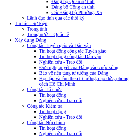
Đảng bộ Quân sự tỉnh
Đảng bộ Công an tỉnh
Các Đảng bộ Phường, Xã
Lãnh đạo tỉnh qua các thời kỳ
Tin tức - Sự kiện
Trong tỉnh
Trong nước - Quốc tế
Xây dựng Đảng
Công tác Tuyên giáo và Dân vận
Tin hoạt động công tác Tuyên giáo
Tin hoạt động công tác Dân vận
Nghiên cứu - Trao đổi
Đưa nghị quyết của Đảng vào cuộc sống
Bảo vệ nền tảng tư tưởng của Đảng
Học tập và làm theo tư tưởng, đạo đức, phong
cách Hồ Chí Minh
Công tác Tổ chức
Tin hoạt động
Nghiên cứu - Trao đổi
Công tác Kiểm tra
Tin hoạt động
Nghiên cứu - Trao đổi
Công tác Nội chính
Tin hoạt động
Nghiên cứu - Trao đổi