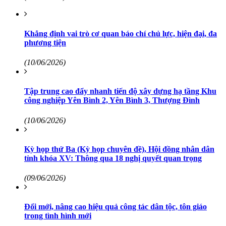
Khẳng định vai trò cơ quan báo chí chủ lực, hiện đại, đa
phương tiện
(10/06/2026)
Tập trung cao đẩy nhanh tiến độ xây dựng hạ tầng Khu
công nghiệp Yên Bình 2, Yên Bình 3, Thượng Đình
(10/06/2026)
Kỳ họp thứ Ba (Kỳ họp chuyên đề), Hội đồng nhân dân
tỉnh khóa XV: Thông qua 18 nghị quyết quan trọng
(09/06/2026)
Đổi mới, nâng cao hiệu quả công tác dân tộc, tôn giáo
trong tình hình mới