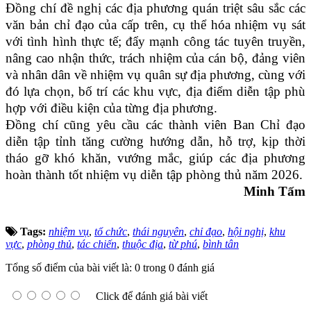
Đồng chí đề nghị các địa phương quán triệt sâu sắc các
văn bản chỉ đạo của cấp trên, cụ thể hóa nhiệm vụ sát
với tình hình thực tế; đẩy mạnh công tác tuyên truyền,
nâng cao nhận thức, trách nhiệm của cán bộ, đảng viên
và nhân dân về nhiệm vụ quân sự địa phương, cùng với
đó lựa chọn, bố trí các khu vực, địa điểm diễn tập phù
hợp với điều kiện của từng địa phương.
Đồng chí cũng yêu cầu các thành viên Ban Chỉ đạo
diễn tập tỉnh tăng cường hướng dẫn, hỗ trợ, kịp thời
tháo gỡ khó khăn, vướng mắc, giúp các địa phương
hoàn thành tốt nhiệm vụ diễn tập phòng thủ năm 2026.
Minh Tấm
Tags:
nhiệm vụ
,
tổ chức
,
thái nguyên
,
chỉ đạo
,
hội nghị
,
khu
vực
,
phòng thủ
,
tác chiến
,
thuộc địa
,
từ phú
,
bình tân
Tổng số điểm của bài viết là: 0 trong 0 đánh giá
Click để đánh giá bài viết