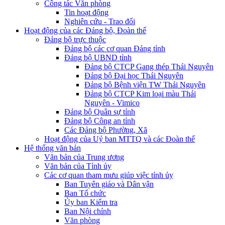
Công tác Văn phòng
Tin hoạt động
Nghiên cứu - Trao đổi
Hoạt động của các Đảng bộ, Đoàn thể
Đảng bộ trực thuộc
Đảng bộ các cơ quan Đảng tỉnh
Đảng bộ UBND tỉnh
Đảng bộ CTCP Gang thép Thái Nguyên
Đảng bộ Đại học Thái Nguyên
Đảng bộ Bệnh viện TW Thái Nguyên
Đảng bộ CTCP Kim loại màu Thái
Nguyên - Vimico
Đảng bộ Quân sự tỉnh
Đảng bộ Công an tỉnh
Các Đảng bộ Phường, Xã
Hoạt động của Uỷ ban MTTQ và các Đoàn thể
Hệ thống văn bản
Văn bản của Trung ương
Văn bản của Tỉnh ủy
Các cơ quan tham mưu giúp việc tỉnh ủy
Ban Tuyên giáo và Dân vận
Ban Tổ chức
Ủy ban Kiểm tra
Ban Nội chính
Văn phòng