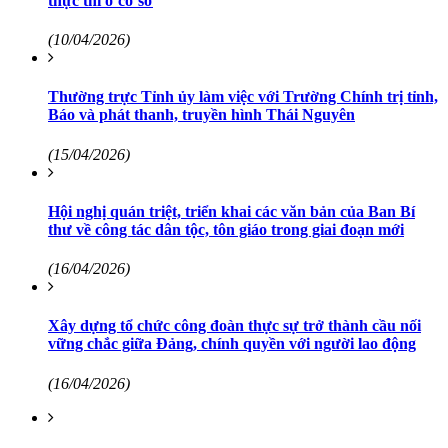
thực thi ở cơ sở
(10/04/2026)
Thường trực Tỉnh ủy làm việc với Trường Chính trị tỉnh,
Báo và phát thanh, truyền hình Thái Nguyên
(15/04/2026)
Hội nghị quán triệt, triển khai các văn bản của Ban Bí
thư về công tác dân tộc, tôn giáo trong giai đoạn mới
(16/04/2026)
Xây dựng tổ chức công đoàn thực sự trở thành cầu nối
vững chắc giữa Đảng, chính quyền với người lao động
(16/04/2026)