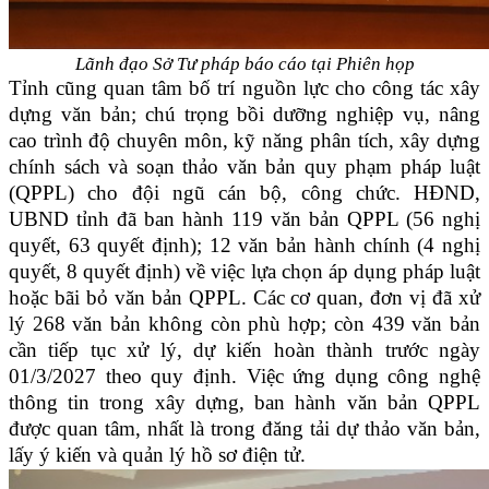
Lãnh đạo Sở Tư pháp báo cáo tại Phiên họp
Tỉnh cũng quan tâm bố trí nguồn lực cho công tác xây
dựng văn bản; chú trọng bồi dưỡng nghiệp vụ, nâng
cao trình độ chuyên môn, kỹ năng phân tích, xây dựng
chính sách và soạn thảo văn bản quy phạm pháp luật
(QPPL) cho đội ngũ cán bộ, công chức. HĐND,
UBND tỉnh đã ban hành 119 văn bản QPPL (56 nghị
quyết, 63 quyết định); 12 văn bản hành chính (4 nghị
quyết, 8 quyết định) về việc lựa chọn áp dụng pháp luật
hoặc bãi bỏ văn bản QPPL. Các cơ quan, đơn vị đã xử
lý 268 văn bản không còn phù hợp; còn 439 văn bản
cần tiếp tục xử lý, dự kiến hoàn thành trước ngày
01/3/2027 theo quy định. Việc ứng dụng công nghệ
thông tin trong xây dựng, ban hành văn bản QPPL
được quan tâm, nhất là trong đăng tải dự thảo văn bản,
lấy ý kiến và quản lý hồ sơ điện tử.