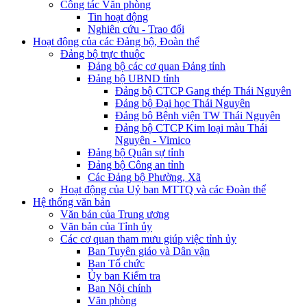
Công tác Văn phòng
Tin hoạt động
Nghiên cứu - Trao đổi
Hoạt động của các Đảng bộ, Đoàn thể
Đảng bộ trực thuộc
Đảng bộ các cơ quan Đảng tỉnh
Đảng bộ UBND tỉnh
Đảng bộ CTCP Gang thép Thái Nguyên
Đảng bộ Đại học Thái Nguyên
Đảng bộ Bệnh viện TW Thái Nguyên
Đảng bộ CTCP Kim loại màu Thái
Nguyên - Vimico
Đảng bộ Quân sự tỉnh
Đảng bộ Công an tỉnh
Các Đảng bộ Phường, Xã
Hoạt động của Uỷ ban MTTQ và các Đoàn thể
Hệ thống văn bản
Văn bản của Trung ương
Văn bản của Tỉnh ủy
Các cơ quan tham mưu giúp việc tỉnh ủy
Ban Tuyên giáo và Dân vận
Ban Tổ chức
Ủy ban Kiểm tra
Ban Nội chính
Văn phòng