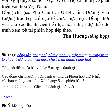
với Nghị quyết số 80- NQ/TW của Bộ Chính trị về phát
triển văn hóa Việt Nam.
Đồng chí giao Phó Chủ tịch UBND tỉnh Dương Văn
Lượng trực tiếp chỉ đạo tổ chức thực hiện. Đồng thời
yêu cầu các thành viên tiếp tục hoàn thiện dự thảo để
trình xem xét tại phiên họp tiếp theo.
Thu Hương
(tổng hợp)
Tags:
công tác
,
đồng chí
,
bí thư
,
tỉnh ủy
,
xây dựng
,
thường trực
,
tổ chức
,
trưởng ban
,
chỉ đạo
,
chủ trì
,
thi hành
,
pháp luật
Tổng số điểm của bài viết là: 5 trong 1 đánh giá
Các đồng chí Thường trực Tỉnh ủy chủ trì Phiên họp thứ Nhất
các ban chỉ đạo của tỉnh
Xếp hạng:
5
-
1
phiếu bầu
5
Click để đánh giá bài viết
Tweet
Ý kiến bạn đọc