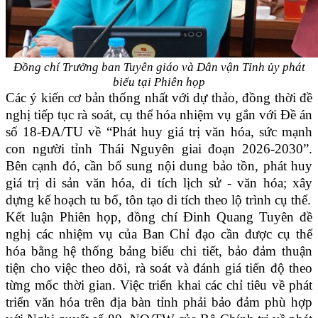
Đồng chí Trưởng ban Tuyên giáo và Dân vận Tỉnh ủy phát
biểu tại Phiên họp
Các ý kiến cơ bản thống nhất với dự thảo, đồng thời đề
nghị tiếp tục rà soát, cụ thể hóa nhiệm vụ gắn với Đề án
số 18-ĐA/TU về “Phát huy giá trị văn hóa, sức mạnh
con người tỉnh Thái Nguyên giai đoạn 2026-2030”.
Bên cạnh đó, cần bổ sung nội dung bảo tồn, phát huy
giá trị di sản văn hóa, di tích lịch sử - văn hóa; xây
dựng kế hoạch tu bổ, tôn tạo di tích theo lộ trình cụ thể.
Kết luận Phiên họp, đồng chí Đinh Quang Tuyên đề
nghị các nhiệm vụ của Ban Chỉ đạo cần được cụ thể
hóa bằng hệ thống bảng biểu chi tiết, bảo đảm thuận
tiện cho việc theo dõi, rà soát và đánh giá tiến độ theo
từng mốc thời gian. Việc triển khai các chỉ tiêu về phát
triển văn hóa trên địa bàn tỉnh phải bảo đảm phù hợp