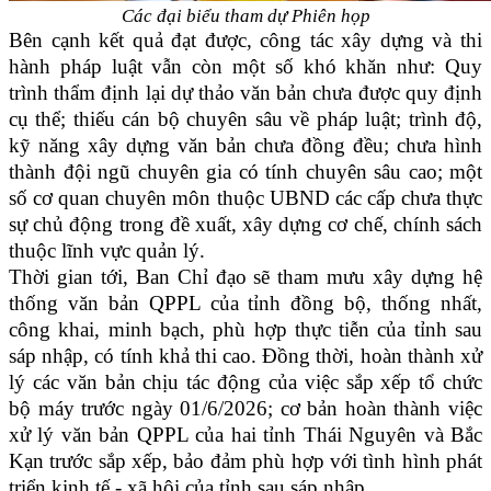
Các đại biểu tham dự Phiên họp
Bên cạnh kết quả đạt được, công tác xây dựng và thi
hành pháp luật vẫn còn một số khó khăn như: Quy
trình thẩm định lại dự thảo văn bản chưa được quy định
cụ thể; thiếu cán bộ chuyên sâu về pháp luật; trình độ,
kỹ năng xây dựng văn bản chưa đồng đều; chưa hình
thành đội ngũ chuyên gia có tính chuyên sâu cao; một
số cơ quan chuyên môn thuộc UBND các cấp chưa thực
sự chủ động trong đề xuất, xây dựng cơ chế, chính sách
thuộc lĩnh vực quản lý.
Thời gian tới, Ban Chỉ đạo sẽ tham mưu xây dựng hệ
thống văn bản QPPL của tỉnh đồng bộ, thống nhất,
công khai, minh bạch, phù hợp thực tiễn của tỉnh sau
sáp nhập, có tính khả thi cao. Đồng thời, hoàn thành xử
lý các văn bản chịu tác động của việc sắp xếp tổ chức
bộ máy trước ngày 01/6/2026; cơ bản hoàn thành việc
xử lý văn bản QPPL của hai tỉnh Thái Nguyên và Bắc
Kạn trước sắp xếp, bảo đảm phù hợp với tình hình phát
triển kinh tế - xã hội của tỉnh sau sáp nhập.