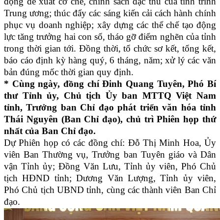
động đề xuất cơ chế, chính sách đặc thù của tỉnh trình
Trung ương; thúc đẩy các sáng kiến cải cách hành chính
phục vụ doanh nghiệp; xây dựng các thể chế tạo động
lực tăng trưởng hai con số, tháo gỡ điểm nghẽn của tỉnh
trong thời gian tới. Đồng thời, tổ chức sơ kết, tổng kết,
báo cáo định kỳ hàng quý, 6 tháng, năm; xử lý các văn
bản đúng mốc thời gian quy định.
* Cùng ngày, đồng chí Đinh Quang Tuyên, Phó Bí
thư Tỉnh ủy, Chủ tịch Ủy ban MTTQ Việt Nam
tỉnh, Trưởng ban Chỉ đạo phát triển văn hóa tỉnh
Thái Nguyên (Ban Chỉ đạo), chủ trì Phiên họp thứ
nhất của Ban Chỉ đạo.
Dự Phiên họp có các đồng chí: Đỗ Thị Minh Hoa, Ủy
viên Ban Thường vụ, Trưởng ban Tuyên giáo và Dân
vận Tỉnh ủy; Đồng Văn Lưu, Tỉnh ủy viên, Phó Chủ
tịch HĐND tỉnh; Dương Văn Lượng, Tỉnh ủy viên,
Phó Chủ tịch UBND tỉnh, cùng các thành viên Ban Chỉ
đạo.