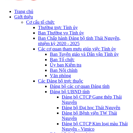
Trang chủ
Giới thiệu
Cơ cấu tổ chức
Thường trực Tỉnh ủy
Ban Thường vụ Tỉnh ủy
Ban Chấp hành Đảng bộ tỉnh Thái Nguyên,
nhiệm kỳ 2020 - 2025
Các cơ quan tham mưu giúp việc Tỉnh ủy
Ban Tuyên giáo và Dân vận Tỉnh ủy
Ban Tổ chức
Ủy ban Kiểm tra
Ban Nội chính
Văn phòng
Các Đảng bộ trực thuộc
Đảng bộ các cơ quan Đảng tỉnh
Đảng bộ UBND tỉnh
Đảng bộ CTCP Gang thép Thái
Nguyên
Đảng bộ Đại học Thái Nguyên
Đảng bộ Bệnh viện TW Thái
Nguyên
Đảng bộ CTCP Kim loại màu Thái
Nguyên - Vimico