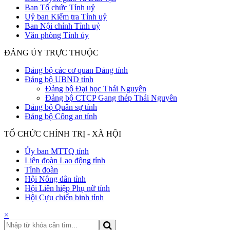
Ban Tổ chức Tỉnh uỷ
Uỷ ban Kiểm tra Tỉnh uỷ
Ban Nội chính Tỉnh uỷ
Văn phòng Tỉnh ủy
ĐẢNG ỦY TRỰC THUỘC
Đảng bộ các cơ quan Đảng tỉnh
Đảng bộ UBND tỉnh
Đảng bộ Đại học Thái Nguyên
Đảng bộ CTCP Gang thép Thái Nguyên
Đảng bộ Quân sự tỉnh
Đảng bộ Công an tỉnh
TỔ CHỨC CHÍNH TRỊ - XÃ HỘI
Ủy ban MTTQ tỉnh
Liên đoàn Lao động tỉnh
Tỉnh đoàn
Hội Nông dân tỉnh
Hội Liên hiệp Phụ nữ tỉnh
Hội Cựu chiến binh tỉnh
×