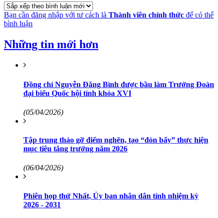
Bạn cần đăng nhập với tư cách là
Thành viên chính thức
để có thể
bình luận
Những tin mới hơn
Đồng chí Nguyễn Đăng Bình được bầu làm Trưởng Đoàn
đại biểu Quốc hội tỉnh khóa XVI
(05/04/2026)
Tập trung tháo gỡ điểm nghẽn, tạo “đòn bẩy” thực hiện
mục tiêu tăng trưởng năm 2026
(06/04/2026)
Phiên họp thứ Nhất, Ủy ban nhân dân tỉnh nhiệm kỳ
2026 - 2031