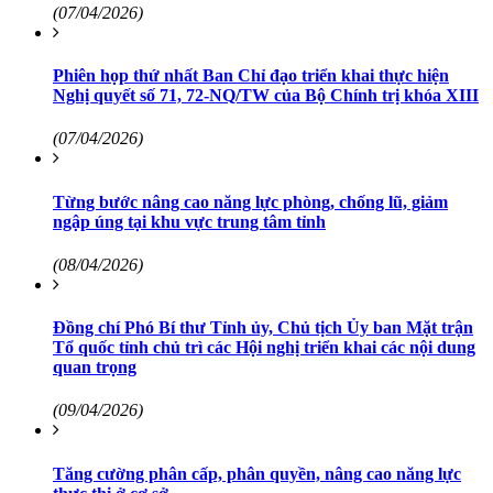
(07/04/2026)
Phiên họp thứ nhất Ban Chỉ đạo triển khai thực hiện
Nghị quyết số 71, 72-NQ/TW của Bộ Chính trị khóa XIII
(07/04/2026)
Từng bước nâng cao năng lực phòng, chống lũ, giảm
ngập úng tại khu vực trung tâm tỉnh
(08/04/2026)
Đồng chí Phó Bí thư Tỉnh ủy, Chủ tịch Ủy ban Mặt trận
Tổ quốc tỉnh chủ trì các Hội nghị triển khai các nội dung
quan trọng
(09/04/2026)
Tăng cường phân cấp, phân quyền, nâng cao năng lực