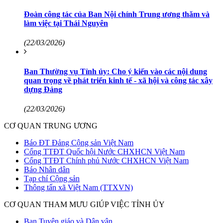
Đoàn công tác của Ban Nội chính Trung ương thăm và
làm việc tại Thái Nguyên
(22/03/2026)
Ban Thường vụ Tỉnh ủy: Cho ý kiến vào các nội dung
quan trọng về phát triển kinh tế - xã hội và công tác xây
dựng Đảng
(22/03/2026)
CƠ QUAN TRUNG ƯƠNG
Báo ĐT Đảng Cộng sản Việt Nam
Cổng TTĐT Quốc hội Nước CHXHCN Việt Nam
Cổng TTĐT Chính phủ Nước CHXHCN Việt Nam
Báo Nhân dân
Tạp chí Cộng sản
Thông tấn xã Việt Nam (TTXVN)
CƠ QUAN THAM MƯU GIÚP VIỆC TỈNH ỦY
Ban Tuyên giáo và Dân vận