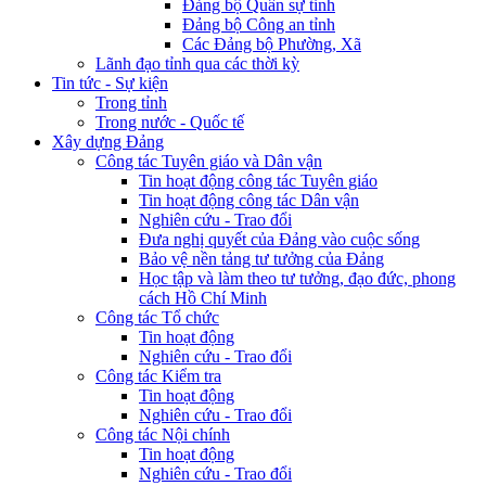
Đảng bộ Quân sự tỉnh
Đảng bộ Công an tỉnh
Các Đảng bộ Phường, Xã
Lãnh đạo tỉnh qua các thời kỳ
Tin tức - Sự kiện
Trong tỉnh
Trong nước - Quốc tế
Xây dựng Đảng
Công tác Tuyên giáo và Dân vận
Tin hoạt động công tác Tuyên giáo
Tin hoạt động công tác Dân vận
Nghiên cứu - Trao đổi
Đưa nghị quyết của Đảng vào cuộc sống
Bảo vệ nền tảng tư tưởng của Đảng
Học tập và làm theo tư tưởng, đạo đức, phong
cách Hồ Chí Minh
Công tác Tổ chức
Tin hoạt động
Nghiên cứu - Trao đổi
Công tác Kiểm tra
Tin hoạt động
Nghiên cứu - Trao đổi
Công tác Nội chính
Tin hoạt động
Nghiên cứu - Trao đổi