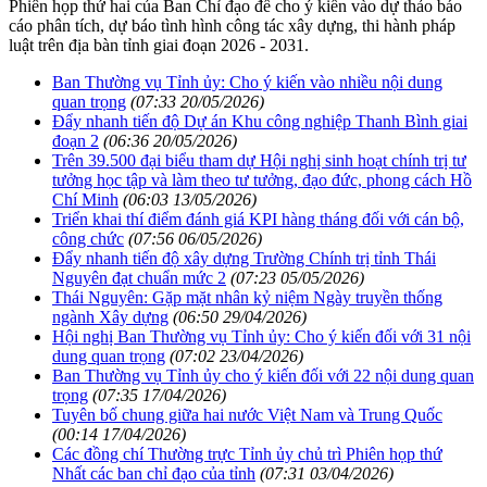
Phiên họp thứ hai của Ban Chỉ đạo để cho ý kiến vào dự thảo báo
cáo phân tích, dự báo tình hình công tác xây dựng, thi hành pháp
luật trên địa bàn tỉnh giai đoạn 2026 - 2031.
Ban Thường vụ Tỉnh ủy: Cho ý kiến vào nhiều nội dung
quan trọng
(07:33 20/05/2026)
Đẩy nhanh tiến độ Dự án Khu công nghiệp Thanh Bình giai
đoạn 2
(06:36 20/05/2026)
Trên 39.500 đại biểu tham dự Hội nghị sinh hoạt chính trị tư
tưởng học tập và làm theo tư tưởng, đạo đức, phong cách Hồ
Chí Minh
(06:03 13/05/2026)
Triển khai thí điểm đánh giá KPI hàng tháng đối với cán bộ,
công chức
(07:56 06/05/2026)
Đẩy nhanh tiến độ xây dựng Trường Chính trị tỉnh Thái
Nguyên đạt chuẩn mức 2
(07:23 05/05/2026)
Thái Nguyên: Gặp mặt nhân kỷ niệm Ngày truyền thống
ngành Xây dựng
(06:50 29/04/2026)
Hội nghị Ban Thường vụ Tỉnh ủy: Cho ý kiến đối với 31 nội
dung quan trọng
(07:02 23/04/2026)
Ban Thường vụ Tỉnh ủy cho ý kiến đối với 22 nội dung quan
trọng
(07:35 17/04/2026)
Tuyên bố chung giữa hai nước Việt Nam và Trung Quốc
(00:14 17/04/2026)
Các đồng chí Thường trực Tỉnh ủy chủ trì Phiên họp thứ
Nhất các ban chỉ đạo của tỉnh
(07:31 03/04/2026)