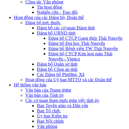
Công tác Văn phòng
Tin hoạt động
Nghiên cứu - Trao đổi
Hoạt động của các Đảng bộ, Đoàn thể
Đảng bộ trực thuộc
Đảng bộ các cơ quan Đảng tỉnh
Đảng bộ UBND tỉnh
Đảng bộ CTCP Gang thép Thái Nguyên
Đảng bộ Đại học Thái Nguyên
Đảng bộ Bệnh viện TW Thái Nguyên
Đảng bộ CTCP Kim loại màu Thái
Nguyên - Vimico
Đảng bộ Quân sự tỉnh
Đảng bộ Công an tỉnh
Các Đảng bộ Phường, Xã
Hoạt động của Uỷ ban MTTQ và các Đoàn thể
Hệ thống văn bản
Văn bản của Trung ương
Văn bản của Tỉnh ủy
Các cơ quan tham mưu giúp việc tỉnh ủy
Ban Tuyên giáo và Dân vận
Ban Tổ chức
Ủy ban Kiểm tra
Ban Nội chính
Văn phòng