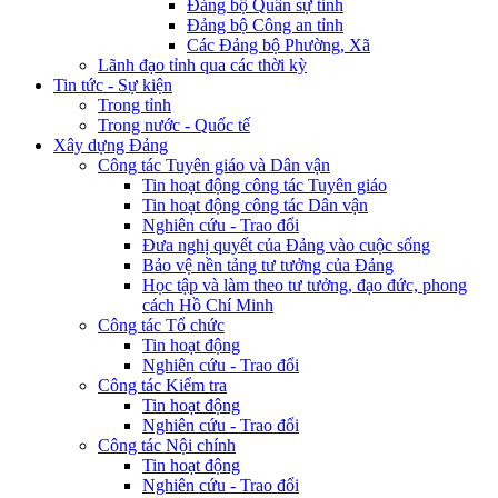
Đảng bộ Quân sự tỉnh
Đảng bộ Công an tỉnh
Các Đảng bộ Phường, Xã
Lãnh đạo tỉnh qua các thời kỳ
Tin tức - Sự kiện
Trong tỉnh
Trong nước - Quốc tế
Xây dựng Đảng
Công tác Tuyên giáo và Dân vận
Tin hoạt động công tác Tuyên giáo
Tin hoạt động công tác Dân vận
Nghiên cứu - Trao đổi
Đưa nghị quyết của Đảng vào cuộc sống
Bảo vệ nền tảng tư tưởng của Đảng
Học tập và làm theo tư tưởng, đạo đức, phong
cách Hồ Chí Minh
Công tác Tổ chức
Tin hoạt động
Nghiên cứu - Trao đổi
Công tác Kiểm tra
Tin hoạt động
Nghiên cứu - Trao đổi
Công tác Nội chính
Tin hoạt động
Nghiên cứu - Trao đổi