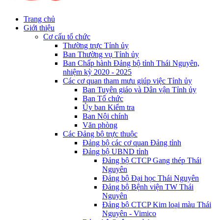
Trang chủ
Giới thiệu
Cơ cấu tổ chức
Thường trực Tỉnh ủy
Ban Thường vụ Tỉnh ủy
Ban Chấp hành Đảng bộ tỉnh Thái Nguyên,
nhiệm kỳ 2020 - 2025
Các cơ quan tham mưu giúp việc Tỉnh ủy
Ban Tuyên giáo và Dân vận Tỉnh ủy
Ban Tổ chức
Ủy ban Kiểm tra
Ban Nội chính
Văn phòng
Các Đảng bộ trực thuộc
Đảng bộ các cơ quan Đảng tỉnh
Đảng bộ UBND tỉnh
Đảng bộ CTCP Gang thép Thái
Nguyên
Đảng bộ Đại học Thái Nguyên
Đảng bộ Bệnh viện TW Thái
Nguyên
Đảng bộ CTCP Kim loại màu Thái
Nguyên - Vimico