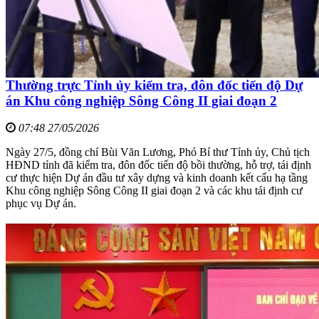
Thường trực Tỉnh ủy kiểm tra, đôn đốc tiến độ Dự
án Khu công nghiệp Sông Công II giai đoạn 2
07:48 27/05/2026
Ngày 27/5, đồng chí Bùi Văn Lương, Phó Bí thư Tỉnh ủy, Chủ tịch
HĐND tỉnh đã kiểm tra, đôn đốc tiến độ bồi thường, hỗ trợ, tái định
cư thực hiện Dự án đầu tư xây dựng và kinh doanh kết cấu hạ tầng
Khu công nghiệp Sông Công II giai đoạn 2 và các khu tái định cư
phục vụ Dự án.