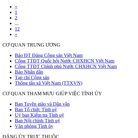
«
1
2
...
12
»
CƠ QUAN TRUNG ƯƠNG
Báo ĐT Đảng Cộng sản Việt Nam
Cổng TTĐT Quốc hội Nước CHXHCN Việt Nam
Cổng TTĐT Chính phủ Nước CHXHCN Việt Nam
Báo Nhân dân
Tạp chí Cộng sản
Thông tấn xã Việt Nam (TTXVN)
CƠ QUAN THAM MƯU GIÚP VIỆC TỈNH ỦY
Ban Tuyên giáo và Dân vận
Ban Tổ chức Tỉnh uỷ
Uỷ ban Kiểm tra Tỉnh uỷ
Ban Nội chính Tỉnh uỷ
Văn phòng Tỉnh ủy
ĐẢNG ỦY TRỰC THUỘC