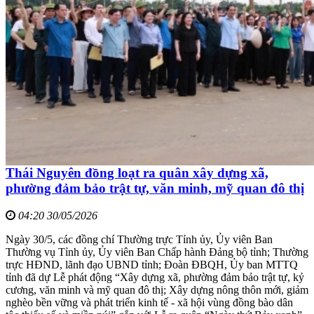
Thái Nguyên đồng loạt ra quân xây dựng xã,
phường đảm bảo trật tự, văn minh, mỹ quan đô thị
04:20 30/05/2026
Ngày 30/5, các đồng chí Thường trực Tỉnh ủy, Ủy viên Ban
Thường vụ Tỉnh ủy, Ủy viên Ban Chấp hành Đảng bộ tỉnh; Thường
trực HĐND, lãnh đạo UBND tỉnh; Đoàn ĐBQH, Ủy ban MTTQ
tỉnh đã dự Lễ phát động “Xây dựng xã, phường đảm bảo trật tự, kỷ
cương, văn minh và mỹ quan đô thị; Xây dựng nông thôn mới, giảm
nghèo bền vững và phát triển kinh tế - xã hội vùng đồng bào dân