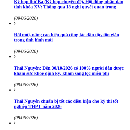
Kỳ họp thứ Ba (Kỳ họp chuyên đề), Hội đồng nhân dân
tỉnh khóa XV: Thông qua 18 nghị quyết quan trọng
(09/06/2026)
Đổi mới, nâng cao hiệu quả công tác dân tộc, tôn giáo
trong tình hình mới
(09/06/2026)
Thái Nguyên: Đến 30/10/2026 có 100% người dân được
khám sức khỏe định kỳ, khám sàng lọc miễn phí
(09/06/2026)
Thái Nguyên chuẩn bị tốt các điều kiện cho kỳ thi tốt
nghiệp THPT năm 2026
(08/06/2026)