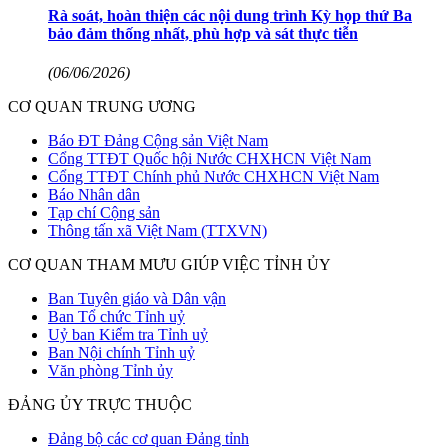
Rà soát, hoàn thiện các nội dung trình Kỳ họp thứ Ba
bảo đảm thống nhất, phù hợp và sát thực tiễn
(06/06/2026)
CƠ QUAN TRUNG ƯƠNG
Báo ĐT Đảng Cộng sản Việt Nam
Cổng TTĐT Quốc hội Nước CHXHCN Việt Nam
Cổng TTĐT Chính phủ Nước CHXHCN Việt Nam
Báo Nhân dân
Tạp chí Cộng sản
Thông tấn xã Việt Nam (TTXVN)
CƠ QUAN THAM MƯU GIÚP VIỆC TỈNH ỦY
Ban Tuyên giáo và Dân vận
Ban Tổ chức Tỉnh uỷ
Uỷ ban Kiểm tra Tỉnh uỷ
Ban Nội chính Tỉnh uỷ
Văn phòng Tỉnh ủy
ĐẢNG ỦY TRỰC THUỘC
Đảng bộ các cơ quan Đảng tỉnh