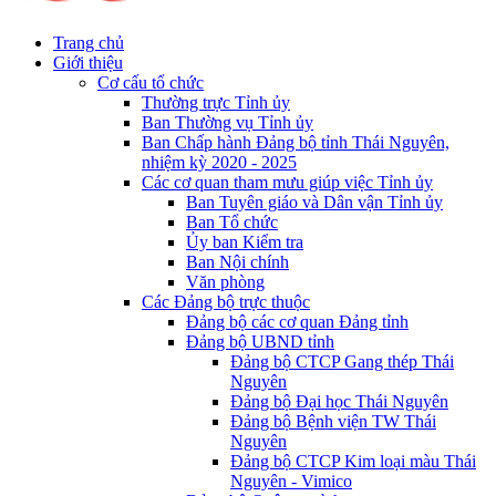
Trang chủ
Giới thiệu
Cơ cấu tổ chức
Thường trực Tỉnh ủy
Ban Thường vụ Tỉnh ủy
Ban Chấp hành Đảng bộ tỉnh Thái Nguyên,
nhiệm kỳ 2020 - 2025
Các cơ quan tham mưu giúp việc Tỉnh ủy
Ban Tuyên giáo và Dân vận Tỉnh ủy
Ban Tổ chức
Ủy ban Kiểm tra
Ban Nội chính
Văn phòng
Các Đảng bộ trực thuộc
Đảng bộ các cơ quan Đảng tỉnh
Đảng bộ UBND tỉnh
Đảng bộ CTCP Gang thép Thái
Nguyên
Đảng bộ Đại học Thái Nguyên
Đảng bộ Bệnh viện TW Thái
Nguyên
Đảng bộ CTCP Kim loại màu Thái
Nguyên - Vimico