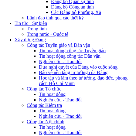
Đảng bộ Quân sự tỉnh
Đảng bộ Công an tỉnh
Các Đảng bộ Phường, Xã
Lãnh đạo tỉnh qua các thời kỳ
Tin tức - Sự kiện
Trong tỉnh
Trong nước - Quốc tế
Xây dựng Đảng
Công tác Tuyên giáo và Dân vận
Tin hoạt động công tác Tuyên giáo
Tin hoạt động công tác Dân vận
Nghiên cứu - Trao đổi
Đưa nghị quyết của Đảng vào cuộc sống
Bảo vệ nền tảng tư tưởng của Đảng
Học tập và làm theo tư tưởng, đạo đức, phong
cách Hồ Chí Minh
Công tác Tổ chức
Tin hoạt động
Nghiên cứu - Trao đổi
Công tác Kiểm tra
Tin hoạt động
Nghiên cứu - Trao đổi
Công tác Nội chính
Tin hoạt động
Nghiên cứu - Trao đổi