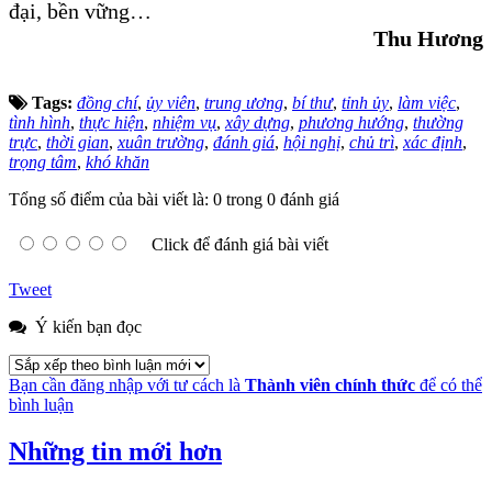
đại, bền vững…
Thu Hương
Tags:
đồng chí
,
ủy viên
,
trung ương
,
bí thư
,
tỉnh ủy
,
làm việc
,
tình hình
,
thực hiện
,
nhiệm vụ
,
xây dựng
,
phương hướng
,
thường
trực
,
thời gian
,
xuân trường
,
đánh giá
,
hội nghị
,
chủ trì
,
xác định
,
trọng tâm
,
khó khăn
Tổng số điểm của bài viết là: 0 trong 0 đánh giá
Click để đánh giá bài viết
Tweet
Ý kiến bạn đọc
Bạn cần đăng nhập với tư cách là
Thành viên chính thức
để có thể
bình luận
Những tin mới hơn