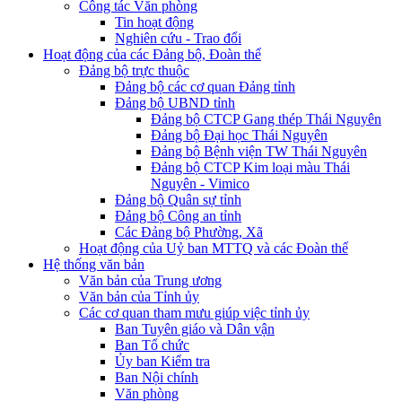
Công tác Văn phòng
Tin hoạt động
Nghiên cứu - Trao đổi
Hoạt động của các Đảng bộ, Đoàn thể
Đảng bộ trực thuộc
Đảng bộ các cơ quan Đảng tỉnh
Đảng bộ UBND tỉnh
Đảng bộ CTCP Gang thép Thái Nguyên
Đảng bộ Đại học Thái Nguyên
Đảng bộ Bệnh viện TW Thái Nguyên
Đảng bộ CTCP Kim loại màu Thái
Nguyên - Vimico
Đảng bộ Quân sự tỉnh
Đảng bộ Công an tỉnh
Các Đảng bộ Phường, Xã
Hoạt động của Uỷ ban MTTQ và các Đoàn thể
Hệ thống văn bản
Văn bản của Trung ương
Văn bản của Tỉnh ủy
Các cơ quan tham mưu giúp việc tỉnh ủy
Ban Tuyên giáo và Dân vận
Ban Tổ chức
Ủy ban Kiểm tra
Ban Nội chính
Văn phòng