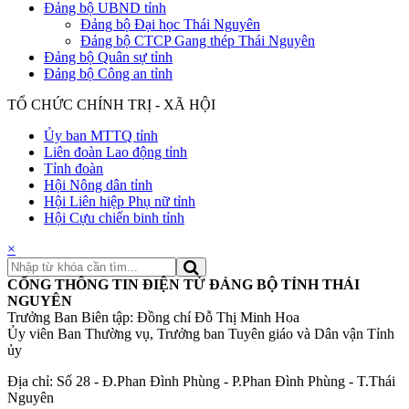
Đảng bộ UBND tỉnh
Đảng bộ Đại học Thái Nguyên
Đảng bộ CTCP Gang thép Thái Nguyên
Đảng bộ Quân sự tỉnh
Đảng bộ Công an tỉnh
TỔ CHỨC CHÍNH TRỊ - XÃ HỘI
Ủy ban MTTQ tỉnh
Liên đoàn Lao động tỉnh
Tỉnh đoàn
Hội Nông dân tỉnh
Hội Liên hiệp Phụ nữ tỉnh
Hội Cựu chiến binh tỉnh
×
CỔNG THÔNG TIN ĐIỆN TỬ ĐẢNG BỘ TỈNH THÁI
NGUYÊN
Trưởng Ban Biên tập: Đồng chí Đỗ Thị Minh Hoa
Ủy viên Ban Thường vụ, Trưởng ban Tuyên giáo và Dân vận Tỉnh
ủy
Địa chỉ: Số 28 - Đ.Phan Đình Phùng - P.Phan Đình Phùng - T.Thái
Nguyên