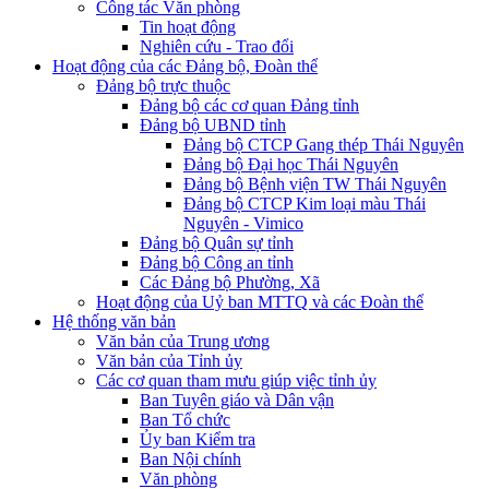
Công tác Văn phòng
Tin hoạt động
Nghiên cứu - Trao đổi
Hoạt động của các Đảng bộ, Đoàn thể
Đảng bộ trực thuộc
Đảng bộ các cơ quan Đảng tỉnh
Đảng bộ UBND tỉnh
Đảng bộ CTCP Gang thép Thái Nguyên
Đảng bộ Đại học Thái Nguyên
Đảng bộ Bệnh viện TW Thái Nguyên
Đảng bộ CTCP Kim loại màu Thái
Nguyên - Vimico
Đảng bộ Quân sự tỉnh
Đảng bộ Công an tỉnh
Các Đảng bộ Phường, Xã
Hoạt động của Uỷ ban MTTQ và các Đoàn thể
Hệ thống văn bản
Văn bản của Trung ương
Văn bản của Tỉnh ủy
Các cơ quan tham mưu giúp việc tỉnh ủy
Ban Tuyên giáo và Dân vận
Ban Tổ chức
Ủy ban Kiểm tra
Ban Nội chính
Văn phòng