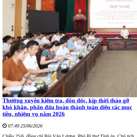
Thường xuyên kiểm tra, đôn đốc, kịp thời tháo gỡ
khó khăn, phấn đấu hoàn thành toàn diện các mục
tiêu, nhiệm vụ năm 2026
07:49 25/06/2026
Chiều 25/6, đồng chí Bùi Văn Lương, Phó Bí thư Tỉnh ủy, Chủ tịch