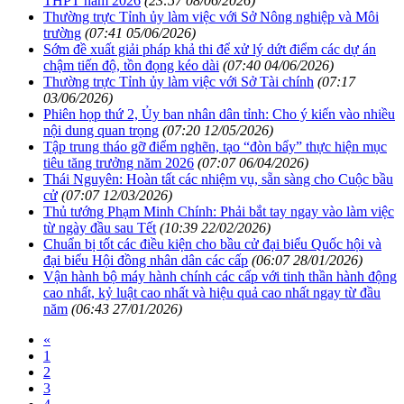
THPT năm 2026
(23:57 08/06/2026)
Thường trực Tỉnh ủy làm việc với Sở Nông nghiệp và Môi
trường
(07:41 05/06/2026)
Sớm đề xuất giải pháp khả thi để xử lý dứt điểm các dự án
chậm tiến độ, tồn đọng kéo dài
(07:40 04/06/2026)
Thường trực Tỉnh ủy làm việc với Sở Tài chính
(07:17
03/06/2026)
Phiên họp thứ 2, Ủy ban nhân dân tỉnh: Cho ý kiến vào nhiều
nội dung quan trọng
(07:20 12/05/2026)
Tập trung tháo gỡ điểm nghẽn, tạo “đòn bẩy” thực hiện mục
tiêu tăng trưởng năm 2026
(07:07 06/04/2026)
Thái Nguyên: Hoàn tất các nhiệm vụ, sẵn sàng cho Cuộc bầu
cử
(07:07 12/03/2026)
Thủ tướng Phạm Minh Chính: Phải bắt tay ngay vào làm việc
từ ngày đầu sau Tết
(10:39 22/02/2026)
Chuẩn bị tốt các điều kiện cho bầu cử đại biểu Quốc hội và
đại biểu Hội đồng nhân dân các cấp
(06:07 28/01/2026)
Vận hành bộ máy hành chính các cấp với tinh thần hành động
cao nhất, kỷ luật cao nhất và hiệu quả cao nhất ngay từ đầu
năm
(06:43 27/01/2026)
«
1
2
3