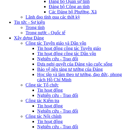
Đảng bộ Quân sự tỉnh
Đảng bộ Công an tỉnh
Các Đảng bộ Phường, Xã
Lãnh đạo tỉnh qua các thời kỳ
Tin tức - Sự kiện
Trong tỉnh
Trong nước - Quốc tế
Xây dựng Đảng
Công tác Tuyên giáo và Dân vận
Tin hoạt động công tác Tuyên giáo
Tin hoạt động công tác Dân vận
Nghiên cứu - Trao đổi
Đưa nghị quyết của Đảng vào cuộc sống
Bảo vệ nền tảng tư tưởng của Đảng
Học tập và làm theo tư tưởng, đạo đức, phong
cách Hồ Chí Minh
Công tác Tổ chức
Tin hoạt động
Nghiên cứu - Trao đổi
Công tác Kiểm tra
Tin hoạt động
Nghiên cứu - Trao đổi
Công tác Nội chính
Tin hoạt động
Nghiên cứu - Trao đổi