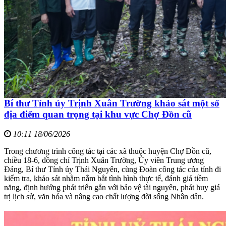
Bí thư Tỉnh ủy Trịnh Xuân Trường khảo sát một số
địa điểm quan trọng tại khu vực Chợ Đồn cũ
10:11 18/06/2026
Trong chương trình công tác tại các xã thuộc huyện Chợ Đồn cũ,
chiều 18-6, đồng chí Trịnh Xuân Trường, Ủy viên Trung ương
Đảng, Bí thư Tỉnh ủy Thái Nguyên, cùng Đoàn công tác của tỉnh đi
kiểm tra, khảo sát nhằm nắm bắt tình hình thực tế, đánh giá tiềm
năng, định hướng phát triển gắn với bảo vệ tài nguyên, phát huy giá
trị lịch sử, văn hóa và nâng cao chất lượng đời sống Nhân dân.