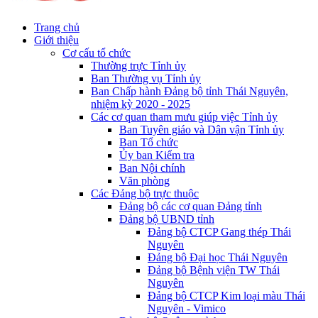
Trang chủ
Giới thiệu
Cơ cấu tổ chức
Thường trực Tỉnh ủy
Ban Thường vụ Tỉnh ủy
Ban Chấp hành Đảng bộ tỉnh Thái Nguyên,
nhiệm kỳ 2020 - 2025
Các cơ quan tham mưu giúp việc Tỉnh ủy
Ban Tuyên giáo và Dân vận Tỉnh ủy
Ban Tổ chức
Ủy ban Kiểm tra
Ban Nội chính
Văn phòng
Các Đảng bộ trực thuộc
Đảng bộ các cơ quan Đảng tỉnh
Đảng bộ UBND tỉnh
Đảng bộ CTCP Gang thép Thái
Nguyên
Đảng bộ Đại học Thái Nguyên
Đảng bộ Bệnh viện TW Thái
Nguyên
Đảng bộ CTCP Kim loại màu Thái
Nguyên - Vimico