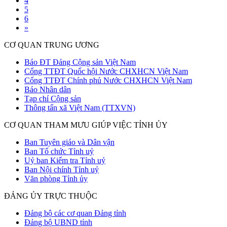
4
5
6
»
CƠ QUAN TRUNG ƯƠNG
Báo ĐT Đảng Cộng sản Việt Nam
Cổng TTĐT Quốc hội Nước CHXHCN Việt Nam
Cổng TTĐT Chính phủ Nước CHXHCN Việt Nam
Báo Nhân dân
Tạp chí Cộng sản
Thông tấn xã Việt Nam (TTXVN)
CƠ QUAN THAM MƯU GIÚP VIỆC TỈNH ỦY
Ban Tuyên giáo và Dân vận
Ban Tổ chức Tỉnh uỷ
Uỷ ban Kiểm tra Tỉnh uỷ
Ban Nội chính Tỉnh uỷ
Văn phòng Tỉnh ủy
ĐẢNG ỦY TRỰC THUỘC
Đảng bộ các cơ quan Đảng tỉnh
Đảng bộ UBND tỉnh