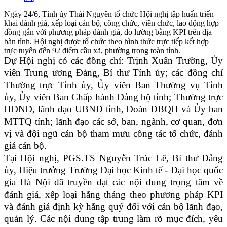
Ngày 24/6, Tỉnh ủy Thái Nguyên tổ chức Hội nghị tập huấn triển
khai đánh giá, xếp loại cán bộ, công chức, viên chức, lao động hợp
đồng gắn với phương pháp đánh giá, đo lường bằng KPI trên địa
bàn tỉnh. Hội nghị được tổ chức theo hình thức trực tiếp kết hợp
trực tuyến đến 92 điểm cầu xã, phường trong toàn tỉnh.
Dự Hội nghị có các đồng chí: Trịnh Xuân Trường, Ủy
viên Trung ương Đảng, Bí thư Tỉnh ủy; các đồng chí
Thường trực Tỉnh ủy, Ủy viên Ban Thường vụ Tỉnh
ủy, Ủy viên Ban Chấp hành Đảng bộ tỉnh; Thường trực
HĐND, lãnh đạo UBND tỉnh, Đoàn ĐBQH và Ủy ban
MTTQ tỉnh; lãnh đạo các sở, ban, ngành, cơ quan, đơn
vị và đội ngũ cán bộ tham mưu công tác tổ chức, đánh
giá cán bộ.
Tại Hội nghị, PGS.TS Nguyễn Trúc Lê, Bí thư Đảng
ủy, Hiệu trưởng Trường Đại học Kinh tế - Đại học quốc
gia Hà Nội đã truyền đạt các nội dung trọng tâm về
đánh giá, xếp loại hằng tháng theo phương pháp KPI
và đánh giá định kỳ hằng quý đối với cán bộ lãnh đạo,
quản lý. Các nội dung tập trung làm rõ mục đích, yêu