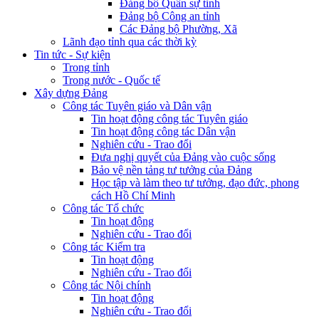
Đảng bộ Quân sự tỉnh
Đảng bộ Công an tỉnh
Các Đảng bộ Phường, Xã
Lãnh đạo tỉnh qua các thời kỳ
Tin tức - Sự kiện
Trong tỉnh
Trong nước - Quốc tế
Xây dựng Đảng
Công tác Tuyên giáo và Dân vận
Tin hoạt động công tác Tuyên giáo
Tin hoạt động công tác Dân vận
Nghiên cứu - Trao đổi
Đưa nghị quyết của Đảng vào cuộc sống
Bảo vệ nền tảng tư tưởng của Đảng
Học tập và làm theo tư tưởng, đạo đức, phong
cách Hồ Chí Minh
Công tác Tổ chức
Tin hoạt động
Nghiên cứu - Trao đổi
Công tác Kiểm tra
Tin hoạt động
Nghiên cứu - Trao đổi
Công tác Nội chính
Tin hoạt động
Nghiên cứu - Trao đổi