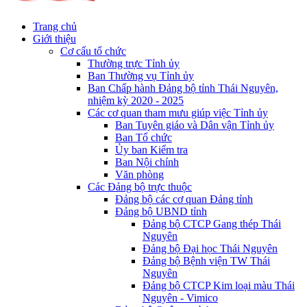
Trang chủ
Giới thiệu
Cơ cấu tổ chức
Thường trực Tỉnh ủy
Ban Thường vụ Tỉnh ủy
Ban Chấp hành Đảng bộ tỉnh Thái Nguyên,
nhiệm kỳ 2020 - 2025
Các cơ quan tham mưu giúp việc Tỉnh ủy
Ban Tuyên giáo và Dân vận Tỉnh ủy
Ban Tổ chức
Ủy ban Kiểm tra
Ban Nội chính
Văn phòng
Các Đảng bộ trực thuộc
Đảng bộ các cơ quan Đảng tỉnh
Đảng bộ UBND tỉnh
Đảng bộ CTCP Gang thép Thái
Nguyên
Đảng bộ Đại học Thái Nguyên
Đảng bộ Bệnh viện TW Thái
Nguyên
Đảng bộ CTCP Kim loại màu Thái
Nguyên - Vimico