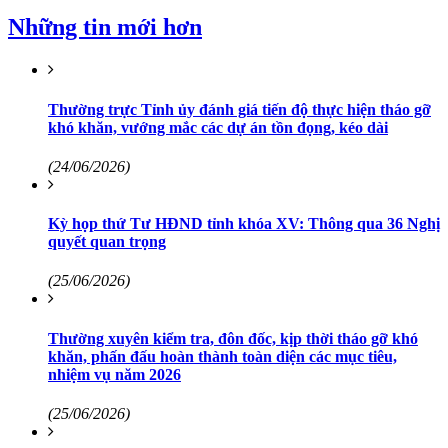
Những tin mới hơn
Thường trực Tỉnh ủy đánh giá tiến độ thực hiện tháo gỡ
khó khăn, vướng mắc các dự án tồn đọng, kéo dài
(24/06/2026)
Kỳ họp thứ Tư HĐND tỉnh khóa XV: Thông qua 36 Nghị
quyết quan trọng
(25/06/2026)
Thường xuyên kiểm tra, đôn đốc, kịp thời tháo gỡ khó
khăn, phấn đấu hoàn thành toàn diện các mục tiêu,
nhiệm vụ năm 2026
(25/06/2026)