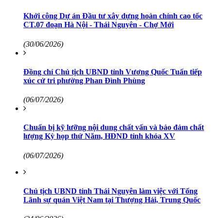
Khởi công Dự án Đầu tư xây dựng hoàn chỉnh cao tốc
CT.07 đoạn Hà Nội - Thái Nguyên - Chợ Mới
(30/06/2026)
Đồng chí Chủ tịch UBND tỉnh Vương Quốc Tuấn tiếp
xúc cử tri phường Phan Đình Phùng
(06/07/2026)
Chuẩn bị kỹ lưỡng nội dung chất vấn và bảo đảm chất
lượng Kỳ họp thứ Năm, HĐND tỉnh khóa XV
(06/07/2026)
Chủ tịch UBND tỉnh Thái Nguyên làm việc với Tổng
Lãnh sự quán Việt Nam tại Thượng Hải, Trung Quốc