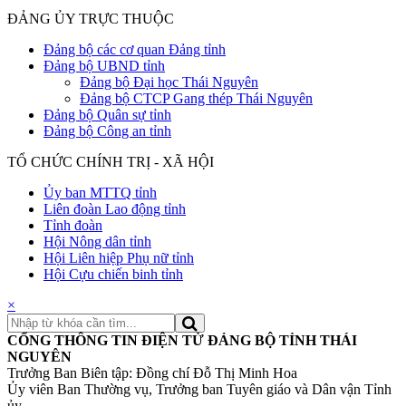
ĐẢNG ỦY TRỰC THUỘC
Đảng bộ các cơ quan Đảng tỉnh
Đảng bộ UBND tỉnh
Đảng bộ Đại học Thái Nguyên
Đảng bộ CTCP Gang thép Thái Nguyên
Đảng bộ Quân sự tỉnh
Đảng bộ Công an tỉnh
TỔ CHỨC CHÍNH TRỊ - XÃ HỘI
Ủy ban MTTQ tỉnh
Liên đoàn Lao động tỉnh
Tỉnh đoàn
Hội Nông dân tỉnh
Hội Liên hiệp Phụ nữ tỉnh
Hội Cựu chiến binh tỉnh
×
CỔNG THÔNG TIN ĐIỆN TỬ ĐẢNG BỘ TỈNH THÁI
NGUYÊN
Trưởng Ban Biên tập: Đồng chí Đỗ Thị Minh Hoa
Ủy viên Ban Thường vụ, Trưởng ban Tuyên giáo và Dân vận Tỉnh
ủy