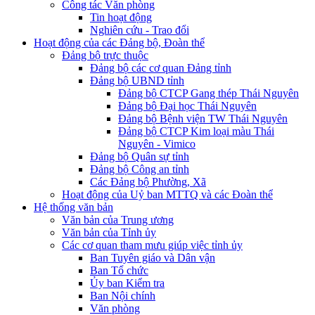
Công tác Văn phòng
Tin hoạt động
Nghiên cứu - Trao đổi
Hoạt động của các Đảng bộ, Đoàn thể
Đảng bộ trực thuộc
Đảng bộ các cơ quan Đảng tỉnh
Đảng bộ UBND tỉnh
Đảng bộ CTCP Gang thép Thái Nguyên
Đảng bộ Đại học Thái Nguyên
Đảng bộ Bệnh viện TW Thái Nguyên
Đảng bộ CTCP Kim loại màu Thái
Nguyên - Vimico
Đảng bộ Quân sự tỉnh
Đảng bộ Công an tỉnh
Các Đảng bộ Phường, Xã
Hoạt động của Uỷ ban MTTQ và các Đoàn thể
Hệ thống văn bản
Văn bản của Trung ương
Văn bản của Tỉnh ủy
Các cơ quan tham mưu giúp việc tỉnh ủy
Ban Tuyên giáo và Dân vận
Ban Tổ chức
Ủy ban Kiểm tra
Ban Nội chính
Văn phòng