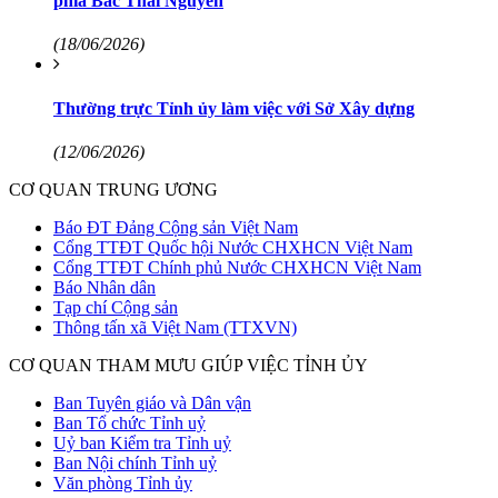
phía Bắc Thái Nguyên
(18/06/2026)
Thường trực Tỉnh ủy làm việc với Sở Xây dựng
(12/06/2026)
CƠ QUAN TRUNG ƯƠNG
Báo ĐT Đảng Cộng sản Việt Nam
Cổng TTĐT Quốc hội Nước CHXHCN Việt Nam
Cổng TTĐT Chính phủ Nước CHXHCN Việt Nam
Báo Nhân dân
Tạp chí Cộng sản
Thông tấn xã Việt Nam (TTXVN)
CƠ QUAN THAM MƯU GIÚP VIỆC TỈNH ỦY
Ban Tuyên giáo và Dân vận
Ban Tổ chức Tỉnh uỷ
Uỷ ban Kiểm tra Tỉnh uỷ
Ban Nội chính Tỉnh uỷ
Văn phòng Tỉnh ủy