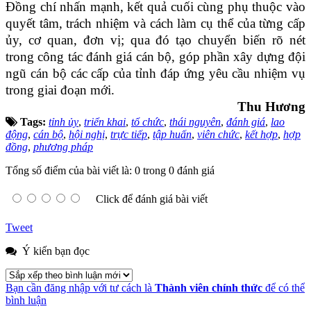
Đồng chí nhấn mạnh, kết quả cuối cùng phụ thuộc vào
quyết tâm, trách nhiệm và cách làm cụ thể của từng cấp
ủy, cơ quan, đơn vị; qua đó tạo chuyển biến rõ nét
trong công tác đánh giá cán bộ, góp phần xây dựng đội
ngũ cán bộ các cấp của tỉnh đáp ứng yêu cầu nhiệm vụ
trong giai đoạn mới.
Thu Hương
Tags:
tỉnh ủy
,
triển khai
,
tổ chức
,
thái nguyên
,
đánh giá
,
lao
động
,
cán bộ
,
hội nghị
,
trực tiếp
,
tập huấn
,
viên chức
,
kết hợp
,
hợp
đồng
,
phương pháp
Tổng số điểm của bài viết là: 0 trong 0 đánh giá
Click để đánh giá bài viết
Tweet
Ý kiến bạn đọc
Bạn cần đăng nhập với tư cách là
Thành viên chính thức
để có thể
bình luận