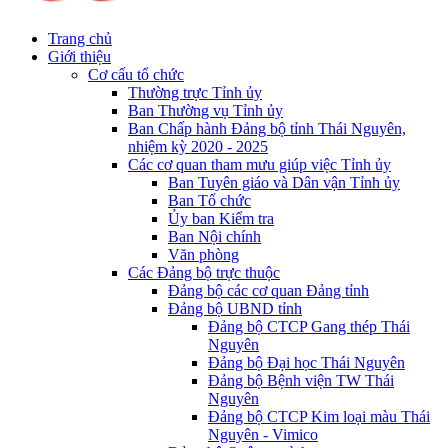
Trang chủ
Giới thiệu
Cơ cấu tổ chức
Thường trực Tỉnh ủy
Ban Thường vụ Tỉnh ủy
Ban Chấp hành Đảng bộ tỉnh Thái Nguyên,
nhiệm kỳ 2020 - 2025
Các cơ quan tham mưu giúp việc Tỉnh ủy
Ban Tuyên giáo và Dân vận Tỉnh ủy
Ban Tổ chức
Ủy ban Kiểm tra
Ban Nội chính
Văn phòng
Các Đảng bộ trực thuộc
Đảng bộ các cơ quan Đảng tỉnh
Đảng bộ UBND tỉnh
Đảng bộ CTCP Gang thép Thái
Nguyên
Đảng bộ Đại học Thái Nguyên
Đảng bộ Bệnh viện TW Thái
Nguyên
Đảng bộ CTCP Kim loại màu Thái
Nguyên - Vimico