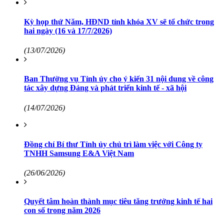
Kỳ họp thứ Năm, HĐND tỉnh khóa XV sẽ tổ chức trong
hai ngày (16 và 17/7/2026)
(13/07/2026)
Ban Thường vụ Tỉnh ủy cho ý kiến 31 nội dung về công
tác xây dựng Đảng và phát triển kinh tế - xã hội
(14/07/2026)
Đồng chí Bí thư Tỉnh ủy chủ trì làm việc với Công ty
TNHH Samsung E&A Việt Nam
(26/06/2026)
Quyết tâm hoàn thành mục tiêu tăng trưởng kinh tế hai
con số trong năm 2026