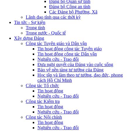
Đảng bộ Quân sự tỉnh
Đảng bộ Công an tỉnh
Các Đảng bộ Phường, Xã
Lãnh đạo tỉnh qua các thời kỳ
Tin tức - Sự kiện
Trong tỉnh
Trong nước - Quốc tế
Xây dựng Đảng
Công tác Tuyên giáo và Dân vận
Tin hoạt động công tác Tuyên giáo
Tin hoạt động công tác Dân vận
Nghiên cứu - Trao đổi
Đưa nghị quyết của Đảng vào cuộc sống
Bảo vệ nền tảng tư tưởng của Đảng
Học tập và làm theo tư tưởng, đạo đức, phong
cách Hồ Chí Minh
Công tác Tổ chức
Tin hoạt động
Nghiên cứu - Trao đổi
Công tác Kiểm tra
Tin hoạt động
Nghiên cứu - Trao đổi
Công tác Nội chính
Tin hoạt động
Nghiên cứu - Trao đổi