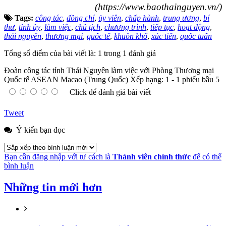
(https://www.baothainguyen.vn/)
Tags:
công tác
,
đồng chí
,
ủy viên
,
chấp hành
,
trung ương
,
bí
thư
,
tỉnh ủy
,
làm việc
,
chủ tịch
,
chương trình
,
tiếp tục
,
hoạt động
,
thái nguyên
,
thương mại
,
quốc tế
,
khuôn khổ
,
xúc tiến
,
quốc tuấn
Tổng số điểm của bài viết là: 1 trong 1 đánh giá
Đoàn công tác tỉnh Thái Nguyên làm việc với Phòng Thương mại
Quốc tế ASEAN Macao (Trung Quốc)
Xếp hạng:
1
-
1
phiếu bầu
5
Click để đánh giá bài viết
Tweet
Ý kiến bạn đọc
Bạn cần đăng nhập với tư cách là
Thành viên chính thức
để có thể
bình luận
Những tin mới hơn