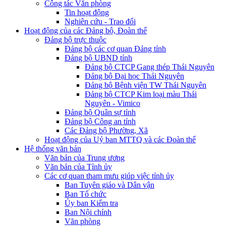
Công tác Văn phòng
Tin hoạt động
Nghiên cứu - Trao đổi
Hoạt động của các Đảng bộ, Đoàn thể
Đảng bộ trực thuộc
Đảng bộ các cơ quan Đảng tỉnh
Đảng bộ UBND tỉnh
Đảng bộ CTCP Gang thép Thái Nguyên
Đảng bộ Đại học Thái Nguyên
Đảng bộ Bệnh viện TW Thái Nguyên
Đảng bộ CTCP Kim loại màu Thái
Nguyên - Vimico
Đảng bộ Quân sự tỉnh
Đảng bộ Công an tỉnh
Các Đảng bộ Phường, Xã
Hoạt động của Uỷ ban MTTQ và các Đoàn thể
Hệ thống văn bản
Văn bản của Trung ương
Văn bản của Tỉnh ủy
Các cơ quan tham mưu giúp việc tỉnh ủy
Ban Tuyên giáo và Dân vận
Ban Tổ chức
Ủy ban Kiểm tra
Ban Nội chính
Văn phòng