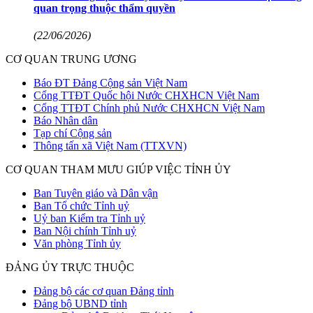
quan trọng thuộc thẩm quyền
(22/06/2026)
CƠ QUAN TRUNG ƯƠNG
Báo ĐT Đảng Cộng sản Việt Nam
Cổng TTĐT Quốc hội Nước CHXHCN Việt Nam
Cổng TTĐT Chính phủ Nước CHXHCN Việt Nam
Báo Nhân dân
Tạp chí Cộng sản
Thông tấn xã Việt Nam (TTXVN)
CƠ QUAN THAM MƯU GIÚP VIỆC TỈNH ỦY
Ban Tuyên giáo và Dân vận
Ban Tổ chức Tỉnh uỷ
Uỷ ban Kiểm tra Tỉnh uỷ
Ban Nội chính Tỉnh uỷ
Văn phòng Tỉnh ủy
ĐẢNG ỦY TRỰC THUỘC
Đảng bộ các cơ quan Đảng tỉnh
Đảng bộ UBND tỉnh