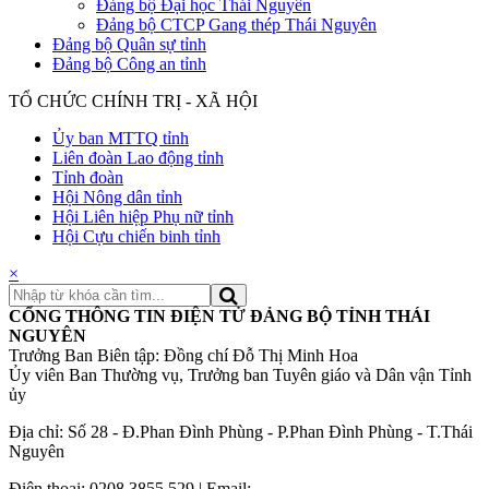
Đảng bộ Đại học Thái Nguyên
Đảng bộ CTCP Gang thép Thái Nguyên
Đảng bộ Quân sự tỉnh
Đảng bộ Công an tỉnh
TỔ CHỨC CHÍNH TRỊ - XÃ HỘI
Ủy ban MTTQ tỉnh
Liên đoàn Lao động tỉnh
Tỉnh đoàn
Hội Nông dân tỉnh
Hội Liên hiệp Phụ nữ tỉnh
Hội Cựu chiến binh tỉnh
×
CỔNG THÔNG TIN ĐIỆN TỬ ĐẢNG BỘ TỈNH THÁI
NGUYÊN
Trưởng Ban Biên tập: Đồng chí Đỗ Thị Minh Hoa
Ủy viên Ban Thường vụ, Trưởng ban Tuyên giáo và Dân vận Tỉnh
ủy
Địa chỉ: Số 28 - Đ.Phan Đình Phùng - P.Phan Đình Phùng - T.Thái
Nguyên
Điện thoại: 0208 3855.529 | Email: