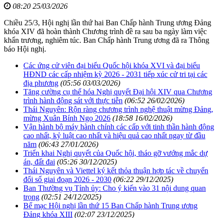
08:20 25/03/2026
Chiều 25/3, Hội nghị lần thứ hai Ban Chấp hành Trung ương Đảng
khóa XIV đã hoàn thành Chương trình đề ra sau ba ngày làm việc
khẩn trương, nghiêm túc. Ban Chấp hành Trung ương đã ra Thông
báo Hội nghị.
Các ứng cử viên đại biểu Quốc hội khóa XVI và đại biểu
HĐND các cấp nhiệm kỳ 2026 - 2031 tiếp xúc cử tri tại các
địa phương
(05:56 03/03/2026)
Tăng cường cụ thể hóa Nghị quyết Đại hội XIV qua Chương
trình hành động sát với thực tiễn
(06:52 26/02/2026)
Thái Nguyên: Rộn ràng chương trình nghệ thuật mừng Đảng,
mừng Xuân Bính Ngọ 2026
(18:58 16/02/2026)
Vận hành bộ máy hành chính các cấp với tinh thần hành động
cao nhất, kỷ luật cao nhất và hiệu quả cao nhất ngay từ đầu
năm
(06:43 27/01/2026)
Triển khai Nghị quyết của Quốc hội, tháo gỡ vướng mắc dự
án, đất đai
(05:26 30/12/2025)
Thái Nguyên và Viettel ký kết thỏa thuận hợp tác về chuyển
đổi số giai đoạn 2026 - 2030
(06:22 29/12/2025)
Ban Thường vụ Tỉnh ủy: Cho ý kiến vào 31 nội dung quan
trọng
(02:51 24/12/2025)
Bế mạc Hội nghị lần thứ 15 Ban Chấp hành Trung ương
Đảng khóa XIII
(02:07 23/12/2025)