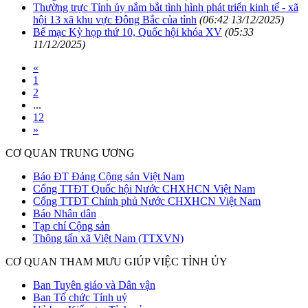
Thường trực Tỉnh ủy nắm bắt tình hình phát triển kinh tế - xã
hội 13 xã khu vực Đông Bắc của tỉnh
(06:42 13/12/2025)
Bế mạc Kỳ họp thứ 10, Quốc hội khóa XV
(05:33
11/12/2025)
«
1
2
...
12
»
CƠ QUAN TRUNG ƯƠNG
Báo ĐT Đảng Cộng sản Việt Nam
Cổng TTĐT Quốc hội Nước CHXHCN Việt Nam
Cổng TTĐT Chính phủ Nước CHXHCN Việt Nam
Báo Nhân dân
Tạp chí Cộng sản
Thông tấn xã Việt Nam (TTXVN)
CƠ QUAN THAM MƯU GIÚP VIỆC TỈNH ỦY
Ban Tuyên giáo và Dân vận
Ban Tổ chức Tỉnh uỷ