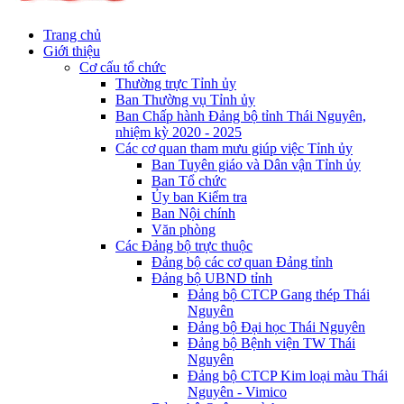
Trang chủ
Giới thiệu
Cơ cấu tổ chức
Thường trực Tỉnh ủy
Ban Thường vụ Tỉnh ủy
Ban Chấp hành Đảng bộ tỉnh Thái Nguyên,
nhiệm kỳ 2020 - 2025
Các cơ quan tham mưu giúp việc Tỉnh ủy
Ban Tuyên giáo và Dân vận Tỉnh ủy
Ban Tổ chức
Ủy ban Kiểm tra
Ban Nội chính
Văn phòng
Các Đảng bộ trực thuộc
Đảng bộ các cơ quan Đảng tỉnh
Đảng bộ UBND tỉnh
Đảng bộ CTCP Gang thép Thái
Nguyên
Đảng bộ Đại học Thái Nguyên
Đảng bộ Bệnh viện TW Thái
Nguyên
Đảng bộ CTCP Kim loại màu Thái
Nguyên - Vimico