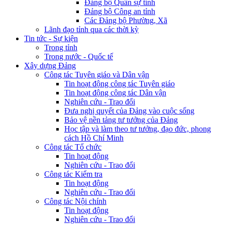
Đảng bộ Quân sự tỉnh
Đảng bộ Công an tỉnh
Các Đảng bộ Phường, Xã
Lãnh đạo tỉnh qua các thời kỳ
Tin tức - Sự kiện
Trong tỉnh
Trong nước - Quốc tế
Xây dựng Đảng
Công tác Tuyên giáo và Dân vận
Tin hoạt động công tác Tuyên giáo
Tin hoạt động công tác Dân vận
Nghiên cứu - Trao đổi
Đưa nghị quyết của Đảng vào cuộc sống
Bảo vệ nền tảng tư tưởng của Đảng
Học tập và làm theo tư tưởng, đạo đức, phong
cách Hồ Chí Minh
Công tác Tổ chức
Tin hoạt động
Nghiên cứu - Trao đổi
Công tác Kiểm tra
Tin hoạt động
Nghiên cứu - Trao đổi
Công tác Nội chính
Tin hoạt động
Nghiên cứu - Trao đổi