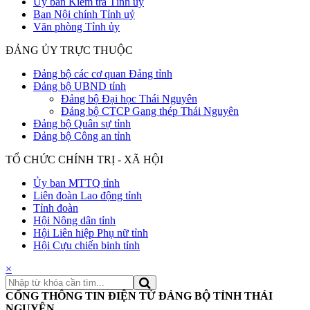
Uỷ ban Kiểm tra Tỉnh uỷ
Ban Nội chính Tỉnh uỷ
Văn phòng Tỉnh ủy
ĐẢNG ỦY TRỰC THUỘC
Đảng bộ các cơ quan Đảng tỉnh
Đảng bộ UBND tỉnh
Đảng bộ Đại học Thái Nguyên
Đảng bộ CTCP Gang thép Thái Nguyên
Đảng bộ Quân sự tỉnh
Đảng bộ Công an tỉnh
TỔ CHỨC CHÍNH TRỊ - XÃ HỘI
Ủy ban MTTQ tỉnh
Liên đoàn Lao động tỉnh
Tỉnh đoàn
Hội Nông dân tỉnh
Hội Liên hiệp Phụ nữ tỉnh
Hội Cựu chiến binh tỉnh
×
CỔNG THÔNG TIN ĐIỆN TỬ ĐẢNG BỘ TỈNH THÁI
NGUYÊN