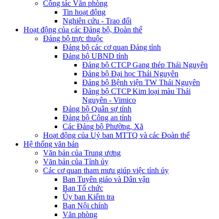
Công tác Văn phòng
Tin hoạt động
Nghiên cứu - Trao đổi
Hoạt động của các Đảng bộ, Đoàn thể
Đảng bộ trực thuộc
Đảng bộ các cơ quan Đảng tỉnh
Đảng bộ UBND tỉnh
Đảng bộ CTCP Gang thép Thái Nguyên
Đảng bộ Đại học Thái Nguyên
Đảng bộ Bệnh viện TW Thái Nguyên
Đảng bộ CTCP Kim loại màu Thái
Nguyên - Vimico
Đảng bộ Quân sự tỉnh
Đảng bộ Công an tỉnh
Các Đảng bộ Phường, Xã
Hoạt động của Uỷ ban MTTQ và các Đoàn thể
Hệ thống văn bản
Văn bản của Trung ương
Văn bản của Tỉnh ủy
Các cơ quan tham mưu giúp việc tỉnh ủy
Ban Tuyên giáo và Dân vận
Ban Tổ chức
Ủy ban Kiểm tra
Ban Nội chính
Văn phòng