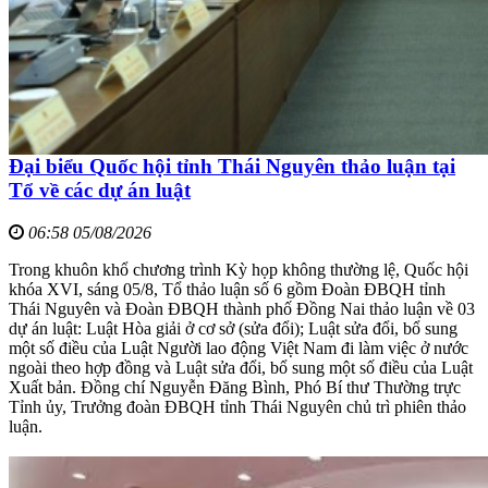
Đại biểu Quốc hội tỉnh Thái Nguyên thảo luận tại
Tổ về các dự án luật
06:58 05/08/2026
Trong khuôn khổ chương trình Kỳ họp không thường lệ, Quốc hội
khóa XVI, sáng 05/8, Tổ thảo luận số 6 gồm Đoàn ĐBQH tỉnh
Thái Nguyên và Đoàn ĐBQH thành phố Đồng Nai thảo luận về 03
dự án luật: Luật Hòa giải ở cơ sở (sửa đổi); Luật sửa đổi, bổ sung
một số điều của Luật Người lao động Việt Nam đi làm việc ở nước
ngoài theo hợp đồng và Luật sửa đổi, bổ sung một số điều của Luật
Xuất bản. Đồng chí Nguyễn Đăng Bình, Phó Bí thư Thường trực
Tỉnh ủy, Trưởng đoàn ĐBQH tỉnh Thái Nguyên chủ trì phiên thảo
luận.