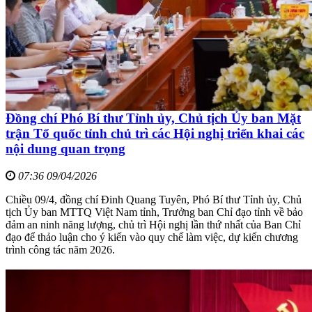
Đồng chí Phó Bí thư Tỉnh ủy, Chủ tịch Ủy ban Mặt
trận Tổ quốc tỉnh chủ trì các Hội nghị triển khai các
nội dung quan trọng
07:36 09/04/2026
Chiều 09/4, đồng chí Đinh Quang Tuyên, Phó Bí thư Tỉnh ủy, Chủ
tịch Ủy ban MTTQ Việt Nam tỉnh, Trưởng ban Chỉ đạo tỉnh về bảo
đảm an ninh năng lượng, chủ trì Hội nghị lần thứ nhất của Ban Chỉ
đạo để thảo luận cho ý kiến vào quy chế làm việc, dự kiến chương
trình công tác năm 2026.