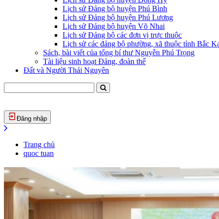
Lịch sử Đảng bộ huyện Phú Bình
Lịch sử Đảng bộ huyện Phú Lương
Lịch sử Đảng bộ huyện Võ Nhai
Lịch sử Đảng bộ các đơn vị trực thuộc
Lịch sử các đảng bộ phường, xã thuộc tỉnh Bắc Kạ
Sách, bài viết của tổng bí thư Nguyễn Phú Trọng
Tài liệu sinh hoạt Đảng, đoàn thể
Đất và Người Thái Nguyên
Đăng nhập
Trang chủ
quoc tuan