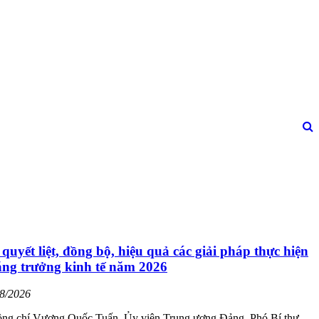
 quyết liệt, đồng bộ, hiệu quả các giải pháp thực hiện
ăng trưởng kinh tế năm 2026
08/2026
ồng chí Vương Quốc Tuấn, Ủy viên Trung ương Đảng, Phó Bí thư