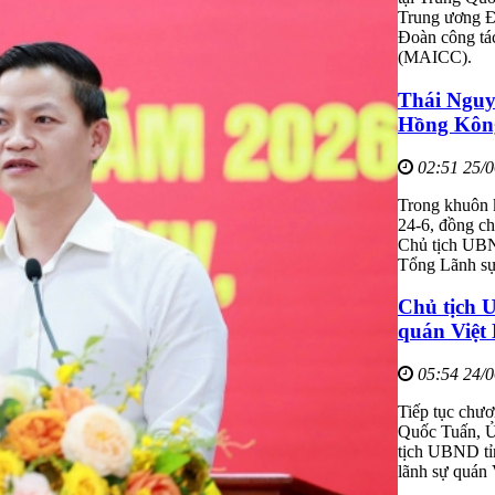
Trung ương Đ
Đoàn công tá
(MAICC).
Thái Nguyê
Hồng Kông
02:51 25/
Trong khuôn k
24-6, đồng c
Chủ tịch UBN
Tổng Lãnh sự
Chủ tịch 
quán Việt
05:54 24/
Tiếp tục chươ
Quốc Tuấn, Ủ
tịch UBND tỉ
lãnh sự quán