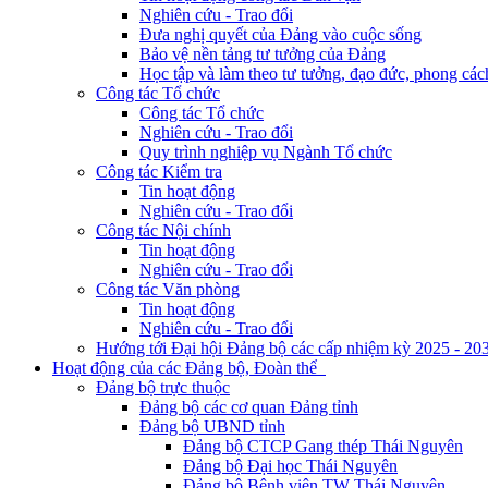
Nghiên cứu - Trao đổi
Đưa nghị quyết của Đảng vào cuộc sống
Bảo vệ nền tảng tư tưởng của Đảng
Học tập và làm theo tư tưởng, đạo đức, phong cá
Công tác Tổ chức
Công tác Tổ chức
Nghiên cứu - Trao đổi
Quy trình nghiệp vụ Ngành Tổ chức
Công tác Kiểm tra
Tin hoạt động
Nghiên cứu - Trao đổi
Công tác Nội chính
Tin hoạt động
Nghiên cứu - Trao đổi
Công tác Văn phòng
Tin hoạt động
Nghiên cứu - Trao đổi
Hướng tới Đại hội Đảng bộ các cấp nhiệm kỳ 2025 - 20
Hoạt động của các Đảng bộ, Đoàn thể
Đảng bộ trực thuộc
Đảng bộ các cơ quan Đảng tỉnh
Đảng bộ UBND tỉnh
Đảng bộ CTCP Gang thép Thái Nguyên
Đảng bộ Đại học Thái Nguyên
Đảng bộ Bệnh viện TW Thái Nguyên