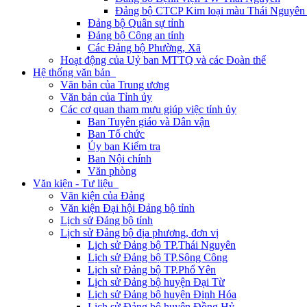
Đảng bộ CTCP Kim loại màu Thái Nguyên 
Đảng bộ Quân sự tỉnh
Đảng bộ Công an tỉnh
Các Đảng bộ Phường, Xã
Hoạt động của Uỷ ban MTTQ và các Đoàn thể
Hệ thống văn bản
Văn bản của Trung ương
Văn bản của Tỉnh ủy
Các cơ quan tham mưu giúp việc tỉnh ủy
Ban Tuyên giáo và Dân vận
Ban Tổ chức
Ủy ban Kiểm tra
Ban Nội chính
Văn phòng
Văn kiện - Tư liệu
Văn kiện của Đảng
Văn kiện Đại hội Đảng bộ tỉnh
Lịch sử Đảng bộ tỉnh
Lịch sử Đảng bộ địa phương, đơn vị
Lịch sử Đảng bộ TP.Thái Nguyên
Lịch sử Đảng bộ TP.Sông Công
Lịch sử Đảng bộ TP.Phổ Yên
Lịch sử Đảng bộ huyện Đại Từ
Lịch sử Đảng bộ huyện Định Hóa
Lịch sử Đảng bộ huyện Đồng Hỷ