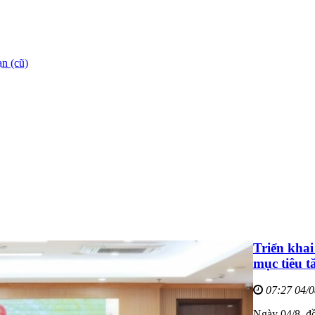
n (cũ)
Triển khai
mục tiêu t
07:27 04/
Ngày 04/8, đ