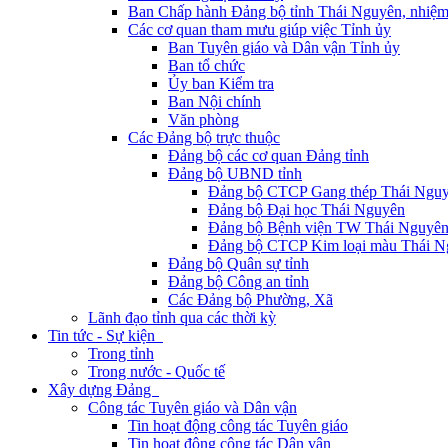
Ban Chấp hành Đảng bộ tỉnh Thái Nguyên, nhiệm
Các cơ quan tham mưu giúp việc Tỉnh ủy
Ban Tuyên giáo và Dân vận Tỉnh ủy
Ban tổ chức
Ủy ban Kiểm tra
Ban Nội chính
Văn phòng
Các Đảng bộ trực thuộc
Đảng bộ các cơ quan Đảng tỉnh
Đảng bộ UBND tỉnh
Đảng bộ CTCP Gang thép Thái Ngu
Đảng bộ Đại học Thái Nguyên
Đảng bộ Bệnh viện TW Thái Nguyê
Đảng bộ CTCP Kim loại màu Thái N
Đảng bộ Quân sự tỉnh
Đảng bộ Công an tỉnh
Các Đảng bộ Phường, Xã
Lãnh đạo tỉnh qua các thời kỳ
Tin tức - Sự kiện
Trong tỉnh
Trong nước - Quốc tế
Xây dựng Đảng
Công tác Tuyên giáo và Dân vận
Tin hoạt động công tác Tuyên giáo
Tin hoạt động công tác Dân vận