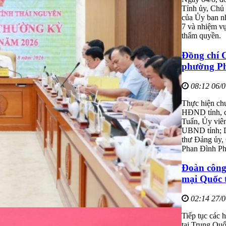
Tỉnh ủy, Chủ 
của Ủy ban nh
7 và nhiệm vụ
thẩm quyền.
Đồng chí 
phường P
08:12 06/
Thực hiện chư
HĐND tỉnh, c
Tuấn, Ủy viê
UBND tỉnh; 
thư Đảng ủy,
Phan Đình Ph
Đoàn công
mại Quốc 
02:14 27/
Tiếp tục các 
tại Trung Qu