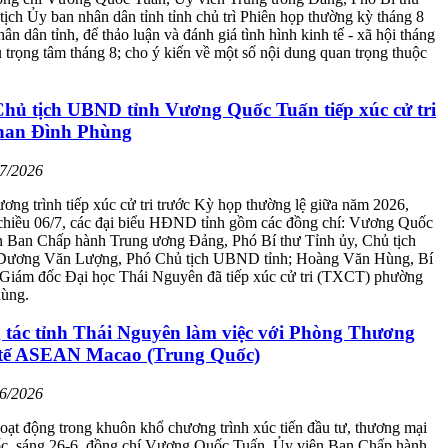
tịch Ủy ban nhân dân tỉnh tỉnh chủ trì Phiên họp thường kỳ tháng 8
ân dân tỉnh, để thảo luận và đánh giá tình hình kinh tế - xã hội tháng
 trọng tâm tháng 8; cho ý kiến về một số nội dung quan trọng thuộc
Chủ tịch UBND tỉnh Vương Quốc Tuấn tiếp xúc cử tri
han Đình Phùng
07/2026
ơng trình tiếp xúc cử tri trước Kỳ họp thường lệ giữa năm 2026,
hiều 06/7, các đại biểu HĐND tỉnh gồm các đồng chí: Vương Quốc
n Ban Chấp hành Trung ương Đảng, Phó Bí thư Tỉnh ủy, Chủ tịch
Dương Văn Lượng, Phó Chủ tịch UBND tỉnh; Hoàng Văn Hùng, Bí
 Giám đốc Đại học Thái Nguyên đã tiếp xúc cử tri (TXCT) phường
ùng.
 tác tỉnh Thái Nguyên làm việc với Phòng Thương
tế ASEAN Macao (Trung Quốc)
06/2026
hoạt động trong khuôn khổ chương trình xúc tiến đầu tư, thương mại
ốc, sáng 26-6, đồng chí Vương Quốc Tuấn, Ủy viên Ban Chấp hành