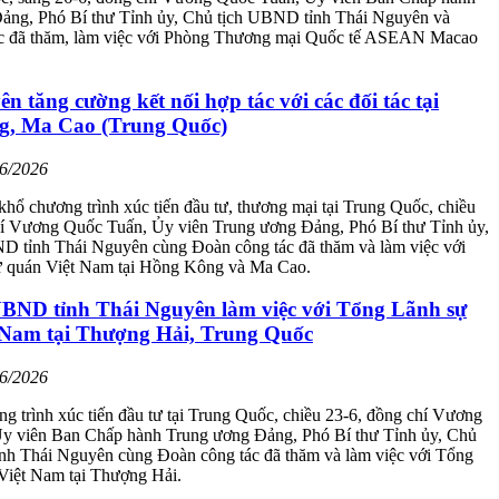
ảng, Phó Bí thư Tỉnh ủy, Chủ tịch UBND tỉnh Thái Nguyên và
c đã thăm, làm việc với Phòng Thương mại Quốc tế ASEAN Macao
n tăng cường kết nối hợp tác với các đối tác tại
, Ma Cao (Trung Quốc)
06/2026
hổ chương trình xúc tiến đầu tư, thương mại tại Trung Quốc, chiều
hí Vương Quốc Tuấn, Ủy viên Trung ương Đảng, Phó Bí thư Tỉnh ủy,
D tỉnh Thái Nguyên cùng Đoàn công tác đã thăm và làm việc với
 quán Việt Nam tại Hồng Kông và Ma Cao.
UBND tỉnh Thái Nguyên làm việc với Tổng Lãnh sự
 Nam tại Thượng Hải, Trung Quốc
06/2026
ng trình xúc tiến đầu tư tại Trung Quốc, chiều 23-6, đồng chí Vương
y viên Ban Chấp hành Trung ương Đảng, Phó Bí thư Tỉnh ủy, Chủ
nh Thái Nguyên cùng Đoàn công tác đã thăm và làm việc với Tổng
 Việt Nam tại Thượng Hải.