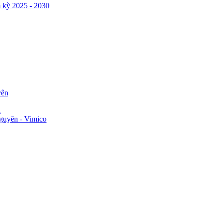
 kỳ 2025 - 2030
yên
n
guyên - Vimico