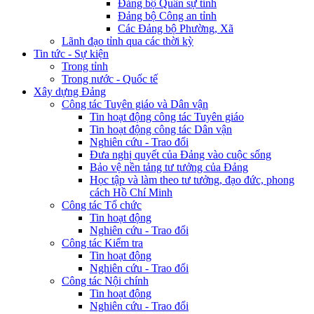
Đảng bộ Quân sự tỉnh
Đảng bộ Công an tỉnh
Các Đảng bộ Phường, Xã
Lãnh đạo tỉnh qua các thời kỳ
Tin tức - Sự kiện
Trong tỉnh
Trong nước - Quốc tế
Xây dựng Đảng
Công tác Tuyên giáo và Dân vận
Tin hoạt động công tác Tuyên giáo
Tin hoạt động công tác Dân vận
Nghiên cứu - Trao đổi
Đưa nghị quyết của Đảng vào cuộc sống
Bảo vệ nền tảng tư tưởng của Đảng
Học tập và làm theo tư tưởng, đạo đức, phong
cách Hồ Chí Minh
Công tác Tổ chức
Tin hoạt động
Nghiên cứu - Trao đổi
Công tác Kiểm tra
Tin hoạt động
Nghiên cứu - Trao đổi
Công tác Nội chính
Tin hoạt động
Nghiên cứu - Trao đổi