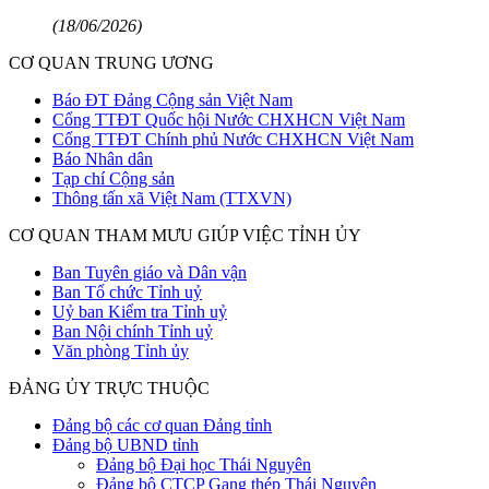
(18/06/2026)
CƠ QUAN TRUNG ƯƠNG
Báo ĐT Đảng Cộng sản Việt Nam
Cổng TTĐT Quốc hội Nước CHXHCN Việt Nam
Cổng TTĐT Chính phủ Nước CHXHCN Việt Nam
Báo Nhân dân
Tạp chí Cộng sản
Thông tấn xã Việt Nam (TTXVN)
CƠ QUAN THAM MƯU GIÚP VIỆC TỈNH ỦY
Ban Tuyên giáo và Dân vận
Ban Tổ chức Tỉnh uỷ
Uỷ ban Kiểm tra Tỉnh uỷ
Ban Nội chính Tỉnh uỷ
Văn phòng Tỉnh ủy
ĐẢNG ỦY TRỰC THUỘC
Đảng bộ các cơ quan Đảng tỉnh
Đảng bộ UBND tỉnh
Đảng bộ Đại học Thái Nguyên
Đảng bộ CTCP Gang thép Thái Nguyên