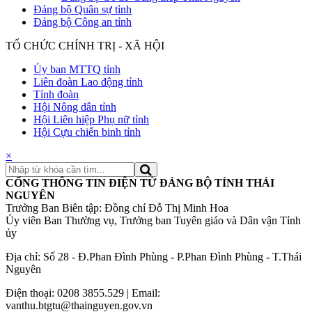
Đảng bộ Quân sự tỉnh
Đảng bộ Công an tỉnh
TỔ CHỨC CHÍNH TRỊ - XÃ HỘI
Ủy ban MTTQ tỉnh
Liên đoàn Lao động tỉnh
Tỉnh đoàn
Hội Nông dân tỉnh
Hội Liên hiệp Phụ nữ tỉnh
Hội Cựu chiến binh tỉnh
×
CỔNG THÔNG TIN ĐIỆN TỬ ĐẢNG BỘ TỈNH THÁI
NGUYÊN
Trưởng Ban Biên tập: Đồng chí Đỗ Thị Minh Hoa
Ủy viên Ban Thường vụ, Trưởng ban Tuyên giáo và Dân vận Tỉnh
ủy
Địa chỉ: Số 28 - Đ.Phan Đình Phùng - P.Phan Đình Phùng - T.Thái
Nguyên
Điện thoại: 0208 3855.529 | Email:
vanthu.btgtu@thainguyen.gov.vn