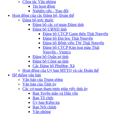
Công tác Văn phòng
Tin hoạt động
Nghiên cứu - Trao đổi
Hoạt động của các Đảng bộ, Đoàn thể
Đảng bộ trực thuộc
Đảng bộ các cơ quan Đảng tỉnh
Đảng bộ UBND tỉnh
Đảng bộ CTCP Gang thép Thái Nguyên
Đảng bộ Đại học Thái Nguyên
Đảng bộ Bệnh viện TW Thái Nguyên
Đảng bộ CTCP Kim loại màu Thái
Nguyên - Vimico
Đảng bộ Quân sự tỉnh
Đảng bộ Công an tỉnh
Các Đảng bộ Phường, Xã
Hoạt động của Uỷ ban MTTQ và các Đoàn thể
Hệ thống văn bản
Văn bản của Trung ương
Văn bản của Tỉnh ủy
Các cơ quan tham mưu giúp việc tỉnh ủy
Ban Tuyên giáo và Dân vận
Ban Tổ chức
Ủy ban Kiểm tra
Ban Nội chính
Văn phòng