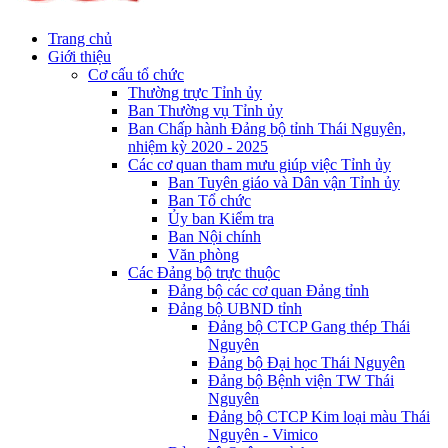
Trang chủ
Giới thiệu
Cơ cấu tổ chức
Thường trực Tỉnh ủy
Ban Thường vụ Tỉnh ủy
Ban Chấp hành Đảng bộ tỉnh Thái Nguyên,
nhiệm kỳ 2020 - 2025
Các cơ quan tham mưu giúp việc Tỉnh ủy
Ban Tuyên giáo và Dân vận Tỉnh ủy
Ban Tổ chức
Ủy ban Kiểm tra
Ban Nội chính
Văn phòng
Các Đảng bộ trực thuộc
Đảng bộ các cơ quan Đảng tỉnh
Đảng bộ UBND tỉnh
Đảng bộ CTCP Gang thép Thái
Nguyên
Đảng bộ Đại học Thái Nguyên
Đảng bộ Bệnh viện TW Thái
Nguyên
Đảng bộ CTCP Kim loại màu Thái
Nguyên - Vimico