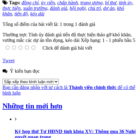
Tags:
đồng chí
,
ủy viên
,
chấp hành
,
trung ương
,
bí thư
,
tỉnh ủy
,
thực hiện
,
xuân trường
,
đánh giá
,
hội nghị
,
chủ trì
,
dự án
,
khó
khăn
,
tiến độ
,
kéo dài
Tổng số điểm của bài viết là: 1 trong 1 đánh giá
Thường trực Tỉnh ủy đánh giá tiến độ thực hiện tháo gỡ khó khăn,
vướng mắc các dự án tồn đọng, kéo dài
Xếp hạng:
1
-
1
phiếu bầu
5
Click để đánh giá bài viết
Tweet
Ý kiến bạn đọc
Bạn cần đăng nhập với tư cách là
Thành viên chính thức
để có thể
bình luận
Những tin mới hơn
Kỳ họp thứ Tư HĐND tỉnh khóa XV: Thông qua 36 Nghị
quyết quan trọng