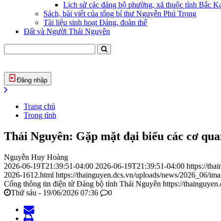
Lịch sử các đảng bộ phường, xã thuộc tỉnh Bắc Kạ
Sách, bài viết của tổng bí thư Nguyễn Phú Trọng
Tài liệu sinh hoạt Đảng, đoàn thể
Đất và Người Thái Nguyên
Đăng nhập
Trang chủ
Trong tỉnh
Thái Nguyên: Gặp mặt đại biểu các cơ qua
Nguyễn Huy Hoàng
2026-06-19T21:39:51-04:00
2026-06-19T21:39:51-04:00
https://th
2026-1612.html
https://thainguyen.dcs.vn/uploads/news/2026_06/i
Cổng thông tin điện tử Đảng bộ tỉnh Thái Nguyên
https://thainguyen
Thứ sáu - 19/06/2026 07:36
0