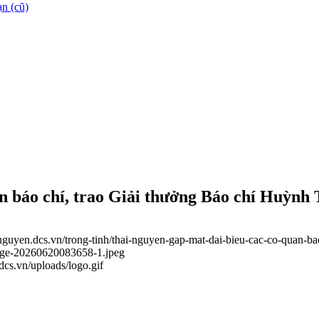
n (cũ)
n báo chí, trao Giải thưởng Báo chí Huỳnh 
ainguyen.dcs.vn/trong-tinh/thai-nguyen-gap-mat-dai-bieu-cac-co-quan-b
mage-20260620083658-1.jpeg
.dcs.vn/uploads/logo.gif