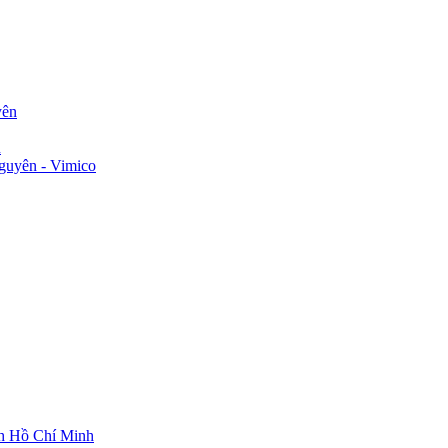
yên
n
guyên - Vimico
ch Hồ Chí Minh