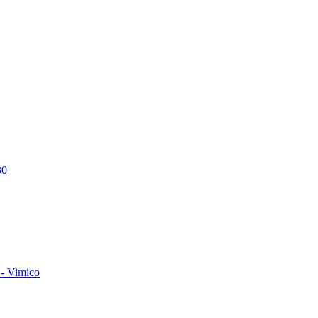
30
- Vimico