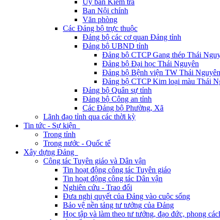
Ủy ban Kiểm tra
Ban Nội chính
Văn phòng
Các Đảng bộ trực thuộc
Đảng bộ các cơ quan Đảng tỉnh
Đảng bộ UBND tỉnh
Đảng bộ CTCP Gang thép Thái Ngu
Đảng bộ Đại học Thái Nguyên
Đảng bộ Bệnh viện TW Thái Nguyê
Đảng bộ CTCP Kim loại màu Thái N
Đảng bộ Quân sự tỉnh
Đảng bộ Công an tỉnh
Các Đảng bộ Phường, Xã
Lãnh đạo tỉnh qua các thời kỳ
Tin tức - Sự kiện
Trong tỉnh
Trong nước - Quốc tế
Xây dựng Đảng
Công tác Tuyên giáo và Dân vận
Tin hoạt động công tác Tuyên giáo
Tin hoạt động công tác Dân vận
Nghiên cứu - Trao đổi
Đưa nghị quyết của Đảng vào cuộc sống
Bảo vệ nền tảng tư tưởng của Đảng
Học tập và làm theo tư tưởng, đạo đức, phong cá