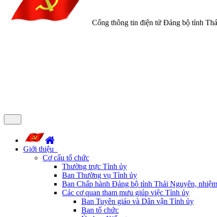
Cổng thông tin điện tử Đảng bộ tỉnh Th
Giới thiệu
Cơ cấu tổ chức
Thường trực Tỉnh ủy
Ban Thường vụ Tỉnh ủy
Ban Chấp hành Đảng bộ tỉnh Thái Nguyên, nhiệm
Các cơ quan tham mưu giúp việc Tỉnh ủy
Ban Tuyên giáo và Dân vận Tỉnh ủy
Ban tổ chức