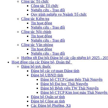
Công tác Tổ chức
Công tác Tổ chức
Nghiên cứu - Trao đổi
Quy trình nghiệp vụ Ngành Tổ chức
Công tác Kiểm tra
Tin hoạt động
Nghiên cứu - Trao đổi
Công tác Nội chính
Tin hoạt động
Nghiên cứu - Trao đổi
Công tác Văn phòng
Tin hoạt động
Nghiên cứu - Trao đổi
Hướng tới Đại hội Đảng bộ các cấp nhiệm kỳ 2025 - 20
Hoạt động của các Đảng bộ, Đoàn thể
Đảng bộ trực thuộc
Đảng bộ các cơ quan Đảng tỉnh
Đảng bộ UBND tỉnh
Đảng bộ CTCP Gang thép Thái Nguyên
Đảng bộ Đại học Thái Nguyên
Đảng bộ Bệnh viện TW Thái Nguyên
Đảng bộ CTCP Kim loại màu Thái Nguyên 
Đảng bộ Quân sự tỉnh
Đảng bộ Công an tỉnh
Các Đảng bộ Phường, Xã