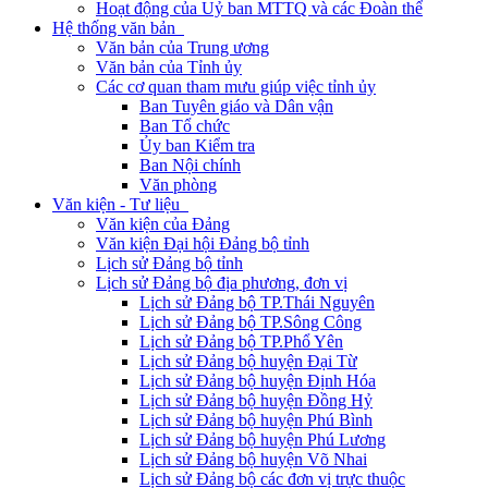
Hoạt động của Uỷ ban MTTQ và các Đoàn thể
Hệ thống văn bản
Văn bản của Trung ương
Văn bản của Tỉnh ủy
Các cơ quan tham mưu giúp việc tỉnh ủy
Ban Tuyên giáo và Dân vận
Ban Tổ chức
Ủy ban Kiểm tra
Ban Nội chính
Văn phòng
Văn kiện - Tư liệu
Văn kiện của Đảng
Văn kiện Đại hội Đảng bộ tỉnh
Lịch sử Đảng bộ tỉnh
Lịch sử Đảng bộ địa phương, đơn vị
Lịch sử Đảng bộ TP.Thái Nguyên
Lịch sử Đảng bộ TP.Sông Công
Lịch sử Đảng bộ TP.Phổ Yên
Lịch sử Đảng bộ huyện Đại Từ
Lịch sử Đảng bộ huyện Định Hóa
Lịch sử Đảng bộ huyện Đồng Hỷ
Lịch sử Đảng bộ huyện Phú Bình
Lịch sử Đảng bộ huyện Phú Lương
Lịch sử Đảng bộ huyện Võ Nhai
Lịch sử Đảng bộ các đơn vị trực thuộc