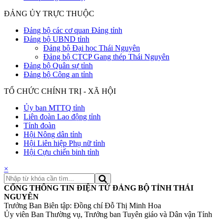
ĐẢNG ỦY TRỰC THUỘC
Đảng bộ các cơ quan Đảng tỉnh
Đảng bộ UBND tỉnh
Đảng bộ Đại học Thái Nguyên
Đảng bộ CTCP Gang thép Thái Nguyên
Đảng bộ Quân sự tỉnh
Đảng bộ Công an tỉnh
TỔ CHỨC CHÍNH TRỊ - XÃ HỘI
Ủy ban MTTQ tỉnh
Liên đoàn Lao động tỉnh
Tỉnh đoàn
Hội Nông dân tỉnh
Hội Liên hiệp Phụ nữ tỉnh
Hội Cựu chiến binh tỉnh
×
CỔNG THÔNG TIN ĐIỆN TỬ ĐẢNG BỘ TỈNH THÁI
NGUYÊN
Trưởng Ban Biên tập: Đồng chí Đỗ Thị Minh Hoa
Ủy viên Ban Thường vụ, Trưởng ban Tuyên giáo và Dân vận Tỉnh