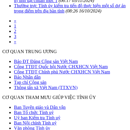
trị tỉnh đạt chuẩn mức 1
(06:17 05/11/2024)
Thường trực Tỉnh ủy kiểm tra tiến độ thực hiện một số dự án
trọng điểm trên địa bàn tỉnh
(08:26 16/10/2024)
«
1
2
3
»
CƠ QUAN TRUNG ƯƠNG
Báo ĐT Đảng Cộng sản Việt Nam
Cổng TTĐT Quốc hội Nước CHXHCN Việt Nam
Cổng TTĐT Chính phủ Nước CHXHCN Việt Nam
Báo Nhân dân
Tạp chí Cộng sản
Thông tấn xã Việt Nam (TTXVN)
CƠ QUAN THAM MƯU GIÚP VIỆC TỈNH ỦY
Ban Tuyên giáo và Dân vận
Ban Tổ chức Tỉnh uỷ
Uỷ ban Kiểm tra Tỉnh uỷ
Ban Nội chính Tỉnh uỷ
Văn phòng Tỉnh ủy