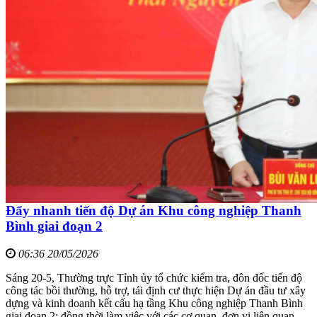
Đẩy nhanh tiến độ Dự án Khu công nghiệp Thanh
Bình giai đoạn 2
06:36 20/05/2026
Sáng 20-5, Thường trực Tỉnh ủy tổ chức kiểm tra, đôn đốc tiến độ
công tác bồi thường, hỗ trợ, tái định cư thực hiện Dự án đầu tư xây
dựng và kinh doanh kết cấu hạ tầng Khu công nghiệp Thanh Bình
giai đoạn 2; đồng thời làm việc với các cơ quan, đơn vị liên quan