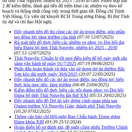
bộ tỉnh Thái Nguyên, nhiệm kỳ 2025 - 2030 tổ chức Phiên họp thứ
2 để kiểm điểm, đánh giá tiến độ triển khai các nhiệm vụ theo kế
hoạch và thống nhất công việc trong thời gian tới. Đồng chí Trịnh
Việt Hùng, Ủy viên dự khuyết BCH Trung ương Đảng, Bí thư Tỉnh
ủy dự và chỉ đạo Hội nghị.
Đẩy nhanh tiến độ thi công các dự án trọng điểm, góp phần
tạo động lực tăng trưởng của tỉnh
(07:16 12/07/2025)
Rà soát tiến độ thực hiện các nhiệm vụ phục vụ Đại hội đại
biểu Đảng bộ tỉnh Thái Nguyên, nhiệm kỳ 2025 - 2030
(07:13 12/07/2025)
Thái Nguyên: Chuẩn bị tốt mọi điều kiện để bộ máy mới sẵn
sàng vận hành từ ngày 01/7/2025
(07:19 09/06/2025)
Phấn đấu hoàn thành và đưa vào sử dụng dự án đường Bắc
Sơn kéo dài trước ngày 30/6/2025
(20:07 22/05/2025)
Đẩy nhanh tiến độ các dự án trọng điểm, tạo động lực hiện
thực hóa mục tiêu tăng trưởng
(04:49 23/04/2025)
Kiểm điểm tiến độ thực hiện các nội dung phục vụ Đại hội
Đảng bộ tỉnh Thái Nguyên lần thứ XXI
(05:53 20/02/2025)
Đẩy nhanh tiến độ Dự án xây dựng cảnh quan phía sau
Quảng trường Võ Nguyên Giáp, thành phố Thái Nguyên
(10:20 07/02/2025)
Thông cáo báo chí Hội nghị Ban Chấp hành Trung ương
Đảng khóa XIII
(03:39 25/11/2024)
Hoàn thiện hồ sơ đánh giá, đề nghị công nhận Trường Chính