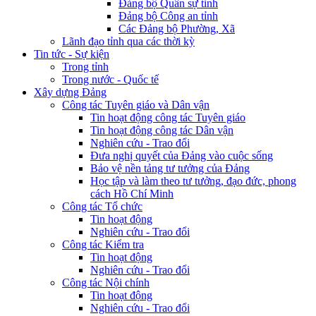
Đảng bộ Quân sự tỉnh
Đảng bộ Công an tỉnh
Các Đảng bộ Phường, Xã
Lãnh đạo tỉnh qua các thời kỳ
Tin tức - Sự kiện
Trong tỉnh
Trong nước - Quốc tế
Xây dựng Đảng
Công tác Tuyên giáo và Dân vận
Tin hoạt động công tác Tuyên giáo
Tin hoạt động công tác Dân vận
Nghiên cứu - Trao đổi
Đưa nghị quyết của Đảng vào cuộc sống
Bảo vệ nền tảng tư tưởng của Đảng
Học tập và làm theo tư tưởng, đạo đức, phong
cách Hồ Chí Minh
Công tác Tổ chức
Tin hoạt động
Nghiên cứu - Trao đổi
Công tác Kiểm tra
Tin hoạt động
Nghiên cứu - Trao đổi
Công tác Nội chính
Tin hoạt động
Nghiên cứu - Trao đổi