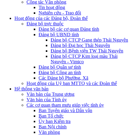
Công tác Văn phòng
Tin hoạt động
Nghiên cứu - Trao đổi
Hoạt động của các Đảng bộ, Đoàn thể
Đảng bộ trực thuộc
Đảng bộ các cơ quan Đảng tỉnh
Đảng bộ UBND tỉnh
Đảng bộ CTCP Gang thép Thái Nguyên
Đảng bộ Đại học Thái Nguyên
Đảng bộ Bệnh viện TW Thái Nguyên
Đảng bộ CTCP Kim loại màu Thái
Nguyên - Vimico
Đảng bộ Quân sự tỉnh
Đảng bộ Công an tỉnh
Các Đảng bộ Phường, Xã
Hoạt động của Uỷ ban MTTQ và các Đoàn thể
Hệ thống văn bản
Văn bản của Trung ương
Văn bản của Tỉnh ủy
Các cơ quan tham mưu giúp việc tỉnh ủy
Ban Tuyên giáo và Dân vận
Ban Tổ chức
Ủy ban Kiểm tra
Ban Nội chính
Văn phòng