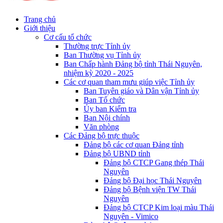
Trang chủ
Giới thiệu
Cơ cấu tổ chức
Thường trực Tỉnh ủy
Ban Thường vụ Tỉnh ủy
Ban Chấp hành Đảng bộ tỉnh Thái Nguyên,
nhiệm kỳ 2020 - 2025
Các cơ quan tham mưu giúp việc Tỉnh ủy
Ban Tuyên giáo và Dân vận Tỉnh ủy
Ban Tổ chức
Ủy ban Kiểm tra
Ban Nội chính
Văn phòng
Các Đảng bộ trực thuộc
Đảng bộ các cơ quan Đảng tỉnh
Đảng bộ UBND tỉnh
Đảng bộ CTCP Gang thép Thái
Nguyên
Đảng bộ Đại học Thái Nguyên
Đảng bộ Bệnh viện TW Thái
Nguyên
Đảng bộ CTCP Kim loại màu Thái
Nguyên - Vimico