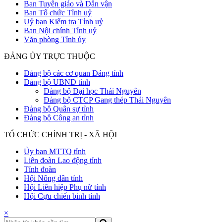
Ban Tuyên giáo và Dân vận
Ban Tổ chức Tỉnh uỷ
Uỷ ban Kiểm tra Tỉnh uỷ
Ban Nội chính Tỉnh uỷ
Văn phòng Tỉnh ủy
ĐẢNG ỦY TRỰC THUỘC
Đảng bộ các cơ quan Đảng tỉnh
Đảng bộ UBND tỉnh
Đảng bộ Đại học Thái Nguyên
Đảng bộ CTCP Gang thép Thái Nguyên
Đảng bộ Quân sự tỉnh
Đảng bộ Công an tỉnh
TỔ CHỨC CHÍNH TRỊ - XÃ HỘI
Ủy ban MTTQ tỉnh
Liên đoàn Lao động tỉnh
Tỉnh đoàn
Hội Nông dân tỉnh
Hội Liên hiệp Phụ nữ tỉnh
Hội Cựu chiến binh tỉnh
×