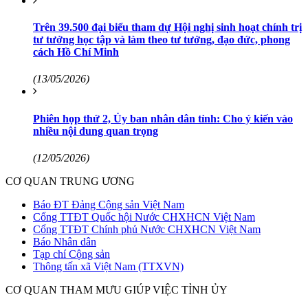
Trên 39.500 đại biểu tham dự Hội nghị sinh hoạt chính trị
tư tưởng học tập và làm theo tư tưởng, đạo đức, phong
cách Hồ Chí Minh
(13/05/2026)
Phiên họp thứ 2, Ủy ban nhân dân tỉnh: Cho ý kiến vào
nhiều nội dung quan trọng
(12/05/2026)
CƠ QUAN TRUNG ƯƠNG
Báo ĐT Đảng Cộng sản Việt Nam
Cổng TTĐT Quốc hội Nước CHXHCN Việt Nam
Cổng TTĐT Chính phủ Nước CHXHCN Việt Nam
Báo Nhân dân
Tạp chí Cộng sản
Thông tấn xã Việt Nam (TTXVN)
CƠ QUAN THAM MƯU GIÚP VIỆC TỈNH ỦY