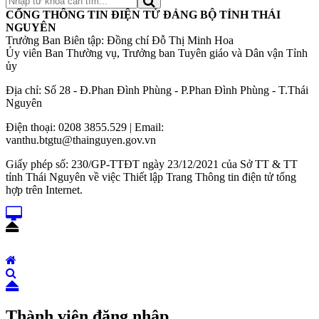
CỔNG THÔNG TIN ĐIỆN TỬ ĐẢNG BỘ TỈNH THÁI
NGUYÊN
Trưởng Ban Biên tập: Đồng chí Đỗ Thị Minh Hoa
Ủy viên Ban Thường vụ, Trưởng ban Tuyên giáo và Dân vận Tỉnh
ủy
Địa chỉ: Số 28 - Đ.Phan Đình Phùng - P.Phan Đình Phùng - T.Thái
Nguyên
Điện thoại: 0208 3855.529 | Email:
vanthu.btgtu@thainguyen.gov.vn
Giấy phép số: 230/GP-TTĐT ngày 23/12/2021 của Sở TT & TT
tỉnh Thái Nguyên về việc Thiết lập Trang Thông tin điện tử tổng
hợp trên Internet.
Thành viên đăng nhập