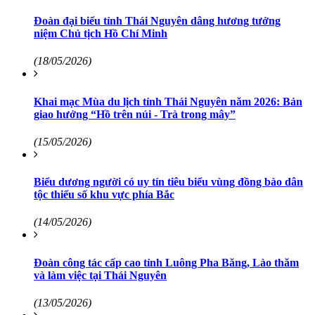
Đoàn đại biểu tỉnh Thái Nguyên dâng hương tưởng
niệm Chủ tịch Hồ Chí Minh
(18/05/2026)
Khai mạc Mùa du lịch tỉnh Thái Nguyên năm 2026: Bản
giao hưởng “Hồ trên núi - Trà trong mây”
(15/05/2026)
Biểu dương người có uy tín tiêu biểu vùng đồng bào dân
tộc thiểu số khu vực phía Bắc
(14/05/2026)
Đoàn công tác cấp cao tỉnh Luông Pha Băng, Lào thăm
và làm việc tại Thái Nguyên
(13/05/2026)