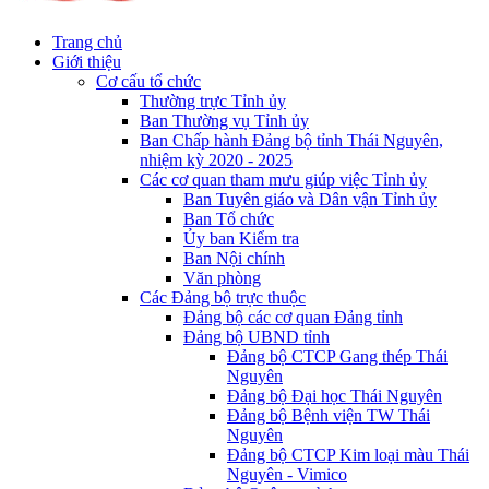
Trang chủ
Giới thiệu
Cơ cấu tổ chức
Thường trực Tỉnh ủy
Ban Thường vụ Tỉnh ủy
Ban Chấp hành Đảng bộ tỉnh Thái Nguyên,
nhiệm kỳ 2020 - 2025
Các cơ quan tham mưu giúp việc Tỉnh ủy
Ban Tuyên giáo và Dân vận Tỉnh ủy
Ban Tổ chức
Ủy ban Kiểm tra
Ban Nội chính
Văn phòng
Các Đảng bộ trực thuộc
Đảng bộ các cơ quan Đảng tỉnh
Đảng bộ UBND tỉnh
Đảng bộ CTCP Gang thép Thái
Nguyên
Đảng bộ Đại học Thái Nguyên
Đảng bộ Bệnh viện TW Thái
Nguyên
Đảng bộ CTCP Kim loại màu Thái
Nguyên - Vimico