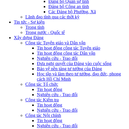
Đảng bộ Quân sự tỉnh
Đảng bộ Công an tỉnh
Các Đảng bộ Phường, Xã
Lãnh đạo tỉnh qua các thời kỳ
Tin tức - Sự kiện
Trong tỉnh
Trong nước - Quốc tế
Xây dựng Đảng
Công tác Tuyên giáo và Dân vận
Tin hoạt động công tác Tuyên giáo
Tin hoạt động công tác Dân vận
Nghiên cứu - Trao đổi
Đưa nghị quyết của Đảng vào cuộc sống
Bảo vệ nền tảng tư tưởng của Đảng
Học tập và làm theo tư tưởng, đạo đức, phong
cách Hồ Chí Minh
Công tác Tổ chức
Tin hoạt động
Nghiên cứu - Trao đổi
Công tác Kiểm tra
Tin hoạt động
Nghiên cứu - Trao đổi
Công tác Nội chính
Tin hoạt động
Nghiên cứu - Trao đổi