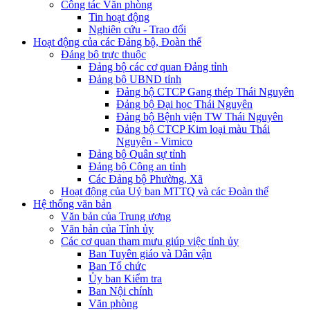
Công tác Văn phòng
Tin hoạt động
Nghiên cứu - Trao đổi
Hoạt động của các Đảng bộ, Đoàn thể
Đảng bộ trực thuộc
Đảng bộ các cơ quan Đảng tỉnh
Đảng bộ UBND tỉnh
Đảng bộ CTCP Gang thép Thái Nguyên
Đảng bộ Đại học Thái Nguyên
Đảng bộ Bệnh viện TW Thái Nguyên
Đảng bộ CTCP Kim loại màu Thái
Nguyên - Vimico
Đảng bộ Quân sự tỉnh
Đảng bộ Công an tỉnh
Các Đảng bộ Phường, Xã
Hoạt động của Uỷ ban MTTQ và các Đoàn thể
Hệ thống văn bản
Văn bản của Trung ương
Văn bản của Tỉnh ủy
Các cơ quan tham mưu giúp việc tỉnh ủy
Ban Tuyên giáo và Dân vận
Ban Tổ chức
Ủy ban Kiểm tra
Ban Nội chính
Văn phòng