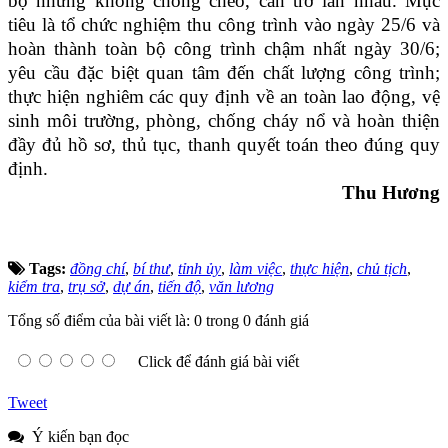
bộ nhưng không chồng chéo, cản trở lẫn nhau. Mục
tiêu là tổ chức nghiệm thu công trình vào ngày 25/6 và
hoàn thành toàn bộ công trình chậm nhất ngày 30/6;
yêu cầu đặc biệt quan tâm đến chất lượng công trình;
thực hiện nghiêm các quy định về an toàn lao động, vệ
sinh môi trường, phòng, chống cháy nổ và hoàn thiện
đầy đủ hồ sơ, thủ tục, thanh quyết toán theo đúng quy
định.
Thu Hương
Tags:
đồng chí
,
bí thư
,
tỉnh ủy
,
làm việc
,
thực hiện
,
chủ tịch
,
kiểm tra
,
trụ sở
,
dự án
,
tiến độ
,
văn lương
Tổng số điểm của bài viết là: 0 trong 0 đánh giá
Click để đánh giá bài viết
Tweet
Ý kiến bạn đọc