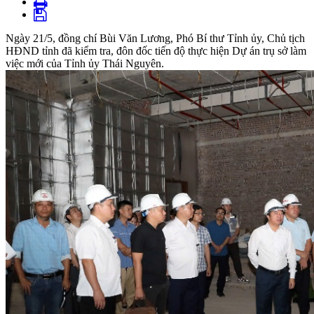
Ngày 21/5, đồng chí Bùi Văn Lương, Phó Bí thư Tỉnh ủy, Chủ tịch
HĐND tỉnh đã kiểm tra, đôn đốc tiến độ thực hiện Dự án trụ sở làm
việc mới của Tỉnh ủy Thái Nguyên.