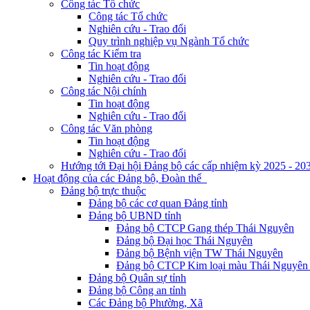
Công tác Tổ chức
Công tác Tổ chức
Nghiên cứu - Trao đổi
Quy trình nghiệp vụ Ngành Tổ chức
Công tác Kiểm tra
Tin hoạt động
Nghiên cứu - Trao đổi
Công tác Nội chính
Tin hoạt động
Nghiên cứu - Trao đổi
Công tác Văn phòng
Tin hoạt động
Nghiên cứu - Trao đổi
Hướng tới Đại hội Đảng bộ các cấp nhiệm kỳ 2025 - 20
Hoạt động của các Đảng bộ, Đoàn thể
Đảng bộ trực thuộc
Đảng bộ các cơ quan Đảng tỉnh
Đảng bộ UBND tỉnh
Đảng bộ CTCP Gang thép Thái Nguyên
Đảng bộ Đại học Thái Nguyên
Đảng bộ Bệnh viện TW Thái Nguyên
Đảng bộ CTCP Kim loại màu Thái Nguyên 
Đảng bộ Quân sự tỉnh
Đảng bộ Công an tỉnh
Các Đảng bộ Phường, Xã