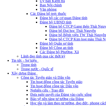
Ủy ban Kiểm tra
Ban Nội chính
Văn phòng
Các Đảng bộ trực thuộc
Đảng bộ các cơ quan Đảng tỉnh
Đảng bộ UBND tỉnh
Đảng bộ CTCP Gang thép Thái Ngu
Đảng bộ Đại học Thái Nguyên
Đảng bộ Bệnh viện TW Thái Nguyê
Đảng bộ CTCP Kim loại màu Thái N
Đảng bộ Quân sự tỉnh
Đảng bộ Công an tỉnh
Các Đảng bộ Phường, Xã
Lãnh đạo tỉnh qua các thời kỳ
Tin tức - Sự kiện
Trong tỉnh
Trong nước - Quốc tế
Xây dựng Đảng
Công tác Tuyên giáo và Dân vận
Tin hoạt động công tác Tuyên giáo
Tin hoạt động công tác Dân vận
Nghiên cứu - Trao đổi
Đưa nghị quyết của Đảng vào cuộc sống
Bảo vệ nền tảng tư tưởng của Đảng
Học tập và làm theo tư tưởng, đạo đức, phong cá