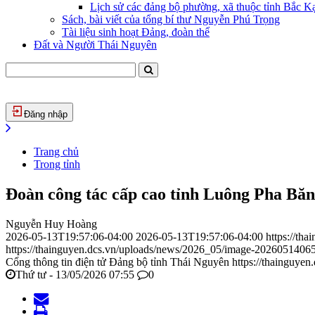
Lịch sử các đảng bộ phường, xã thuộc tỉnh Bắc Kạ
Sách, bài viết của tổng bí thư Nguyễn Phú Trọng
Tài liệu sinh hoạt Đảng, đoàn thể
Đất và Người Thái Nguyên
Đăng nhập
Trang chủ
Trong tỉnh
Đoàn công tác cấp cao tỉnh Luông Pha Băn
Nguyễn Huy Hoàng
2026-05-13T19:57:06-04:00
2026-05-13T19:57:06-04:00
https://th
https://thainguyen.dcs.vn/uploads/news/2026_05/image-2026051406
Cổng thông tin điện tử Đảng bộ tỉnh Thái Nguyên
https://thainguyen
Thứ tư - 13/05/2026 07:55
0