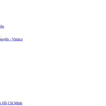
yên
n
guyên - Vimico
ch Hồ Chí Minh