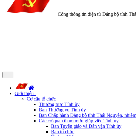
Cổng thông tin điện tử Đảng bộ tỉnh Th
Giới thiệu
Cơ cấu tổ chức
Thường trực Tỉnh ủy
Ban Thường vụ Tỉnh ủy
Ban Chấp hành Đảng bộ tỉnh Thái Nguyên, nhiệm
Các cơ quan tham mưu giúp việc Tỉnh ủy
Ban Tuyên giáo và Dân vận Tỉnh ủy
Ban tổ chức