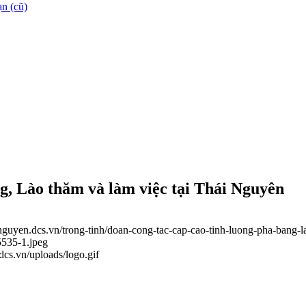
n (cũ)
g, Lào thăm và làm việc tại Thái Nguyên
ainguyen.dcs.vn/trong-tinh/doan-cong-tac-cap-cao-tinh-luong-pha-bang-
5535-1.jpeg
.dcs.vn/uploads/logo.gif