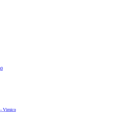
30
- Vimico