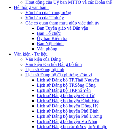
Hoạt động của Uỷ ban MTTQ và các Đoàn thể
Hệ thống văn bản
Văn bản của Trung ương
Văn bản của Tỉnh ủy
Các cơ quan tham mưu giúp việc tỉnh ủy
Ban Tuyên giáo và Dân vận
Ban Tổ chức
Ủy ban Kiểm tra
Ban Nội chính
Văn phòng
Văn kiện - Tư liệu
Văn kiện của Đảng
Văn kiện Đại hội Đảng bộ tỉnh
Lịch sử Đảng bộ tỉnh
Lịch sử Đảng bộ địa phương, đơn vị
Lịch sử Đảng bộ TP.Thái Nguyên
Lịch sử Đảng bộ TP.Sông Công
Lịch sử Đảng bộ TP.Phổ Yên
Lịch sử Đảng bộ huyện Đại Từ
Lịch sử Đảng bộ huyện Định Hóa
Lịch sử Đảng bộ huyện Đồng Hỷ
Lịch sử Đảng bộ huyện Phú Bình
Lịch sử Đảng bộ huyện Phú Lương
Lịch sử Đảng bộ huyện Võ Nhai
Lịch sử Đảng bộ các đơn vị trực thuộc