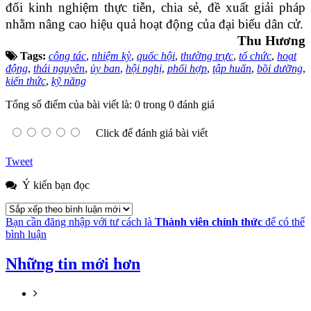
đổi kinh nghiệm thực tiễn, chia sẻ, đề xuất giải pháp
nhằm nâng cao hiệu quả hoạt động của đại biểu dân cử.
Thu Hương
Tags:
công tác
,
nhiệm kỳ
,
quốc hội
,
thường trực
,
tổ chức
,
hoạt
động
,
thái nguyên
,
ủy ban
,
hội nghị
,
phối hợp
,
tập huấn
,
bồi dưỡng
,
kiến thức
,
kỹ năng
Tổng số điểm của bài viết là: 0 trong 0 đánh giá
Click để đánh giá bài viết
Tweet
Ý kiến bạn đọc
Bạn cần đăng nhập với tư cách là
Thành viên chính thức
để có thể
bình luận
Những tin mới hơn