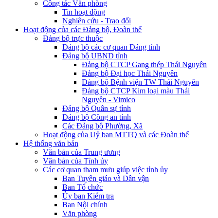
Công tác Văn phòng
Tin hoạt động
Nghiên cứu - Trao đổi
Hoạt động của các Đảng bộ, Đoàn thể
Đảng bộ trực thuộc
Đảng bộ các cơ quan Đảng tỉnh
Đảng bộ UBND tỉnh
Đảng bộ CTCP Gang thép Thái Nguyên
Đảng bộ Đại học Thái Nguyên
Đảng bộ Bệnh viện TW Thái Nguyên
Đảng bộ CTCP Kim loại màu Thái
Nguyên - Vimico
Đảng bộ Quân sự tỉnh
Đảng bộ Công an tỉnh
Các Đảng bộ Phường, Xã
Hoạt động của Uỷ ban MTTQ và các Đoàn thể
Hệ thống văn bản
Văn bản của Trung ương
Văn bản của Tỉnh ủy
Các cơ quan tham mưu giúp việc tỉnh ủy
Ban Tuyên giáo và Dân vận
Ban Tổ chức
Ủy ban Kiểm tra
Ban Nội chính
Văn phòng