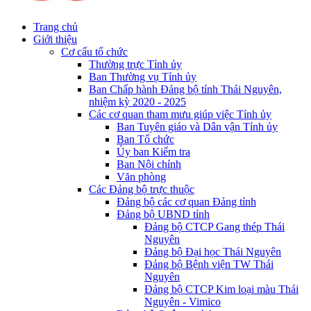
Trang chủ
Giới thiệu
Cơ cấu tổ chức
Thường trực Tỉnh ủy
Ban Thường vụ Tỉnh ủy
Ban Chấp hành Đảng bộ tỉnh Thái Nguyên,
nhiệm kỳ 2020 - 2025
Các cơ quan tham mưu giúp việc Tỉnh ủy
Ban Tuyên giáo và Dân vận Tỉnh ủy
Ban Tổ chức
Ủy ban Kiểm tra
Ban Nội chính
Văn phòng
Các Đảng bộ trực thuộc
Đảng bộ các cơ quan Đảng tỉnh
Đảng bộ UBND tỉnh
Đảng bộ CTCP Gang thép Thái
Nguyên
Đảng bộ Đại học Thái Nguyên
Đảng bộ Bệnh viện TW Thái
Nguyên
Đảng bộ CTCP Kim loại màu Thái
Nguyên - Vimico