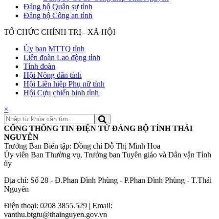
Đảng bộ Quân sự tỉnh
Đảng bộ Công an tỉnh
TỔ CHỨC CHÍNH TRỊ - XÃ HỘI
Ủy ban MTTQ tỉnh
Liên đoàn Lao động tỉnh
Tỉnh đoàn
Hội Nông dân tỉnh
Hội Liên hiệp Phụ nữ tỉnh
Hội Cựu chiến binh tỉnh
×
CỔNG THÔNG TIN ĐIỆN TỬ ĐẢNG BỘ TỈNH THÁI
NGUYÊN
Trưởng Ban Biên tập: Đồng chí Đỗ Thị Minh Hoa
Ủy viên Ban Thường vụ, Trưởng ban Tuyên giáo và Dân vận Tỉnh
ủy
Địa chỉ: Số 28 - Đ.Phan Đình Phùng - P.Phan Đình Phùng - T.Thái
Nguyên
Điện thoại: 0208 3855.529 | Email:
vanthu.btgtu@thainguyen.gov.vn