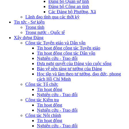
Đảng bộ Quân sự tỉnh
Đảng bộ Công an tỉnh
Các Đảng bộ Phường, Xã
Lãnh đạo tỉnh qua các thời kỳ
Tin tức - Sự kiện
Trong tỉnh
Trong nước - Quốc tế
Xây dựng Đảng
Công tác Tuyên giáo và Dân vận
Tin hoạt động công tác Tuyên giáo
Tin hoạt động công tác Dân vận
Nghiên cứu - Trao đổi
Đưa nghị quyết của Đảng vào cuộc sống
Bảo vệ nền tảng tư tưởng của Đảng
Học tập và làm theo tư tưởng, đạo đức, phong
cách Hồ Chí Minh
Công tác Tổ chức
Tin hoạt động
Nghiên cứu - Trao đổi
Công tác Kiểm tra
Tin hoạt động
Nghiên cứu - Trao đổi
Công tác Nội chính
Tin hoạt động
Nghiên cứu - Trao đổi