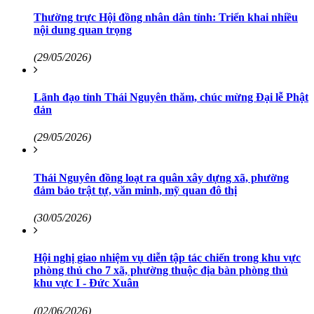
Thường trực Hội đồng nhân dân tỉnh: Triển khai nhiều
nội dung quan trọng
(29/05/2026)
Lãnh đạo tỉnh Thái Nguyên thăm, chúc mừng Đại lễ Phật
đản
(29/05/2026)
Thái Nguyên đồng loạt ra quân xây dựng xã, phường
đảm bảo trật tự, văn minh, mỹ quan đô thị
(30/05/2026)
Hội nghị giao nhiệm vụ diễn tập tác chiến trong khu vực
phòng thủ cho 7 xã, phường thuộc địa bàn phòng thủ
khu vực I - Đức Xuân
(02/06/2026)