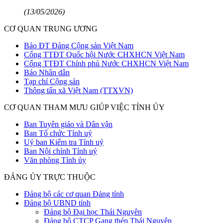
(13/05/2026)
CƠ QUAN TRUNG ƯƠNG
Báo ĐT Đảng Cộng sản Việt Nam
Cổng TTĐT Quốc hội Nước CHXHCN Việt Nam
Cổng TTĐT Chính phủ Nước CHXHCN Việt Nam
Báo Nhân dân
Tạp chí Cộng sản
Thông tấn xã Việt Nam (TTXVN)
CƠ QUAN THAM MƯU GIÚP VIỆC TỈNH ỦY
Ban Tuyên giáo và Dân vận
Ban Tổ chức Tỉnh uỷ
Uỷ ban Kiểm tra Tỉnh uỷ
Ban Nội chính Tỉnh uỷ
Văn phòng Tỉnh ủy
ĐẢNG ỦY TRỰC THUỘC
Đảng bộ các cơ quan Đảng tỉnh
Đảng bộ UBND tỉnh
Đảng bộ Đại học Thái Nguyên
Đảng bộ CTCP Gang thép Thái Nguyên