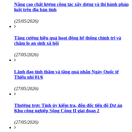
Nâng cao chất lượng công tác xây dựng và thi hành pháp
luật trên địa bàn tỉnh
(25/05/2026)
Tăng cường hiệu quả hoạt động hệ thống chính trị và
chăm lo an sinh xã hội
(27/05/2026)
Lãnh đạo tỉnh thăm và tặng quà nhân Ngày Quốc tế
Thiếu nhi 01/6
(27/05/2026)
Thường trực Tỉnh ủy kiểm tra, đôn đốc tiến độ Dự án
Khu công nghiệp Sông Công II giai đoạn 2
(27/05/2026)