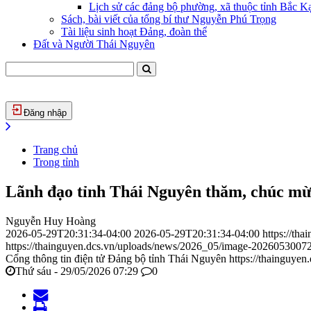
Lịch sử các đảng bộ phường, xã thuộc tỉnh Bắc Kạ
Sách, bài viết của tổng bí thư Nguyễn Phú Trọng
Tài liệu sinh hoạt Đảng, đoàn thể
Đất và Người Thái Nguyên
Đăng nhập
Trang chủ
Trong tỉnh
Lãnh đạo tỉnh Thái Nguyên thăm, chúc mừ
Nguyễn Huy Hoàng
2026-05-29T20:31:34-04:00
2026-05-29T20:31:34-04:00
https://th
https://thainguyen.dcs.vn/uploads/news/2026_05/image-2026053007
Cổng thông tin điện tử Đảng bộ tỉnh Thái Nguyên
https://thainguyen
Thứ sáu - 29/05/2026 07:29
0