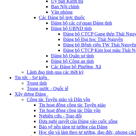
Ủy ban Kiểm tra
Ban Nội chính
Văn phòng
Các Đảng bộ trực thuộc
Đảng bộ các cơ quan Đảng tỉnh
Đảng bộ UBND tỉnh
Đảng bộ CTCP Gang thép Thái Ngu
Đảng bộ Đại học Thái Nguyên
Đảng bộ Bệnh viện TW Thái Nguyê
Đảng bộ CTCP Kim loại màu Thái N
Đảng bộ Quân sự tỉnh
Đảng bộ Công an tỉnh
Các Đảng bộ Phường, Xã
Lãnh đạo tỉnh qua các thời kỳ
Tin tức - Sự kiện
Trong tỉnh
Trong nước - Quốc tế
Xây dựng Đảng
Công tác Tuyên giáo và Dân vận
Tin hoạt động công tác Tuyên giáo
Tin hoạt động công tác Dân vận
Nghiên cứu - Trao đổi
Đưa nghị quyết của Đảng vào cuộc sống
Bảo vệ nền tảng tư tưởng của Đảng
Học tập và làm theo tư tưởng, đạo đức, phong cá