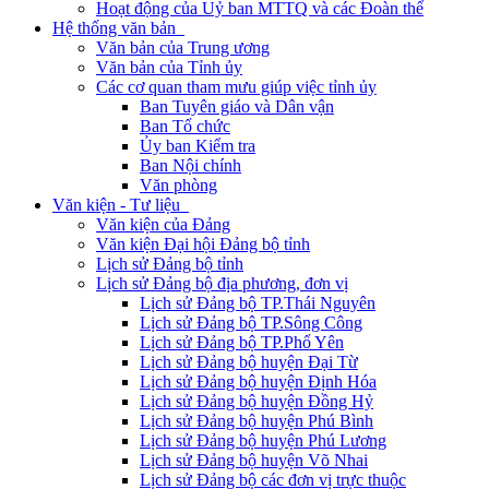
Hoạt động của Uỷ ban MTTQ và các Đoàn thể
Hệ thống văn bản
Văn bản của Trung ương
Văn bản của Tỉnh ủy
Các cơ quan tham mưu giúp việc tỉnh ủy
Ban Tuyên giáo và Dân vận
Ban Tổ chức
Ủy ban Kiểm tra
Ban Nội chính
Văn phòng
Văn kiện - Tư liệu
Văn kiện của Đảng
Văn kiện Đại hội Đảng bộ tỉnh
Lịch sử Đảng bộ tỉnh
Lịch sử Đảng bộ địa phương, đơn vị
Lịch sử Đảng bộ TP.Thái Nguyên
Lịch sử Đảng bộ TP.Sông Công
Lịch sử Đảng bộ TP.Phổ Yên
Lịch sử Đảng bộ huyện Đại Từ
Lịch sử Đảng bộ huyện Định Hóa
Lịch sử Đảng bộ huyện Đồng Hỷ
Lịch sử Đảng bộ huyện Phú Bình
Lịch sử Đảng bộ huyện Phú Lương
Lịch sử Đảng bộ huyện Võ Nhai
Lịch sử Đảng bộ các đơn vị trực thuộc