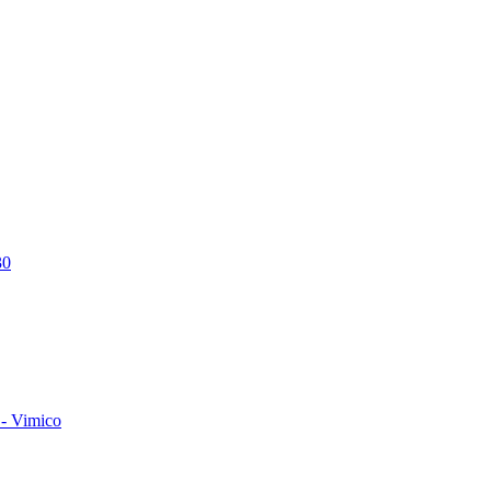
30
- Vimico