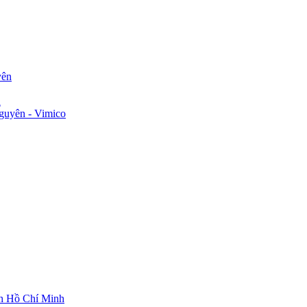
yên
n
guyên - Vimico
ch Hồ Chí Minh