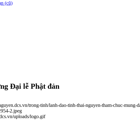
n (cũ)
ng Đại lễ Phật đản
ainguyen.dcs.vn/trong-tinh/lanh-dao-tinh-thai-nguyen-tham-chuc-mung-d
2954-2.jpeg
.dcs.vn/uploads/logo.gif