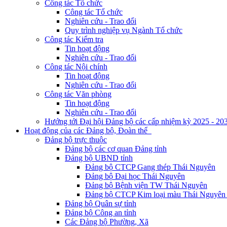
Công tác Tổ chức
Công tác Tổ chức
Nghiên cứu - Trao đổi
Quy trình nghiệp vụ Ngành Tổ chức
Công tác Kiểm tra
Tin hoạt động
Nghiên cứu - Trao đổi
Công tác Nội chính
Tin hoạt động
Nghiên cứu - Trao đổi
Công tác Văn phòng
Tin hoạt động
Nghiên cứu - Trao đổi
Hướng tới Đại hội Đảng bộ các cấp nhiệm kỳ 2025 - 20
Hoạt động của các Đảng bộ, Đoàn thể
Đảng bộ trực thuộc
Đảng bộ các cơ quan Đảng tỉnh
Đảng bộ UBND tỉnh
Đảng bộ CTCP Gang thép Thái Nguyên
Đảng bộ Đại học Thái Nguyên
Đảng bộ Bệnh viện TW Thái Nguyên
Đảng bộ CTCP Kim loại màu Thái Nguyên 
Đảng bộ Quân sự tỉnh
Đảng bộ Công an tỉnh
Các Đảng bộ Phường, Xã