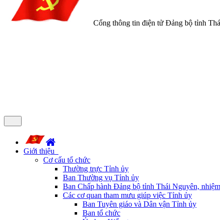
Cổng thông tin điện tử Đảng bộ tỉnh Th
Giới thiệu
Cơ cấu tổ chức
Thường trực Tỉnh ủy
Ban Thường vụ Tỉnh ủy
Ban Chấp hành Đảng bộ tỉnh Thái Nguyên, nhiệm
Các cơ quan tham mưu giúp việc Tỉnh ủy
Ban Tuyên giáo và Dân vận Tỉnh ủy
Ban tổ chức