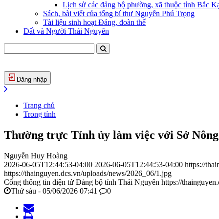
Lịch sử các đảng bộ phường, xã thuộc tỉnh Bắc Kạ
Sách, bài viết của tổng bí thư Nguyễn Phú Trọng
Tài liệu sinh hoạt Đảng, đoàn thể
Đất và Người Thái Nguyên
Đăng nhập
Trang chủ
Trong tỉnh
Thường trực Tỉnh ủy làm việc với Sở Nông
Nguyễn Huy Hoàng
2026-06-05T12:44:53-04:00
2026-06-05T12:44:53-04:00
https://th
https://thainguyen.dcs.vn/uploads/news/2026_06/1.jpg
Cổng thông tin điện tử Đảng bộ tỉnh Thái Nguyên
https://thainguyen
Thứ sáu - 05/06/2026 07:41
0