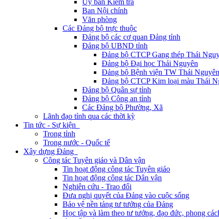
Ủy ban Kiểm tra
Ban Nội chính
Văn phòng
Các Đảng bộ trực thuộc
Đảng bộ các cơ quan Đảng tỉnh
Đảng bộ UBND tỉnh
Đảng bộ CTCP Gang thép Thái Ngu
Đảng bộ Đại học Thái Nguyên
Đảng bộ Bệnh viện TW Thái Nguyê
Đảng bộ CTCP Kim loại màu Thái N
Đảng bộ Quân sự tỉnh
Đảng bộ Công an tỉnh
Các Đảng bộ Phường, Xã
Lãnh đạo tỉnh qua các thời kỳ
Tin tức - Sự kiện
Trong tỉnh
Trong nước - Quốc tế
Xây dựng Đảng
Công tác Tuyên giáo và Dân vận
Tin hoạt động công tác Tuyên giáo
Tin hoạt động công tác Dân vận
Nghiên cứu - Trao đổi
Đưa nghị quyết của Đảng vào cuộc sống
Bảo vệ nền tảng tư tưởng của Đảng
Học tập và làm theo tư tưởng, đạo đức, phong cá