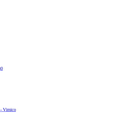
30
- Vimico