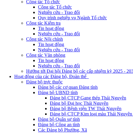
Công tác Tổ chức
Công tác Tổ chức
Nghiên cứu - Trao đổi
Quy trình nghiệp vụ Ngành Tổ chức
Công tác Kiểm tra
Tin hoạt động
Nghiên cứu - Trao đổi
Công tác Nội chính
Tin hoạt động
Nghiên cứu - Trao đổi
Công tác Văn phòng
Tin hoạt động
Nghiên cứu - Trao đổi
Hướng tới Đại hội Đảng bộ các cấp nhiệm kỳ 2025 - 20
Hoạt động của các Đảng bộ, Đoàn thể
Đảng bộ trực thuộc
Đảng bộ các cơ quan Đảng tỉnh
Đảng bộ UBND tỉnh
Đảng bộ CTCP Gang thép Thái Nguyên
Đảng bộ Đại học Thái Nguyên
Đảng bộ Bệnh viện TW Thái Nguyên
Đảng bộ CTCP Kim loại màu Thái Nguyên 
Đảng bộ Quân sự tỉnh
Đảng bộ Công an tỉnh
Các Đảng bộ Phường, Xã