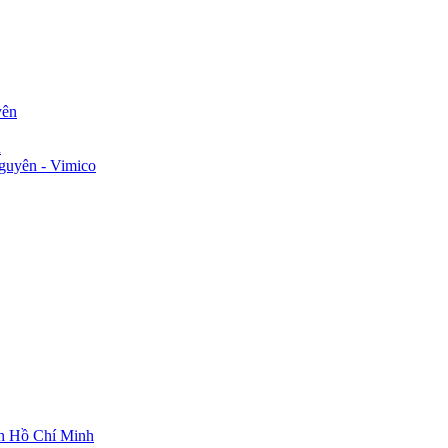
yên
n
guyên - Vimico
ch Hồ Chí Minh