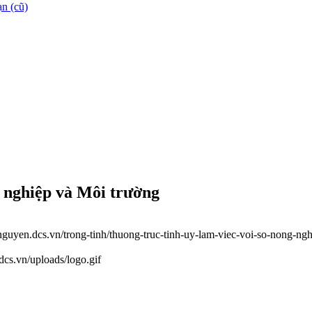
n (cũ)
 nghiệp và Môi trường
ainguyen.dcs.vn/trong-tinh/thuong-truc-tinh-uy-lam-viec-voi-so-nong-n
.dcs.vn/uploads/logo.gif