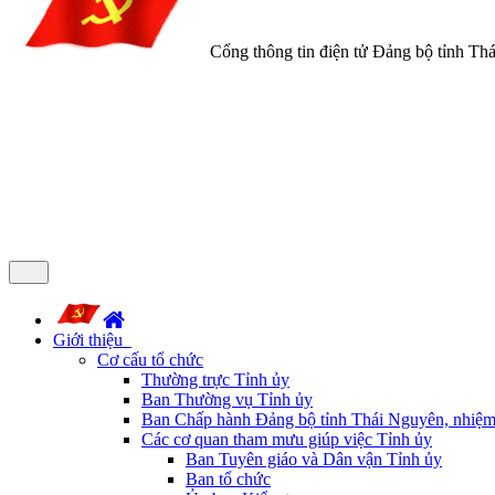
Cổng thông tin điện tử Đảng bộ tỉnh Th
Giới thiệu
Cơ cấu tổ chức
Thường trực Tỉnh ủy
Ban Thường vụ Tỉnh ủy
Ban Chấp hành Đảng bộ tỉnh Thái Nguyên, nhiệm
Các cơ quan tham mưu giúp việc Tỉnh ủy
Ban Tuyên giáo và Dân vận Tỉnh ủy
Ban tổ chức