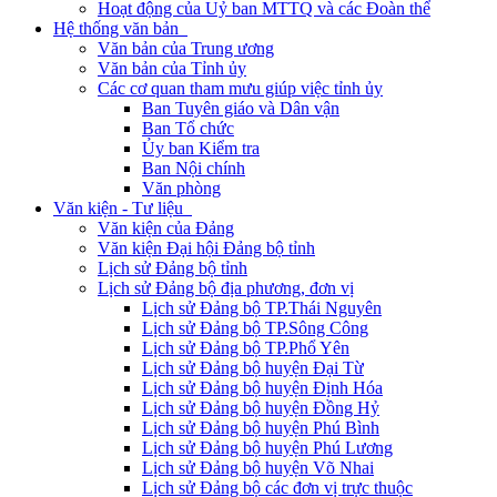
Hoạt động của Uỷ ban MTTQ và các Đoàn thể
Hệ thống văn bản
Văn bản của Trung ương
Văn bản của Tỉnh ủy
Các cơ quan tham mưu giúp việc tỉnh ủy
Ban Tuyên giáo và Dân vận
Ban Tổ chức
Ủy ban Kiểm tra
Ban Nội chính
Văn phòng
Văn kiện - Tư liệu
Văn kiện của Đảng
Văn kiện Đại hội Đảng bộ tỉnh
Lịch sử Đảng bộ tỉnh
Lịch sử Đảng bộ địa phương, đơn vị
Lịch sử Đảng bộ TP.Thái Nguyên
Lịch sử Đảng bộ TP.Sông Công
Lịch sử Đảng bộ TP.Phổ Yên
Lịch sử Đảng bộ huyện Đại Từ
Lịch sử Đảng bộ huyện Định Hóa
Lịch sử Đảng bộ huyện Đồng Hỷ
Lịch sử Đảng bộ huyện Phú Bình
Lịch sử Đảng bộ huyện Phú Lương
Lịch sử Đảng bộ huyện Võ Nhai
Lịch sử Đảng bộ các đơn vị trực thuộc