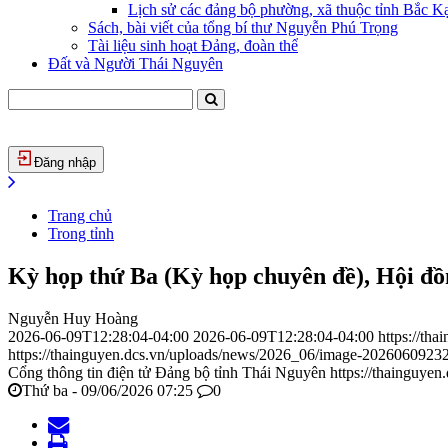
Lịch sử các đảng bộ phường, xã thuộc tỉnh Bắc Kạ
Sách, bài viết của tổng bí thư Nguyễn Phú Trọng
Tài liệu sinh hoạt Đảng, đoàn thể
Đất và Người Thái Nguyên
Đăng nhập
Trang chủ
Trong tỉnh
Kỳ họp thứ Ba (Kỳ họp chuyên đề), Hội đồ
Nguyễn Huy Hoàng
2026-06-09T12:28:04-04:00
2026-06-09T12:28:04-04:00
https://th
https://thainguyen.dcs.vn/uploads/news/2026_06/image-2026060923
Cổng thông tin điện tử Đảng bộ tỉnh Thái Nguyên
https://thainguyen
Thứ ba - 09/06/2026 07:25
0