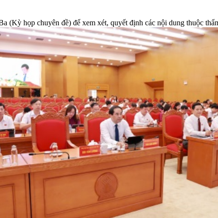
 (Kỳ họp chuyên đề) để xem xét, quyết định các nội dung thuộc thẩ