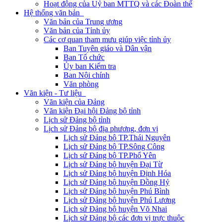
Hoạt động của Uỷ ban MTTQ và các Đoàn thể
Hệ thống văn bản
Văn bản của Trung ương
Văn bản của Tỉnh ủy
Các cơ quan tham mưu giúp việc tỉnh ủy
Ban Tuyên giáo và Dân vận
Ban Tổ chức
Ủy ban Kiểm tra
Ban Nội chính
Văn phòng
Văn kiện - Tư liệu
Văn kiện của Đảng
Văn kiện Đại hội Đảng bộ tỉnh
Lịch sử Đảng bộ tỉnh
Lịch sử Đảng bộ địa phương, đơn vị
Lịch sử Đảng bộ TP.Thái Nguyên
Lịch sử Đảng bộ TP.Sông Công
Lịch sử Đảng bộ TP.Phổ Yên
Lịch sử Đảng bộ huyện Đại Từ
Lịch sử Đảng bộ huyện Định Hóa
Lịch sử Đảng bộ huyện Đồng Hỷ
Lịch sử Đảng bộ huyện Phú Bình
Lịch sử Đảng bộ huyện Phú Lương
Lịch sử Đảng bộ huyện Võ Nhai
Lịch sử Đảng bộ các đơn vị trực thuộc