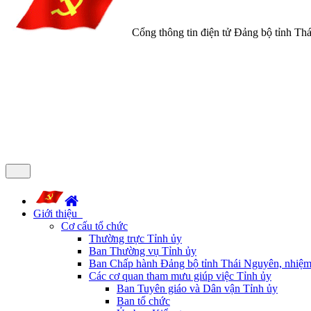
Cổng thông tin điện tử Đảng bộ tỉnh Th
Giới thiệu
Cơ cấu tổ chức
Thường trực Tỉnh ủy
Ban Thường vụ Tỉnh ủy
Ban Chấp hành Đảng bộ tỉnh Thái Nguyên, nhiệm
Các cơ quan tham mưu giúp việc Tỉnh ủy
Ban Tuyên giáo và Dân vận Tỉnh ủy
Ban tổ chức