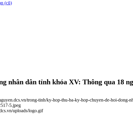
n (cũ)
ng nhân dân tỉnh khóa XV: Thông qua 18 ng
ainguyen.dcs.vn/trong-tinh/ky-hop-thu-ba-ky-hop-chuyen-de-hoi-dong-
2517-5.jpeg
.dcs.vn/uploads/logo.gif