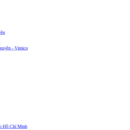
yên
n
guyên - Vimico
ch Hồ Chí Minh