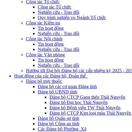
Công tác Tổ chức
Công tác Tổ chức
Nghiên cứu - Trao đổi
Quy trình nghiệp vụ Ngành Tổ chức
Công tác Kiểm tra
Tin hoạt động
Nghiên cứu - Trao đổi
Công tác Nội chính
Tin hoạt động
Nghiên cứu - Trao đổi
Công tác Văn phòng
Tin hoạt động
Nghiên cứu - Trao đổi
Hướng tới Đại hội Đảng bộ các cấp nhiệm kỳ 2025 - 20
Hoạt động của các Đảng bộ, Đoàn thể
Đảng bộ trực thuộc
Đảng bộ các cơ quan Đảng tỉnh
Đảng bộ UBND tỉnh
Đảng bộ CTCP Gang thép Thái Nguyên
Đảng bộ Đại học Thái Nguyên
Đảng bộ Bệnh viện TW Thái Nguyên
Đảng bộ CTCP Kim loại màu Thái Nguyên 
Đảng bộ Quân sự tỉnh
Đảng bộ Công an tỉnh
Các Đảng bộ Phường, Xã