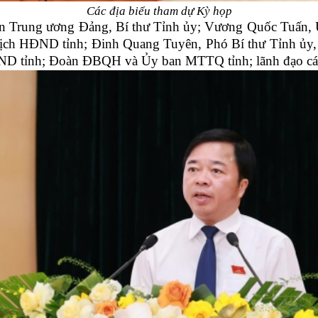
Các địa biểu tham dự Kỳ họp
n Trung ương Đảng, Bí thư Tỉnh ủy; Vương Quốc Tuấn, 
ịch HĐND tỉnh; Đinh Quang Tuyên, Phó Bí thư Tỉnh ủy,
 tỉnh; Đoàn ĐBQH và Ủy ban MTTQ tỉnh; lãnh đạo các 