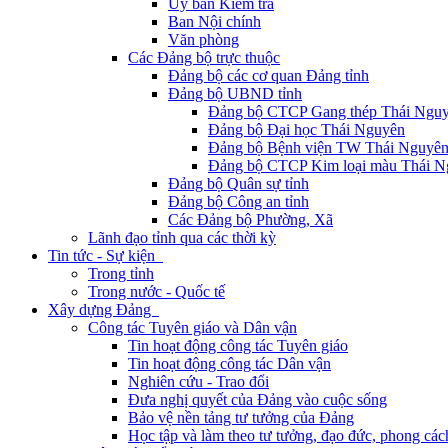
Ủy ban Kiểm tra
Ban Nội chính
Văn phòng
Các Đảng bộ trực thuộc
Đảng bộ các cơ quan Đảng tỉnh
Đảng bộ UBND tỉnh
Đảng bộ CTCP Gang thép Thái Ngu
Đảng bộ Đại học Thái Nguyên
Đảng bộ Bệnh viện TW Thái Nguyê
Đảng bộ CTCP Kim loại màu Thái N
Đảng bộ Quân sự tỉnh
Đảng bộ Công an tỉnh
Các Đảng bộ Phường, Xã
Lãnh đạo tỉnh qua các thời kỳ
Tin tức - Sự kiện
Trong tỉnh
Trong nước - Quốc tế
Xây dựng Đảng
Công tác Tuyên giáo và Dân vận
Tin hoạt động công tác Tuyên giáo
Tin hoạt động công tác Dân vận
Nghiên cứu - Trao đổi
Đưa nghị quyết của Đảng vào cuộc sống
Bảo vệ nền tảng tư tưởng của Đảng
Học tập và làm theo tư tưởng, đạo đức, phong cá