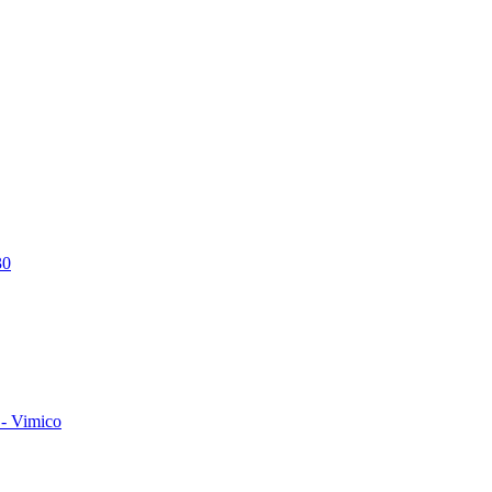
30
- Vimico