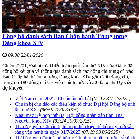
Công bố danh sách Ban Chấp hành Trung ương
Đảng khóa XIV
09:38 22/01/2026
Chiều 22/01, Đại hội đại biểu toàn quốc lần thứ XIV của Đảng đã
công bố kết quả và thông qua danh sách các đồng chí trúng cử vào
Ban Chấp hành Trung ương Đảng khóa XIV gồm 200 đồng chí,
trong đó 180 đồng chí Ủy viên chính thức và 20 đồng chí Ủy viên
dự khuyết.
Việt Nam năm 2025: 10 dấu ấn nổi bật
(05:12 31/12/2025)
Chuẩn bị chu đáo các điều kiện tổ chức Đại hội Đảng bộ tỉnh
lần thứ XXI
(06:55 22/08/2025)
Khai mạc Kỳ họp thứ Ba, Hội đồng nhân dân tỉnh Thái
Nguyên khóa XIV
(03:24 30/07/2025)
Thái Nguyên: Chuẩn bị tốt mọi điều kiện để bộ máy mới sẵn
sàng vận hành từ ngày 01/7/2025
(07:19 09/06/2025)
Thái Nguyên được Thủ tướng Chính phủ biểu dương về đích