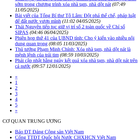
sớm trong chương trình xóa nhà tạm, nhà dột nát
(07:49
11/05/2025)
Bài viết của Tổng Bí thư Tô Lâm: Đột phá thể chế, pháp luật
để đất nước vươn mình
(11:02 04/05/2025)
Thái Nguyên tiếp tục giữ vị trí số 2 toàn quốc về Chỉ số
SIPAS
(04:46 06/04/2025)
Phiên họp thứ 41 của UBND tỉnh: Cho ý kiến vào nhiều nội
dung quan trọng
(08:05 11/03/2025)
Thủ tướng Phạm Minh Chính: Xóa nhà tạm, nhà dột nát là
mệnh lệnh của trái tim
(08:59 10/03/2025)
Phải cập nhật hằng ngày kết quả xóa nhà tạm, nhà dột nát trên
cả nước
(09:57 12/01/2025)
«
1
2
3
4
5
»
CƠ QUAN TRUNG ƯƠNG
Báo ĐT Đảng Cộng sản Việt Nam
Cổng TTĐT Quốc hội Nước CHXHCN Việt Nam