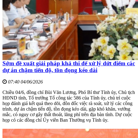
Sớm đề xuất giải pháp khả thi để xử lý dứt điểm các
dự án chậm tiến độ, tồn đọng kéo dài
07:40 04/06/2026
Chiều 04/6, đồng chí Bùi Văn Lương, Phó Bí thư Tỉnh ủy, Chủ tịch
HĐND tỉnh, Tổ trưởng Tổ công tác 586 của Tỉnh ủy, chủ trì cuộc
họp đánh giá kết quả theo dõi, đôn đốc việc rà soát, xử lý các công
trình, dự án chậm tiến độ, tồn đọng kéo dài, gặp khó khăn, vướng
mắc, có nguy cơ gây thất thoát, lãng phí trên địa bàn tỉnh. Dự cuộc
họp có các đồng chí Ủy viên Ban Thường vụ Tỉnh ủy.