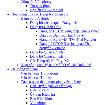
Công tác Văn phòng
Tin hoạt động
Nghiên cứu - Trao đổi
Hoạt động của các Đảng bộ, Đoàn thể
Đảng bộ trực thuộc
Đảng bộ các cơ quan Đảng tỉnh
Đảng bộ UBND tỉnh
Đảng bộ CTCP Gang thép Thái Nguyên
Đảng bộ Đại học Thái Nguyên
Đảng bộ Bệnh viện TW Thái Nguyên
Đảng bộ CTCP Kim loại màu Thái
Nguyên - Vimico
Đảng bộ Quân sự tỉnh
Đảng bộ Công an tỉnh
Các Đảng bộ Phường, Xã
Hoạt động của Uỷ ban MTTQ và các Đoàn thể
Hệ thống văn bản
Văn bản của Trung ương
Văn bản của Tỉnh ủy
Các cơ quan tham mưu giúp việc tỉnh ủy
Ban Tuyên giáo và Dân vận
Ban Tổ chức
Ủy ban Kiểm tra
Ban Nội chính
Văn phòng