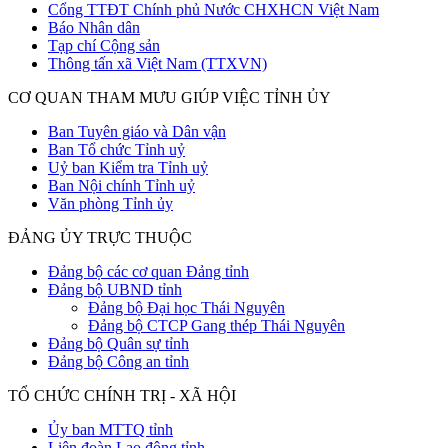
Cổng TTĐT Chính phủ Nước CHXHCN Việt Nam
Báo Nhân dân
Tạp chí Cộng sản
Thông tấn xã Việt Nam (TTXVN)
CƠ QUAN THAM MƯU GIÚP VIỆC TỈNH ỦY
Ban Tuyên giáo và Dân vận
Ban Tổ chức Tỉnh uỷ
Uỷ ban Kiểm tra Tỉnh uỷ
Ban Nội chính Tỉnh uỷ
Văn phòng Tỉnh ủy
ĐẢNG ỦY TRỰC THUỘC
Đảng bộ các cơ quan Đảng tỉnh
Đảng bộ UBND tỉnh
Đảng bộ Đại học Thái Nguyên
Đảng bộ CTCP Gang thép Thái Nguyên
Đảng bộ Quân sự tỉnh
Đảng bộ Công an tỉnh
TỔ CHỨC CHÍNH TRỊ - XÃ HỘI
Ủy ban MTTQ tỉnh
Liên đoàn Lao động tỉnh