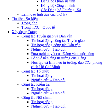
Đảng bộ Quân sự tỉnh
Đảng bộ Công an tỉnh
Các Đảng bộ Phường, Xã
Lãnh đạo tỉnh qua các thời kỳ
Tin tức - Sự kiện
Trong tỉnh
Trong nước - Quốc tế
Xây dựng Đảng
Công tác Tuyên giáo và Dân vận
Tin hoạt động công tác Tuyên giáo
Tin hoạt động công tác Dân vận
Nghiên cứu - Trao đổi
Đưa nghị quyết của Đảng vào cuộc sống
Bảo vệ nền tảng tư tưởng của Đảng
Học tập và làm theo tư tưởng, đạo đức, phong
cách Hồ Chí Minh
Công tác Tổ chức
Tin hoạt động
Nghiên cứu - Trao đổi
Công tác Kiểm tra
Tin hoạt động
Nghiên cứu - Trao đổi
Công tác Nội chính
Tin hoạt động
Nghiên cứu - Trao đổi