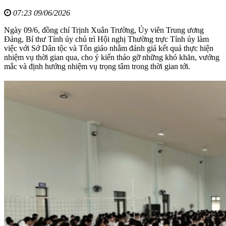
07:23 09/06/2026
Ngày 09/6, đồng chí Trịnh Xuân Trường, Ủy viên Trung ương
Đảng, Bí thư Tỉnh ủy chủ trì Hội nghị Thường trực Tỉnh ủy làm
việc với Sở Dân tộc và Tôn giáo nhằm đánh giá kết quả thực hiện
nhiệm vụ thời gian qua, cho ý kiến tháo gỡ những khó khăn, vướng
mắc và định hướng nhiệm vụ trọng tâm trong thời gian tới.