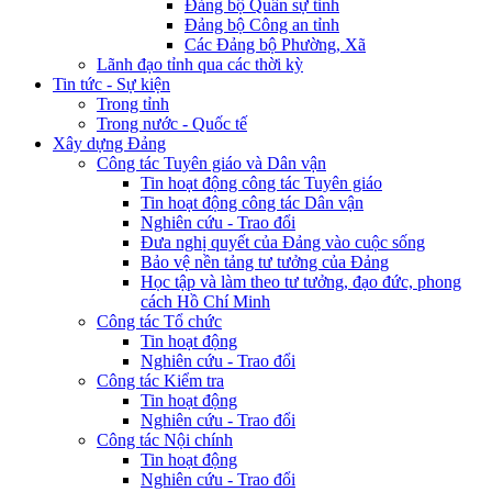
Đảng bộ Quân sự tỉnh
Đảng bộ Công an tỉnh
Các Đảng bộ Phường, Xã
Lãnh đạo tỉnh qua các thời kỳ
Tin tức - Sự kiện
Trong tỉnh
Trong nước - Quốc tế
Xây dựng Đảng
Công tác Tuyên giáo và Dân vận
Tin hoạt động công tác Tuyên giáo
Tin hoạt động công tác Dân vận
Nghiên cứu - Trao đổi
Đưa nghị quyết của Đảng vào cuộc sống
Bảo vệ nền tảng tư tưởng của Đảng
Học tập và làm theo tư tưởng, đạo đức, phong
cách Hồ Chí Minh
Công tác Tổ chức
Tin hoạt động
Nghiên cứu - Trao đổi
Công tác Kiểm tra
Tin hoạt động
Nghiên cứu - Trao đổi
Công tác Nội chính
Tin hoạt động
Nghiên cứu - Trao đổi