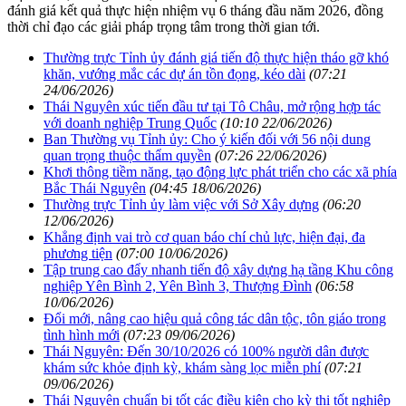
đánh giá kết quả thực hiện nhiệm vụ 6 tháng đầu năm 2026, đồng
thời chỉ đạo các giải pháp trọng tâm trong thời gian tới.
Thường trực Tỉnh ủy đánh giá tiến độ thực hiện tháo gỡ khó
khăn, vướng mắc các dự án tồn đọng, kéo dài
(07:21
24/06/2026)
Thái Nguyên xúc tiến đầu tư tại Tô Châu, mở rộng hợp tác
với doanh nghiệp Trung Quốc
(10:10 22/06/2026)
Ban Thường vụ Tỉnh ủy: Cho ý kiến đối với 56 nội dung
quan trọng thuộc thẩm quyền
(07:26 22/06/2026)
Khơi thông tiềm năng, tạo động lực phát triển cho các xã phía
Bắc Thái Nguyên
(04:45 18/06/2026)
Thường trực Tỉnh ủy làm việc với Sở Xây dựng
(06:20
12/06/2026)
Khẳng định vai trò cơ quan báo chí chủ lực, hiện đại, đa
phương tiện
(07:00 10/06/2026)
Tập trung cao đẩy nhanh tiến độ xây dựng hạ tầng Khu công
nghiệp Yên Bình 2, Yên Bình 3, Thượng Đình
(06:58
10/06/2026)
Đổi mới, nâng cao hiệu quả công tác dân tộc, tôn giáo trong
tình hình mới
(07:23 09/06/2026)
Thái Nguyên: Đến 30/10/2026 có 100% người dân được
khám sức khỏe định kỳ, khám sàng lọc miễn phí
(07:21
09/06/2026)
Thái Nguyên chuẩn bị tốt các điều kiện cho kỳ thi tốt nghiệp