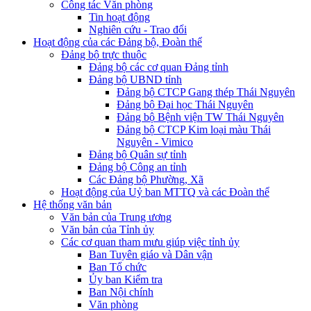
Công tác Văn phòng
Tin hoạt động
Nghiên cứu - Trao đổi
Hoạt động của các Đảng bộ, Đoàn thể
Đảng bộ trực thuộc
Đảng bộ các cơ quan Đảng tỉnh
Đảng bộ UBND tỉnh
Đảng bộ CTCP Gang thép Thái Nguyên
Đảng bộ Đại học Thái Nguyên
Đảng bộ Bệnh viện TW Thái Nguyên
Đảng bộ CTCP Kim loại màu Thái
Nguyên - Vimico
Đảng bộ Quân sự tỉnh
Đảng bộ Công an tỉnh
Các Đảng bộ Phường, Xã
Hoạt động của Uỷ ban MTTQ và các Đoàn thể
Hệ thống văn bản
Văn bản của Trung ương
Văn bản của Tỉnh ủy
Các cơ quan tham mưu giúp việc tỉnh ủy
Ban Tuyên giáo và Dân vận
Ban Tổ chức
Ủy ban Kiểm tra
Ban Nội chính
Văn phòng