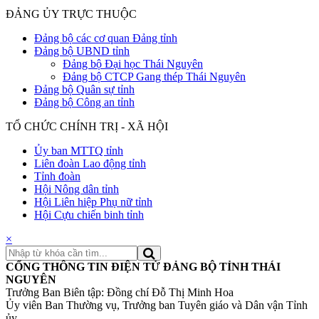
ĐẢNG ỦY TRỰC THUỘC
Đảng bộ các cơ quan Đảng tỉnh
Đảng bộ UBND tỉnh
Đảng bộ Đại học Thái Nguyên
Đảng bộ CTCP Gang thép Thái Nguyên
Đảng bộ Quân sự tỉnh
Đảng bộ Công an tỉnh
TỔ CHỨC CHÍNH TRỊ - XÃ HỘI
Ủy ban MTTQ tỉnh
Liên đoàn Lao động tỉnh
Tỉnh đoàn
Hội Nông dân tỉnh
Hội Liên hiệp Phụ nữ tỉnh
Hội Cựu chiến binh tỉnh
×
CỔNG THÔNG TIN ĐIỆN TỬ ĐẢNG BỘ TỈNH THÁI
NGUYÊN
Trưởng Ban Biên tập: Đồng chí Đỗ Thị Minh Hoa
Ủy viên Ban Thường vụ, Trưởng ban Tuyên giáo và Dân vận Tỉnh
ủy