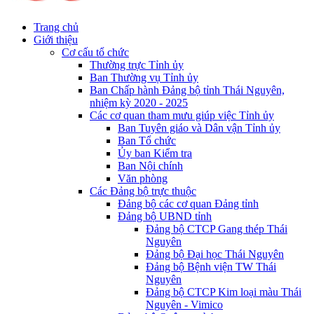
Trang chủ
Giới thiệu
Cơ cấu tổ chức
Thường trực Tỉnh ủy
Ban Thường vụ Tỉnh ủy
Ban Chấp hành Đảng bộ tỉnh Thái Nguyên,
nhiệm kỳ 2020 - 2025
Các cơ quan tham mưu giúp việc Tỉnh ủy
Ban Tuyên giáo và Dân vận Tỉnh ủy
Ban Tổ chức
Ủy ban Kiểm tra
Ban Nội chính
Văn phòng
Các Đảng bộ trực thuộc
Đảng bộ các cơ quan Đảng tỉnh
Đảng bộ UBND tỉnh
Đảng bộ CTCP Gang thép Thái
Nguyên
Đảng bộ Đại học Thái Nguyên
Đảng bộ Bệnh viện TW Thái
Nguyên
Đảng bộ CTCP Kim loại màu Thái
Nguyên - Vimico