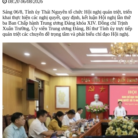
08:20 06/08/2026
Sáng 06/8, Tỉnh ủy Thái Nguyên tổ chức Hội nghị quán triệt, triển
khai thực hiện các nghị quyết, quy định, kết luận Hội nghị lần thứ
ba Ban Chấp hành Trung ương Đảng khóa XIV. Đồng chí Trịnh
Xuân Trường, Ủy viên Trung ương Đảng, Bí thư Tỉnh ủy trực tiếp
quán triệt các chuyên đề trọng tâm và phát biểu chỉ đạo Hội nghị.