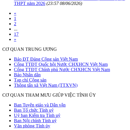
THPT năm 2026
(23:57 08/06/2026)
«
1
2
...
17
»
CƠ QUAN TRUNG ƯƠNG
Báo ĐT Đảng Cộng sản Việt Nam
Cổng TTĐT Quốc hội Nước CHXHCN Việt Nam
Cổng TTĐT Chính phủ Nước CHXHCN Việt Nam
Báo Nhân dân
Tạp chí Cộng sản
Thông tấn xã Việt Nam (TTXVN)
CƠ QUAN THAM MƯU GIÚP VIỆC TỈNH ỦY
Ban Tuyên giáo và Dân vận
Ban Tổ chức Tỉnh uỷ
Uỷ ban Kiểm tra Tỉnh uỷ
Ban Nội chính Tỉnh uỷ
Văn phòng Tỉnh ủy