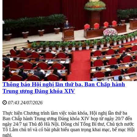
Thông báo Hội nghị lần thứ ba, Ban Chấp hành
Trung ương Đảng khóa XIV
07:43 24/07/2026
Thực hiện Chương trình làm việc toàn khóa, Hội nghị lần thứ ba
Ban Chấp hành Trung ương Đảng khóa XIV họp từ ngày 20/7 đến
ngày 24/7 tại Thủ đô Hà Nội. Đồng chí Tổng Bí thư, Chủ tịch nước
Tô Lâm chủ trì và có bài phát biểu quan trọng khai mạc, bế mạc Hội
nghị.