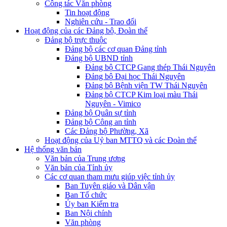
Công tác Văn phòng
Tin hoạt động
Nghiên cứu - Trao đổi
Hoạt động của các Đảng bộ, Đoàn thể
Đảng bộ trực thuộc
Đảng bộ các cơ quan Đảng tỉnh
Đảng bộ UBND tỉnh
Đảng bộ CTCP Gang thép Thái Nguyên
Đảng bộ Đại học Thái Nguyên
Đảng bộ Bệnh viện TW Thái Nguyên
Đảng bộ CTCP Kim loại màu Thái
Nguyên - Vimico
Đảng bộ Quân sự tỉnh
Đảng bộ Công an tỉnh
Các Đảng bộ Phường, Xã
Hoạt động của Uỷ ban MTTQ và các Đoàn thể
Hệ thống văn bản
Văn bản của Trung ương
Văn bản của Tỉnh ủy
Các cơ quan tham mưu giúp việc tỉnh ủy
Ban Tuyên giáo và Dân vận
Ban Tổ chức
Ủy ban Kiểm tra
Ban Nội chính
Văn phòng