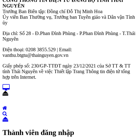
CỔNG THÔNG TIN ĐIỆN TỬ ĐẢNG BỘ TỈNH THÁI
NGUYÊN
Trưởng Ban Biên tập: Đồng chí Đỗ Thị Minh Hoa
Ủy viên Ban Thường vụ, Trưởng ban Tuyên giáo và Dân vận Tỉnh
ủy
Địa chỉ: Số 28 - Đ.Phan Đình Phùng - P.Phan Đình Phùng - T.Thái
Nguyên
Điện thoại: 0208 3855.529 | Email:
vanthu.btgtu@thainguyen.gov.vn
Giấy phép số: 230/GP-TTĐT ngày 23/12/2021 của Sở TT & TT
tỉnh Thái Nguyên về việc Thiết lập Trang Thông tin điện tử tổng
hợp trên Internet.
Thành viên đăng nhập