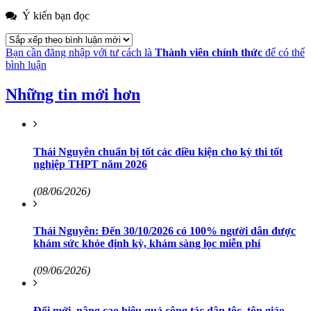
Ý kiến bạn đọc
Bạn cần đăng nhập với tư cách là
Thành viên chính thức
để có thể
bình luận
Những tin mới hơn
Thái Nguyên chuẩn bị tốt các điều kiện cho kỳ thi tốt
nghiệp THPT năm 2026
(08/06/2026)
Thái Nguyên: Đến 30/10/2026 có 100% người dân được
khám sức khỏe định kỳ, khám sàng lọc miễn phí
(09/06/2026)
Đổi mới, nâng cao hiệu quả công tác dân tộc, tôn giáo