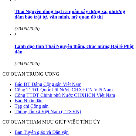
Thái Nguyên đồng loạt ra quân xây dựng xã, phường
đảm bảo trật tự, văn minh, mỹ quan đô thị
(30/05/2026)
Lãnh đạo tỉnh Thái Nguyên thăm, chúc mừng Đại lễ Phật
đản
(29/05/2026)
CƠ QUAN TRUNG ƯƠNG
Báo ĐT Đảng Cộng sản Việt Nam
Cổng TTĐT Quốc hội Nước CHXHCN Việt Nam
Cổng TTĐT Chính phủ Nước CHXHCN Việt Nam
Báo Nhân dân
Tạp chí Cộng sản
Thông tấn xã Việt Nam (TTXVN)
CƠ QUAN THAM MƯU GIÚP VIỆC TỈNH ỦY
Ban Tuyên giáo và Dân vận