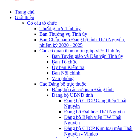
Trang chủ
Giới thiệu
Cơ cấu tổ chức
Thường trực Tỉnh ủy
Ban Thường vụ Tỉnh ủy
Ban Chấp hành Đảng bộ tỉnh Thái Nguyên,
nhiệm kỳ 2020 - 2025
Các cơ quan tham mưu giúp việc Tỉnh ủy
Ban Tuyên giáo và Dân vận Tỉnh ủy
Ban Tổ chức
Ủy ban Kiểm tra
Ban Nội chính
Văn phòng
Các Đảng bộ trực thuộc
Đảng bộ các cơ quan Đảng tỉnh
Đảng bộ UBND tỉnh
Đảng bộ CTCP Gang thép Thái
Nguyên
Đảng bộ Đại học Thái Nguyên
Đảng bộ Bệnh viện TW Thái
Nguyên
Đảng bộ CTCP Kim loại màu Thái
Nguyên - Vimico