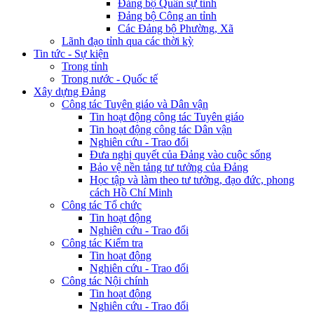
Đảng bộ Quân sự tỉnh
Đảng bộ Công an tỉnh
Các Đảng bộ Phường, Xã
Lãnh đạo tỉnh qua các thời kỳ
Tin tức - Sự kiện
Trong tỉnh
Trong nước - Quốc tế
Xây dựng Đảng
Công tác Tuyên giáo và Dân vận
Tin hoạt động công tác Tuyên giáo
Tin hoạt động công tác Dân vận
Nghiên cứu - Trao đổi
Đưa nghị quyết của Đảng vào cuộc sống
Bảo vệ nền tảng tư tưởng của Đảng
Học tập và làm theo tư tưởng, đạo đức, phong
cách Hồ Chí Minh
Công tác Tổ chức
Tin hoạt động
Nghiên cứu - Trao đổi
Công tác Kiểm tra
Tin hoạt động
Nghiên cứu - Trao đổi
Công tác Nội chính
Tin hoạt động
Nghiên cứu - Trao đổi