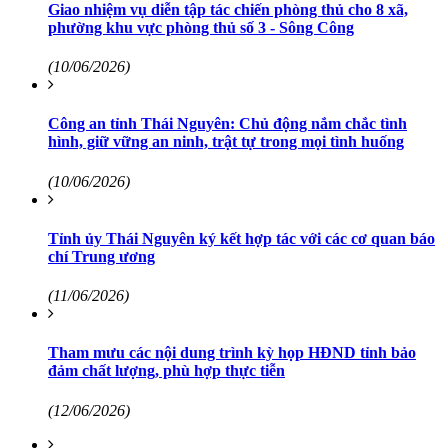
Giao nhiệm vụ diễn tập tác chiến phòng thủ cho 8 xã,
phường khu vực phòng thủ số 3 - Sông Công
(10/06/2026)
Công an tỉnh Thái Nguyên: Chủ động nắm chắc tình
hình, giữ vững an ninh, trật tự trong mọi tình huống
(10/06/2026)
Tỉnh ủy Thái Nguyên ký kết hợp tác với các cơ quan báo
chí Trung ương
(11/06/2026)
Tham mưu các nội dung trình kỳ họp HĐND tỉnh bảo
đảm chất lượng, phù hợp thực tiễn
(12/06/2026)