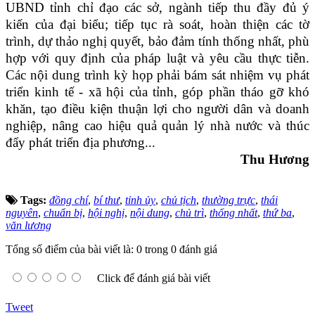
UBND tỉnh chỉ đạo các sở, ngành tiếp thu đầy đủ ý
kiến của đại biểu; tiếp tục rà soát, hoàn thiện các tờ
trình, dự thảo nghị quyết, bảo đảm tính thống nhất, phù
hợp với quy định của pháp luật và yêu cầu thực tiễn.
Các nội dung trình kỳ họp phải bám sát nhiệm vụ phát
triển kinh tế - xã hội của tỉnh, góp phần tháo gỡ khó
khăn, tạo điều kiện thuận lợi cho người dân và doanh
nghiệp, nâng cao hiệu quả quản lý nhà nước và thúc
đẩy phát triển địa phương...
Thu Hương
Tags:
đồng chí
,
bí thư
,
tỉnh ủy
,
chủ tịch
,
thường trực
,
thái
nguyên
,
chuẩn bị
,
hội nghị
,
nội dung
,
chủ trì
,
thống nhất
,
thứ ba
,
văn lương
Tổng số điểm của bài viết là: 0 trong 0 đánh giá
Click để đánh giá bài viết
Tweet