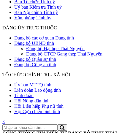
Ban Tổ chức Tỉnh uỷ
Uỷ ban Kiểm tra Tỉnh uỷ
Ban Nội chính Tỉnh uỷ
Văn phòng Tỉnh ủy
ĐẢNG ỦY TRỰC THUỘC
Đảng bộ các cơ quan Đảng tỉnh
Đảng bộ UBND tỉnh
Đảng bộ Đại học Thái Nguyên
Đảng bộ CTCP Gang thép Thái Nguyên
Đảng bộ Quân sự tỉnh
Đảng bộ Công an tỉnh
TỔ CHỨC CHÍNH TRỊ - XÃ HỘI
Ủy ban MTTQ tỉnh
Liên đoàn Lao động tỉnh
Tỉnh đoàn
Hội Nông dân tỉnh
Hội Liên hiệp Phụ nữ tỉnh
Hội Cựu chiến binh tỉnh
×