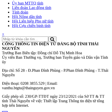
Ủy ban MTTQ tỉnh
Liên đoàn Lao động tỉnh
Tỉnh đoàn
Hội Nông dân tỉnh
Hội Liên hiệp Phụ nữ tỉnh
Hội Cựu chiến binh tỉnh
×
CỔNG THÔNG TIN ĐIỆN TỬ ĐẢNG BỘ TỈNH THÁI
NGUYÊN
Trưởng Ban Biên tập: Đồng chí Đỗ Thị Minh Hoa
Ủy viên Ban Thường vụ, Trưởng ban Tuyên giáo và Dân vận Tỉnh
ủy
Địa chỉ: Số 28 - Đ.Phan Đình Phùng - P.Phan Đình Phùng - T.Thái
Nguyên
Điện thoại: 0208 3855.529 | Email:
vanthu.btgtu@thainguyen.gov.vn
Giấy phép số: 230/GP-TTĐT ngày 23/12/2021 của Sở TT & TT
tỉnh Thái Nguyên về việc Thiết lập Trang Thông tin điện tử tổng
hợp trên Internet.