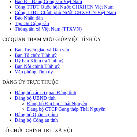
Báo ĐT Đảng Cộng sản Việt Nam
Cổng TTĐT Quốc hội Nước CHXHCN Việt Nam
Cổng TTĐT Chính phủ Nước CHXHCN Việt Nam
Báo Nhân dân
Tạp chí Cộng sản
Thông tấn xã Việt Nam (TTXVN)
CƠ QUAN THAM MƯU GIÚP VIỆC TỈNH ỦY
Ban Tuyên giáo và Dân vận
Ban Tổ chức Tỉnh uỷ
Uỷ ban Kiểm tra Tỉnh uỷ
Ban Nội chính Tỉnh uỷ
Văn phòng Tỉnh ủy
ĐẢNG ỦY TRỰC THUỘC
Đảng bộ các cơ quan Đảng tỉnh
Đảng bộ UBND tỉnh
Đảng bộ Đại học Thái Nguyên
Đảng bộ CTCP Gang thép Thái Nguyên
Đảng bộ Quân sự tỉnh
Đảng bộ Công an tỉnh
TỔ CHỨC CHÍNH TRỊ - XÃ HỘI