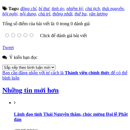
Tags:
đồng chí
,
bí thư
,
tỉnh ủy
,
nhiệm kỳ
,
chủ tịch
,
thái nguyên
,
hội nghị
,
nội dung
,
chủ trì
,
thống nhất
,
thứ ba
,
văn lương
Tổng số điểm của bài viết là: 0 trong 0 đánh giá
Click để đánh giá bài viết
Tweet
Ý kiến bạn đọc
Bạn cần đăng nhập với tư cách là
Thành viên chính thức
để có thể
bình luận
Những tin mới hơn
Lãnh đạo tỉnh Thái Nguyên thăm, chúc mừng Đại lễ Phật
đản