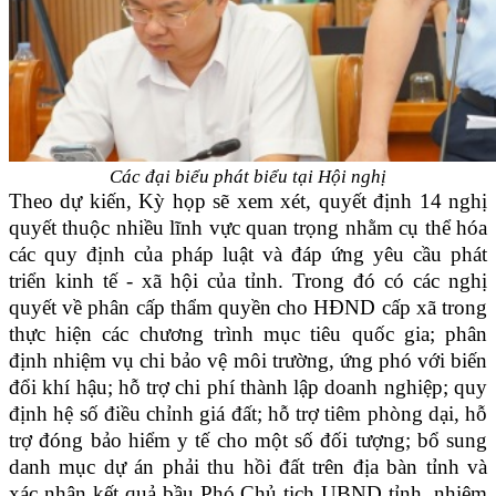
Các đại biểu phát biểu tại Hội nghị
Theo dự kiến, Kỳ họp sẽ xem xét, quyết định 14 nghị
quyết thuộc nhiều lĩnh vực quan trọng nhằm cụ thể hóa
các quy định của pháp luật và đáp ứng yêu cầu phát
triển kinh tế - xã hội của tỉnh. Trong đó có các nghị
quyết về phân cấp thẩm quyền cho HĐND cấp xã trong
thực hiện các chương trình mục tiêu quốc gia; phân
định nhiệm vụ chi bảo vệ môi trường, ứng phó với biến
đổi khí hậu; hỗ trợ chi phí thành lập doanh nghiệp; quy
định hệ số điều chỉnh giá đất; hỗ trợ tiêm phòng dại, hỗ
trợ đóng bảo hiểm y tế cho một số đối tượng; bổ sung
danh mục dự án phải thu hồi đất trên địa bàn tỉnh và
xác nhận kết quả bầu Phó Chủ tịch UBND tỉnh, nhiệm