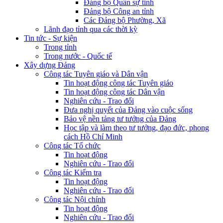
Đảng bộ Quân sự tỉnh
Đảng bộ Công an tỉnh
Các Đảng bộ Phường, Xã
Lãnh đạo tỉnh qua các thời kỳ
Tin tức - Sự kiện
Trong tỉnh
Trong nước - Quốc tế
Xây dựng Đảng
Công tác Tuyên giáo và Dân vận
Tin hoạt động công tác Tuyên giáo
Tin hoạt động công tác Dân vận
Nghiên cứu - Trao đổi
Đưa nghị quyết của Đảng vào cuộc sống
Bảo vệ nền tảng tư tưởng của Đảng
Học tập và làm theo tư tưởng, đạo đức, phong
cách Hồ Chí Minh
Công tác Tổ chức
Tin hoạt động
Nghiên cứu - Trao đổi
Công tác Kiểm tra
Tin hoạt động
Nghiên cứu - Trao đổi
Công tác Nội chính
Tin hoạt động
Nghiên cứu - Trao đổi