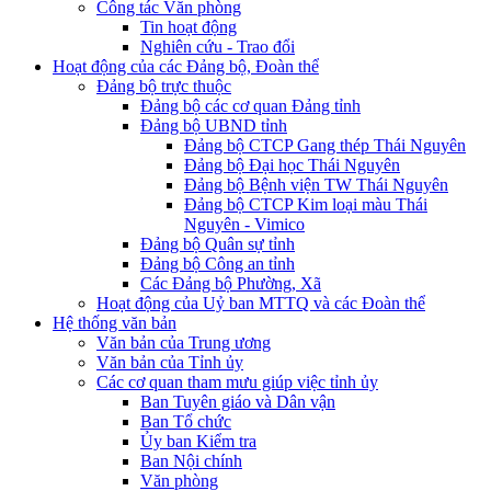
Công tác Văn phòng
Tin hoạt động
Nghiên cứu - Trao đổi
Hoạt động của các Đảng bộ, Đoàn thể
Đảng bộ trực thuộc
Đảng bộ các cơ quan Đảng tỉnh
Đảng bộ UBND tỉnh
Đảng bộ CTCP Gang thép Thái Nguyên
Đảng bộ Đại học Thái Nguyên
Đảng bộ Bệnh viện TW Thái Nguyên
Đảng bộ CTCP Kim loại màu Thái
Nguyên - Vimico
Đảng bộ Quân sự tỉnh
Đảng bộ Công an tỉnh
Các Đảng bộ Phường, Xã
Hoạt động của Uỷ ban MTTQ và các Đoàn thể
Hệ thống văn bản
Văn bản của Trung ương
Văn bản của Tỉnh ủy
Các cơ quan tham mưu giúp việc tỉnh ủy
Ban Tuyên giáo và Dân vận
Ban Tổ chức
Ủy ban Kiểm tra
Ban Nội chính
Văn phòng