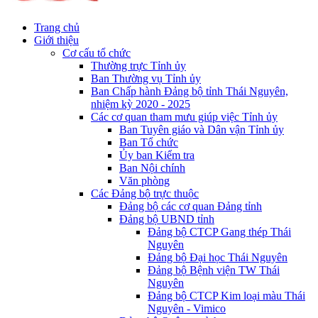
Trang chủ
Giới thiệu
Cơ cấu tổ chức
Thường trực Tỉnh ủy
Ban Thường vụ Tỉnh ủy
Ban Chấp hành Đảng bộ tỉnh Thái Nguyên,
nhiệm kỳ 2020 - 2025
Các cơ quan tham mưu giúp việc Tỉnh ủy
Ban Tuyên giáo và Dân vận Tỉnh ủy
Ban Tổ chức
Ủy ban Kiểm tra
Ban Nội chính
Văn phòng
Các Đảng bộ trực thuộc
Đảng bộ các cơ quan Đảng tỉnh
Đảng bộ UBND tỉnh
Đảng bộ CTCP Gang thép Thái
Nguyên
Đảng bộ Đại học Thái Nguyên
Đảng bộ Bệnh viện TW Thái
Nguyên
Đảng bộ CTCP Kim loại màu Thái
Nguyên - Vimico