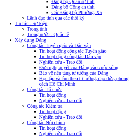
Đảng bộ Quân sự tỉnh
Đảng bộ Công an tỉnh
Các Đảng bộ Phường, Xã
Lãnh đạo tỉnh qua các thời kỳ
Tin tức - Sự kiện
Trong tỉnh
Trong nước - Quốc tế
Xây dựng Đảng
Công tác Tuyên giáo và Dân vận
Tin hoạt động công tác Tuyên giáo
Tin hoạt động công tác Dân vận
Nghiên cứu - Trao đổi
Đưa nghị quyết của Đảng vào cuộc sống
Bảo vệ nền tảng tư tưởng của Đảng
Học tập và làm theo tư tưởng, đạo đức, phong
cách Hồ Chí Minh
Công tác Tổ chức
Tin hoạt động
Nghiên cứu - Trao đổi
Công tác Kiểm tra
Tin hoạt động
Nghiên cứu - Trao đổi
Công tác Nội chính
Tin hoạt động
Nghiên cứu - Trao đổi