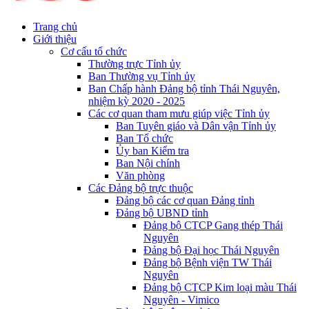
Trang chủ
Giới thiệu
Cơ cấu tổ chức
Thường trực Tỉnh ủy
Ban Thường vụ Tỉnh ủy
Ban Chấp hành Đảng bộ tỉnh Thái Nguyên,
nhiệm kỳ 2020 - 2025
Các cơ quan tham mưu giúp việc Tỉnh ủy
Ban Tuyên giáo và Dân vận Tỉnh ủy
Ban Tổ chức
Ủy ban Kiểm tra
Ban Nội chính
Văn phòng
Các Đảng bộ trực thuộc
Đảng bộ các cơ quan Đảng tỉnh
Đảng bộ UBND tỉnh
Đảng bộ CTCP Gang thép Thái
Nguyên
Đảng bộ Đại học Thái Nguyên
Đảng bộ Bệnh viện TW Thái
Nguyên
Đảng bộ CTCP Kim loại màu Thái
Nguyên - Vimico