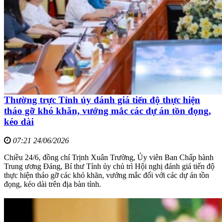
Thường trực Tỉnh ủy đánh giá tiến độ thực hiện
tháo gỡ khó khăn, vướng mắc các dự án tồn đọng,
kéo dài
07:21 24/06/2026
Chiều 24/6, đồng chí Trịnh Xuân Trường, Ủy viên Ban Chấp hành
Trung ương Đảng, Bí thư Tỉnh ủy chủ trì Hội nghị đánh giá tiến độ
thực hiện tháo gỡ các khó khăn, vướng mắc đối với các dự án tồn
đọng, kéo dài trên địa bàn tỉnh.