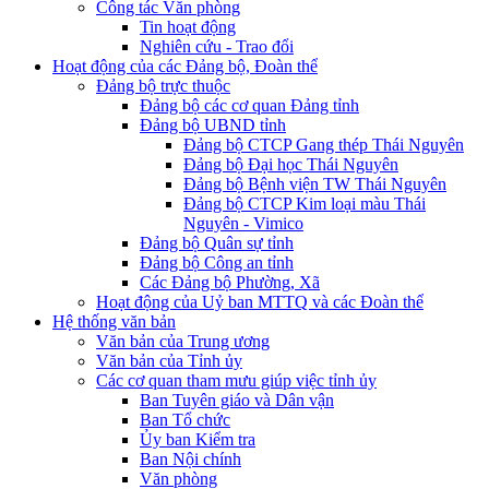
Công tác Văn phòng
Tin hoạt động
Nghiên cứu - Trao đổi
Hoạt động của các Đảng bộ, Đoàn thể
Đảng bộ trực thuộc
Đảng bộ các cơ quan Đảng tỉnh
Đảng bộ UBND tỉnh
Đảng bộ CTCP Gang thép Thái Nguyên
Đảng bộ Đại học Thái Nguyên
Đảng bộ Bệnh viện TW Thái Nguyên
Đảng bộ CTCP Kim loại màu Thái
Nguyên - Vimico
Đảng bộ Quân sự tỉnh
Đảng bộ Công an tỉnh
Các Đảng bộ Phường, Xã
Hoạt động của Uỷ ban MTTQ và các Đoàn thể
Hệ thống văn bản
Văn bản của Trung ương
Văn bản của Tỉnh ủy
Các cơ quan tham mưu giúp việc tỉnh ủy
Ban Tuyên giáo và Dân vận
Ban Tổ chức
Ủy ban Kiểm tra
Ban Nội chính
Văn phòng