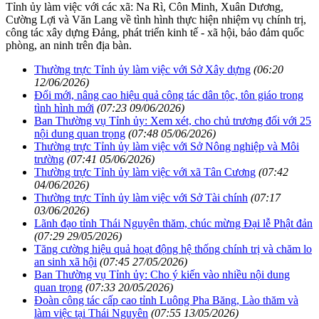
Tỉnh ủy làm việc với các xã: Na Rì, Côn Minh, Xuân Dương,
Cường Lợi và Văn Lang về tình hình thực hiện nhiệm vụ chính trị,
công tác xây dựng Đảng, phát triển kinh tế - xã hội, bảo đảm quốc
phòng, an ninh trên địa bàn.
Thường trực Tỉnh ủy làm việc với Sở Xây dựng
(06:20
12/06/2026)
Đổi mới, nâng cao hiệu quả công tác dân tộc, tôn giáo trong
tình hình mới
(07:23 09/06/2026)
Ban Thường vụ Tỉnh ủy: Xem xét, cho chủ trương đối với 25
nội dung quan trọng
(07:48 05/06/2026)
Thường trực Tỉnh ủy làm việc với Sở Nông nghiệp và Môi
trường
(07:41 05/06/2026)
Thường trực Tỉnh ủy làm việc với xã Tân Cương
(07:42
04/06/2026)
Thường trực Tỉnh ủy làm việc với Sở Tài chính
(07:17
03/06/2026)
Lãnh đạo tỉnh Thái Nguyên thăm, chúc mừng Đại lễ Phật đản
(07:29 29/05/2026)
Tăng cường hiệu quả hoạt động hệ thống chính trị và chăm lo
an sinh xã hội
(07:45 27/05/2026)
Ban Thường vụ Tỉnh ủy: Cho ý kiến vào nhiều nội dung
quan trọng
(07:33 20/05/2026)
Đoàn công tác cấp cao tỉnh Luông Pha Băng, Lào thăm và
làm việc tại Thái Nguyên
(07:55 13/05/2026)