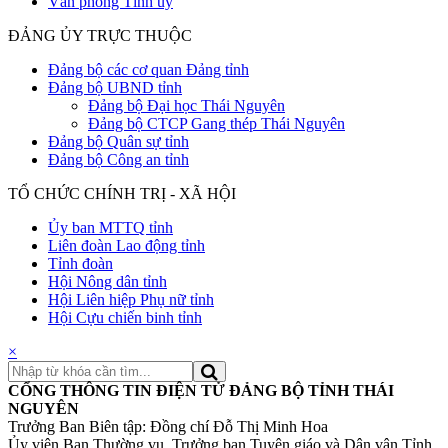
Văn phòng Tỉnh ủy
ĐẢNG ỦY TRỰC THUỘC
Đảng bộ các cơ quan Đảng tỉnh
Đảng bộ UBND tỉnh
Đảng bộ Đại học Thái Nguyên
Đảng bộ CTCP Gang thép Thái Nguyên
Đảng bộ Quân sự tỉnh
Đảng bộ Công an tỉnh
TỔ CHỨC CHÍNH TRỊ - XÃ HỘI
Ủy ban MTTQ tỉnh
Liên đoàn Lao động tỉnh
Tỉnh đoàn
Hội Nông dân tỉnh
Hội Liên hiệp Phụ nữ tỉnh
Hội Cựu chiến binh tỉnh
×
CỔNG THÔNG TIN ĐIỆN TỬ ĐẢNG BỘ TỈNH THÁI
NGUYÊN
Trưởng Ban Biên tập: Đồng chí Đỗ Thị Minh Hoa
Ủy viên Ban Thường vụ, Trưởng ban Tuyên giáo và Dân vận Tỉnh