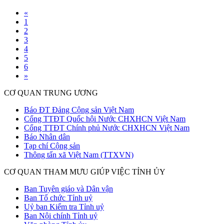
«
1
2
3
4
5
6
»
CƠ QUAN TRUNG ƯƠNG
Báo ĐT Đảng Cộng sản Việt Nam
Cổng TTĐT Quốc hội Nước CHXHCN Việt Nam
Cổng TTĐT Chính phủ Nước CHXHCN Việt Nam
Báo Nhân dân
Tạp chí Cộng sản
Thông tấn xã Việt Nam (TTXVN)
CƠ QUAN THAM MƯU GIÚP VIỆC TỈNH ỦY
Ban Tuyên giáo và Dân vận
Ban Tổ chức Tỉnh uỷ
Uỷ ban Kiểm tra Tỉnh uỷ
Ban Nội chính Tỉnh uỷ