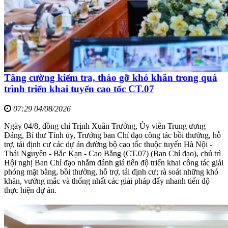
Tăng cường kiểm tra, tháo gỡ khó khăn trong quá
trình triển khai tuyến cao tốc CT.07
07:29 04/08/2026
Ngày 04/8, đồng chí Trịnh Xuân Trường, Ủy viên Trung ương
Đảng, Bí thư Tỉnh ủy, Trưởng ban Chỉ đạo công tác bồi thường, hỗ
trợ, tái định cư các dự án đường bộ cao tốc thuộc tuyến Hà Nội -
Thái Nguyên - Bắc Kạn - Cao Bằng (CT.07) (Ban Chỉ đạo), chủ trì
Hội nghị Ban Chỉ đạo nhằm đánh giá tiến độ triển khai công tác giải
phóng mặt bằng, bồi thường, hỗ trợ, tái định cư; rà soát những khó
khăn, vướng mắc và thống nhất các giải pháp đẩy nhanh tiến độ
thực hiện dự án.