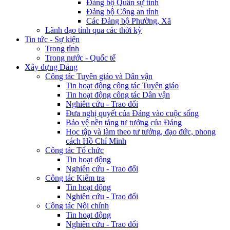
Đảng bộ Quân sự tỉnh
Đảng bộ Công an tỉnh
Các Đảng bộ Phường, Xã
Lãnh đạo tỉnh qua các thời kỳ
Tin tức - Sự kiện
Trong tỉnh
Trong nước - Quốc tế
Xây dựng Đảng
Công tác Tuyên giáo và Dân vận
Tin hoạt động công tác Tuyên giáo
Tin hoạt động công tác Dân vận
Nghiên cứu - Trao đổi
Đưa nghị quyết của Đảng vào cuộc sống
Bảo vệ nền tảng tư tưởng của Đảng
Học tập và làm theo tư tưởng, đạo đức, phong
cách Hồ Chí Minh
Công tác Tổ chức
Tin hoạt động
Nghiên cứu - Trao đổi
Công tác Kiểm tra
Tin hoạt động
Nghiên cứu - Trao đổi
Công tác Nội chính
Tin hoạt động
Nghiên cứu - Trao đổi