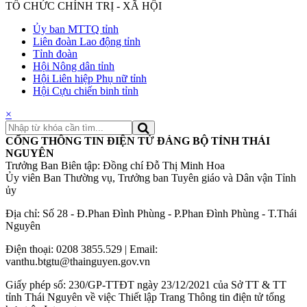
TỔ CHỨC CHÍNH TRỊ - XÃ HỘI
Ủy ban MTTQ tỉnh
Liên đoàn Lao động tỉnh
Tỉnh đoàn
Hội Nông dân tỉnh
Hội Liên hiệp Phụ nữ tỉnh
Hội Cựu chiến binh tỉnh
×
CỔNG THÔNG TIN ĐIỆN TỬ ĐẢNG BỘ TỈNH THÁI
NGUYÊN
Trưởng Ban Biên tập: Đồng chí Đỗ Thị Minh Hoa
Ủy viên Ban Thường vụ, Trưởng ban Tuyên giáo và Dân vận Tỉnh
ủy
Địa chỉ: Số 28 - Đ.Phan Đình Phùng - P.Phan Đình Phùng - T.Thái
Nguyên
Điện thoại: 0208 3855.529 | Email:
vanthu.btgtu@thainguyen.gov.vn
Giấy phép số: 230/GP-TTĐT ngày 23/12/2021 của Sở TT & TT
tỉnh Thái Nguyên về việc Thiết lập Trang Thông tin điện tử tổng