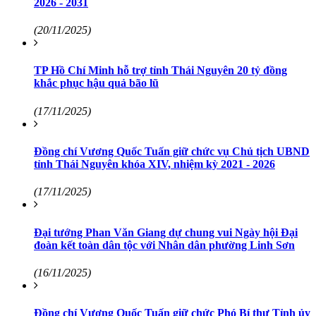
2026 - 2031
(20/11/2025)
TP Hồ Chí Minh hỗ trợ tỉnh Thái Nguyên 20 tỷ đồng
khắc phục hậu quả bão lũ
(17/11/2025)
Đồng chí Vương Quốc Tuấn giữ chức vụ Chủ tịch UBND
tỉnh Thái Nguyên khóa XIV, nhiệm kỳ 2021 - 2026
(17/11/2025)
Đại tướng Phan Văn Giang dự chung vui Ngày hội Đại
đoàn kết toàn dân tộc với Nhân dân phường Linh Sơn
(16/11/2025)
Đồng chí Vương Quốc Tuấn giữ chức Phó Bí thư Tỉnh ủy