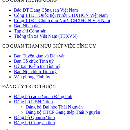
CƠ QUAN TRUNG ƯƠNG
Báo ĐT Đảng Cộng sản Việt Nam
Cổng TTĐT Quốc hội Nước CHXHCN Việt Nam
Cổng TTĐT Chính phủ Nước CHXHCN Việt Nam
Báo Nhân dân
Tạp chí Cộng sản
Thông tấn xã Việt Nam (TTXVN)
CƠ QUAN THAM MƯU GIÚP VIỆC TỈNH ỦY
Ban Tuyên giáo và Dân vận
Ban Tổ chức Tỉnh uỷ
Uỷ ban Kiểm tra Tỉnh uỷ
Ban Nội chính Tỉnh uỷ
Văn phòng Tỉnh ủy
ĐẢNG ỦY TRỰC THUỘC
Đảng bộ các cơ quan Đảng tỉnh
Đảng bộ UBND tỉnh
Đảng bộ Đại học Thái Nguyên
Đảng bộ CTCP Gang thép Thái Nguyên
Đảng bộ Quân sự tỉnh
Đảng bộ Công an tỉnh