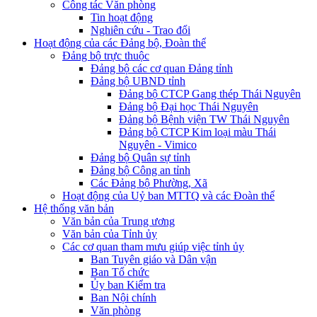
Công tác Văn phòng
Tin hoạt động
Nghiên cứu - Trao đổi
Hoạt động của các Đảng bộ, Đoàn thể
Đảng bộ trực thuộc
Đảng bộ các cơ quan Đảng tỉnh
Đảng bộ UBND tỉnh
Đảng bộ CTCP Gang thép Thái Nguyên
Đảng bộ Đại học Thái Nguyên
Đảng bộ Bệnh viện TW Thái Nguyên
Đảng bộ CTCP Kim loại màu Thái
Nguyên - Vimico
Đảng bộ Quân sự tỉnh
Đảng bộ Công an tỉnh
Các Đảng bộ Phường, Xã
Hoạt động của Uỷ ban MTTQ và các Đoàn thể
Hệ thống văn bản
Văn bản của Trung ương
Văn bản của Tỉnh ủy
Các cơ quan tham mưu giúp việc tỉnh ủy
Ban Tuyên giáo và Dân vận
Ban Tổ chức
Ủy ban Kiểm tra
Ban Nội chính
Văn phòng