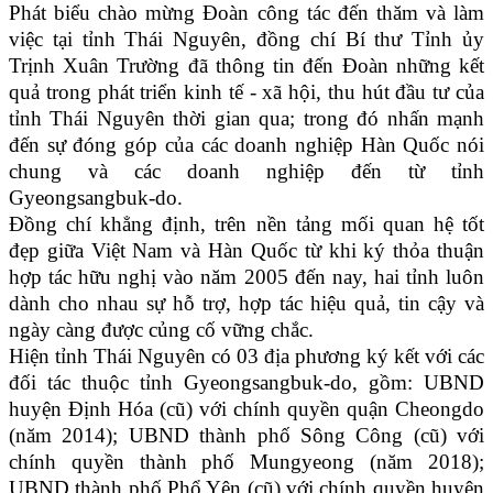
Phát biểu chào mừng Đoàn công tác đến thăm và làm
việc tại tỉnh Thái Nguyên, đồng chí Bí thư Tỉnh ủy
Trịnh Xuân Trường đã thông tin đến Đoàn những kết
quả trong phát triển kinh tế - xã hội, thu hút đầu tư của
tỉnh Thái Nguyên thời gian qua; trong đó nhấn mạnh
đến sự đóng góp của các doanh nghiệp Hàn Quốc nói
chung và các doanh nghiệp đến từ tỉnh
Gyeongsangbuk-do.
Đồng chí khẳng định, trên nền tảng mối quan hệ tốt
đẹp giữa Việt Nam và Hàn Quốc từ khi ký thỏa thuận
hợp tác hữu nghị vào năm 2005 đến nay, hai tỉnh luôn
dành cho nhau sự hỗ trợ, hợp tác hiệu quả, tin cậy và
ngày càng được củng cố vững chắc.
Hiện tỉnh Thái Nguyên có 03 địa phương ký kết với các
đối tác thuộc tỉnh Gyeongsangbuk-do, gồm: UBND
huyện Định Hóa (cũ) với chính quyền quận Cheongdo
(năm 2014); UBND thành phố Sông Công (cũ) với
chính quyền thành phố Mungyeong (năm 2018);
UBND thành phố Phổ Yên (cũ) với chính quyền huyện