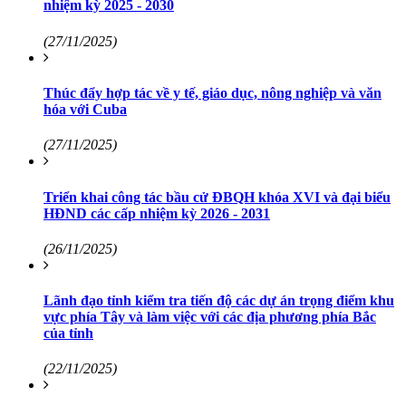
nhiệm kỳ 2025 - 2030
(27/11/2025)
Thúc đẩy hợp tác về y tế, giáo dục, nông nghiệp và văn
hóa với Cuba
(27/11/2025)
Triển khai công tác bầu cử ĐBQH khóa XVI và đại biểu
HĐND các cấp nhiệm kỳ 2026 - 2031
(26/11/2025)
Lãnh đạo tỉnh kiểm tra tiến độ các dự án trọng điểm khu
vực phía Tây và làm việc với các địa phương phía Bắc
của tỉnh
(22/11/2025)