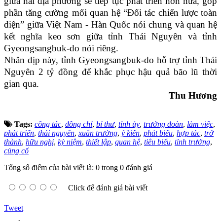
giữa hai địa phương sẽ tiếp tục phát triển hơn nữa, góp
phần tăng cường mối quan hệ “Đối tác chiến lược toàn
diện” giữa Việt Nam - Hàn Quốc nói chung và quan hệ
kết nghĩa keo sơn giữa tỉnh Thái Nguyên và tỉnh
Gyeongsangbuk-do nói riêng.
Nhân dịp này, tỉnh Gyeongsangbuk-do hỗ trợ tỉnh Thái
Nguyên 2 tỷ đồng để khắc phục hậu quả bão lũ thời
gian qua.
Thu Hương
Tags:
công tác
,
đồng chí
,
bí thư
,
tỉnh ủy
,
trưởng đoàn
,
làm việc
,
phát triển
,
thái nguyên
,
xuân trường
,
ý kiến
,
phát biểu
,
hợp tác
,
trở
thành
,
hữu nghị
,
kỷ niệm
,
thiết lập
,
quan hệ
,
tiêu biểu
,
tỉnh trưởng
,
củng cố
Tổng số điểm của bài viết là: 0 trong 0 đánh giá
Click để đánh giá bài viết
Tweet