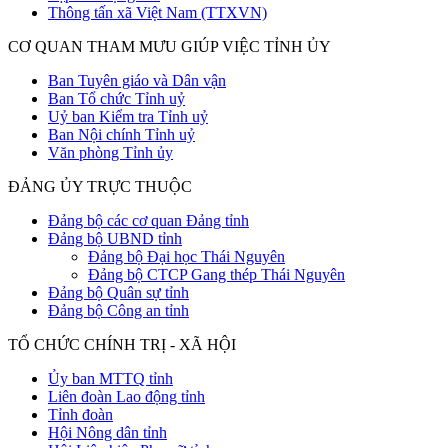
Thông tấn xã Việt Nam (TTXVN)
CƠ QUAN THAM MƯU GIÚP VIỆC TỈNH ỦY
Ban Tuyên giáo và Dân vận
Ban Tổ chức Tỉnh uỷ
Uỷ ban Kiểm tra Tỉnh uỷ
Ban Nội chính Tỉnh uỷ
Văn phòng Tỉnh ủy
ĐẢNG ỦY TRỰC THUỘC
Đảng bộ các cơ quan Đảng tỉnh
Đảng bộ UBND tỉnh
Đảng bộ Đại học Thái Nguyên
Đảng bộ CTCP Gang thép Thái Nguyên
Đảng bộ Quân sự tỉnh
Đảng bộ Công an tỉnh
TỔ CHỨC CHÍNH TRỊ - XÃ HỘI
Ủy ban MTTQ tỉnh
Liên đoàn Lao động tỉnh
Tỉnh đoàn
Hội Nông dân tỉnh