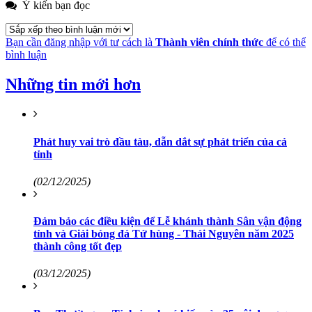
Ý kiến bạn đọc
Bạn cần đăng nhập với tư cách là
Thành viên chính thức
để có thể
bình luận
Những tin mới hơn
Phát huy vai trò đầu tàu, dẫn dắt sự phát triển của cả
tỉnh
(02/12/2025)
Đảm bảo các điều kiện để Lễ khánh thành Sân vận động
tỉnh và Giải bóng đá Tứ hùng - Thái Nguyên năm 2025
thành công tốt đẹp
(03/12/2025)