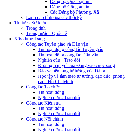
Đảng bộ Quân sự tỉnh
Đảng bộ Công an tỉnh
Các Đảng bộ Phường, Xã
Lãnh đạo tỉnh qua các thời kỳ
Tin tức - Sự kiện
Trong tỉnh
Trong nước - Quốc tế
Xây dựng Đảng
Công tác Tuyên giáo và Dân vận
Tin hoạt động công tác Tuyên giáo
Tin hoạt động công tác Dân vận
Nghiên cứu - Trao đổi
Đưa nghị quyết của Đảng vào cuộc sống
Bảo vệ nền tảng tư tưởng của Đảng
Học tập và làm theo tư tưởng, đạo đức, phong
cách Hồ Chí Minh
Công tác Tổ chức
Tin hoạt động
Nghiên cứu - Trao đổi
Công tác Kiểm tra
Tin hoạt động
Nghiên cứu - Trao đổi
Công tác Nội chính
Tin hoạt động
Nghiên cứu - Trao đổi