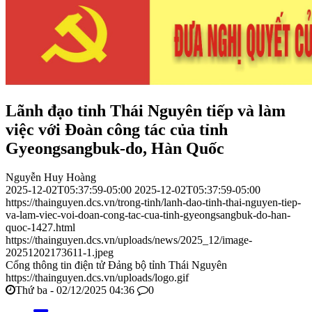
Lãnh đạo tỉnh Thái Nguyên tiếp và làm
việc với Đoàn công tác của tỉnh
Gyeongsangbuk-do, Hàn Quốc
Nguyễn Huy Hoàng
2025-12-02T05:37:59-05:00
2025-12-02T05:37:59-05:00
https://thainguyen.dcs.vn/trong-tinh/lanh-dao-tinh-thai-nguyen-tiep-
va-lam-viec-voi-doan-cong-tac-cua-tinh-gyeongsangbuk-do-han-
quoc-1427.html
https://thainguyen.dcs.vn/uploads/news/2025_12/image-
20251202173611-1.jpeg
Cổng thông tin điện tử Đảng bộ tỉnh Thái Nguyên
https://thainguyen.dcs.vn/uploads/logo.gif
Thứ ba - 02/12/2025 04:36
0