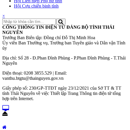
Hội Liên hiệp Phụ nữ tỉnh
Hội Cựu chiến binh tỉnh
×
CỔNG THÔNG TIN ĐIỆN TỬ ĐẢNG BỘ TỈNH THÁI
NGUYÊN
Trưởng Ban Biên tập: Đồng chí Đỗ Thị Minh Hoa
Ủy viên Ban Thường vụ, Trưởng ban Tuyên giáo và Dân vận Tỉnh
ủy
Địa chỉ: Số 28 - Đ.Phan Đình Phùng - P.Phan Đình Phùng - T.Thái
Nguyên
Điện thoại: 0208 3855.529 | Email:
vanthu.btgtu@thainguyen.gov.vn
Giấy phép số: 230/GP-TTĐT ngày 23/12/2021 của Sở TT & TT
tỉnh Thái Nguyên về việc Thiết lập Trang Thông tin điện tử tổng
hợp trên Internet.