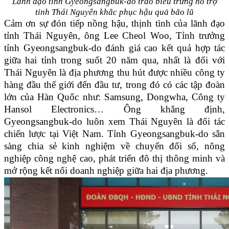
Lãnh đạo tỉnh Gyeongsangbuk-do trao biểu trưng hỗ trợ
tỉnh Thái Nguyên khắc phục hậu quả bão lũ
Cảm ơn sự đón tiếp nồng hậu, thịnh tình của lãnh đạo
tỉnh Thái Nguyên, ông Lee Cheol Woo, Tỉnh trưởng
tỉnh Gyeongsangbuk-do đánh giá cao kết quả hợp tác
giữa hai tỉnh trong suốt 20 năm qua, nhất là đối với
Thái Nguyên là địa phương thu hút được nhiều công ty
hàng đầu thế giới đến đầu tư, trong đó có các tập đoàn
lớn của Hàn Quốc như: Samsung, Dongwha, Công ty
Hansol Electronics… Ông khẳng định,
Gyeongsangbuk-do luôn xem Thái Nguyên là đối tác
chiến lược tại Việt Nam. Tỉnh Gyeongsangbuk-do sẵn
sàng chia sẻ kinh nghiệm về chuyển đổi số, nông
nghiệp công nghệ cao, phát triển đô thị thông minh và
mở rộng kết nối doanh nghiệp giữa hai địa phương.