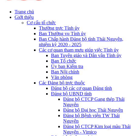
Trang chủ
Giới thiệu
Cơ cấu tổ chức
Thường trực Tỉnh ủy
Ban Thường vụ Tỉnh ủy
Ban Chấp hành Đảng bộ tỉnh Thái Nguyên,
nhiệm kỳ 2020 - 2025
Các cơ quan tham mưu giúp việc Tỉnh ủy
Ban Tuyên giáo và Dân vận Tỉnh ủy
Ban Tổ chức
Ủy ban Kiểm tra
Ban Nội chính
Văn phòng
Các Đảng bộ trực thuộc
Đảng bộ các cơ quan Đảng tỉnh
Đảng bộ UBND tỉnh
Đảng bộ CTCP Gang thép Thái
Nguyên
Đảng bộ Đại học Thái Nguyên
Đảng bộ Bệnh viện TW Thái
Nguyên
Đảng bộ CTCP Kim loại màu Thái
Nguyên - Vimico