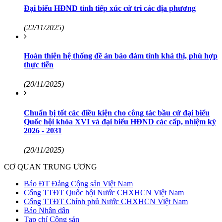
Đại biểu HĐND tỉnh tiếp xúc cử tri các địa phương
(22/11/2025)
Hoàn thiện hệ thống đề án bảo đảm tính khả thi, phù hợp
thực tiễn
(20/11/2025)
Chuẩn bị tốt các điều kiện cho công tác bầu cử đại biểu
Quốc hội khóa XVI và đại biểu HĐND các cấp, nhiệm kỳ
2026 - 2031
(20/11/2025)
CƠ QUAN TRUNG ƯƠNG
Báo ĐT Đảng Cộng sản Việt Nam
Cổng TTĐT Quốc hội Nước CHXHCN Việt Nam
Cổng TTĐT Chính phủ Nước CHXHCN Việt Nam
Báo Nhân dân
Tạp chí Cộng sản