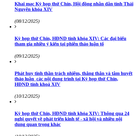
Khai mạc Kỳ họp thứ Chín, Hội đồng nhân dân tỉnh Thái
Nguyên khóa XIV
(08/12/2025)
Kỳ họp thứ Chín, HĐND tỉnh khóa XIV: Các đại biểu
tham gia nhiều ý kiến tại phiên thảo luận tổ
(09/12/2025)
Phát huy tinh thần trách nhiệm, thẳng thắn và tâm huyết
thảo luận các nội dung trình tại Kỳ họp thứ Chín,
HĐND tỉnh khoá XIV
(10/12/2025)
Kỳ họp thứ Chín, HĐND tỉnh khóa XIV: Thông qua 24
nghị quyết về phát triển kinh tế - xã hội và nhiều nội
dung quan trọng khác