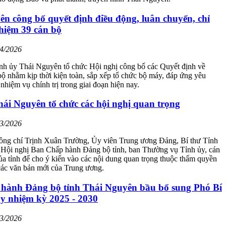
n công bố quyết định điều động, luân chuyển, chỉ
hiệm 39 cán bộ
04/2026
ỉnh ủy Thái Nguyên tổ chức Hội nghị công bố các Quyết định về
bộ nhằm kịp thời kiện toàn, sắp xếp tổ chức bộ máy, đáp ứng yêu
nhiệm vụ chính trị trong giai đoạn hiện nay.
ái Nguyên tổ chức các hội nghị quan trọng
03/2026
đồng chí Trịnh Xuân Trường, Ủy viên Trung ương Đảng, Bí thư Tỉnh
c Hội nghị Ban Chấp hành Đảng bộ tỉnh, ban Thường vụ Tỉnh ủy, cán
ủa tỉnh để cho ý kiến vào các nội dung quan trọng thuộc thẩm quyền
 các văn bản mới của Trung ương.
hành Đảng bộ tỉnh Thái Nguyên bầu bổ sung Phó Bí
ủy nhiệm kỳ 2025 - 2030
03/2026