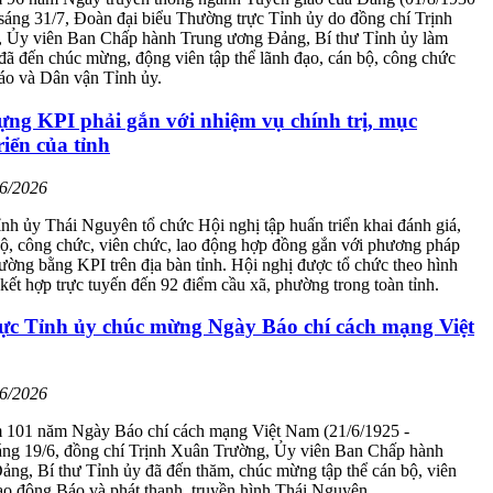
 sáng 31/7, Đoàn đại biểu Thường trực Tỉnh ủy do đồng chí Trịnh
 Ủy viên Ban Chấp hành Trung ương Đảng, Bí thư Tỉnh ủy làm
ã đến chúc mừng, động viên tập thể lãnh đạo, cán bộ, công chức
áo và Dân vận Tỉnh ủy.
ựng KPI phải gắn với nhiệm vụ chính trị, mục
riển của tỉnh
06/2026
nh ủy Thái Nguyên tổ chức Hội nghị tập huấn triển khai đánh giá,
bộ, công chức, viên chức, lao động hợp đồng gắn với phương pháp
lường bằng KPI trên địa bàn tỉnh. Hội nghị được tổ chức theo hình
p kết hợp trực tuyến đến 92 điểm cầu xã, phường trong toàn tỉnh.
ực Tỉnh ủy chúc mừng Ngày Báo chí cách mạng Việt
06/2026
 101 năm Ngày Báo chí cách mạng Việt Nam (21/6/1925 -
sáng 19/6, đồng chí Trịnh Xuân Trường, Ủy viên Ban Chấp hành
ng, Bí thư Tỉnh ủy đã đến thăm, chúc mừng tập thể cán bộ, viên
ao động Báo và phát thanh, truyền hình Thái Nguyên.