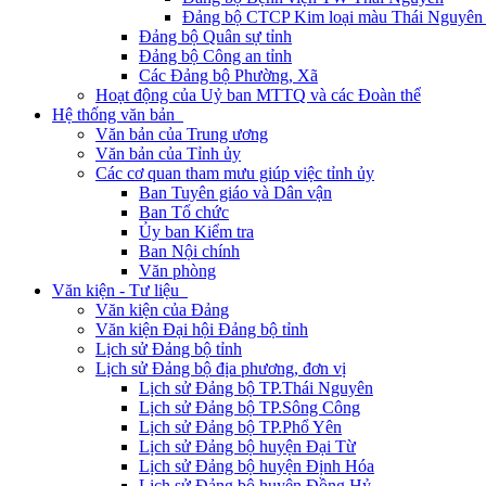
Đảng bộ CTCP Kim loại màu Thái Nguyên 
Đảng bộ Quân sự tỉnh
Đảng bộ Công an tỉnh
Các Đảng bộ Phường, Xã
Hoạt động của Uỷ ban MTTQ và các Đoàn thể
Hệ thống văn bản
Văn bản của Trung ương
Văn bản của Tỉnh ủy
Các cơ quan tham mưu giúp việc tỉnh ủy
Ban Tuyên giáo và Dân vận
Ban Tổ chức
Ủy ban Kiểm tra
Ban Nội chính
Văn phòng
Văn kiện - Tư liệu
Văn kiện của Đảng
Văn kiện Đại hội Đảng bộ tỉnh
Lịch sử Đảng bộ tỉnh
Lịch sử Đảng bộ địa phương, đơn vị
Lịch sử Đảng bộ TP.Thái Nguyên
Lịch sử Đảng bộ TP.Sông Công
Lịch sử Đảng bộ TP.Phổ Yên
Lịch sử Đảng bộ huyện Đại Từ
Lịch sử Đảng bộ huyện Định Hóa
Lịch sử Đảng bộ huyện Đồng Hỷ