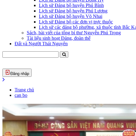
Lịch sử Đảng bộ huyện Phú Bình
Lịch sử Đảng bộ huyện Phú Lương
Lịch sử Đảng bộ huyện Võ Nhai
Lịch sử Đảng bộ các đơn vị trực thuộc
Lịch sử các đảng bộ phường, xã thuộc tỉnh Bắc Kạ
Sách, bài viết của tổng bí thư Nguyễn Phú Trọng
Tài liệu sinh hoạt Đảng, đoàn thể
Đất và Người Thái Nguyên
Đăng nhập
Trang chủ
can bo