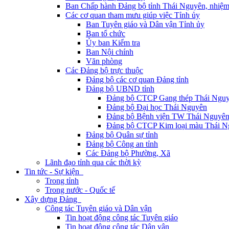
Ban Chấp hành Đảng bộ tỉnh Thái Nguyên, nhiệm
Các cơ quan tham mưu giúp việc Tỉnh ủy
Ban Tuyên giáo và Dân vận Tỉnh ủy
Ban tổ chức
Ủy ban Kiểm tra
Ban Nội chính
Văn phòng
Các Đảng bộ trực thuộc
Đảng bộ các cơ quan Đảng tỉnh
Đảng bộ UBND tỉnh
Đảng bộ CTCP Gang thép Thái Ngu
Đảng bộ Đại học Thái Nguyên
Đảng bộ Bệnh viện TW Thái Nguyê
Đảng bộ CTCP Kim loại màu Thái N
Đảng bộ Quân sự tỉnh
Đảng bộ Công an tỉnh
Các Đảng bộ Phường, Xã
Lãnh đạo tỉnh qua các thời kỳ
Tin tức - Sự kiện
Trong tỉnh
Trong nước - Quốc tế
Xây dựng Đảng
Công tác Tuyên giáo và Dân vận
Tin hoạt động công tác Tuyên giáo
Tin hoạt động công tác Dân vận