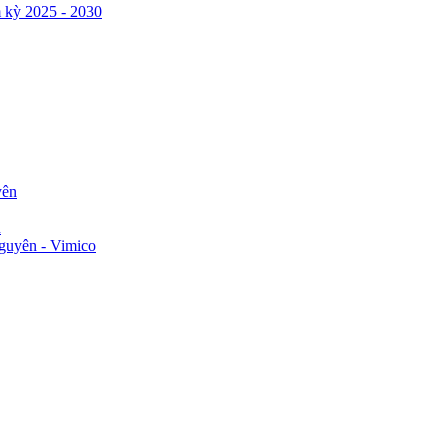
 kỳ 2025 - 2030
yên
n
guyên - Vimico