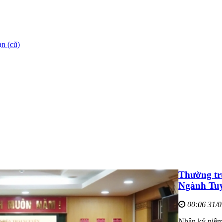
n (cũ)
Thường tr
Ngành Tuy
00:06 31/
Nhân kỷ niệm