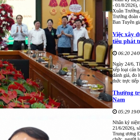
- 01/8/2026),
Xuân Trường,
Trưởng đoàn đ
Ban Tuyên gi
Việc xây d
tiêu phát t
06:20 24/
Ngày 24/6, Tỉ
xếp loại cán 
đánh giá, đo 
thức trực tiế
Thường tr
Nam
05:29 19/
Nhân kỷ niệm
21/6/2026), 
Trung ương Đả
chức, người l