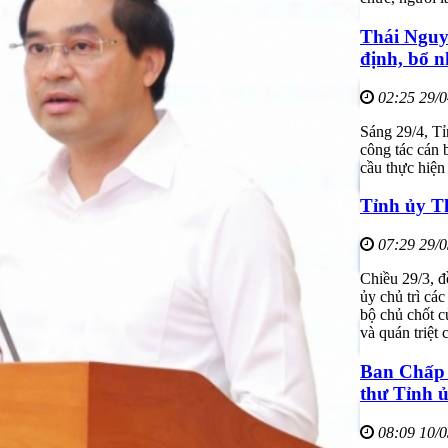
Thái Nguyê
định, bổ n
02:25 29/
Sáng 29/4, T
công tác cán 
cầu thực hiện 
Tỉnh ủy Th
07:29 29/
Chiều 29/3, 
ủy chủ trì cá
bộ chủ chốt c
và quán triệt
Ban Chấp 
thư Tỉnh 
08:09 10/