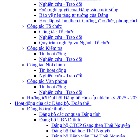
Nghiên cứu - Trao đổi
Đưa nghị quyết của Đảng vào cuộc sống
Bảo vệ nền tảng tư tưởng của Đảng
Học tập và làm theo tư tưởng, đạo đức, phong cá
Công tác Tổ chức
Công tác Tổ chức
Nghiên cứu - Trao đổi
Quy trình nghiệp vụ Ngành Tổ chức
Công tác Kiểm tra
Tin hoạt động
Nghiên cứu - Trao đổi
Công tác Nội chính
Tin hoạt động
Nghiên cứu - Trao đổi
Công tác Văn phòng
Tin hoạt động
Nghiên cứu - Trao đổi
Hướng tới Đại hội Đảng bộ các cấp nhiệm kỳ 2025 - 20
Hoạt động của các Đảng bộ, Đoàn thể
Đảng bộ trực thuộc
Đảng bộ các cơ quan Đảng tỉnh
Đảng bộ UBND tỉnh
Đảng bộ CTCP Gang thép Thái Nguyên
Đảng bộ Đại học Thái Nguyên
Đảng bộ Bệnh viện TW Thái Nguyên