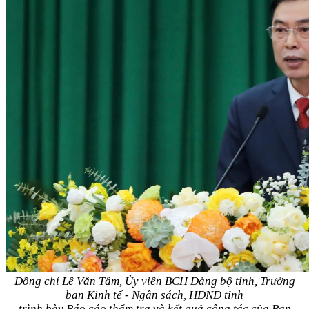
Đồng chí Lê Văn Tâm, Ủy viên BCH Đảng bộ tỉnh, Trưởng
ban Kinh tế - Ngân sách, HĐND tỉnh
trình bày Báo cáo thẩm tra và kết quả công tác của Ban