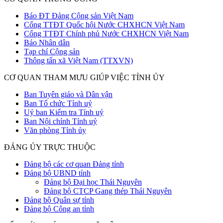
Báo ĐT Đảng Cộng sản Việt Nam
Cổng TTĐT Quốc hội Nước CHXHCN Việt Nam
Cổng TTĐT Chính phủ Nước CHXHCN Việt Nam
Báo Nhân dân
Tạp chí Cộng sản
Thông tấn xã Việt Nam (TTXVN)
CƠ QUAN THAM MƯU GIÚP VIỆC TỈNH ỦY
Ban Tuyên giáo và Dân vận
Ban Tổ chức Tỉnh uỷ
Uỷ ban Kiểm tra Tỉnh uỷ
Ban Nội chính Tỉnh uỷ
Văn phòng Tỉnh ủy
ĐẢNG ỦY TRỰC THUỘC
Đảng bộ các cơ quan Đảng tỉnh
Đảng bộ UBND tỉnh
Đảng bộ Đại học Thái Nguyên
Đảng bộ CTCP Gang thép Thái Nguyên
Đảng bộ Quân sự tỉnh
Đảng bộ Công an tỉnh