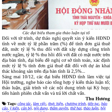
Các đại biểu tham gia thảo luận tại tổ
Đối với tờ trình, dự thảo nghị quyết xin ý kiến HĐND
tỉnh về mức tỷ lệ phần trăm (%) để tính đơn giá thuê
đất, mức tỷ lệ % thu đối với đất xây dựng công trình
nước ngầm, tỷ lệ % thu hồi đối với đất có mặt nước trên
địa bàn tỉnh, đại biểu đề nghị cơ sở tính toán, xác định
mức tỷ lệ % tính đơn giá thuê đất đối với dự án khai
thác khoáng sản trên địa bàn tỉnh là 2,5%...
Sáng mai 10/12, các đại biểu HĐND tỉnh làm việc tại
Hội trường, nghe báo cáo tổng hợp ý kiến thảo luận tổ;
thảo luận, giải trình về các nội dung trình tại Kỳ họp;
tiến hành phiên chất vấn và trả lời chất vấn.
Thu Hương
Tags:
công tác
,
làm việc
,
thực hiện
,
chương trình
,
tiếp tục
,
báo
cáo
,
ý kiến
,
cán bộ
,
nội dung
,
thẩm quyền
,
thứ hai
,
thảo luận
,
hội