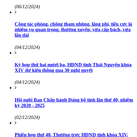
(06/12/2024)
Công tác phòng, chống tham nhũng, lãng phí, tiêu cực là
nhiệm vụ quan trọng, thường xuyên, vừa cấp bách, vừa
lâu dài
(04/12/2024)
Kỳ họp thứ hai mươi ba, HĐND tỉnh Thái Nguyên khóa
XIV dự kiến thông qua 30 nghị quyết
(04/12/2024)
Hội nghị Ban Chấp hành Đảng bộ tỉnh lần thứ 40, nhiệm
kỳ 2020 - 2025
(02/12/2024)
Phiên họp thứ 48, Thường trực HĐND tỉnh khóa XIV,