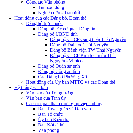
Công tác Văn phòng
Tin hoạt động
Nghiên cứu - Trao đổi
Hoạt động của các Đảng bộ, Đoàn thể
Đảng bộ trực thuộc
Đảng bộ các cơ quan Đảng tỉnh
Đảng bộ UBND tỉnh
Đảng bộ CTCP Gang thép Thái Nguyên
Đảng bộ Đại học Thái Nguyên
Đảng bộ Bệnh viện TW Thái Nguyên
Đảng bộ CTCP Kim loại màu Thái
Nguyên - Vimico
Đảng bộ Quân sự tỉnh
Đảng bộ Công an tỉnh
Các Đảng bộ Phường, Xã
Hoạt động của Uỷ ban MTTQ và các Đoàn thể
Hệ thống văn bản
Văn bản của Trung ương
Văn bản của Tỉnh ủy
Các cơ quan tham mưu giúp việc tỉnh ủy
Ban Tuyên giáo và Dân vận
Ban Tổ chức
Ủy ban Kiểm tra
Ban Nội chính
Văn phòng