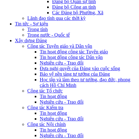
Đảng bộ Quân sự tỉnh
Đảng bộ Công an tỉnh
Các Đảng bộ Phường, Xã
Lãnh đạo tỉnh qua các thời kỳ
Tin tức - Sự kiện
Trong tỉnh
Trong nước - Quốc tế
Xây dựng Đảng
Công tác Tuyên giáo và Dân vận
Tin hoạt động công tác Tuyên giáo
Tin hoạt động công tác Dân vận
Nghiên cứu - Trao đổi
Đưa nghị quyết của Đảng vào cuộc sống
Bảo vệ nền tảng tư tưởng của Đảng
Học tập và làm theo tư tưởng, đạo đức, phong
cách Hồ Chí Minh
Công tác Tổ chức
Tin hoạt động
Nghiên cứu - Trao đổi
Công tác Kiểm tra
Tin hoạt động
Nghiên cứu - Trao đổi
Công tác Nội chính
Tin hoạt động
Nghiên cứu - Trao đổi