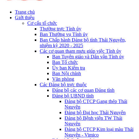
Trang chủ
Giới thiệu
Cơ cấu tổ chức
Thường trực Tỉnh ủy
Ban Thường vụ Tỉnh ủy
Ban Chấp hành Đảng bộ tỉnh Thái Nguyên,
nhiệm kỳ 2020 - 2025
Các cơ quan tham mưu giúp việc Tỉnh ủy
Ban Tuyên giáo và Dân vận Tỉnh ủy
Ban Tổ chức
Ủy ban Kiểm tra
Ban Nội chính
Văn phòng
Các Đảng bộ trực thuộc
Đảng bộ các cơ quan Đảng tỉnh
Đảng bộ UBND tỉnh
Đảng bộ CTCP Gang thép Thái
Nguyên
Đảng bộ Đại học Thái Nguyên
Đảng bộ Bệnh viện TW Thái
Nguyên
Đảng bộ CTCP Kim loại màu Thái
Nguyên - Vimico