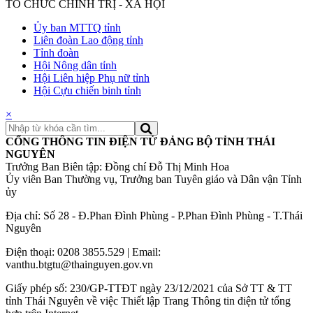
TỔ CHỨC CHÍNH TRỊ - XÃ HỘI
Ủy ban MTTQ tỉnh
Liên đoàn Lao động tỉnh
Tỉnh đoàn
Hội Nông dân tỉnh
Hội Liên hiệp Phụ nữ tỉnh
Hội Cựu chiến binh tỉnh
×
CỔNG THÔNG TIN ĐIỆN TỬ ĐẢNG BỘ TỈNH THÁI
NGUYÊN
Trưởng Ban Biên tập: Đồng chí Đỗ Thị Minh Hoa
Ủy viên Ban Thường vụ, Trưởng ban Tuyên giáo và Dân vận Tỉnh
ủy
Địa chỉ: Số 28 - Đ.Phan Đình Phùng - P.Phan Đình Phùng - T.Thái
Nguyên
Điện thoại: 0208 3855.529 | Email:
vanthu.btgtu@thainguyen.gov.vn
Giấy phép số: 230/GP-TTĐT ngày 23/12/2021 của Sở TT & TT
tỉnh Thái Nguyên về việc Thiết lập Trang Thông tin điện tử tổng