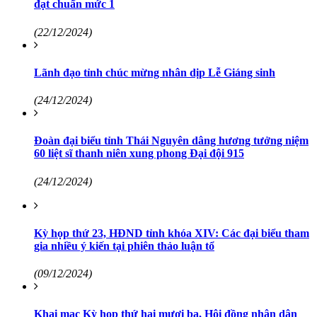
đạt chuẩn mức 1
(22/12/2024)
Lãnh đạo tỉnh chúc mừng nhân dịp Lễ Giáng sinh
(24/12/2024)
Đoàn đại biểu tỉnh Thái Nguyên dâng hương tưởng niệm
60 liệt sĩ thanh niên xung phong Đại đội 915
(24/12/2024)
Kỳ họp thứ 23, HĐND tỉnh khóa XIV: Các đại biểu tham
gia nhiều ý kiến tại phiên thảo luận tổ
(09/12/2024)
Khai mạc Kỳ họp thứ hai mươi ba, Hội đồng nhân dân