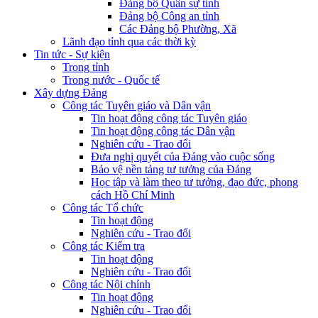
Đảng bộ Quân sự tỉnh
Đảng bộ Công an tỉnh
Các Đảng bộ Phường, Xã
Lãnh đạo tỉnh qua các thời kỳ
Tin tức - Sự kiện
Trong tỉnh
Trong nước - Quốc tế
Xây dựng Đảng
Công tác Tuyên giáo và Dân vận
Tin hoạt động công tác Tuyên giáo
Tin hoạt động công tác Dân vận
Nghiên cứu - Trao đổi
Đưa nghị quyết của Đảng vào cuộc sống
Bảo vệ nền tảng tư tưởng của Đảng
Học tập và làm theo tư tưởng, đạo đức, phong
cách Hồ Chí Minh
Công tác Tổ chức
Tin hoạt động
Nghiên cứu - Trao đổi
Công tác Kiểm tra
Tin hoạt động
Nghiên cứu - Trao đổi
Công tác Nội chính
Tin hoạt động
Nghiên cứu - Trao đổi