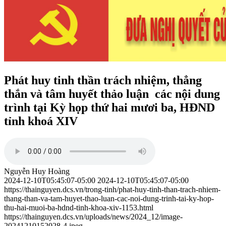
Phát huy tinh thần trách nhiệm, thẳng
thắn và tâm huyết thảo luận các nội dung
trình tại Kỳ họp thứ hai mươi ba, HĐND
tỉnh khoá XIV
Nguyễn Huy Hoàng
2024-12-10T05:45:07-05:00
2024-12-10T05:45:07-05:00
https://thainguyen.dcs.vn/trong-tinh/phat-huy-tinh-than-trach-nhiem-
thang-than-va-tam-huyet-thao-luan-cac-noi-dung-trinh-tai-ky-hop-
thu-hai-muoi-ba-hdnd-tinh-khoa-xiv-1153.html
https://thainguyen.dcs.vn/uploads/news/2024_12/image-
20241210152028-4.jpeg