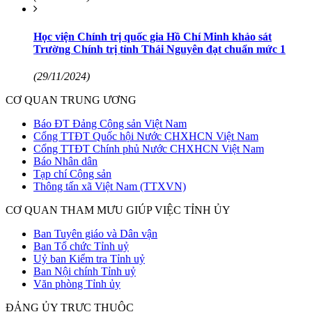
Học viện Chính trị quốc gia Hồ Chí Minh khảo sát
Trường Chính trị tỉnh Thái Nguyên đạt chuẩn mức 1
(29/11/2024)
CƠ QUAN TRUNG ƯƠNG
Báo ĐT Đảng Cộng sản Việt Nam
Cổng TTĐT Quốc hội Nước CHXHCN Việt Nam
Cổng TTĐT Chính phủ Nước CHXHCN Việt Nam
Báo Nhân dân
Tạp chí Cộng sản
Thông tấn xã Việt Nam (TTXVN)
CƠ QUAN THAM MƯU GIÚP VIỆC TỈNH ỦY
Ban Tuyên giáo và Dân vận
Ban Tổ chức Tỉnh uỷ
Uỷ ban Kiểm tra Tỉnh uỷ
Ban Nội chính Tỉnh uỷ
Văn phòng Tỉnh ủy
ĐẢNG ỦY TRỰC THUỘC