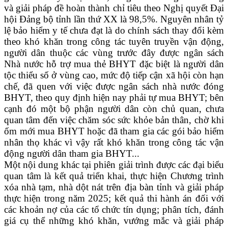
và giải pháp đề hoàn thành chỉ tiêu theo Nghị quyết Đại
hội Đảng bộ tỉnh lần thứ XX là 98,5%. Nguyên nhân tỷ
lệ bảo hiểm y tế chưa đạt là do chính sách thay đổi kèm
theo khó khăn trong công tác tuyên truyền vận động,
người dân thuộc các vùng trước đây được ngân sách
Nhà nước hỗ trợ mua thẻ BHYT đặc biệt là người dân
tộc thiểu số ở vùng cao, mức độ tiếp cận xã hội còn hạn
chế, đã quen với việc được ngân sách nhà nước đóng
BHYT, theo quy định hiện nay phải tự mua BHYT; bên
cạnh đó một bộ phận người dân còn chủ quan, chưa
quan tâm đến việc chăm sóc sức khỏe bản thân, chờ khi
ốm mới mua BHYT hoặc đã tham gia các gói bảo hiểm
nhân thọ khác vì vậy rất khó khăn trong công tác vận
động người dân tham gia BHYT...
Một nội dung khác tại phiên giải trình được các đại biểu
quan tâm là kết quả triển khai, thực hiện Chương trình
xóa nhà tạm, nhà dột nát trên địa bàn tỉnh và giải pháp
thực hiện trong năm 2025; kết quả thi hành án đối với
các khoản nợ của các tổ chức tín dụng; phân tích, đánh
giá cụ thể những khó khăn, vướng mắc và giải pháp