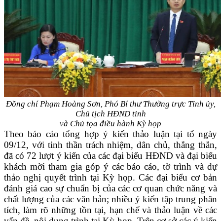
Đồng chí Phạm Hoàng Sơn, Phó Bí thư Thường trực Tỉnh ủy,
Chủ tịch HĐND tỉnh
và Chủ tọa điều hành Kỳ họp
Theo báo cáo tổng hợp ý kiến thảo luận tại tổ ngày
09/12, với tinh thần trách nhiệm, dân chủ, thẳng thắn,
đã có 72 lượt ý kiến của các đại biểu HĐND và đại biểu
khách mời tham gia góp ý các báo cáo, tờ trình và dự
thảo nghị quyết trình tại Kỳ họp. Các đại biểu cơ bản
đánh giá cao sự chuẩn bị của các cơ quan chức năng và
chất lượng của các văn bản; nhiều ý kiến tập trung phân
tích, làm rõ những tồn tại, hạn chế và thảo luận về các
vấn đề, nội dung trình tại Kỳ họp. Trên cơ sở các ý kiến