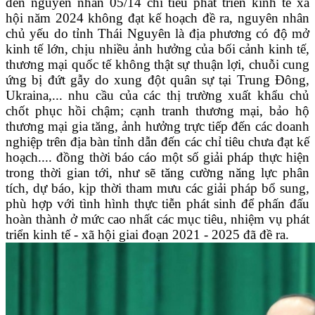
đến nguyên nhân 05/14 chỉ tiêu phát triển kinh tế xã
hội năm 2024 không đạt kế hoạch đề ra, nguyên nhân
chủ yếu do tỉnh Thái Nguyên là địa phương có độ mở
kinh tế lớn, chịu nhiều ảnh hưởng của bối cảnh kinh tế,
thương mại quốc tế không thật sự thuận lợi, chuỗi cung
ứng bị đứt gẫy do xung đột quân sự tại Trung Đông,
Ukraina,... nhu cầu của các thị trường xuất khẩu chủ
chốt phục hồi chậm; cạnh tranh thương mại, bảo hộ
thương mại gia tăng, ảnh hưởng trực tiếp đến các doanh
nghiệp trên địa bàn tỉnh dẫn đến các chỉ tiêu chưa đạt kế
hoạch.... đồng thời báo cáo một số giải pháp thực hiện
trong thời gian tới, như sẽ tăng cường năng lực phân
tích, dự báo, kịp thời tham mưu các giải pháp bổ sung,
phù hợp với tình hình thực tiễn phát sinh để phấn đấu
hoàn thành ở mức cao nhất các mục tiêu, nhiệm vụ phát
triển kinh tế - xã hội giai đoạn 2021 - 2025 đã đề ra.