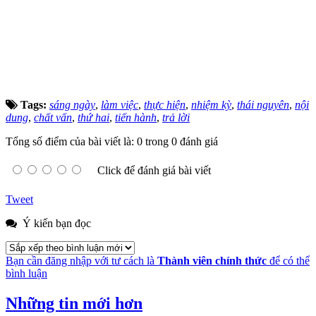
Tags:
sáng ngày
,
làm việc
,
thực hiện
,
nhiệm kỳ
,
thái nguyên
,
nội
dung
,
chất vấn
,
thứ hai
,
tiến hành
,
trả lời
Tổng số điểm của bài viết là: 0 trong 0 đánh giá
Click để đánh giá bài viết
Tweet
Ý kiến bạn đọc
Bạn cần đăng nhập với tư cách là
Thành viên chính thức
để có thể
bình luận
Những tin mới hơn