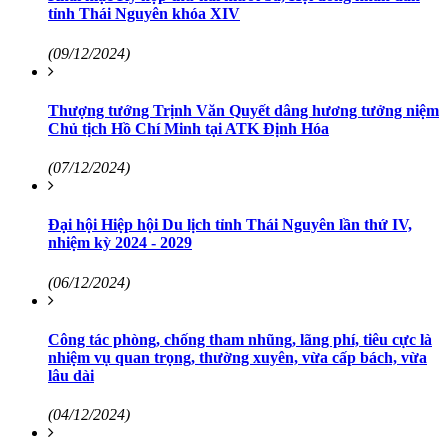
tỉnh Thái Nguyên khóa XIV
(09/12/2024)
Thượng tướng Trịnh Văn Quyết dâng hương tưởng niệm
Chủ tịch Hồ Chí Minh tại ATK Định Hóa
(07/12/2024)
Đại hội Hiệp hội Du lịch tỉnh Thái Nguyên lần thứ IV,
nhiệm kỳ 2024 - 2029
(06/12/2024)
Công tác phòng, chống tham nhũng, lãng phí, tiêu cực là
nhiệm vụ quan trọng, thường xuyên, vừa cấp bách, vừa
lâu dài
(04/12/2024)