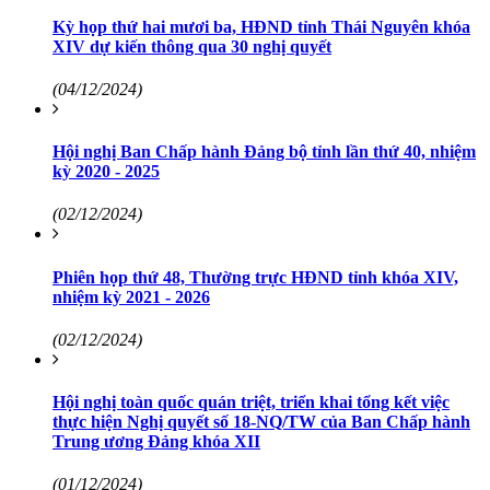
Kỳ họp thứ hai mươi ba, HĐND tỉnh Thái Nguyên khóa
XIV dự kiến thông qua 30 nghị quyết
(04/12/2024)
Hội nghị Ban Chấp hành Đảng bộ tỉnh lần thứ 40, nhiệm
kỳ 2020 - 2025
(02/12/2024)
Phiên họp thứ 48, Thường trực HĐND tỉnh khóa XIV,
nhiệm kỳ 2021 - 2026
(02/12/2024)
Hội nghị toàn quốc quán triệt, triển khai tổng kết việc
thực hiện Nghị quyết số 18-NQ/TW của Ban Chấp hành
Trung ương Đảng khóa XII
(01/12/2024)