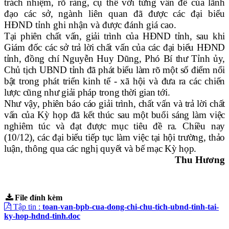
trách nhiệm, rõ ràng, cụ thể với từng vấn đề của lãnh
đạo các sở, ngành liên quan đã được các đại biểu
HĐND tỉnh ghi nhận và được đánh giá cao.
Tại phiên chất vấn, giải trình của HĐND tỉnh, sau khi
Giám đốc các sở trả lời chất vấn của các đại biểu HĐND
tỉnh, đồng chí Nguyễn Huy Dũng, Phó Bí thư Tỉnh ủy,
Chủ tịch UBND tỉnh đã phát biểu làm rõ một số điểm nổi
bật trong phát triển kinh tế - xã hội và đưa ra các chiến
lược cũng như giải pháp trong thời gian tới.
Như vậy, phiên báo cáo giải trình, chất vấn và trả lời chất
vấn của Kỳ họp đã kết thúc sau một buổi sáng làm việc
nghiêm túc và đạt được mục tiêu đề ra. Chiều nay
(10/12), các đại biểu tiếp tục làm việc tại hội trường, thảo
luận, thông qua các nghị quyết và bế mạc Kỳ họp.
Thu Hương
File đính kèm
Tập tin :
toan-van-bpb-cua-dong-chi-chu-tich-ubnd-tinh-tai-
ky-hop-hdnd-tinh.doc