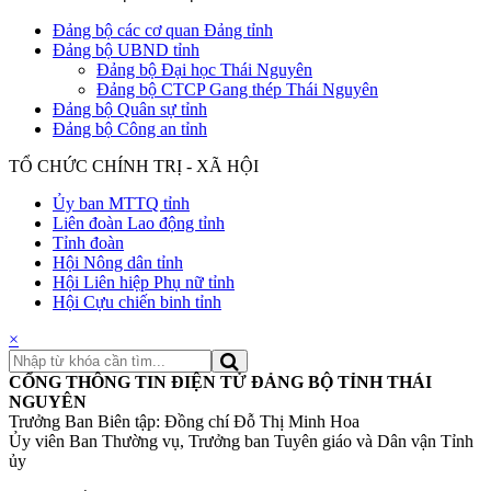
Đảng bộ các cơ quan Đảng tỉnh
Đảng bộ UBND tỉnh
Đảng bộ Đại học Thái Nguyên
Đảng bộ CTCP Gang thép Thái Nguyên
Đảng bộ Quân sự tỉnh
Đảng bộ Công an tỉnh
TỔ CHỨC CHÍNH TRỊ - XÃ HỘI
Ủy ban MTTQ tỉnh
Liên đoàn Lao động tỉnh
Tỉnh đoàn
Hội Nông dân tỉnh
Hội Liên hiệp Phụ nữ tỉnh
Hội Cựu chiến binh tỉnh
×
CỔNG THÔNG TIN ĐIỆN TỬ ĐẢNG BỘ TỈNH THÁI
NGUYÊN
Trưởng Ban Biên tập: Đồng chí Đỗ Thị Minh Hoa
Ủy viên Ban Thường vụ, Trưởng ban Tuyên giáo và Dân vận Tỉnh
ủy