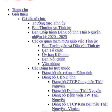
Trang chủ
Giới thiệu
Cơ cấu tổ chức
Thường trực Tỉnh ủy
Ban Thường vụ Tỉnh ủy
Ban Chấp hành Đảng bộ tỉnh Thái Nguyên,
nhiệm kỳ 2020 - 2025
Các cơ quan tham mưu giúp việc Tỉnh ủy
Ban Tuyên giáo và Dân vận Tỉnh ủy
Ban Tổ chức
Ủy ban Kiểm tra
Ban Nội chính
Văn phòng
Các Đảng bộ trực thuộc
Đảng bộ các cơ quan Đảng tỉnh
Đảng bộ UBND tỉnh
Đảng bộ CTCP Gang thép Thái
Nguyên
Đảng bộ Đại học Thái Nguyên
Đảng bộ Bệnh viện TW Thái
Nguyên
Đảng bộ CTCP Kim loại màu Thái
Nguyên - Vimico