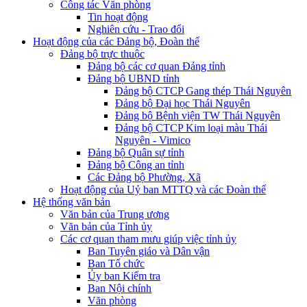
Công tác Văn phòng
Tin hoạt động
Nghiên cứu - Trao đổi
Hoạt động của các Đảng bộ, Đoàn thể
Đảng bộ trực thuộc
Đảng bộ các cơ quan Đảng tỉnh
Đảng bộ UBND tỉnh
Đảng bộ CTCP Gang thép Thái Nguyên
Đảng bộ Đại học Thái Nguyên
Đảng bộ Bệnh viện TW Thái Nguyên
Đảng bộ CTCP Kim loại màu Thái
Nguyên - Vimico
Đảng bộ Quân sự tỉnh
Đảng bộ Công an tỉnh
Các Đảng bộ Phường, Xã
Hoạt động của Uỷ ban MTTQ và các Đoàn thể
Hệ thống văn bản
Văn bản của Trung ương
Văn bản của Tỉnh ủy
Các cơ quan tham mưu giúp việc tỉnh ủy
Ban Tuyên giáo và Dân vận
Ban Tổ chức
Ủy ban Kiểm tra
Ban Nội chính
Văn phòng