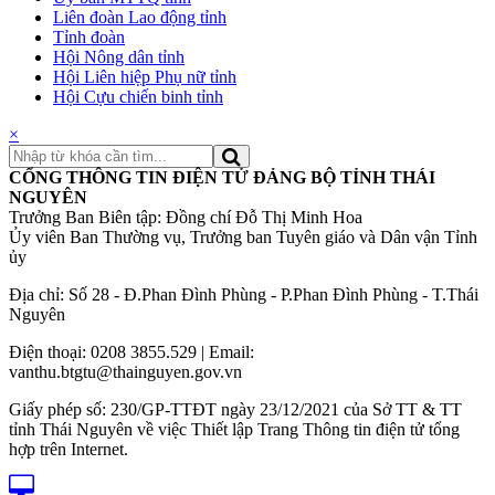
Liên đoàn Lao động tỉnh
Tỉnh đoàn
Hội Nông dân tỉnh
Hội Liên hiệp Phụ nữ tỉnh
Hội Cựu chiến binh tỉnh
×
CỔNG THÔNG TIN ĐIỆN TỬ ĐẢNG BỘ TỈNH THÁI
NGUYÊN
Trưởng Ban Biên tập: Đồng chí Đỗ Thị Minh Hoa
Ủy viên Ban Thường vụ, Trưởng ban Tuyên giáo và Dân vận Tỉnh
ủy
Địa chỉ: Số 28 - Đ.Phan Đình Phùng - P.Phan Đình Phùng - T.Thái
Nguyên
Điện thoại: 0208 3855.529 | Email:
vanthu.btgtu@thainguyen.gov.vn
Giấy phép số: 230/GP-TTĐT ngày 23/12/2021 của Sở TT & TT
tỉnh Thái Nguyên về việc Thiết lập Trang Thông tin điện tử tổng
hợp trên Internet.