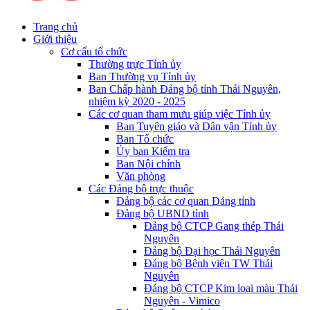
Trang chủ
Giới thiệu
Cơ cấu tổ chức
Thường trực Tỉnh ủy
Ban Thường vụ Tỉnh ủy
Ban Chấp hành Đảng bộ tỉnh Thái Nguyên,
nhiệm kỳ 2020 - 2025
Các cơ quan tham mưu giúp việc Tỉnh ủy
Ban Tuyên giáo và Dân vận Tỉnh ủy
Ban Tổ chức
Ủy ban Kiểm tra
Ban Nội chính
Văn phòng
Các Đảng bộ trực thuộc
Đảng bộ các cơ quan Đảng tỉnh
Đảng bộ UBND tỉnh
Đảng bộ CTCP Gang thép Thái
Nguyên
Đảng bộ Đại học Thái Nguyên
Đảng bộ Bệnh viện TW Thái
Nguyên
Đảng bộ CTCP Kim loại màu Thái
Nguyên - Vimico