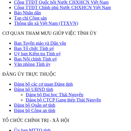
Cổng TTĐT Quốc hội Nước CHXHCN Việt Nam
Cổng TTĐT Chính phủ Nước CHXHCN Việt Nam
Báo Nhân dân
Tạp chí Cộng sản
Thông tấn xã Việt Nam (TTXVN)
CƠ QUAN THAM MƯU GIÚP VIỆC TỈNH ỦY
Ban Tuyên giáo và Dân vận
Ban Tổ chức Tỉnh uỷ
Uỷ ban Kiểm tra Tỉnh uỷ
Ban Nội chính Tỉnh uỷ
Văn phòng Tỉnh ủy
ĐẢNG ỦY TRỰC THUỘC
Đảng bộ các cơ quan Đảng tỉnh
Đảng bộ UBND tỉnh
Đảng bộ Đại học Thái Nguyên
Đảng bộ CTCP Gang thép Thái Nguyên
Đảng bộ Quân sự tỉnh
Đảng bộ Công an tỉnh
TỔ CHỨC CHÍNH TRỊ - XÃ HỘI
Ủy ban MTTQ tỉnh