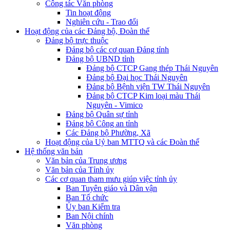
Công tác Văn phòng
Tin hoạt động
Nghiên cứu - Trao đổi
Hoạt động của các Đảng bộ, Đoàn thể
Đảng bộ trực thuộc
Đảng bộ các cơ quan Đảng tỉnh
Đảng bộ UBND tỉnh
Đảng bộ CTCP Gang thép Thái Nguyên
Đảng bộ Đại học Thái Nguyên
Đảng bộ Bệnh viện TW Thái Nguyên
Đảng bộ CTCP Kim loại màu Thái
Nguyên - Vimico
Đảng bộ Quân sự tỉnh
Đảng bộ Công an tỉnh
Các Đảng bộ Phường, Xã
Hoạt động của Uỷ ban MTTQ và các Đoàn thể
Hệ thống văn bản
Văn bản của Trung ương
Văn bản của Tỉnh ủy
Các cơ quan tham mưu giúp việc tỉnh ủy
Ban Tuyên giáo và Dân vận
Ban Tổ chức
Ủy ban Kiểm tra
Ban Nội chính
Văn phòng