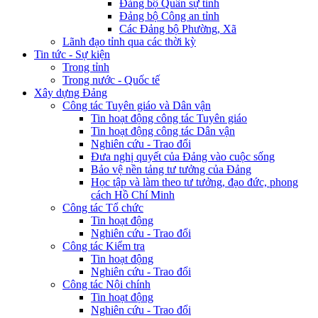
Đảng bộ Quân sự tỉnh
Đảng bộ Công an tỉnh
Các Đảng bộ Phường, Xã
Lãnh đạo tỉnh qua các thời kỳ
Tin tức - Sự kiện
Trong tỉnh
Trong nước - Quốc tế
Xây dựng Đảng
Công tác Tuyên giáo và Dân vận
Tin hoạt động công tác Tuyên giáo
Tin hoạt động công tác Dân vận
Nghiên cứu - Trao đổi
Đưa nghị quyết của Đảng vào cuộc sống
Bảo vệ nền tảng tư tưởng của Đảng
Học tập và làm theo tư tưởng, đạo đức, phong
cách Hồ Chí Minh
Công tác Tổ chức
Tin hoạt động
Nghiên cứu - Trao đổi
Công tác Kiểm tra
Tin hoạt động
Nghiên cứu - Trao đổi
Công tác Nội chính
Tin hoạt động
Nghiên cứu - Trao đổi