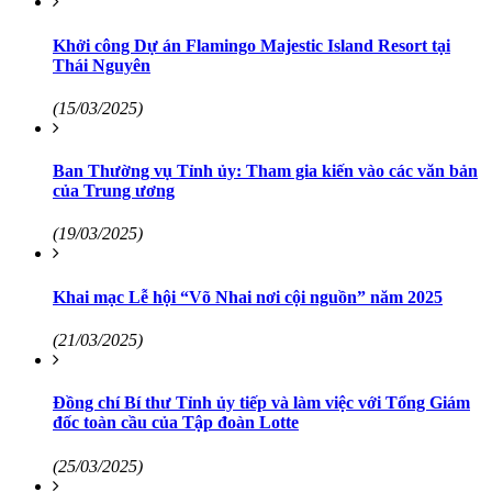
Khởi công Dự án Flamingo Majestic Island Resort tại
Thái Nguyên
(15/03/2025)
Ban Thường vụ Tỉnh ủy: Tham gia kiến vào các văn bản
của Trung ương
(19/03/2025)
Khai mạc Lễ hội “Võ Nhai nơi cội nguồn” năm 2025
(21/03/2025)
Đồng chí Bí thư Tỉnh ủy tiếp và làm việc với Tổng Giám
đốc toàn cầu của Tập đoàn Lotte
(25/03/2025)