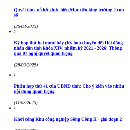
Quyết tâm, nỗ lực thực hiện Mục tiêu tăng trưởng 2 con
số
(26/03/2025)
Kỳ họp thứ hai mươi bảy (Kỳ họp chuyên đề) Hội đồng
nhân dân tỉnh khóa XIV, nhiệm kỳ 2021 - 2026: Thông
qua 07 nghị quyết quan trọng
(28/03/2025)
Phiên họp thứ 41 của UBND tỉnh: Cho ý kiến vào nhiều
nội dung quan trọng
(11/03/2025)
Khởi công Khu công nghiệp Sông Công II - giai đoạn 2