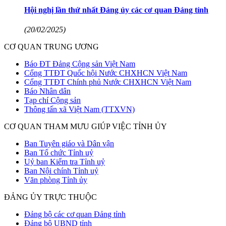
Hội nghị lần thứ nhất Đảng ủy các cơ quan Đảng tỉnh
(20/02/2025)
CƠ QUAN TRUNG ƯƠNG
Báo ĐT Đảng Cộng sản Việt Nam
Cổng TTĐT Quốc hội Nước CHXHCN Việt Nam
Cổng TTĐT Chính phủ Nước CHXHCN Việt Nam
Báo Nhân dân
Tạp chí Cộng sản
Thông tấn xã Việt Nam (TTXVN)
CƠ QUAN THAM MƯU GIÚP VIỆC TỈNH ỦY
Ban Tuyên giáo và Dân vận
Ban Tổ chức Tỉnh uỷ
Uỷ ban Kiểm tra Tỉnh uỷ
Ban Nội chính Tỉnh uỷ
Văn phòng Tỉnh ủy
ĐẢNG ỦY TRỰC THUỘC
Đảng bộ các cơ quan Đảng tỉnh
Đảng bộ UBND tỉnh