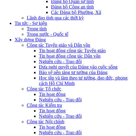
Đảng bộ Quân sự tỉnh
Đảng bộ Công an tỉnh
Các Đảng bộ Phường, Xã
Lãnh đạo tỉnh qua các thời kỳ
Tin tức - Sự kiện
Trong tỉnh
Trong nước - Quốc tế
Xây dựng Đảng
Công tác Tuyên giáo và Dân vận
Tin hoạt động công tác Tuyên giáo
Tin hoạt động công tác Dân vận
Nghiên cứu - Trao đổi
Đưa nghị quyết của Đảng vào cuộc sống
Bảo vệ nền tảng tư tưởng của Đảng
Học tập và làm theo tư tưởng, đạo đức, phong
cách Hồ Chí Minh
Công tác Tổ chức
Tin hoạt động
Nghiên cứu - Trao đổi
Công tác Kiểm tra
Tin hoạt động
Nghiên cứu - Trao đổi
Công tác Nội chính
Tin hoạt động
Nghiên cứu - Trao đổi