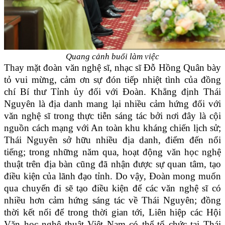
Quang cảnh buổi làm việc
Thay mặt đoàn văn nghệ sĩ, nhạc sĩ Đỗ Hồng Quân bày
tỏ vui mừng, cảm ơn sự đón tiếp nhiệt tình của đồng
chí Bí thư Tỉnh ủy đối với Đoàn. Khẳng định Thái
Nguyên là địa danh mang lại nhiều cảm hứng đối với
văn nghệ sĩ trong thực tiễn sáng tác bởi nơi đây là cội
nguồn cách mạng với An toàn khu kháng chiến lịch sử;
Thái Nguyên sở hữu nhiều địa danh, điểm đến nổi
tiếng; trong những năm qua, hoạt động văn học nghệ
thuật trên địa bàn cũng đã nhận được sự quan tâm, tạo
điều kiện của lãnh đạo tỉnh. Do vậy, Đoàn mong muốn
qua chuyến đi sẽ tạo điều kiện để các văn nghệ sĩ có
nhiều hơn cảm hứng sáng tác về Thái Nguyên; đồng
thời kết nối để trong thời gian tới, Liên hiệp các Hội
Văn học nghệ thuật Việt Nam có thể tổ chức tại Thái