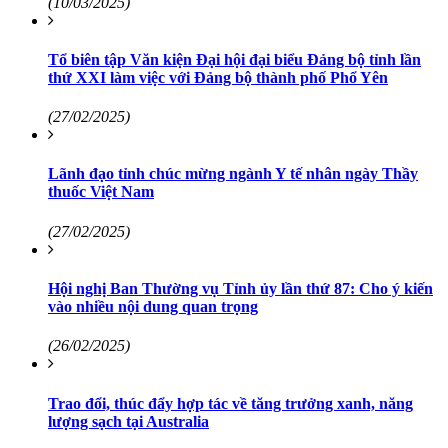
(10/03/2025)
Tổ biên tập Văn kiện Đại hội đại biểu Đảng bộ tỉnh lần
thứ XXI làm việc với Đảng bộ thành phố Phổ Yên
(27/02/2025)
Lãnh đạo tỉnh chúc mừng ngành Y tế nhân ngày Thầy
thuốc Việt Nam
(27/02/2025)
Hội nghị Ban Thường vụ Tỉnh ủy lần thứ 87: Cho ý kiến
vào nhiều nội dung quan trọng
(26/02/2025)
Trao đổi, thúc đẩy hợp tác về tăng trưởng xanh, năng
lượng sạch tại Australia