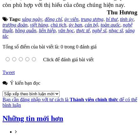
còn phù hợp với thị hiếu của công chúng hiện nay.
Thu Hương
Tags:
sáng ngày
,
đồng chí
,
ủy viên
,
trung ương
,
bí thư
,
tỉnh ủy
,
trưởng đoàn
,
việt hùng
,
chủ tịch
,
ủy ban
,
cán bộ
,
toàn quốc
,
nghệ
thuật
,
hồng quân
,
liên hiệp
,
văn học
,
thực tế
,
nghệ sĩ
,
nhạc sĩ
,
sáng
tác
Tổng số điểm của bài viết là: 0 trong 0 đánh giá
Click để đánh giá bài viết
Tweet
Ý kiến bạn đọc
Bạn cần đăng nhập với tư cách là
Thành viên chính thức
để có thể
bình luận
Những tin mới hơn