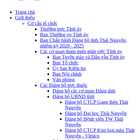
Trang chủ
Giới thiệu
Cơ cấu tổ chức
Thường trực Tỉnh ủy
Ban Thường vụ Tỉnh ủy
Ban Chấp hành Đảng bộ tỉnh Thái Nguyên,
nhiệm kỳ 2020 - 2025
Các cơ quan tham mưu giúp việc Tỉnh ủy
Ban Tuyên giáo và Dân vận Tỉnh ủy
Ban Tổ chức
Ủy ban Kiểm tra
Ban Nội chính
Văn phòng
Các Đảng bộ trực thuộc
Đảng bộ các cơ quan Đảng tỉnh
Đảng bộ UBND tỉnh
Đảng bộ CTCP Gang thép Thái
Nguyên
Đảng bộ Đại học Thái Nguyên
Đảng bộ Bệnh viện TW Thái
Nguyên
Đảng bộ CTCP Kim loại màu Thái
Nguyên - Vimico