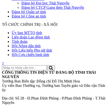
Đảng bộ Đại học Thái Nguyên
Đảng bộ CTCP Gang thép Thái Nguyên
Đảng bộ Quân sự tỉnh
Đảng bộ Công an tỉnh
TỔ CHỨC CHÍNH TRỊ - XÃ HỘI
Ủy ban MTTQ tỉnh
Liên đoàn Lao động tỉnh
Tỉnh đoàn
Hội Nông dân tỉnh
Hội Liên hiệp Phụ nữ tỉnh
Hội Cựu chiến binh tỉnh
×
CỔNG THÔNG TIN ĐIỆN TỬ ĐẢNG BỘ TỈNH THÁI
NGUYÊN
Trưởng Ban Biên tập: Đồng chí Đỗ Thị Minh Hoa
Ủy viên Ban Thường vụ, Trưởng ban Tuyên giáo và Dân vận Tỉnh
ủy
Địa chỉ: Số 28 - Đ.Phan Đình Phùng - P.Phan Đình Phùng - T.Thái
Nguyên