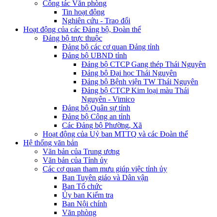
Công tác Văn phòng
Tin hoạt động
Nghiên cứu - Trao đổi
Hoạt động của các Đảng bộ, Đoàn thể
Đảng bộ trực thuộc
Đảng bộ các cơ quan Đảng tỉnh
Đảng bộ UBND tỉnh
Đảng bộ CTCP Gang thép Thái Nguyên
Đảng bộ Đại học Thái Nguyên
Đảng bộ Bệnh viện TW Thái Nguyên
Đảng bộ CTCP Kim loại màu Thái
Nguyên - Vimico
Đảng bộ Quân sự tỉnh
Đảng bộ Công an tỉnh
Các Đảng bộ Phường, Xã
Hoạt động của Uỷ ban MTTQ và các Đoàn thể
Hệ thống văn bản
Văn bản của Trung ương
Văn bản của Tỉnh ủy
Các cơ quan tham mưu giúp việc tỉnh ủy
Ban Tuyên giáo và Dân vận
Ban Tổ chức
Ủy ban Kiểm tra
Ban Nội chính
Văn phòng