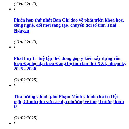
(25/02/2025)
Phiên họp thứ nhất Ban Chỉ đạo về phát triển khoa học,
công nghệ, đổi mới sáng tạo, chuyển đổi số tỉnh Thái
Nguyên
(21/02/2025)
Phát huy trí tuệ tập thể, đóng góp ý kiến xây dựng văn
kiện Đại hội đại biểu Đảng bộ tỉnh lần thứ XXI, nhiệm kỳ
2025 - 2030
(21/02/2025)
Thủ tướng Chính phủ Phạm Minh Chính chủ trì Hội
nghị Chính phủ với các địa phương về tăng trưởng kinh
tế
(21/02/2025)