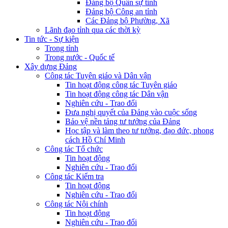
Đảng bộ Quân sự tỉnh
Đảng bộ Công an tỉnh
Các Đảng bộ Phường, Xã
Lãnh đạo tỉnh qua các thời kỳ
Tin tức - Sự kiện
Trong tỉnh
Trong nước - Quốc tế
Xây dựng Đảng
Công tác Tuyên giáo và Dân vận
Tin hoạt động công tác Tuyên giáo
Tin hoạt động công tác Dân vận
Nghiên cứu - Trao đổi
Đưa nghị quyết của Đảng vào cuộc sống
Bảo vệ nền tảng tư tưởng của Đảng
Học tập và làm theo tư tưởng, đạo đức, phong
cách Hồ Chí Minh
Công tác Tổ chức
Tin hoạt động
Nghiên cứu - Trao đổi
Công tác Kiểm tra
Tin hoạt động
Nghiên cứu - Trao đổi
Công tác Nội chính
Tin hoạt động
Nghiên cứu - Trao đổi