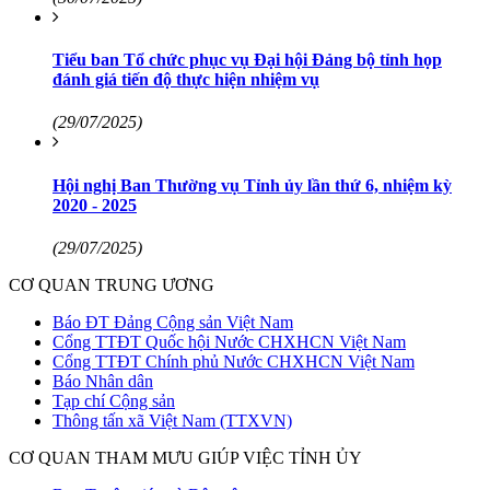
Tiểu ban Tổ chức phục vụ Đại hội Đảng bộ tỉnh họp
đánh giá tiến độ thực hiện nhiệm vụ
(29/07/2025)
Hội nghị Ban Thường vụ Tỉnh ủy lần thứ 6, nhiệm kỳ
2020 - 2025
(29/07/2025)
CƠ QUAN TRUNG ƯƠNG
Báo ĐT Đảng Cộng sản Việt Nam
Cổng TTĐT Quốc hội Nước CHXHCN Việt Nam
Cổng TTĐT Chính phủ Nước CHXHCN Việt Nam
Báo Nhân dân
Tạp chí Cộng sản
Thông tấn xã Việt Nam (TTXVN)
CƠ QUAN THAM MƯU GIÚP VIỆC TỈNH ỦY