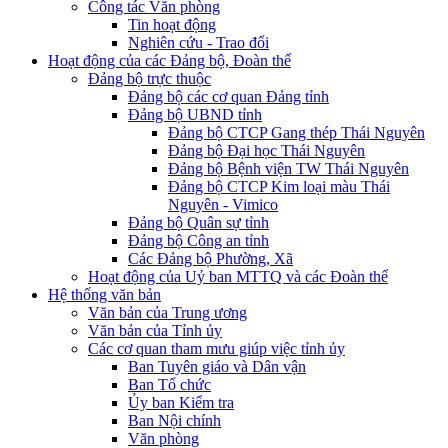
Công tác Văn phòng
Tin hoạt động
Nghiên cứu - Trao đổi
Hoạt động của các Đảng bộ, Đoàn thể
Đảng bộ trực thuộc
Đảng bộ các cơ quan Đảng tỉnh
Đảng bộ UBND tỉnh
Đảng bộ CTCP Gang thép Thái Nguyên
Đảng bộ Đại học Thái Nguyên
Đảng bộ Bệnh viện TW Thái Nguyên
Đảng bộ CTCP Kim loại màu Thái
Nguyên - Vimico
Đảng bộ Quân sự tỉnh
Đảng bộ Công an tỉnh
Các Đảng bộ Phường, Xã
Hoạt động của Uỷ ban MTTQ và các Đoàn thể
Hệ thống văn bản
Văn bản của Trung ương
Văn bản của Tỉnh ủy
Các cơ quan tham mưu giúp việc tỉnh ủy
Ban Tuyên giáo và Dân vận
Ban Tổ chức
Ủy ban Kiểm tra
Ban Nội chính
Văn phòng