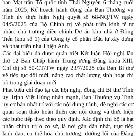
ban Mặt trận Tổ quốc tỉnh Thái Nguyên 6 tháng cuối
năm 2025; Kế hoạch hành động của Ban Thường vụ
Tỉnh ủy thực hiện Nghị quyết số 68-NQ/TW ngày
04/5/2025 của Bộ Chính trị về phát triển kinh tế tư
nhân; chủ trương điều chỉnh Dự án khu nhà ở Đồng
Tiến (khu số 1) của Công ty cổ phần Đầu tư xây dựng
và phát triển nhà Thiện Anh.
Các đại biểu đã được quán triệt Kết luận Hội nghị lần
thứ 12 Ban Chấp hành Trung ương Đảng khóa XIII;
Chỉ thị số 50-CT/TW ngày 23/7/2025 của Ban Bí thư
về tiếp tục đổi mới, nâng cao chất lượng sinh hoạt chi
bộ trong giai đoạn mới.
Phát biểu chỉ đạo tại các hội nghị, đồng chí Bí thư Tỉnh
ủy Trịnh Việt Hùng nhấn mạnh, Ban Thường vụ Tỉnh
ủy cơ bản nhất trí với các nội dung trình, đề nghị các cơ
quan soạn thảo hoàn thiện các nội dung và thực hiện
các bước tiếp theo theo quy định. Xác định chi bộ là hạt
nhân chính trị ở cơ sở, là nơi gần dân nhất, trực tiếp
lãnh đạo, cụ thể hóa chủ trương, đường lối của Đảng