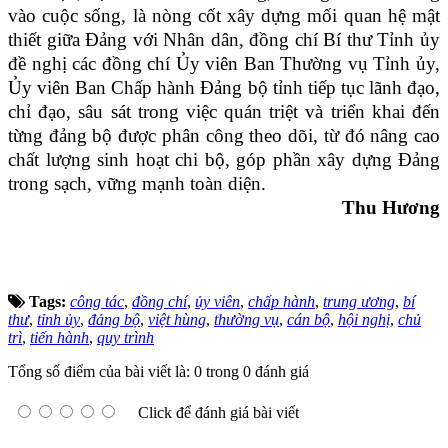
vào cuộc sống, là nòng cốt xây dựng mối quan hệ mật
thiết giữa Đảng với Nhân dân, đồng chí Bí thư Tỉnh ủy
đề nghị các đồng chí Ủy viên Ban Thường vụ Tỉnh ủy,
Ủy viên Ban Chấp hành Đảng bộ tỉnh tiếp tục lãnh đạo,
chỉ đạo, sâu sát trong việc quán triệt và triển khai đến
từng đảng bộ được phân công theo dõi, từ đó nâng cao
chất lượng sinh hoạt chi bộ, góp phần xây dựng Đảng
trong sạch, vững mạnh toàn diện.
Thu Hương
Tags:
công tác
,
đồng chí
,
ủy viên
,
chấp hành
,
trung ương
,
bí
thư
,
tỉnh ủy
,
đảng bộ
,
việt hùng
,
thường vụ
,
cán bộ
,
hội nghị
,
chủ
trì
,
tiến hành
,
quy trình
Tổng số điểm của bài viết là: 0 trong 0 đánh giá
Click để đánh giá bài viết