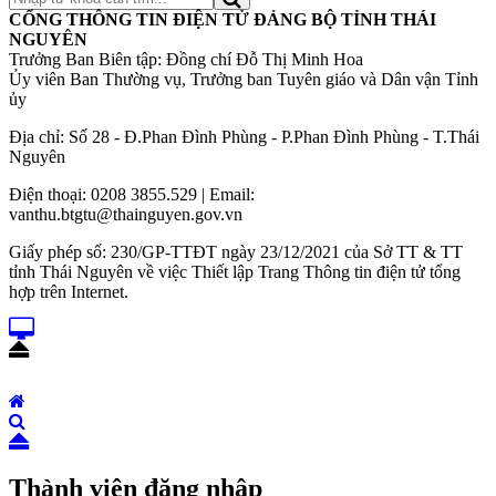
CỔNG THÔNG TIN ĐIỆN TỬ ĐẢNG BỘ TỈNH THÁI
NGUYÊN
Trưởng Ban Biên tập: Đồng chí Đỗ Thị Minh Hoa
Ủy viên Ban Thường vụ, Trưởng ban Tuyên giáo và Dân vận Tỉnh
ủy
Địa chỉ: Số 28 - Đ.Phan Đình Phùng - P.Phan Đình Phùng - T.Thái
Nguyên
Điện thoại: 0208 3855.529 | Email:
vanthu.btgtu@thainguyen.gov.vn
Giấy phép số: 230/GP-TTĐT ngày 23/12/2021 của Sở TT & TT
tỉnh Thái Nguyên về việc Thiết lập Trang Thông tin điện tử tổng
hợp trên Internet.
Thành viên đăng nhập