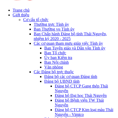
Trang chủ
Giới thiệu
Cơ cấu tổ chức
Thường trực Tỉnh ủy
Ban Thường vụ Tỉnh ủy
Ban Chấp hành Đảng bộ tỉnh Thái Nguyên,
nhiệm kỳ 2020 - 2025
Các cơ quan tham mưu giúp việc Tỉnh ủy
Ban Tuyên giáo và Dân vận Tỉnh ủy
Ban Tổ chức
Ủy ban Kiểm tra
Ban Nội chính
Văn phòng
Các Đảng bộ trực thuộc
Đảng bộ các cơ quan Đảng tỉnh
Đảng bộ UBND tỉnh
Đảng bộ CTCP Gang thép Thái
Nguyên
Đảng bộ Đại học Thái Nguyên
Đảng bộ Bệnh viện TW Thái
Nguyên
Đảng bộ CTCP Kim loại màu Thái
Nguyên - Vimico