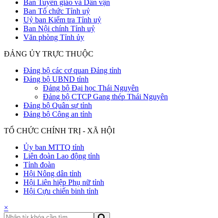
Ban Tuyên giáo và Dân vận
Ban Tổ chức Tỉnh uỷ
Uỷ ban Kiểm tra Tỉnh uỷ
Ban Nội chính Tỉnh uỷ
Văn phòng Tỉnh ủy
ĐẢNG ỦY TRỰC THUỘC
Đảng bộ các cơ quan Đảng tỉnh
Đảng bộ UBND tỉnh
Đảng bộ Đại học Thái Nguyên
Đảng bộ CTCP Gang thép Thái Nguyên
Đảng bộ Quân sự tỉnh
Đảng bộ Công an tỉnh
TỔ CHỨC CHÍNH TRỊ - XÃ HỘI
Ủy ban MTTQ tỉnh
Liên đoàn Lao động tỉnh
Tỉnh đoàn
Hội Nông dân tỉnh
Hội Liên hiệp Phụ nữ tỉnh
Hội Cựu chiến binh tỉnh
×