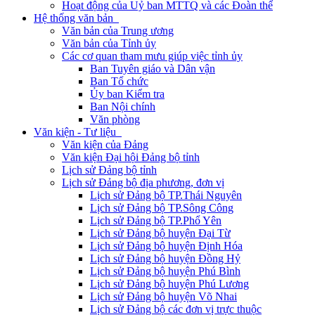
Hoạt động của Uỷ ban MTTQ và các Đoàn thể
Hệ thống văn bản
Văn bản của Trung ương
Văn bản của Tỉnh ủy
Các cơ quan tham mưu giúp việc tỉnh ủy
Ban Tuyên giáo và Dân vận
Ban Tổ chức
Ủy ban Kiểm tra
Ban Nội chính
Văn phòng
Văn kiện - Tư liệu
Văn kiện của Đảng
Văn kiện Đại hội Đảng bộ tỉnh
Lịch sử Đảng bộ tỉnh
Lịch sử Đảng bộ địa phương, đơn vị
Lịch sử Đảng bộ TP.Thái Nguyên
Lịch sử Đảng bộ TP.Sông Công
Lịch sử Đảng bộ TP.Phổ Yên
Lịch sử Đảng bộ huyện Đại Từ
Lịch sử Đảng bộ huyện Định Hóa
Lịch sử Đảng bộ huyện Đồng Hỷ
Lịch sử Đảng bộ huyện Phú Bình
Lịch sử Đảng bộ huyện Phú Lương
Lịch sử Đảng bộ huyện Võ Nhai
Lịch sử Đảng bộ các đơn vị trực thuộc