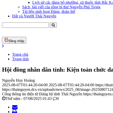
Lịch sử các đảng bộ phường, xã thuộc tỉnh Bắc Kạ
Sách, bài viết của tổng bí thư Nguyễn Phú Trọng
Tài liệu sinh hoạt Đảng, đoàn thể
Đất và Người Thái Nguyên
Đăng nhập
Trang chủ
Trong tỉnh
Hội đồng nhân dân tỉnh: Kiện toàn chức d
Nguyễn Huy Hoàng
2025-08-07T01:44:20-04:00
2025-08-07T01:44:20-04:00
https://th
https://thainguyen.dcs.vn/uploads/news/2025_08/image-2025080712
Cổng thông tin điện tử Đảng bộ tỉnh Thái Nguyên
https://thainguyen
Thứ năm - 07/08/2025 01:43
0