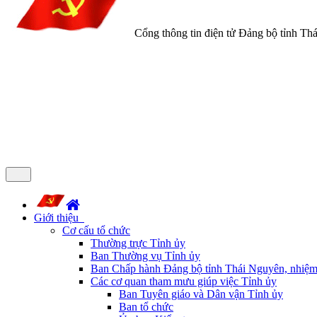
Cổng thông tin điện tử Đảng bộ tỉnh Th
Giới thiệu
Cơ cấu tổ chức
Thường trực Tỉnh ủy
Ban Thường vụ Tỉnh ủy
Ban Chấp hành Đảng bộ tỉnh Thái Nguyên, nhiệm
Các cơ quan tham mưu giúp việc Tỉnh ủy
Ban Tuyên giáo và Dân vận Tỉnh ủy
Ban tổ chức