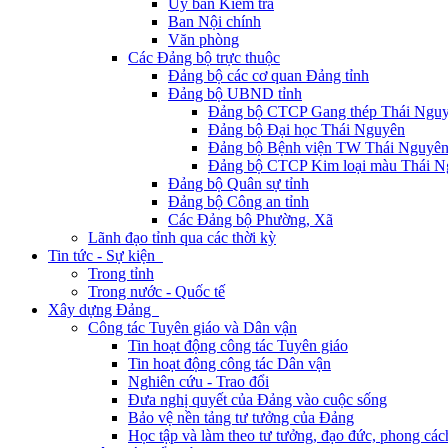
Ủy ban Kiểm tra
Ban Nội chính
Văn phòng
Các Đảng bộ trực thuộc
Đảng bộ các cơ quan Đảng tỉnh
Đảng bộ UBND tỉnh
Đảng bộ CTCP Gang thép Thái Ngu
Đảng bộ Đại học Thái Nguyên
Đảng bộ Bệnh viện TW Thái Nguyê
Đảng bộ CTCP Kim loại màu Thái N
Đảng bộ Quân sự tỉnh
Đảng bộ Công an tỉnh
Các Đảng bộ Phường, Xã
Lãnh đạo tỉnh qua các thời kỳ
Tin tức - Sự kiện
Trong tỉnh
Trong nước - Quốc tế
Xây dựng Đảng
Công tác Tuyên giáo và Dân vận
Tin hoạt động công tác Tuyên giáo
Tin hoạt động công tác Dân vận
Nghiên cứu - Trao đổi
Đưa nghị quyết của Đảng vào cuộc sống
Bảo vệ nền tảng tư tưởng của Đảng
Học tập và làm theo tư tưởng, đạo đức, phong cá