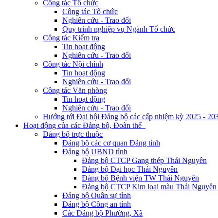
Công tác Tổ chức
Công tác Tổ chức
Nghiên cứu - Trao đổi
Quy trình nghiệp vụ Ngành Tổ chức
Công tác Kiểm tra
Tin hoạt động
Nghiên cứu - Trao đổi
Công tác Nội chính
Tin hoạt động
Nghiên cứu - Trao đổi
Công tác Văn phòng
Tin hoạt động
Nghiên cứu - Trao đổi
Hướng tới Đại hội Đảng bộ các cấp nhiệm kỳ 2025 - 20
Hoạt động của các Đảng bộ, Đoàn thể
Đảng bộ trực thuộc
Đảng bộ các cơ quan Đảng tỉnh
Đảng bộ UBND tỉnh
Đảng bộ CTCP Gang thép Thái Nguyên
Đảng bộ Đại học Thái Nguyên
Đảng bộ Bệnh viện TW Thái Nguyên
Đảng bộ CTCP Kim loại màu Thái Nguyên 
Đảng bộ Quân sự tỉnh
Đảng bộ Công an tỉnh
Các Đảng bộ Phường, Xã