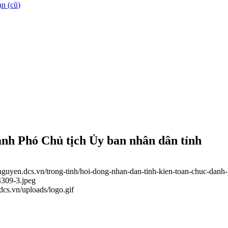
n (cũ)
anh Phó Chủ tịch Ủy ban nhân dân tỉnh
ainguyen.dcs.vn/trong-tinh/hoi-dong-nhan-dan-tinh-kien-toan-chuc-dan
4309-3.jpeg
.dcs.vn/uploads/logo.gif