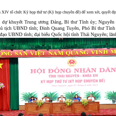
IV tổ chức Kỳ họp thứ tư (Kỳ họp chuyên đề) để xem xét, quyết định
n dự khuyết Trung ương Đảng, Bí thư Tỉnh ủy; Nguyễn 
 tịch UBND tỉnh; Đinh Quang Tuyên, Phó Bí thư Tỉnh 
o UBND tỉnh; đại biểu Quốc hội tỉnh Thái Nguyên; lãnh 