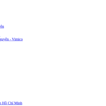
yên
n
guyên - Vimico
ch Hồ Chí Minh