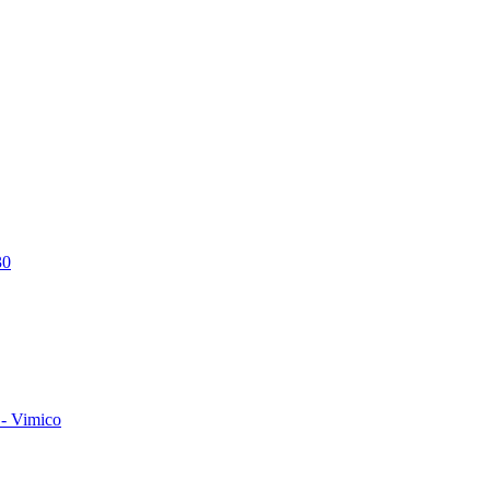
30
- Vimico