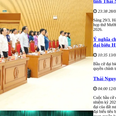
tỉnh Thái
23:38 28/
Sáng 29/3, H
họp thứ Mười
2026.
Ý nghĩa ch
đại biểu 
10:35 13/
Bầu cử đại bi
quyền chính t
Thái Nguy
04:00 12/
Cuộc bầu cử 
nhiệm kỳ 2026
đại của đất n
đại biểu tiêu