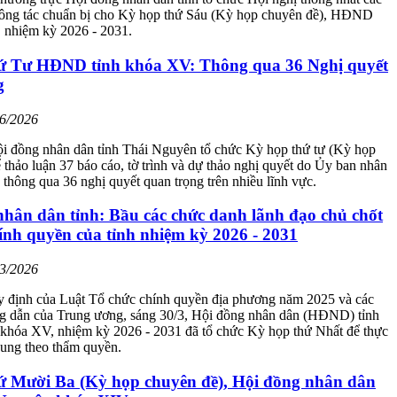
công tác chuẩn bị cho Kỳ họp thứ Sáu (Kỳ họp chuyên đề), HĐND
, nhiệm kỳ 2026 - 2031.
ứ Tư HĐND tỉnh khóa XV: Thông qua 36 Nghị quyết
g
06/2026
ội đồng nhân dân tỉnh Thái Nguyên tổ chức Kỳ họp thứ tư (Kỳ họp
 thảo luận 37 báo cáo, tờ trình và dự thảo nghị quyết do Ủy ban nhân
; thông qua 36 nghị quyết quan trọng trên nhiều lĩnh vực.
nhân dân tỉnh: Bầu các chức danh lãnh đạo chủ chốt
ính quyền của tỉnh nhiệm kỳ 2026 - 2031
03/2026
y định của Luật Tổ chức chính quyền địa phương năm 2025 và các
g dẫn của Trung ương, sáng 30/3, Hội đồng nhân dân (HĐND) tỉnh
khóa XV, nhiệm kỳ 2026 - 2031 đã tổ chức Kỳ họp thứ Nhất để thực
dung theo thẩm quyền.
ứ Mười Ba (Kỳ họp chuyên đề), Hội đồng nhân dân