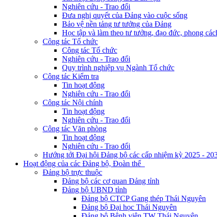
Nghiên cứu - Trao đổi
Đưa nghị quyết của Đảng vào cuộc sống
Bảo vệ nền tảng tư tưởng của Đảng
Học tập và làm theo tư tưởng, đạo đức, phong cá
Công tác Tổ chức
Công tác Tổ chức
Nghiên cứu - Trao đổi
Quy trình nghiệp vụ Ngành Tổ chức
Công tác Kiểm tra
Tin hoạt động
Nghiên cứu - Trao đổi
Công tác Nội chính
Tin hoạt động
Nghiên cứu - Trao đổi
Công tác Văn phòng
Tin hoạt động
Nghiên cứu - Trao đổi
Hướng tới Đại hội Đảng bộ các cấp nhiệm kỳ 2025 - 20
Hoạt động của các Đảng bộ, Đoàn thể
Đảng bộ trực thuộc
Đảng bộ các cơ quan Đảng tỉnh
Đảng bộ UBND tỉnh
Đảng bộ CTCP Gang thép Thái Nguyên
Đảng bộ Đại học Thái Nguyên
Đảng bộ Bệnh viện TW Thái Nguyên