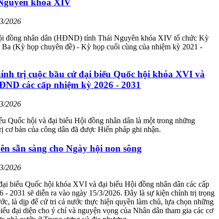
 Nguyên khóa XIV
03/2026
ội đồng nhân dân (HĐND) tỉnh Thái Nguyên khóa XIV tổ chức Kỳ
 Ba (Kỳ họp chuyên đề) - Kỳ họp cuối cùng của nhiệm kỳ 2021 -
ính trị cuộc bầu cử đại biểu Quốc hội khóa XVI và
HĐND các cấp nhiệm kỳ 2026 - 2031
03/2026
ểu Quốc hội và đại biểu Hội đồng nhân dân là một trong những
rị cơ bản của công dân đã được Hiến pháp ghi nhận.
ên sẵn sàng cho Ngày hội non sông
03/2026
đại biểu Quốc hội khóa XVI và đại biểu Hội đồng nhân dân các cấp
 - 2031 sẽ diễn ra vào ngày 15/3/2026. Đây là sự kiện chính trị trọng
ước, là dịp để cử tri cả nước thực hiện quyền làm chủ, lựa chọn những
 biểu đại diện cho ý chí và nguyện vọng của Nhân dân tham gia các cơ