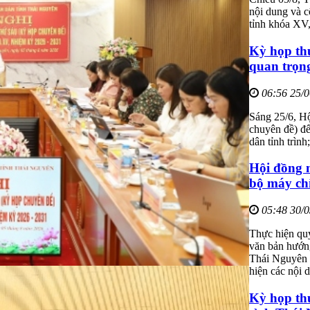
nội dung và 
tỉnh khóa XV
Kỳ họp th
quan trọn
06:56 25/
Sáng 25/6, H
chuyên đề) để
dân tỉnh trình
Hội đồng 
bộ máy ch
05:48 30/
Thực hiện qu
văn bản hướn
Thái Nguyên 
hiện các nội 
Kỳ họp th