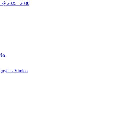
 kỳ 2025 - 2030
yên
n
guyên - Vimico