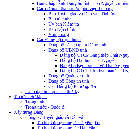
Ban Chấp hành Đảng bộ tỉnh Thái Nguyên, nhiệm
Các cơ quan tham mưu giúp việc Tỉnh ủy
Ban Tuyên giáo và Dân vận Tỉnh ủy
Ban tổ chức
Ủy ban Kiểm tra
Ban Nội chính
Văn phòng
Các Đảng bộ trực thuộc
Đảng bộ các cơ quan Đảng tỉnh
Đảng bộ UBND tỉnh
Đảng bộ CTCP Gang thép Thái Ngu
Đảng bộ Đại học Thái Nguyên
Đảng bộ Bệnh viện TW Thái Nguyê
Đảng bộ CTCP Kim loại màu Thái N
Đảng bộ Quân sự tỉnh
Đảng bộ Công an tỉnh
Các Đảng bộ Phường, Xã
Lãnh đạo tỉnh qua các thời kỳ
Tin tức - Sự kiện
Trong tỉnh
Trong nước - Quốc tế
Xây dựng Đảng
Công tác Tuyên giáo và Dân vận
Tin hoạt động công tác Tuyên giáo
Tin hoạt động công tác Dân vận