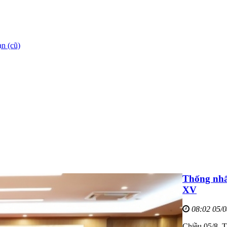
n (cũ)
Thống nhấ
XV
08:02 05/
Chiều 05/8, T