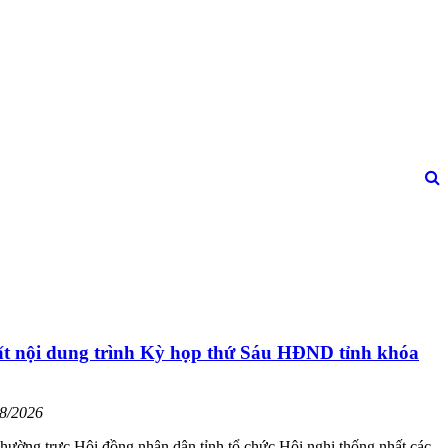
t nội dung trình Kỳ họp thứ Sáu HĐND tỉnh khóa
08/2026
hường trực Hội đồng nhân dân tỉnh tổ chức Hội nghị thống nhất các