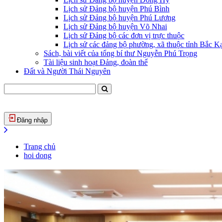
Lịch sử Đảng bộ huyện Phú Bình
Lịch sử Đảng bộ huyện Phú Lương
Lịch sử Đảng bộ huyện Võ Nhai
Lịch sử Đảng bộ các đơn vị trực thuộc
Lịch sử các đảng bộ phường, xã thuộc tỉnh Bắc Kạ
Sách, bài viết của tổng bí thư Nguyễn Phú Trọng
Tài liệu sinh hoạt Đảng, đoàn thể
Đất và Người Thái Nguyên
Đăng nhập
Trang chủ
hoi dong