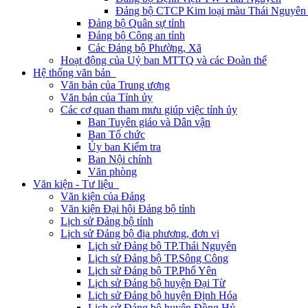
Đảng bộ CTCP Kim loại màu Thái Nguyên 
Đảng bộ Quân sự tỉnh
Đảng bộ Công an tỉnh
Các Đảng bộ Phường, Xã
Hoạt động của Uỷ ban MTTQ và các Đoàn thể
Hệ thống văn bản
Văn bản của Trung ương
Văn bản của Tỉnh ủy
Các cơ quan tham mưu giúp việc tỉnh ủy
Ban Tuyên giáo và Dân vận
Ban Tổ chức
Ủy ban Kiểm tra
Ban Nội chính
Văn phòng
Văn kiện - Tư liệu
Văn kiện của Đảng
Văn kiện Đại hội Đảng bộ tỉnh
Lịch sử Đảng bộ tỉnh
Lịch sử Đảng bộ địa phương, đơn vị
Lịch sử Đảng bộ TP.Thái Nguyên
Lịch sử Đảng bộ TP.Sông Công
Lịch sử Đảng bộ TP.Phổ Yên
Lịch sử Đảng bộ huyện Đại Từ
Lịch sử Đảng bộ huyện Định Hóa
Lịch sử Đảng bộ huyện Đồng Hỷ