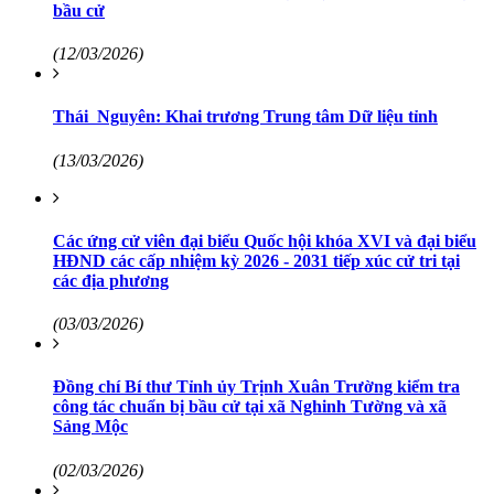
bầu cử
(12/03/2026)
Thái Nguyên: Khai trương Trung tâm Dữ liệu tỉnh
(13/03/2026)
Các ứng cử viên đại biểu Quốc hội khóa XVI và đại biểu
HĐND các cấp nhiệm kỳ 2026 - 2031 tiếp xúc cử tri tại
các địa phương
(03/03/2026)
Đồng chí Bí thư Tỉnh ủy Trịnh Xuân Trường kiểm tra
công tác chuẩn bị bầu cử tại xã Nghinh Tường và xã
Sảng Mộc
(02/03/2026)