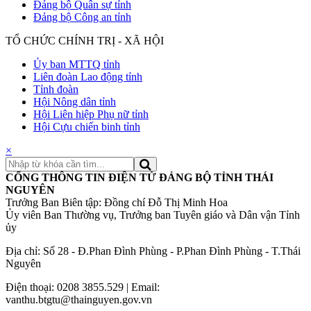
Đảng bộ Quân sự tỉnh
Đảng bộ Công an tỉnh
TỔ CHỨC CHÍNH TRỊ - XÃ HỘI
Ủy ban MTTQ tỉnh
Liên đoàn Lao động tỉnh
Tỉnh đoàn
Hội Nông dân tỉnh
Hội Liên hiệp Phụ nữ tỉnh
Hội Cựu chiến binh tỉnh
×
CỔNG THÔNG TIN ĐIỆN TỬ ĐẢNG BỘ TỈNH THÁI
NGUYÊN
Trưởng Ban Biên tập: Đồng chí Đỗ Thị Minh Hoa
Ủy viên Ban Thường vụ, Trưởng ban Tuyên giáo và Dân vận Tỉnh
ủy
Địa chỉ: Số 28 - Đ.Phan Đình Phùng - P.Phan Đình Phùng - T.Thái
Nguyên
Điện thoại: 0208 3855.529 | Email:
vanthu.btgtu@thainguyen.gov.vn