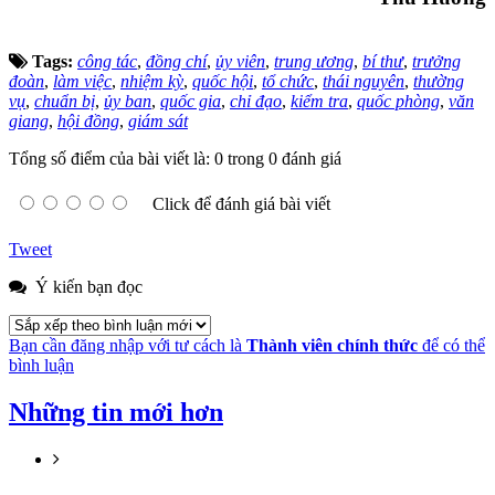
Tags:
công tác
,
đồng chí
,
ủy viên
,
trung ương
,
bí thư
,
trưởng
đoàn
,
làm việc
,
nhiệm kỳ
,
quốc hội
,
tổ chức
,
thái nguyên
,
thường
vụ
,
chuẩn bị
,
ủy ban
,
quốc gia
,
chỉ đạo
,
kiểm tra
,
quốc phòng
,
văn
giang
,
hội đồng
,
giám sát
Tổng số điểm của bài viết là: 0 trong 0 đánh giá
Click để đánh giá bài viết
Tweet
Ý kiến bạn đọc
Bạn cần đăng nhập với tư cách là
Thành viên chính thức
để có thể
bình luận
Những tin mới hơn