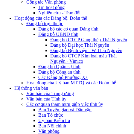
Công tác Văn phòng
Tin hoạt động
Nghiên cứu - Trao đổi
Hoạt động của các Đảng bộ, Đoàn thể
Đảng bộ trực thuộc
Đảng bộ các cơ quan Đảng tỉnh
Đảng bộ UBND tỉnh
Đảng bộ CTCP Gang thép Thái Nguyên
Đảng bộ Đại học Thái Nguyên
Đảng bộ Bệnh viện TW Thái Nguyên
Đảng bộ CTCP Kim loại màu Thái
Nguyên - Vimico
Đảng bộ Quân sự tỉnh
Đảng bộ Công an tỉnh
Các Đảng bộ Phường, Xã
Hoạt động của Uỷ ban MTTQ và các Đoàn thể
Hệ thống văn bản
Văn bản của Trung ương
Văn bản của Tỉnh ủy
Các cơ quan tham mưu giúp việc tỉnh ủy
Ban Tuyên giáo và Dân vận
Ban Tổ chức
Ủy ban Kiểm tra
Ban Nội chính
Văn phòng