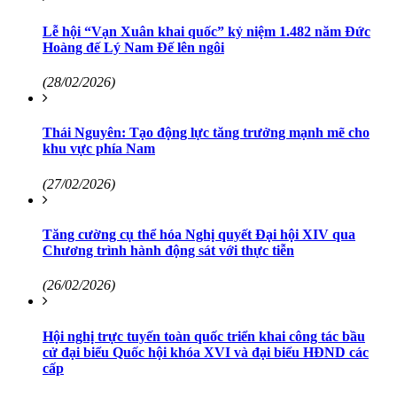
Lễ hội “Vạn Xuân khai quốc” kỷ niệm 1.482 năm Đức
Hoàng đế Lý Nam Đế lên ngôi
(28/02/2026)
Thái Nguyên: Tạo động lực tăng trưởng mạnh mẽ cho
khu vực phía Nam
(27/02/2026)
Tăng cường cụ thể hóa Nghị quyết Đại hội XIV qua
Chương trình hành động sát với thực tiễn
(26/02/2026)
Hội nghị trực tuyến toàn quốc triển khai công tác bầu
cử đại biểu Quốc hội khóa XVI và đại biểu HĐND các
cấp