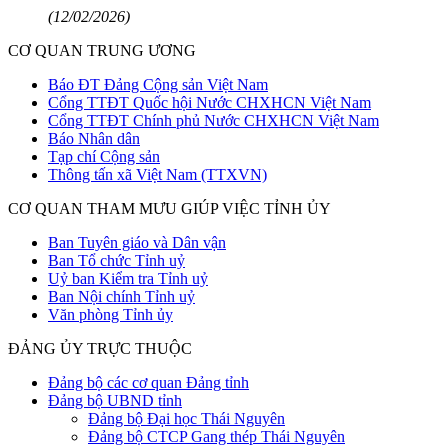
(12/02/2026)
CƠ QUAN TRUNG ƯƠNG
Báo ĐT Đảng Cộng sản Việt Nam
Cổng TTĐT Quốc hội Nước CHXHCN Việt Nam
Cổng TTĐT Chính phủ Nước CHXHCN Việt Nam
Báo Nhân dân
Tạp chí Cộng sản
Thông tấn xã Việt Nam (TTXVN)
CƠ QUAN THAM MƯU GIÚP VIỆC TỈNH ỦY
Ban Tuyên giáo và Dân vận
Ban Tổ chức Tỉnh uỷ
Uỷ ban Kiểm tra Tỉnh uỷ
Ban Nội chính Tỉnh uỷ
Văn phòng Tỉnh ủy
ĐẢNG ỦY TRỰC THUỘC
Đảng bộ các cơ quan Đảng tỉnh
Đảng bộ UBND tỉnh
Đảng bộ Đại học Thái Nguyên
Đảng bộ CTCP Gang thép Thái Nguyên