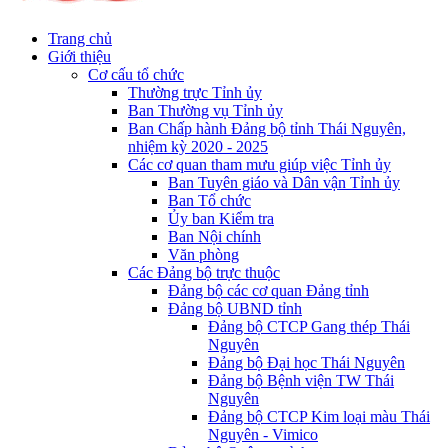
Trang chủ
Giới thiệu
Cơ cấu tổ chức
Thường trực Tỉnh ủy
Ban Thường vụ Tỉnh ủy
Ban Chấp hành Đảng bộ tỉnh Thái Nguyên,
nhiệm kỳ 2020 - 2025
Các cơ quan tham mưu giúp việc Tỉnh ủy
Ban Tuyên giáo và Dân vận Tỉnh ủy
Ban Tổ chức
Ủy ban Kiểm tra
Ban Nội chính
Văn phòng
Các Đảng bộ trực thuộc
Đảng bộ các cơ quan Đảng tỉnh
Đảng bộ UBND tỉnh
Đảng bộ CTCP Gang thép Thái
Nguyên
Đảng bộ Đại học Thái Nguyên
Đảng bộ Bệnh viện TW Thái
Nguyên
Đảng bộ CTCP Kim loại màu Thái
Nguyên - Vimico