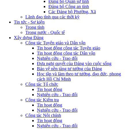
Đảng bộ Quân sự tỉnh
Đảng bộ Công an tỉnh
Các Đảng bộ Phường, Xã
Lãnh đạo tỉnh qua các thời kỳ
Tin tức - Sự kiện
Trong tỉnh
Trong nước - Quốc tế
Xây dựng Đảng
Công tác Tuyên giáo và Dân vận
Tin hoạt động công tác Tuyên giáo
Tin hoạt động công tác Dân vận
Nghiên cứu - Trao đổi
Đưa nghị quyết của Đảng vào cuộc sống
Bảo vệ nền tảng tư tưởng của Đảng
Học tập và làm theo tư tưởng, đạo đức, phong
cách Hồ Chí Minh
Công tác Tổ chức
Tin hoạt động
Nghiên cứu - Trao đổi
Công tác Kiểm tra
Tin hoạt động
Nghiên cứu - Trao đổi
Công tác Nội chính
Tin hoạt động
Nghiên cứu - Trao đổi