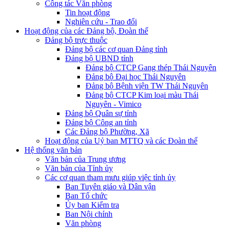
Công tác Văn phòng
Tin hoạt động
Nghiên cứu - Trao đổi
Hoạt động của các Đảng bộ, Đoàn thể
Đảng bộ trực thuộc
Đảng bộ các cơ quan Đảng tỉnh
Đảng bộ UBND tỉnh
Đảng bộ CTCP Gang thép Thái Nguyên
Đảng bộ Đại học Thái Nguyên
Đảng bộ Bệnh viện TW Thái Nguyên
Đảng bộ CTCP Kim loại màu Thái
Nguyên - Vimico
Đảng bộ Quân sự tỉnh
Đảng bộ Công an tỉnh
Các Đảng bộ Phường, Xã
Hoạt động của Uỷ ban MTTQ và các Đoàn thể
Hệ thống văn bản
Văn bản của Trung ương
Văn bản của Tỉnh ủy
Các cơ quan tham mưu giúp việc tỉnh ủy
Ban Tuyên giáo và Dân vận
Ban Tổ chức
Ủy ban Kiểm tra
Ban Nội chính
Văn phòng