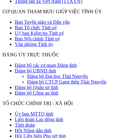
Thông tấn xã Việt Nam (TTXVN)
CƠ QUAN THAM MƯU GIÚP VIỆC TỈNH ỦY
Ban Tuyên giáo và Dân vận
Ban Tổ chức Tỉnh uỷ
Uỷ ban Kiểm tra Tỉnh uỷ
Ban Nội chính Tỉnh uỷ
Văn phòng Tỉnh ủy
ĐẢNG ỦY TRỰC THUỘC
Đảng bộ các cơ quan Đảng tỉnh
Đảng bộ UBND tỉnh
Đảng bộ Đại học Thái Nguyên
Đảng bộ CTCP Gang thép Thái Nguyên
Đảng bộ Quân sự tỉnh
Đảng bộ Công an tỉnh
TỔ CHỨC CHÍNH TRỊ - XÃ HỘI
Ủy ban MTTQ tỉnh
Liên đoàn Lao động tỉnh
Tỉnh đoàn
Hội Nông dân tỉnh
Hội Liên hiệp Phụ nữ tỉnh