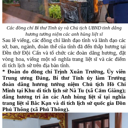
Các đồng chí Bí thư Tỉnh ủy và Chủ tịch UBND tỉnh dâng
hương tưởng niệm
các anh hùng liệt sĩ
Sau lễ viếng, các đồng chí lãnh đạo tỉnh và lãnh đạo các
sở, ban, ngành, đoàn thể của tỉnh đã đến thắp hương tại
Đền thờ Đội Cấn và tổ chức các đoàn dâng hương, đặt
vòng hoa, viếng một số nghĩa trang liệt sĩ và các điểm
di tích lịch sử trên địa bàn tỉnh.
* Đoàn do đồng chí Trịnh Xuân Trường, Ủy viên
Trung ương Đảng, Bí thư Tỉnh ủy làm Trưởng
đoàn dâng hương tưởng niệm Chủ tịch Hồ Chí
Minh tại Khu di tích lịch sử Nà Tu (xã Cẩm Giàng);
dâng hương tri ân các Anh hùng liệt sĩ tại nghĩa
trang liệt sĩ Bắc Kạn và di tích lịch sử quốc gia Đồn
Phủ Thông (xã Phủ Thông).