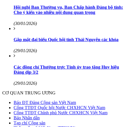
Hội nghị Ban Thường vụ, Ban Chấp hành Đảng bộ tỉnh:
Cho ý kiến vào nhiều nội dung quan trọng
(30/01/2026)
Gặp mặt đại biểu Quốc hội tỉnh Thái Nguyên các khóa
(29/01/2026)
Các đồng chí Thường trực Tỉnh ủy trao tặng Huy hiệu
Đảng dịp 3/2
(29/01/2026)
CƠ QUAN TRUNG ƯƠNG
Báo ĐT Đảng Cộng sản Việt Nam
Cổng TTĐT Quốc hội Nước CHXHCN Việt Nam
Cổng TTĐT Chính phủ Nước CHXHCN Việt Nam
Báo Nhân dân
Tạp chí Cộng sản