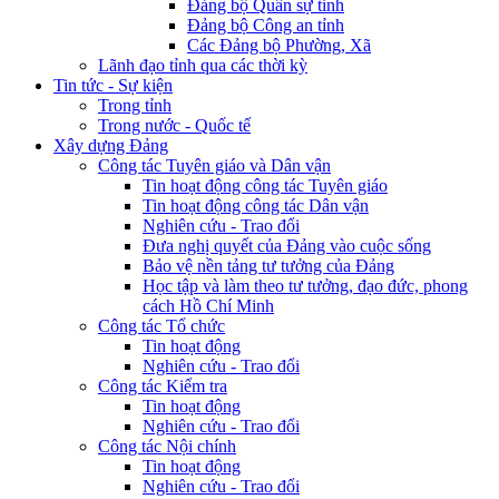
Đảng bộ Quân sự tỉnh
Đảng bộ Công an tỉnh
Các Đảng bộ Phường, Xã
Lãnh đạo tỉnh qua các thời kỳ
Tin tức - Sự kiện
Trong tỉnh
Trong nước - Quốc tế
Xây dựng Đảng
Công tác Tuyên giáo và Dân vận
Tin hoạt động công tác Tuyên giáo
Tin hoạt động công tác Dân vận
Nghiên cứu - Trao đổi
Đưa nghị quyết của Đảng vào cuộc sống
Bảo vệ nền tảng tư tưởng của Đảng
Học tập và làm theo tư tưởng, đạo đức, phong
cách Hồ Chí Minh
Công tác Tổ chức
Tin hoạt động
Nghiên cứu - Trao đổi
Công tác Kiểm tra
Tin hoạt động
Nghiên cứu - Trao đổi
Công tác Nội chính
Tin hoạt động
Nghiên cứu - Trao đổi