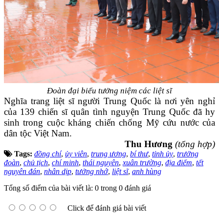
Đoàn đại biểu tưởng niệm các liệt sĩ
Nghĩa trang liệt sĩ người Trung Quốc là nơi yên nghỉ
của 139 chiến sĩ quân tình nguyện Trung Quốc đã hy
sinh trong cuộc kháng chiến chống Mỹ cứu nước của
dân tộc Việt Nam.
Thu Hương
(tổng hợp)
Tags:
đồng chí
,
ủy viên
,
trung ương
,
bí thư
,
tỉnh ủy
,
trưởng
đoàn
,
chủ tịch
,
chí minh
,
thái nguyên
,
xuân trường
,
địa điểm
,
tết
nguyên đán
,
nhân dịp
,
tưởng nhớ
,
liệt sĩ
,
anh hùng
Tổng số điểm của bài viết là: 0 trong 0 đánh giá
Click để đánh giá bài viết