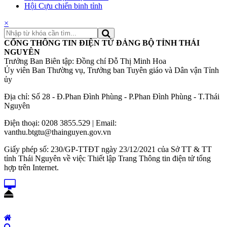
Hội Cựu chiến binh tỉnh
×
CỔNG THÔNG TIN ĐIỆN TỬ ĐẢNG BỘ TỈNH THÁI
NGUYÊN
Trưởng Ban Biên tập: Đồng chí Đỗ Thị Minh Hoa
Ủy viên Ban Thường vụ, Trưởng ban Tuyên giáo và Dân vận Tỉnh
ủy
Địa chỉ: Số 28 - Đ.Phan Đình Phùng - P.Phan Đình Phùng - T.Thái
Nguyên
Điện thoại: 0208 3855.529 | Email:
vanthu.btgtu@thainguyen.gov.vn
Giấy phép số: 230/GP-TTĐT ngày 23/12/2021 của Sở TT & TT
tỉnh Thái Nguyên về việc Thiết lập Trang Thông tin điện tử tổng
hợp trên Internet.