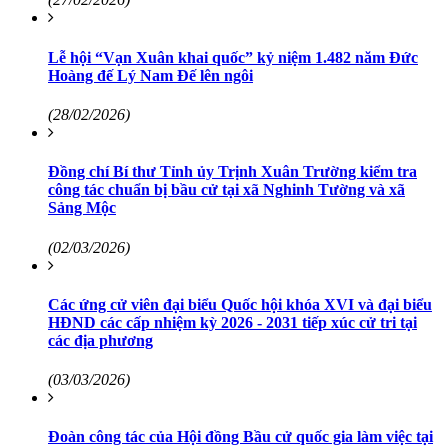
Lễ hội “Vạn Xuân khai quốc” kỷ niệm 1.482 năm Đức
Hoàng đế Lý Nam Đế lên ngôi
(28/02/2026)
Đồng chí Bí thư Tỉnh ủy Trịnh Xuân Trường kiểm tra
công tác chuẩn bị bầu cử tại xã Nghinh Tường và xã
Sảng Mộc
(02/03/2026)
Các ứng cử viên đại biểu Quốc hội khóa XVI và đại biểu
HĐND các cấp nhiệm kỳ 2026 - 2031 tiếp xúc cử tri tại
các địa phương
(03/03/2026)
Đoàn công tác của Hội đồng Bầu cử quốc gia làm việc tại