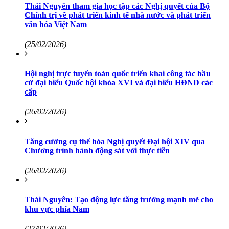
Thái Nguyên tham gia học tập các Nghị quyết của Bộ
Chính trị về phát triển kinh tế nhà nước và phát triển
văn hóa Việt Nam
(25/02/2026)
Hội nghị trực tuyến toàn quốc triển khai công tác bầu
cử đại biểu Quốc hội khóa XVI và đại biểu HĐND các
cấp
(26/02/2026)
Tăng cường cụ thể hóa Nghị quyết Đại hội XIV qua
Chương trình hành động sát với thực tiễn
(26/02/2026)
Thái Nguyên: Tạo động lực tăng trưởng mạnh mẽ cho
khu vực phía Nam
(27/02/2026)