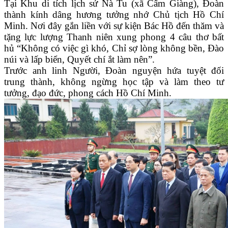
Tại Khu di tích lịch sử Nà Tu (xã Cẩm Giàng), Đoàn
thành kính dâng hương tưởng nhớ Chủ tịch Hồ Chí
Minh. Nơi đây gắn liền với sự kiện Bác Hồ đến thăm và
tặng lực lượng Thanh niên xung phong 4 câu thơ bất
hủ “Không có việc gì khó, Chỉ sợ lòng không bền, Đào
núi và lấp biển, Quyết chí ắt làm nên”.
Trước anh linh Người, Đoàn nguyện hứa tuyệt đối
trung thành, không ngừng học tập và làm theo tư
tưởng, đạo đức, phong cách Hồ Chí Minh.