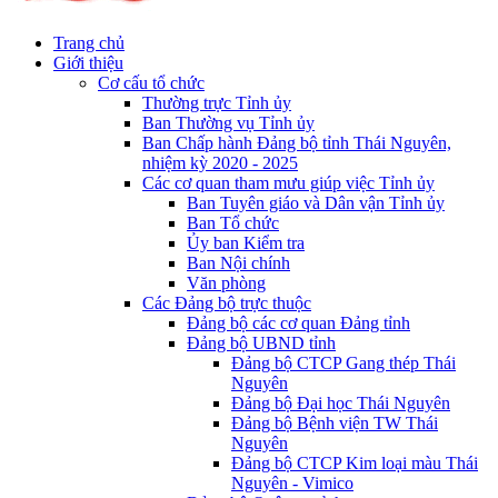
Trang chủ
Giới thiệu
Cơ cấu tổ chức
Thường trực Tỉnh ủy
Ban Thường vụ Tỉnh ủy
Ban Chấp hành Đảng bộ tỉnh Thái Nguyên,
nhiệm kỳ 2020 - 2025
Các cơ quan tham mưu giúp việc Tỉnh ủy
Ban Tuyên giáo và Dân vận Tỉnh ủy
Ban Tổ chức
Ủy ban Kiểm tra
Ban Nội chính
Văn phòng
Các Đảng bộ trực thuộc
Đảng bộ các cơ quan Đảng tỉnh
Đảng bộ UBND tỉnh
Đảng bộ CTCP Gang thép Thái
Nguyên
Đảng bộ Đại học Thái Nguyên
Đảng bộ Bệnh viện TW Thái
Nguyên
Đảng bộ CTCP Kim loại màu Thái
Nguyên - Vimico