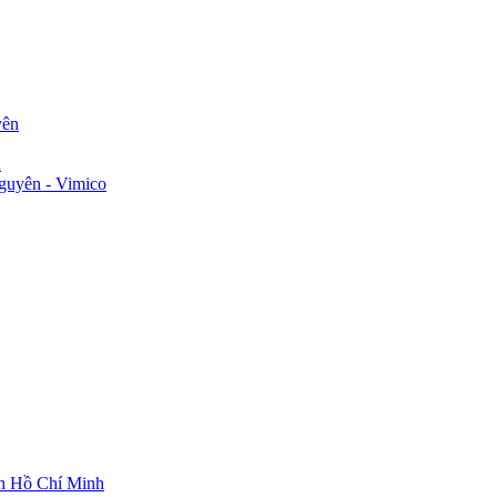
yên
n
guyên - Vimico
ch Hồ Chí Minh