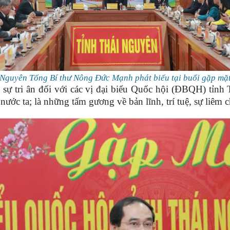
Nguyên Tổng Bí thư Nông Đức Mạnh phát biểu tại buổi gặp mặ
 sự tri ân đối với các vị đại biểu Quốc hội (ĐBQH) tỉn
nước ta; là những tấm gương về bản lĩnh, trí tuệ, sự liêm 