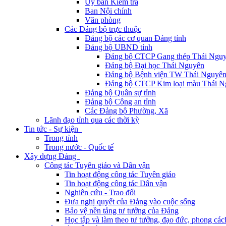
Ủy ban Kiểm tra
Ban Nội chính
Văn phòng
Các Đảng bộ trực thuộc
Đảng bộ các cơ quan Đảng tỉnh
Đảng bộ UBND tỉnh
Đảng bộ CTCP Gang thép Thái Ngu
Đảng bộ Đại học Thái Nguyên
Đảng bộ Bệnh viện TW Thái Nguyê
Đảng bộ CTCP Kim loại màu Thái N
Đảng bộ Quân sự tỉnh
Đảng bộ Công an tỉnh
Các Đảng bộ Phường, Xã
Lãnh đạo tỉnh qua các thời kỳ
Tin tức - Sự kiện
Trong tỉnh
Trong nước - Quốc tế
Xây dựng Đảng
Công tác Tuyên giáo và Dân vận
Tin hoạt động công tác Tuyên giáo
Tin hoạt động công tác Dân vận
Nghiên cứu - Trao đổi
Đưa nghị quyết của Đảng vào cuộc sống
Bảo vệ nền tảng tư tưởng của Đảng
Học tập và làm theo tư tưởng, đạo đức, phong cá