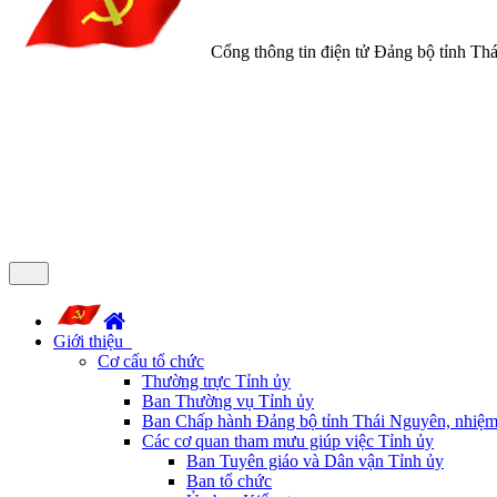
Cổng thông tin điện tử Đảng bộ tỉnh Th
Giới thiệu
Cơ cấu tổ chức
Thường trực Tỉnh ủy
Ban Thường vụ Tỉnh ủy
Ban Chấp hành Đảng bộ tỉnh Thái Nguyên, nhiệm
Các cơ quan tham mưu giúp việc Tỉnh ủy
Ban Tuyên giáo và Dân vận Tỉnh ủy
Ban tổ chức