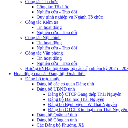
Công tác Tổ chức
Công tác Tổ chức
Nghiên cứu - Trao đổi
Quy trình nghiệp vụ Ngành Tổ chức
Công tác Kiểm tra
Tin hoạt động
Nghiên cứu - Trao đổi
Công tác Nội chính
Tin hoạt động
Nghiên cứu - Trao đổi
Công tác Văn phòng
Tin hoạt động
Nghiên cứu - Trao đổi
Hướng tới Đại hội Đảng bộ các cấp nhiệm kỳ 2025 - 20
Hoạt động của các Đảng bộ, Đoàn thể
Đảng bộ trực thuộc
Đảng bộ các cơ quan Đảng tỉnh
Đảng bộ UBND tỉnh
Đảng bộ CTCP Gang thép Thái Nguyên
Đảng bộ Đại học Thái Nguyên
Đảng bộ Bệnh viện TW Thái Nguyên
Đảng bộ CTCP Kim loại màu Thái Nguyên 
Đảng bộ Quân sự tỉnh
Đảng bộ Công an tỉnh
Các Đảng bộ Phường, Xã