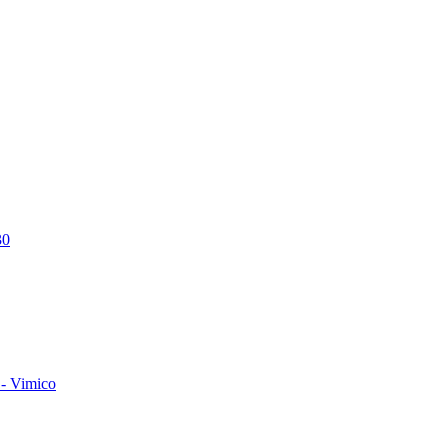
30
- Vimico