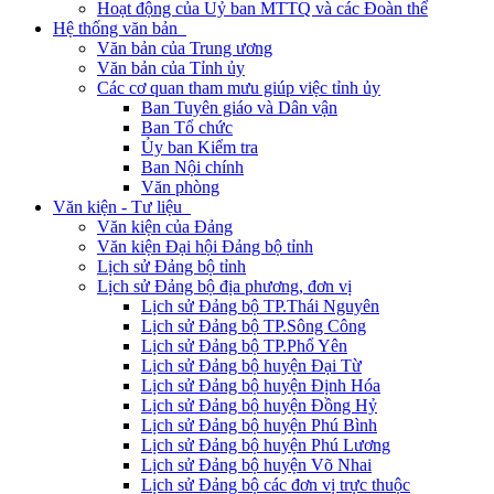
Hoạt động của Uỷ ban MTTQ và các Đoàn thể
Hệ thống văn bản
Văn bản của Trung ương
Văn bản của Tỉnh ủy
Các cơ quan tham mưu giúp việc tỉnh ủy
Ban Tuyên giáo và Dân vận
Ban Tổ chức
Ủy ban Kiểm tra
Ban Nội chính
Văn phòng
Văn kiện - Tư liệu
Văn kiện của Đảng
Văn kiện Đại hội Đảng bộ tỉnh
Lịch sử Đảng bộ tỉnh
Lịch sử Đảng bộ địa phương, đơn vị
Lịch sử Đảng bộ TP.Thái Nguyên
Lịch sử Đảng bộ TP.Sông Công
Lịch sử Đảng bộ TP.Phổ Yên
Lịch sử Đảng bộ huyện Đại Từ
Lịch sử Đảng bộ huyện Định Hóa
Lịch sử Đảng bộ huyện Đồng Hỷ
Lịch sử Đảng bộ huyện Phú Bình
Lịch sử Đảng bộ huyện Phú Lương
Lịch sử Đảng bộ huyện Võ Nhai
Lịch sử Đảng bộ các đơn vị trực thuộc