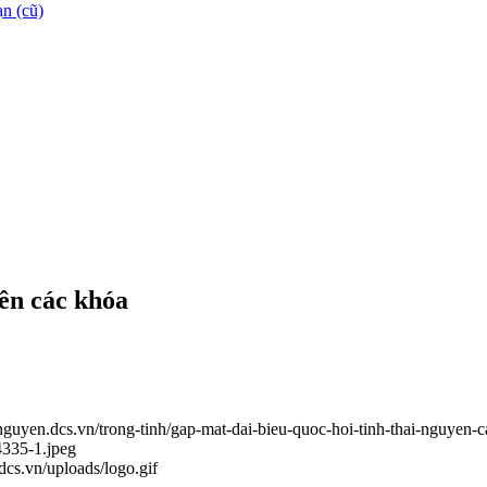
n (cũ)
ên các khóa
ainguyen.dcs.vn/trong-tinh/gap-mat-dai-bieu-quoc-hoi-tinh-thai-nguyen
4335-1.jpeg
.dcs.vn/uploads/logo.gif