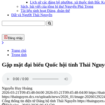
Lịch sử các đảng bộ phường, xã thuộc tỉnh Bắc Kạ
Sách, bài viết của tổng bí thư Nguyễn Phú Trọng
Tài liệu sinh hoạt Đảng, đoàn thể
Đất và Người Thái Nguyên
Đăng nhập
Trang chủ
Trong tỉnh
Gặp mặt đại biểu Quốc hội tỉnh Thái Nguy
Nguyễn Huy Hoàng
2026-03-21T09:45:48-04:00
2026-03-21T09:45:48-04:00
https://th
https://thainguyen.dcs.vn/uploads/news/2026_01/image-2026012922
Cổng thông tin điện tử Đảng bộ tỉnh Thái Nguyên
https://thainguyen