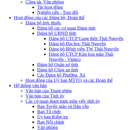
Công tác Văn phòng
Tin hoạt động
Nghiên cứu - Trao đổi
Hoạt động của các Đảng bộ, Đoàn thể
Đảng bộ trực thuộc
Đảng bộ các cơ quan Đảng tỉnh
Đảng bộ UBND tỉnh
Đảng bộ CTCP Gang thép Thái Nguyên
Đảng bộ Đại học Thái Nguyên
Đảng bộ Bệnh viện TW Thái Nguyên
Đảng bộ CTCP Kim loại màu Thái
Nguyên - Vimico
Đảng bộ Quân sự tỉnh
Đảng bộ Công an tỉnh
Các Đảng bộ Phường, Xã
Hoạt động của Uỷ ban MTTQ và các Đoàn thể
Hệ thống văn bản
Văn bản của Trung ương
Văn bản của Tỉnh ủy
Các cơ quan tham mưu giúp việc tỉnh ủy
Ban Tuyên giáo và Dân vận
Ban Tổ chức
Ủy ban Kiểm tra
Ban Nội chính
Văn phòng