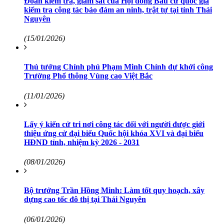
Đoàn kiểm tra, giám sát của Hội đồng Bầu cử quốc gia
kiểm tra công tác bảo đảm an ninh, trật tự tại tỉnh Thái
Nguyên
(15/01/2026)
Thủ tướng Chính phủ Phạm Minh Chính dự khởi công
Trường Phổ thông Vùng cao Việt Bắc
(11/01/2026)
Lấy ý kiến cử tri nơi công tác đối với người được giới
thiệu ứng cử đại biểu Quốc hội khóa XVI và đại biểu
HĐND tỉnh, nhiệm kỳ 2026 - 2031
(08/01/2026)
Bộ trưởng Trần Hồng Minh: Làm tốt quy hoạch, xây
dựng cao tốc đô thị tại Thái Nguyên
(06/01/2026)