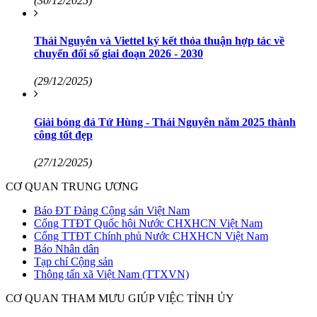
(30/12/2025)
Thái Nguyên và Viettel ký kết thỏa thuận hợp tác về
chuyển đổi số giai đoạn 2026 - 2030
(29/12/2025)
Giải bóng đá Tứ Hùng - Thái Nguyên năm 2025 thành
công tốt đẹp
(27/12/2025)
CƠ QUAN TRUNG ƯƠNG
Báo ĐT Đảng Cộng sản Việt Nam
Cổng TTĐT Quốc hội Nước CHXHCN Việt Nam
Cổng TTĐT Chính phủ Nước CHXHCN Việt Nam
Báo Nhân dân
Tạp chí Cộng sản
Thông tấn xã Việt Nam (TTXVN)
CƠ QUAN THAM MƯU GIÚP VIỆC TỈNH ỦY