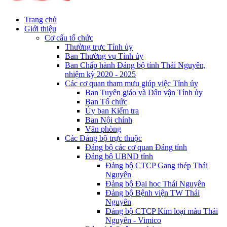
Trang chủ
Giới thiệu
Cơ cấu tổ chức
Thường trực Tỉnh ủy
Ban Thường vụ Tỉnh ủy
Ban Chấp hành Đảng bộ tỉnh Thái Nguyên,
nhiệm kỳ 2020 - 2025
Các cơ quan tham mưu giúp việc Tỉnh ủy
Ban Tuyên giáo và Dân vận Tỉnh ủy
Ban Tổ chức
Ủy ban Kiểm tra
Ban Nội chính
Văn phòng
Các Đảng bộ trực thuộc
Đảng bộ các cơ quan Đảng tỉnh
Đảng bộ UBND tỉnh
Đảng bộ CTCP Gang thép Thái
Nguyên
Đảng bộ Đại học Thái Nguyên
Đảng bộ Bệnh viện TW Thái
Nguyên
Đảng bộ CTCP Kim loại màu Thái
Nguyên - Vimico