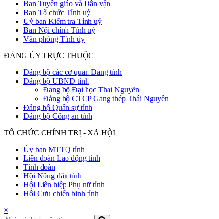
Ban Tuyên giáo và Dân vận
Ban Tổ chức Tỉnh uỷ
Uỷ ban Kiểm tra Tỉnh uỷ
Ban Nội chính Tỉnh uỷ
Văn phòng Tỉnh ủy
ĐẢNG ỦY TRỰC THUỘC
Đảng bộ các cơ quan Đảng tỉnh
Đảng bộ UBND tỉnh
Đảng bộ Đại học Thái Nguyên
Đảng bộ CTCP Gang thép Thái Nguyên
Đảng bộ Quân sự tỉnh
Đảng bộ Công an tỉnh
TỔ CHỨC CHÍNH TRỊ - XÃ HỘI
Ủy ban MTTQ tỉnh
Liên đoàn Lao động tỉnh
Tỉnh đoàn
Hội Nông dân tỉnh
Hội Liên hiệp Phụ nữ tỉnh
Hội Cựu chiến binh tỉnh
×