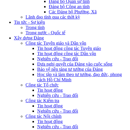
Đảng bộ Quân sự tỉnh
Đảng bộ Công an tỉnh
Các Đảng bộ Phường, Xã
Lãnh đạo tỉnh qua các thời kỳ
Tin tức - Sự kiện
Trong tỉnh
Trong nước - Quốc tế
Xây dựng Đảng
Công tác Tuyên giáo và Dân vận
Tin hoạt động công tác Tuyên giáo
Tin hoạt động công tác Dân vận
Nghiên cứu - Trao đổi
Đưa nghị quyết của Đảng vào cuộc sống
Bảo vệ nền tảng tư tưởng của Đảng
Học tập và làm theo tư tưởng, đạo đức, phong
cách Hồ Chí Minh
Công tác Tổ chức
Tin hoạt động
Nghiên cứu - Trao đổi
Công tác Kiểm tra
Tin hoạt động
Nghiên cứu - Trao đổi
Công tác Nội chính
Tin hoạt động
Nghiên cứu - Trao đổi