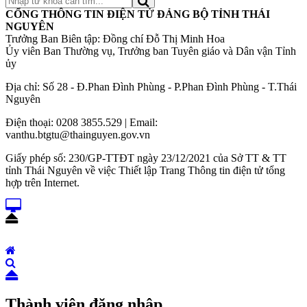
CỔNG THÔNG TIN ĐIỆN TỬ ĐẢNG BỘ TỈNH THÁI
NGUYÊN
Trưởng Ban Biên tập: Đồng chí Đỗ Thị Minh Hoa
Ủy viên Ban Thường vụ, Trưởng ban Tuyên giáo và Dân vận Tỉnh
ủy
Địa chỉ: Số 28 - Đ.Phan Đình Phùng - P.Phan Đình Phùng - T.Thái
Nguyên
Điện thoại: 0208 3855.529 | Email:
vanthu.btgtu@thainguyen.gov.vn
Giấy phép số: 230/GP-TTĐT ngày 23/12/2021 của Sở TT & TT
tỉnh Thái Nguyên về việc Thiết lập Trang Thông tin điện tử tổng
hợp trên Internet.
Thành viên đăng nhập