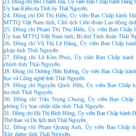
23. Đồng chí Bùi Thanh Hải, Ủy viên Ban Chấp hành Đảng b
Ủy ban Kiểm tra Tỉnh ủy Thái Nguyên.
24. Đồng chí Đỗ Thị Hiền, Ủy viên Ban Chấp hành Đản
MTTQ Việt Nam tỉnh, Chủ tịch Liên đoàn Lao động tỉn
25. Đồng chí Phạm Thị Thu Hiền, Ủy viên Ban Chấp h
Ủy ban MTTQ Việt Nam tỉnh, Bí thư Tỉnh đoàn Thái N
26. Đồng chí Vũ Thị Lệ Hằng, Ủy viên Ban Chấp hàn
pháp tỉnh Thái Nguyên.
27. Đồng chí Lê Kim Phúc, Ủy viên Ban Chấp hành 
chính tỉnh Thái Nguyên.
28. Đồng chí Dương Hữu Bường, Ủy viên Ban Chấp hành
học và Công nghệ tỉnh Thái Nguyên.
29. Đồng chí Nguyễn Quốc Hữu, Ủy viên Ban Chấp h
tra tỉnh Thái Nguyên.
30. Đồng chí Trần Trọng Chung, Ủy viên Ban Chấp
phòng Ủy ban nhân dân tỉnh Thái Nguyên.
31. Đồng chí Hà Thị Bích Hồng, Ủy viên Ban Chấp hành Đ
Thể thao và Du lịch tỉnh Thái Nguyên.
32. Đồng chí Phạm Quang Anh, Ủy viên Ban Chấp h
Xây dựng tỉnh Thái Nguyên.