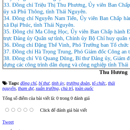
33. Đồng chí Triệu Thị Thu Phương, Ủy viên Ban Chấp
ủy xã Phủ Thông, tỉnh Thái Nguyên.
34. Đồng chí Nguyễn Nam Tiến, Ủy viên Ban Chấp hàn
xã Đại Phúc, tỉnh Thái Nguyên.
35. Đồng chí Ma Công Học, Ủy viên Ban Chấp hành Đ
trực Đảng ủy Quân sự tỉnh, Chính ủy Bộ Chỉ huy quân 
36. Đồng chí Đặng Thế Vinh, Phó Trưởng ban Tổ chức
37. Đồng chí Hà Trọng Trung, Phó Giám đốc Công an t
38. Đồng chí Vũ Quang Dũng, Bí thư Đảng ủy, Giám đố
dựng các công trình dân dụng và công nghiệp tỉnh Thá
Thu Hương
Tags:
đồng chí
,
bí thư
,
tỉnh ủy
,
trưởng đoàn
,
tổ chức
,
thái
nguyên
,
tham dự
,
xuân trường
,
chủ trì
,
toàn quốc
Tổng số điểm của bài viết là: 0 trong 0 đánh giá
Click để đánh giá bài viết
Tweet