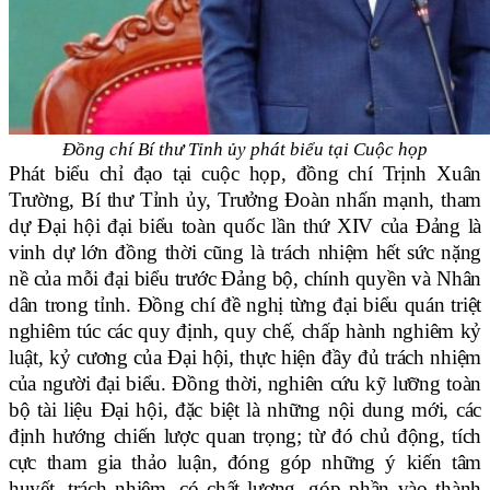
Đồng chí Bí thư Tỉnh ủy phát biểu tại Cuộc họp
Phát biểu chỉ đạo tại cuộc họp, đồng chí Trịnh Xuân
Trường, Bí thư Tỉnh ủy, Trưởng Đoàn nhấn mạnh, tham
dự Đại hội đại biểu toàn quốc lần thứ XIV của Đảng là
vinh dự lớn đồng thời cũng là trách nhiệm hết sức nặng
nề của mỗi đại biểu trước Đảng bộ, chính quyền và Nhân
dân trong tỉnh. Đồng chí đề nghị từng đại biểu quán triệt
nghiêm túc các quy định, quy chế, chấp hành nghiêm kỷ
luật, kỷ cương của Đại hội, thực hiện đầy đủ trách nhiệm
của người đại biểu. Đồng thời, nghiên cứu kỹ lưỡng toàn
bộ tài liệu Đại hội, đặc biệt là những nội dung mới, các
định hướng chiến lược quan trọng; từ đó chủ động, tích
cực tham gia thảo luận, đóng góp những ý kiến tâm
huyết, trách nhiệm, có chất lượng, góp phần vào thành