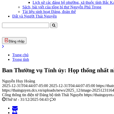
Lịch sử các đảng bộ phường, xã thuộc tỉnh Bắc Kạ
Sách, bài viết của tổng bí thư Nguyễn Phú Trọng
Tài liệu sinh hoạt Đảng, đoàn thể
Đất và Người Thái Nguyên
Đăng nhập
Trang chủ
Trong tỉnh
Ban Thường vụ Tỉnh ủy: Họp thống nhất n
Nguyễn Huy Hoàng
2025-12-31T04:44:07-05:00
2025-12-31T04:44:07-05:00
https://th
https://thainguyen.dcs.vn/uploads/news/2025_12/image-2025123116
Cổng thông tin điện tử Đảng bộ tỉnh Thái Nguyên
https://thainguyen
Thứ tư - 31/12/2025 04:43
0