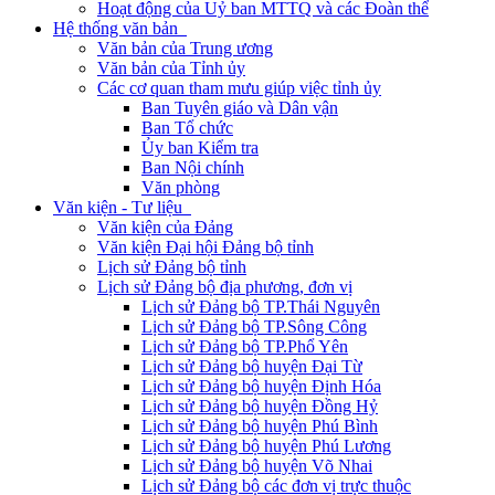
Hoạt động của Uỷ ban MTTQ và các Đoàn thể
Hệ thống văn bản
Văn bản của Trung ương
Văn bản của Tỉnh ủy
Các cơ quan tham mưu giúp việc tỉnh ủy
Ban Tuyên giáo và Dân vận
Ban Tổ chức
Ủy ban Kiểm tra
Ban Nội chính
Văn phòng
Văn kiện - Tư liệu
Văn kiện của Đảng
Văn kiện Đại hội Đảng bộ tỉnh
Lịch sử Đảng bộ tỉnh
Lịch sử Đảng bộ địa phương, đơn vị
Lịch sử Đảng bộ TP.Thái Nguyên
Lịch sử Đảng bộ TP.Sông Công
Lịch sử Đảng bộ TP.Phổ Yên
Lịch sử Đảng bộ huyện Đại Từ
Lịch sử Đảng bộ huyện Định Hóa
Lịch sử Đảng bộ huyện Đồng Hỷ
Lịch sử Đảng bộ huyện Phú Bình
Lịch sử Đảng bộ huyện Phú Lương
Lịch sử Đảng bộ huyện Võ Nhai
Lịch sử Đảng bộ các đơn vị trực thuộc