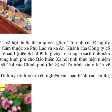
tế - xã hội thuộc thẩm quyền gồm: Tờ trình của Đảng ủy
ng Cẩm thuộc xã Phú Lạc và xã An Khánh của Công ty cổ
oạn I (diện tích 499 ha); việc trích ngân sách tỉnh năm
sung kinh phí cho Bảo hiểm Xã hội tỉnh thực hiện nhiệm
 số 154 của Chính phủ (đợt 8) và Tờ trình xin ý kiến về
nh ủy trình xem xét, nghiên cứu ban hành các chỉ thị,