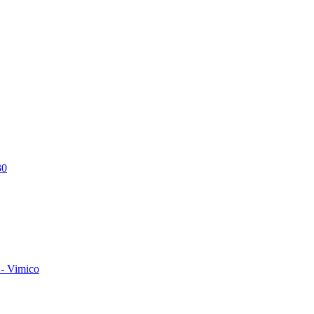
30
- Vimico