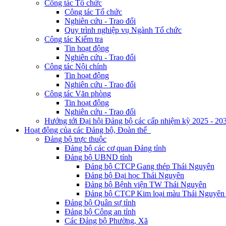
Công tác Tổ chức
Công tác Tổ chức
Nghiên cứu - Trao đổi
Quy trình nghiệp vụ Ngành Tổ chức
Công tác Kiểm tra
Tin hoạt động
Nghiên cứu - Trao đổi
Công tác Nội chính
Tin hoạt động
Nghiên cứu - Trao đổi
Công tác Văn phòng
Tin hoạt động
Nghiên cứu - Trao đổi
Hướng tới Đại hội Đảng bộ các cấp nhiệm kỳ 2025 - 20
Hoạt động của các Đảng bộ, Đoàn thể
Đảng bộ trực thuộc
Đảng bộ các cơ quan Đảng tỉnh
Đảng bộ UBND tỉnh
Đảng bộ CTCP Gang thép Thái Nguyên
Đảng bộ Đại học Thái Nguyên
Đảng bộ Bệnh viện TW Thái Nguyên
Đảng bộ CTCP Kim loại màu Thái Nguyên 
Đảng bộ Quân sự tỉnh
Đảng bộ Công an tỉnh
Các Đảng bộ Phường, Xã