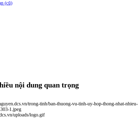
n (cũ)
hiều nội dung quan trọng
ainguyen.dcs.vn/trong-tinh/ban-thuong-vu-tinh-uy-hop-thong-nhat-nhie
4303-1.jpeg
.dcs.vn/uploads/logo.gif