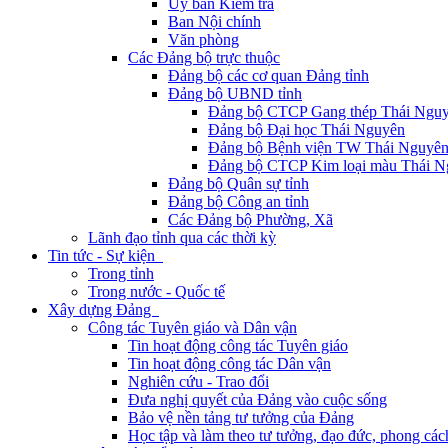
Ủy ban Kiểm tra
Ban Nội chính
Văn phòng
Các Đảng bộ trực thuộc
Đảng bộ các cơ quan Đảng tỉnh
Đảng bộ UBND tỉnh
Đảng bộ CTCP Gang thép Thái Ngu
Đảng bộ Đại học Thái Nguyên
Đảng bộ Bệnh viện TW Thái Nguyê
Đảng bộ CTCP Kim loại màu Thái N
Đảng bộ Quân sự tỉnh
Đảng bộ Công an tỉnh
Các Đảng bộ Phường, Xã
Lãnh đạo tỉnh qua các thời kỳ
Tin tức - Sự kiện
Trong tỉnh
Trong nước - Quốc tế
Xây dựng Đảng
Công tác Tuyên giáo và Dân vận
Tin hoạt động công tác Tuyên giáo
Tin hoạt động công tác Dân vận
Nghiên cứu - Trao đổi
Đưa nghị quyết của Đảng vào cuộc sống
Bảo vệ nền tảng tư tưởng của Đảng
Học tập và làm theo tư tưởng, đạo đức, phong cá