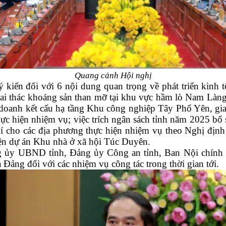
Quang cảnh Hội nghị
kiến đối với 6 nội dung quan trọng về phát triển kinh 
khai thác khoáng sản than mỡ tại khu vực hầm lò Nam Là
nh kết cấu hạ tầng Khu công nghiệp Tây Phổ Yên, giai đ
 hiện nhiệm vụ; việc trích ngân sách tỉnh năm 2025 bổ 
í cho các địa phương thực hiện nhiệm vụ theo Nghị định
iện dự án Khu nhà ở xã hội Túc Duyên.
 ủy UBND tỉnh, Đảng ủy Công an tỉnh, Ban Nội chính Tỉ
Đảng đối với các nhiệm vụ công tác trong thời gian tới.