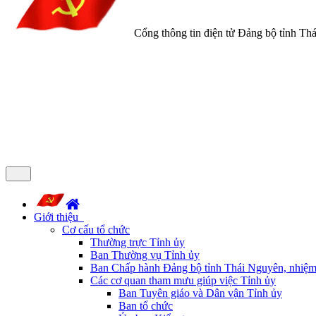
Cổng thông tin điện tử Đảng bộ tỉnh Th
Giới thiệu
Cơ cấu tổ chức
Thường trực Tỉnh ủy
Ban Thường vụ Tỉnh ủy
Ban Chấp hành Đảng bộ tỉnh Thái Nguyên, nhiệm
Các cơ quan tham mưu giúp việc Tỉnh ủy
Ban Tuyên giáo và Dân vận Tỉnh ủy
Ban tổ chức