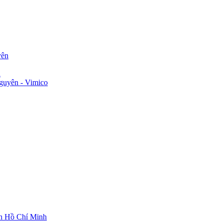
yên
n
guyên - Vimico
ch Hồ Chí Minh