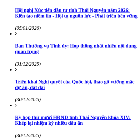
Hội nghị Xúc tiến đầu tư tỉnh Thái Nguyên năm 2026:
Kiến tạo niềm tin - Hội tụ nguồn lực - Phát triển bền vững
(05/01/2026)
Ban Thường vụ Tỉnh ủy: Họp thống nhất nhiều nội dung
quan trọng
(31/12/2025)
Triển khai Nghị quyết của Quốc hội, tháo gỡ vướng mắc
dự án, đất đai
(30/12/2025)
Kỳ họp thứ mười HĐND tỉnh Thái Nguyên khóa XIV:
Khép lại nhiệm kỳ nhiều dấu ấn
(30/12/2025)