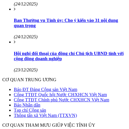
(24/12/2025)
Ban Thường vụ Tỉnh ủy: Cho ý kiến vào 31 nội dung
quan trọng
(24/12/2025)
Hội nghị đối thoại của đồng chí Chủ tịch UBND tỉnh với
cộng đồng doanh nghiệp
(23/12/2025)
CƠ QUAN TRUNG ƯƠNG
Báo ĐT Đảng Cộng sản Việt Nam
Cổng TTĐT Quốc hội Nước CHXHCN Việt Nam
Cổng TTĐT Chính phủ Nước CHXHCN Việt Nam
Báo Nhân dân
Tạp chí Cộng sản
Thông tấn xã Việt Nam (TTXVN)
CƠ QUAN THAM MƯU GIÚP VIỆC TỈNH ỦY