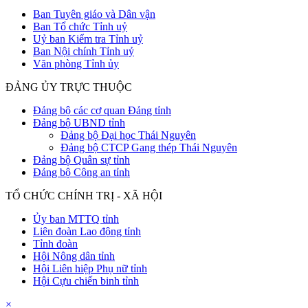
Ban Tuyên giáo và Dân vận
Ban Tổ chức Tỉnh uỷ
Uỷ ban Kiểm tra Tỉnh uỷ
Ban Nội chính Tỉnh uỷ
Văn phòng Tỉnh ủy
ĐẢNG ỦY TRỰC THUỘC
Đảng bộ các cơ quan Đảng tỉnh
Đảng bộ UBND tỉnh
Đảng bộ Đại học Thái Nguyên
Đảng bộ CTCP Gang thép Thái Nguyên
Đảng bộ Quân sự tỉnh
Đảng bộ Công an tỉnh
TỔ CHỨC CHÍNH TRỊ - XÃ HỘI
Ủy ban MTTQ tỉnh
Liên đoàn Lao động tỉnh
Tỉnh đoàn
Hội Nông dân tỉnh
Hội Liên hiệp Phụ nữ tỉnh
Hội Cựu chiến binh tỉnh
×