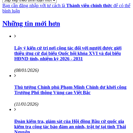
Bạn cần đăng nhập với tư cách là
Thành viên chính thức
để có thể
bình luận
Những tin mới hơn
Lấy ý kiến cử tri nơi công tác đối với người được giới
thiệu ứng cử đại biểu Quốc hội khóa XVI và đại biểu
HĐND tỉnh, nhiệm kỳ 2026 - 2031
(08/01/2026)
Thủ tướng Chính phủ Phạm Minh Chính dự khởi công
Trường Phổ thông Vùng cao Việt Bắc
(11/01/2026)
Đoàn kiểm tra, giám sát của Hội đồng Bầu cử quốc gia
kiểm tra công tác bảo đảm an ninh, trật tự tại tỉnh Thái
Nguyên