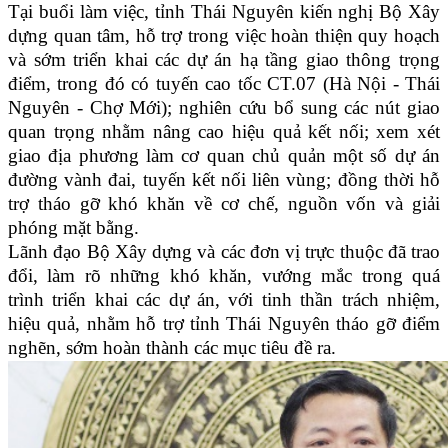
Tại buổi làm việc, tỉnh Thái Nguyên kiến nghị Bộ Xây
dựng quan tâm, hỗ trợ trong việc hoàn thiện quy hoạch
và sớm triển khai các dự án hạ tầng giao thông trọng
điểm, trong đó có tuyến cao tốc CT.07 (Hà Nội - Thái
Nguyên - Chợ Mới); nghiên cứu bổ sung các nút giao
quan trọng nhằm nâng cao hiệu quả kết nối; xem xét
giao địa phương làm cơ quan chủ quản một số dự án
đường vành đai, tuyến kết nối liên vùng; đồng thời hỗ
trợ tháo gỡ khó khăn về cơ chế, nguồn vốn và giải
phóng mặt bằng.
Lãnh đạo Bộ Xây dựng và các đơn vị trực thuộc đã trao
đổi, làm rõ những khó khăn, vướng mắc trong quá
trình triển khai các dự án, với tinh thần trách nhiệm,
hiệu quả, nhằm hỗ trợ tỉnh Thái Nguyên tháo gỡ điểm
nghẽn, sớm hoàn thành các mục tiêu đề ra.