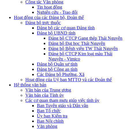
Công tác Văn phòng
Tin hoạt động
Nghiên cứu - Trao đổi
Hoạt động của các Đảng bộ, Đoàn thể
Đảng bộ trực thuộc
Đảng bộ các cơ quan Đảng tỉnh
Đảng bộ UBND tỉnh
Đảng bộ CTCP Gang thép Thái Nguyên
Đảng bộ Đại học Thái Nguyên
Đảng bộ Bệnh viện TW Thái Nguyên
Đảng bộ CTCP Kim loại màu Thái
Nguyên - Vimico
Đảng bộ Quân sự tỉnh
Đảng bộ Công an tỉnh
Các Đảng bộ Phường, Xã
Hoạt động của Uỷ ban MTTQ và các Đoàn thể
Hệ thống văn bản
Văn bản của Trung ương
Văn bản của Tỉnh ủy
Các cơ quan tham mưu giúp việc tỉnh ủy
Ban Tuyên giáo và Dân vận
Ban Tổ chức
Ủy ban Kiểm tra
Ban Nội chính
Văn phòng