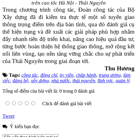
trên cao tốc Hà Nội - Thái Nguyên
Trong chương trình công tác, Đoàn công tác của Bộ
Xây dựng đã đi kiểm tra thực tế một số tuyến giao
thông trọng điểm trên địa bàn tỉnh, qua đó đánh giá cụ
thể hiện trạng và đề xuất các giải pháp phù hợp nhằm
đẩy nhanh tiến độ triển khai, nâng cao hiệu quả đầu tư,
từng bước hoàn thiện hệ thống giao thông, mở rộng kết
nối liên vùng, tạo nền tảng vững chắc cho sự phát triển
của Thái Nguyên trong giai đoạn tới.
Thu Hương
Tags:
công tác
,
đồng chí
,
ủy viên
,
chấp hành
,
trung ương
,
làm
việc
,
đảng bộ
,
xây dựng
,
nhà nước
,
thái nguyên
,
lĩnh vực
,
quản lý
Tổng số điểm của bài viết là: 0 trong 0 đánh giá
Click để đánh giá bài viết
Tweet
Ý kiến bạn đọc