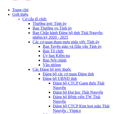
Trang chủ
Giới thiệu
Cơ cấu tổ chức
Thường trực Tỉnh ủy
Ban Thường vụ Tỉnh ủy
Ban Chấp hành Đảng bộ tỉnh Thái Nguyên,
nhiệm kỳ 2020 - 2025
Các cơ quan tham mưu giúp việc Tỉnh ủy
Ban Tuyên giáo và Dân vận Tỉnh ủy
Ban Tổ chức
Ủy ban Kiểm tra
Ban Nội chính
Văn phòng
Các Đảng bộ trực thuộc
Đảng bộ các cơ quan Đảng tỉnh
Đảng bộ UBND tỉnh
Đảng bộ CTCP Gang thép Thái
Nguyên
Đảng bộ Đại học Thái Nguyên
Đảng bộ Bệnh viện TW Thái
Nguyên
Đảng bộ CTCP Kim loại màu Thái
Nguyên - Vimico