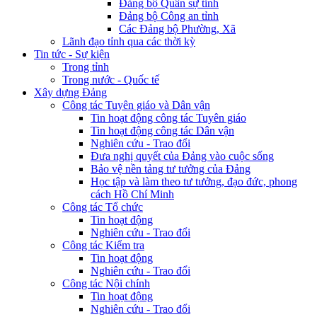
Đảng bộ Quân sự tỉnh
Đảng bộ Công an tỉnh
Các Đảng bộ Phường, Xã
Lãnh đạo tỉnh qua các thời kỳ
Tin tức - Sự kiện
Trong tỉnh
Trong nước - Quốc tế
Xây dựng Đảng
Công tác Tuyên giáo và Dân vận
Tin hoạt động công tác Tuyên giáo
Tin hoạt động công tác Dân vận
Nghiên cứu - Trao đổi
Đưa nghị quyết của Đảng vào cuộc sống
Bảo vệ nền tảng tư tưởng của Đảng
Học tập và làm theo tư tưởng, đạo đức, phong
cách Hồ Chí Minh
Công tác Tổ chức
Tin hoạt động
Nghiên cứu - Trao đổi
Công tác Kiểm tra
Tin hoạt động
Nghiên cứu - Trao đổi
Công tác Nội chính
Tin hoạt động
Nghiên cứu - Trao đổi