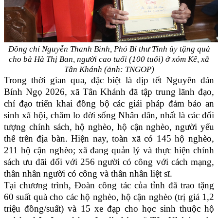
Đồng chí Nguyễn Thanh Bình, Phó Bí thư Tỉnh ủy tặng quà
cho bà Hà Thị Ban, người cao tuổi (100 tuổi) ở xóm Kê, xã
Tân Khánh (ảnh: TNGOP)
Trong thời gian qua, đặc biệt là dịp tết Nguyên đán
Bính Ngọ 2026, xã Tân Khánh đã tập trung lãnh đạo,
chỉ đạo triển khai đồng bộ các giải pháp đảm bảo an
sinh xã hội, chăm lo đời sống Nhân dân, nhất là các đối
tượng chính sách, hộ nghèo, hộ cận nghèo, người yếu
thế trên địa bàn. Hiện nay, toàn xã có 145 hộ nghèo,
211 hộ cận nghèo; xã đang quản lý và thực hiện chính
sách ưu đãi đối với 256 người có công với cách mạng,
thân nhân người có công và thân nhân liệt sĩ.
Tại chương trình, Đoàn công tác của tỉnh đã trao tặng
60 suất quà cho các hộ nghèo, hộ cận nghèo (trị giá 1,2
triệu đồng/suất) và 15 xe đạp cho học sinh thuộc hộ