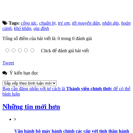
Tags:
công tác
,
chuẩn bị
,
trẻ em
,
tết nguyên đán
,
nhân dịp
,
hoàn
cảnh
,
khó khăn
,
gia đình
Tổng số điểm của bài viết là: 0 trong 0 đánh giá
Click để đánh giá bài viết
Tweet
Ý kiến bạn đọc
Bạn cần đăng nhập với tư cách là
Thành viên chính thức
để có thể
bình luận
Những tin mới hơn
Vận hành bộ máy hành chính các cấp với tinh thần hành