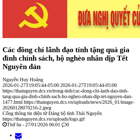
Các đồng chí lãnh đạo tỉnh tặng quà gia
đình chính sách, hộ nghèo nhân dịp Tết
Nguyên đán
Nguyễn Huy Hoàng
2026-01-27T19:05:44-05:00
2026-01-27T19:05:44-05:00
https://thainguyen.dcs.vn/trong-tinh/cac-dong-chi-lanh-dao-tinh-
tang-qua-gia-dinh-chinh-sach-ho-ngheo-nhan-dip-tet-nguyen-dan-
1477.html
https://thainguyen.dcs.vn/uploads/news/2026_01/image-
20260128070216-2.jpeg
Cổng thông tin điện tử Đảng bộ tỉnh Thái Nguyên
https://thainguyen.dcs.vn/uploads/logo.gif
Thứ ba - 27/01/2026 06:01
0