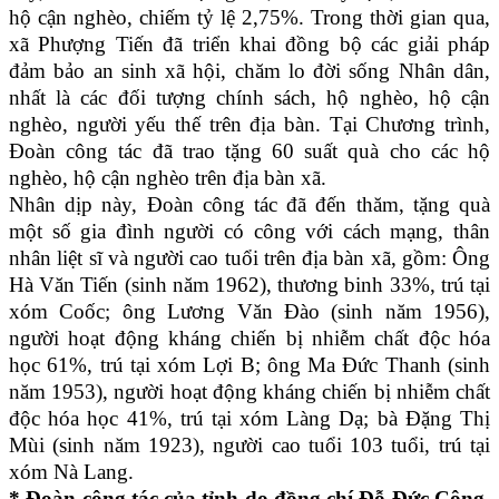
hộ cận nghèo, chiếm tỷ lệ 2,75%. Trong thời gian qua,
xã Phượng Tiến đã triển khai đồng bộ các giải pháp
đảm bảo an sinh xã hội, chăm lo đời sống Nhân dân,
nhất là các đối tượng chính sách, hộ nghèo, hộ cận
nghèo, người yếu thế trên địa bàn. Tại Chương trình,
Đoàn công tác đã trao tặng 60 suất quà cho các hộ
nghèo, hộ cận nghèo trên địa bàn xã.
Nhân dịp này, Đoàn công tác đã đến thăm, tặng quà
một số gia đình người có công với cách mạng, thân
nhân liệt sĩ và người cao tuổi trên địa bàn xã, gồm: Ông
Hà Văn Tiến (sinh năm 1962), thương binh 33%, trú tại
xóm Coốc; ông Lương Văn Đào (sinh năm 1956),
người hoạt động kháng chiến bị nhiễm chất độc hóa
học 61%, trú tại xóm Lợi B; ông Ma Đức Thanh (sinh
năm 1953), người hoạt động kháng chiến bị nhiễm chất
độc hóa học 41%, trú tại xóm Làng Dạ; bà Đặng Thị
Mùi (sinh năm 1923), người cao tuổi 103 tuổi, trú tại
xóm Nà Lang.
* Đoàn công tác của tỉnh do đồng chí Đỗ Đức Công,