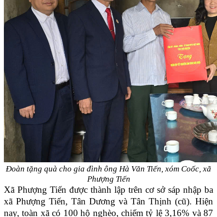
Đoàn tặng quà cho gia đình ông Hà Văn Tiến, xóm Coốc, xã
Phượng Tiến
Xã Phượng Tiến được thành lập trên cơ sở sáp nhập ba
xã Phượng Tiến, Tân Dương và Tân Thịnh (cũ). Hiện
nay, toàn xã có 100 hộ nghèo, chiếm tỷ lệ 3,16% và 87