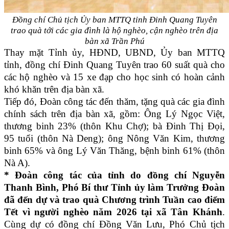
Đồng chí Chủ tịch Ủy ban MTTQ tỉnh Đinh Quang Tuyên
trao quà tới các gia đình là hộ nghèo, cận nghèo trên địa
bàn xã Trần Phú
Thay mặt Tỉnh ủy, HĐND, UBND, Ủy ban MTTQ
tỉnh, đồng chí Đinh Quang Tuyên trao 60 suất quà cho
các hộ nghèo và 15 xe đạp cho học sinh có hoàn cảnh
khó khăn trên địa bàn xã.
Tiếp đó, Đoàn công tác đến thăm, tặng quà các gia đình
chính sách trên địa bàn xã, gồm: Ông Lý Ngọc Việt,
thương binh 23% (thôn Khu Chợ); bà Đinh Thị Đọi,
95 tuổi (thôn Nà Deng); ông Nông Văn Kim, thương
binh 65% và ông Lý Văn Thăng, bệnh binh 61% (thôn
Nà A).
* Đoàn công tác của tỉnh do đồng chí Nguyễn
Thanh Bình, Phó Bí thư Tỉnh ủy làm Trưởng Đoàn
đã đến dự và trao quà Chương trình Tuần cao điểm
Tết vì người nghèo năm 2026 tại xã Tân Khánh
.
Cùng dự có đồng chí Đồng Văn Lưu, Phó Chủ tịch