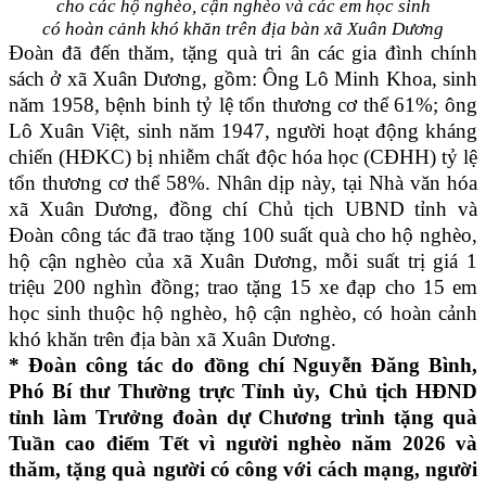
cho các hộ nghèo, cận nghèo và các em học sinh
có hoàn cảnh khó khăn trên địa bàn xã Xuân Dương
Đoàn đã đến thăm, tặng quà tri ân các gia đình chính
sách ở xã Xuân Dương, gồm: Ông Lô Minh Khoa, sinh
năm 1958, bệnh binh tỷ lệ tổn thương cơ thể 61%; ông
Lô Xuân Việt, sinh năm 1947, người hoạt động kháng
chiến (HĐKC) bị nhiễm chất độc hóa học (CĐHH) tỷ lệ
tổn thương cơ thể 58%. Nhân dịp này, tại Nhà văn hóa
xã Xuân Dương, đồng chí Chủ tịch UBND tỉnh và
Đoàn công tác đã trao tặng 100 suất quà cho hộ nghèo,
hộ cận nghèo của xã Xuân Dương, mỗi suất trị giá 1
triệu 200 nghìn đồng; trao tặng 15 xe đạp cho 15 em
học sinh thuộc hộ nghèo, hộ cận nghèo, có hoàn cảnh
khó khăn trên địa bàn xã Xuân Dương.
* Đoàn công tác do đồng chí Nguyễn Đăng Bình,
Phó Bí thư Thường trực Tỉnh ủy, Chủ tịch HĐND
tỉnh làm Trưởng đoàn dự Chương trình tặng quà
Tuần cao điểm Tết vì người nghèo năm 2026 và
thăm, tặng quà người có công với cách mạng, người