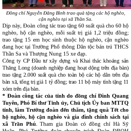
Đồng chí Nguyễn Đăng Bình trao quà tặng các hộ nghèo,
cận nghèo tại xã Thần Sa.
Dịp này, Đoàn công tác trao tặng 60 suất quà cho 60 hộ
nghèo, hộ cận nghèo, mỗi suất trị giá 1,2 triệu đồng;
trao tặng 15 em học sinh thuộc hộ nghèo, cận nghèo
đang học tại Trường Phổ thông Dân tộc bán trú THCS
Thần Sa và Thượng Nung 15 xe đạp.
Công ty CP Đầu tư xây dựng và Khai thác khoáng sản
Thăng Long (doanh nghiệp đang hoạt dộng trên địa bàn)
trao tặng 2.000 suất quà cho toàn bộ các hộ dân trên địa
bàn xã, tổng trị giá 1 tỷ đồng; trao 11 bộ máy tính tặng 11
xóm trên địa bàn.
* Đoàn công tác của tỉnh do đồng chí Đinh Quang
Tuyên, Phó Bí thư Tỉnh ủy, Chủ tịch Ủy ban MTTQ
tỉnh, làm Trưởng đoàn đến thăm, tặng quà Tết cho
hộ nghèo, hộ cận nghèo và gia đình chính sách tại
xã Trần Phú
.
Tham gia Đoàn có đồng chí Hà Sỹ
Huân, Phó Trưởng đoàn chuyên trách Đoàn ĐBQH