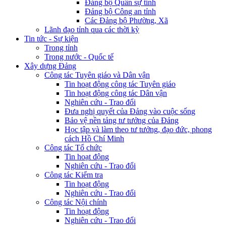
Đảng bộ Quân sự tỉnh
Đảng bộ Công an tỉnh
Các Đảng bộ Phường, Xã
Lãnh đạo tỉnh qua các thời kỳ
Tin tức - Sự kiện
Trong tỉnh
Trong nước - Quốc tế
Xây dựng Đảng
Công tác Tuyên giáo và Dân vận
Tin hoạt động công tác Tuyên giáo
Tin hoạt động công tác Dân vận
Nghiên cứu - Trao đổi
Đưa nghị quyết của Đảng vào cuộc sống
Bảo vệ nền tảng tư tưởng của Đảng
Học tập và làm theo tư tưởng, đạo đức, phong
cách Hồ Chí Minh
Công tác Tổ chức
Tin hoạt động
Nghiên cứu - Trao đổi
Công tác Kiểm tra
Tin hoạt động
Nghiên cứu - Trao đổi
Công tác Nội chính
Tin hoạt động
Nghiên cứu - Trao đổi