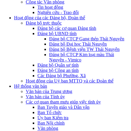
Công tác Văn phòng
Tin hoạt động
Nghiên cứu - Trao đổi
Hoạt động của các Đảng bộ, Đoàn thể
Đảng bộ trực thuộc
Đảng bộ các cơ quan Đảng tỉnh
Đảng bộ UBND tỉnh
Đảng bộ CTCP Gang thép Thái Nguyên
Đảng bộ Đại học Thái Nguyên
Đảng bộ Bệnh viện TW Thái Nguyên
Đảng bộ CTCP Kim loại màu Thái
Nguyên - Vimico
Đảng bộ Quân sự tỉnh
Đảng bộ Công an tỉnh
Các Đảng bộ Phường, Xã
Hoạt động của Uỷ ban MTTQ và các Đoàn thể
Hệ thống văn bản
Văn bản của Trung ương
Văn bản của Tỉnh ủy
Các cơ quan tham mưu giúp việc tỉnh ủy
Ban Tuyên giáo và Dân vận
Ban Tổ chức
Ủy ban Kiểm tra
Ban Nội chính
Văn phòng