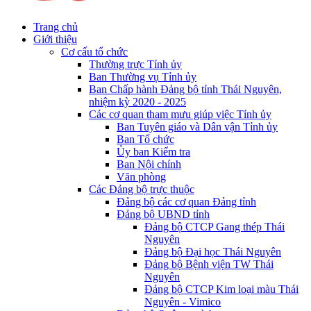
Trang chủ
Giới thiệu
Cơ cấu tổ chức
Thường trực Tỉnh ủy
Ban Thường vụ Tỉnh ủy
Ban Chấp hành Đảng bộ tỉnh Thái Nguyên,
nhiệm kỳ 2020 - 2025
Các cơ quan tham mưu giúp việc Tỉnh ủy
Ban Tuyên giáo và Dân vận Tỉnh ủy
Ban Tổ chức
Ủy ban Kiểm tra
Ban Nội chính
Văn phòng
Các Đảng bộ trực thuộc
Đảng bộ các cơ quan Đảng tỉnh
Đảng bộ UBND tỉnh
Đảng bộ CTCP Gang thép Thái
Nguyên
Đảng bộ Đại học Thái Nguyên
Đảng bộ Bệnh viện TW Thái
Nguyên
Đảng bộ CTCP Kim loại màu Thái
Nguyên - Vimico