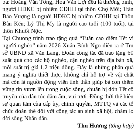
bà: Hoàng Văn Tông, Hoa Văn Lợi đều là thương binh,
người HĐKC bị nhiễm CĐHH tại thôn Chợ Mới; Trần
Bảo Vượng là người HĐKC bị nhiễm CĐHH tại Thôn
Bản Kén; Lý Thị Mỵ là người cao tuổi (100 tuổi), tại
thôn Khuổi Nộc.
Tại Chương trình trao tặng quà “Tuần cao điểm Tết vì
người nghèo” năm 2026 Xuân Bính Ngọ diễn ra ở Trụ
sở UBND xã Văn Lang, Đoàn công tác đã trao tặng 60
suất quà cho các hộ nghèo, cận nghèo trên địa bàn xã,
mỗi suất trị giá 1,2 triệu đồng. Đây là những phần quà
mang ý nghĩa thiết thực, không chỉ hỗ trợ về vật chất
mà còn là nguồn động viên tinh thần giúp bà con thêm
vững tin vươn lên trong cuộc sống, chuẩn bị đón Tết cổ
truyền của dân tộc đầm ấm, vui tươi. Đồng thời thể hiện
sự quan tâm của cấp ủy, chính quyền, MTTQ và các tổ
chức đoàn thể đối với công tác an sinh xã hội, chăm lo
đời sống Nhân dân.
Thu Hương
(tổng hợp)