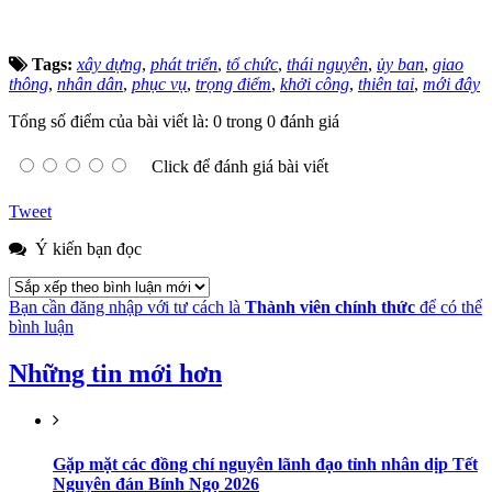
Tags:
xây dựng
,
phát triển
,
tổ chức
,
thái nguyên
,
ủy ban
,
giao
thông
,
nhân dân
,
phục vụ
,
trọng điểm
,
khởi công
,
thiên tai
,
mới đây
Tổng số điểm của bài viết là: 0 trong 0 đánh giá
Click để đánh giá bài viết
Tweet
Ý kiến bạn đọc
Bạn cần đăng nhập với tư cách là
Thành viên chính thức
để có thể
bình luận
Những tin mới hơn
Gặp mặt các đồng chí nguyên lãnh đạo tỉnh nhân dịp Tết
Nguyên đán Bính Ngọ 2026