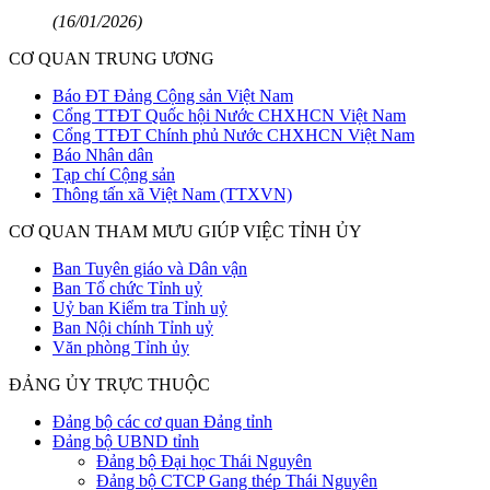
(16/01/2026)
CƠ QUAN TRUNG ƯƠNG
Báo ĐT Đảng Cộng sản Việt Nam
Cổng TTĐT Quốc hội Nước CHXHCN Việt Nam
Cổng TTĐT Chính phủ Nước CHXHCN Việt Nam
Báo Nhân dân
Tạp chí Cộng sản
Thông tấn xã Việt Nam (TTXVN)
CƠ QUAN THAM MƯU GIÚP VIỆC TỈNH ỦY
Ban Tuyên giáo và Dân vận
Ban Tổ chức Tỉnh uỷ
Uỷ ban Kiểm tra Tỉnh uỷ
Ban Nội chính Tỉnh uỷ
Văn phòng Tỉnh ủy
ĐẢNG ỦY TRỰC THUỘC
Đảng bộ các cơ quan Đảng tỉnh
Đảng bộ UBND tỉnh
Đảng bộ Đại học Thái Nguyên
Đảng bộ CTCP Gang thép Thái Nguyên