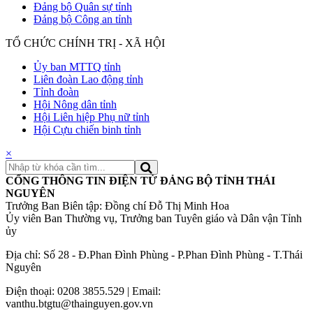
Đảng bộ Quân sự tỉnh
Đảng bộ Công an tỉnh
TỔ CHỨC CHÍNH TRỊ - XÃ HỘI
Ủy ban MTTQ tỉnh
Liên đoàn Lao động tỉnh
Tỉnh đoàn
Hội Nông dân tỉnh
Hội Liên hiệp Phụ nữ tỉnh
Hội Cựu chiến binh tỉnh
×
CỔNG THÔNG TIN ĐIỆN TỬ ĐẢNG BỘ TỈNH THÁI
NGUYÊN
Trưởng Ban Biên tập: Đồng chí Đỗ Thị Minh Hoa
Ủy viên Ban Thường vụ, Trưởng ban Tuyên giáo và Dân vận Tỉnh
ủy
Địa chỉ: Số 28 - Đ.Phan Đình Phùng - P.Phan Đình Phùng - T.Thái
Nguyên
Điện thoại: 0208 3855.529 | Email:
vanthu.btgtu@thainguyen.gov.vn