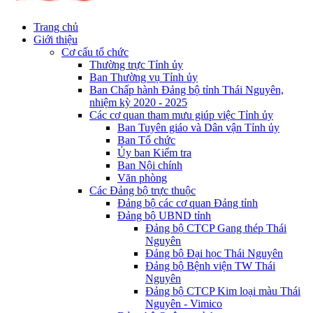
Trang chủ
Giới thiệu
Cơ cấu tổ chức
Thường trực Tỉnh ủy
Ban Thường vụ Tỉnh ủy
Ban Chấp hành Đảng bộ tỉnh Thái Nguyên,
nhiệm kỳ 2020 - 2025
Các cơ quan tham mưu giúp việc Tỉnh ủy
Ban Tuyên giáo và Dân vận Tỉnh ủy
Ban Tổ chức
Ủy ban Kiểm tra
Ban Nội chính
Văn phòng
Các Đảng bộ trực thuộc
Đảng bộ các cơ quan Đảng tỉnh
Đảng bộ UBND tỉnh
Đảng bộ CTCP Gang thép Thái
Nguyên
Đảng bộ Đại học Thái Nguyên
Đảng bộ Bệnh viện TW Thái
Nguyên
Đảng bộ CTCP Kim loại màu Thái
Nguyên - Vimico