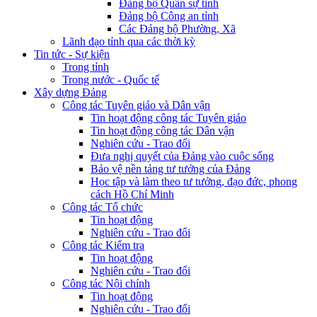
Đảng bộ Quân sự tỉnh
Đảng bộ Công an tỉnh
Các Đảng bộ Phường, Xã
Lãnh đạo tỉnh qua các thời kỳ
Tin tức - Sự kiện
Trong tỉnh
Trong nước - Quốc tế
Xây dựng Đảng
Công tác Tuyên giáo và Dân vận
Tin hoạt động công tác Tuyên giáo
Tin hoạt động công tác Dân vận
Nghiên cứu - Trao đổi
Đưa nghị quyết của Đảng vào cuộc sống
Bảo vệ nền tảng tư tưởng của Đảng
Học tập và làm theo tư tưởng, đạo đức, phong
cách Hồ Chí Minh
Công tác Tổ chức
Tin hoạt động
Nghiên cứu - Trao đổi
Công tác Kiểm tra
Tin hoạt động
Nghiên cứu - Trao đổi
Công tác Nội chính
Tin hoạt động
Nghiên cứu - Trao đổi