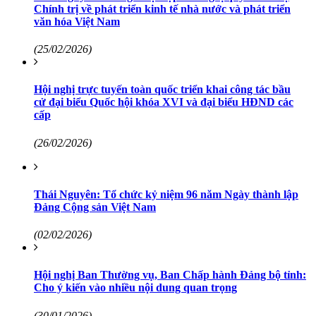
Chính trị về phát triển kinh tế nhà nước và phát triển
văn hóa Việt Nam
(25/02/2026)
Hội nghị trực tuyến toàn quốc triển khai công tác bầu
cử đại biểu Quốc hội khóa XVI và đại biểu HĐND các
cấp
(26/02/2026)
Thái Nguyên: Tổ chức kỷ niệm 96 năm Ngày thành lập
Đảng Cộng sản Việt Nam
(02/02/2026)
Hội nghị Ban Thường vụ, Ban Chấp hành Đảng bộ tỉnh:
Cho ý kiến vào nhiều nội dung quan trọng
(30/01/2026)