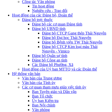
Công tác Văn phòng
Tin hoạt động
Nghiên cứu - Trao đổi
Hoạt động của các Đảng bộ, Đoàn thể
Đảng bộ trực thuộc
Đảng bộ các cơ quan Đảng tỉnh
Đảng bộ UBND tỉnh
Đảng bộ CTCP Gang thép Thái Nguyên
Đảng bộ Đại học Thái Nguyên
Đảng bộ Bệnh viện TW Thái Nguyên
Đảng bộ CTCP Kim loại màu Thái
Nguyên - Vimico
Đảng bộ Quân sự tỉnh
Đảng bộ Công an tỉnh
Các Đảng bộ Phường, Xã
Hoạt động của Uỷ ban MTTQ và các Đoàn thể
Hệ thống văn bản
Văn bản của Trung ương
Văn bản của Tỉnh ủy
Các cơ quan tham mưu giúp việc tỉnh ủy
Ban Tuyên giáo và Dân vận
Ban Tổ chức
Ủy ban Kiểm tra
Ban Nội chính
Văn phòng