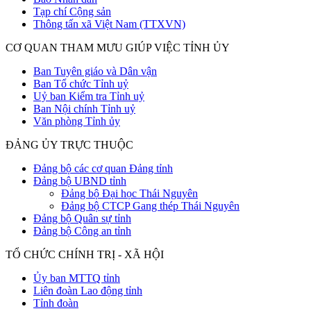
Tạp chí Cộng sản
Thông tấn xã Việt Nam (TTXVN)
CƠ QUAN THAM MƯU GIÚP VIỆC TỈNH ỦY
Ban Tuyên giáo và Dân vận
Ban Tổ chức Tỉnh uỷ
Uỷ ban Kiểm tra Tỉnh uỷ
Ban Nội chính Tỉnh uỷ
Văn phòng Tỉnh ủy
ĐẢNG ỦY TRỰC THUỘC
Đảng bộ các cơ quan Đảng tỉnh
Đảng bộ UBND tỉnh
Đảng bộ Đại học Thái Nguyên
Đảng bộ CTCP Gang thép Thái Nguyên
Đảng bộ Quân sự tỉnh
Đảng bộ Công an tỉnh
TỔ CHỨC CHÍNH TRỊ - XÃ HỘI
Ủy ban MTTQ tỉnh
Liên đoàn Lao động tỉnh
Tỉnh đoàn