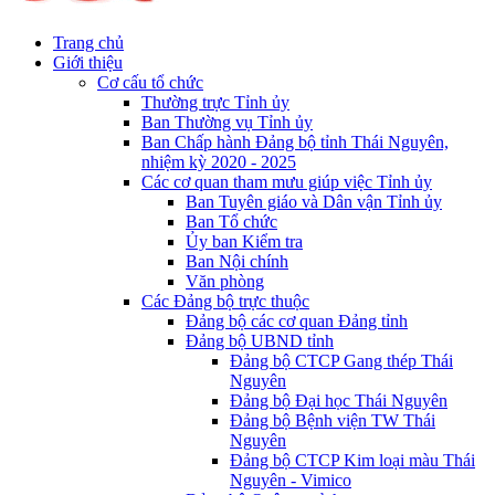
Trang chủ
Giới thiệu
Cơ cấu tổ chức
Thường trực Tỉnh ủy
Ban Thường vụ Tỉnh ủy
Ban Chấp hành Đảng bộ tỉnh Thái Nguyên,
nhiệm kỳ 2020 - 2025
Các cơ quan tham mưu giúp việc Tỉnh ủy
Ban Tuyên giáo và Dân vận Tỉnh ủy
Ban Tổ chức
Ủy ban Kiểm tra
Ban Nội chính
Văn phòng
Các Đảng bộ trực thuộc
Đảng bộ các cơ quan Đảng tỉnh
Đảng bộ UBND tỉnh
Đảng bộ CTCP Gang thép Thái
Nguyên
Đảng bộ Đại học Thái Nguyên
Đảng bộ Bệnh viện TW Thái
Nguyên
Đảng bộ CTCP Kim loại màu Thái
Nguyên - Vimico