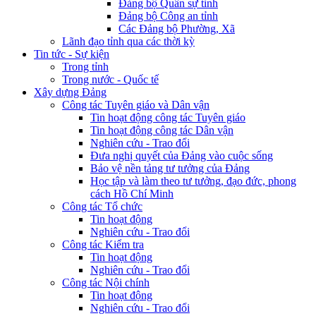
Đảng bộ Quân sự tỉnh
Đảng bộ Công an tỉnh
Các Đảng bộ Phường, Xã
Lãnh đạo tỉnh qua các thời kỳ
Tin tức - Sự kiện
Trong tỉnh
Trong nước - Quốc tế
Xây dựng Đảng
Công tác Tuyên giáo và Dân vận
Tin hoạt động công tác Tuyên giáo
Tin hoạt động công tác Dân vận
Nghiên cứu - Trao đổi
Đưa nghị quyết của Đảng vào cuộc sống
Bảo vệ nền tảng tư tưởng của Đảng
Học tập và làm theo tư tưởng, đạo đức, phong
cách Hồ Chí Minh
Công tác Tổ chức
Tin hoạt động
Nghiên cứu - Trao đổi
Công tác Kiểm tra
Tin hoạt động
Nghiên cứu - Trao đổi
Công tác Nội chính
Tin hoạt động
Nghiên cứu - Trao đổi