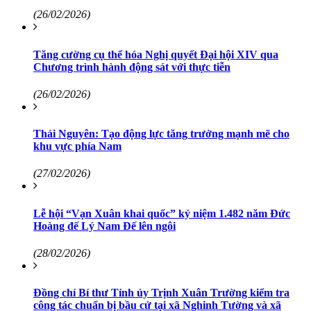
(26/02/2026)
Tăng cường cụ thể hóa Nghị quyết Đại hội XIV qua
Chương trình hành động sát với thực tiễn
(26/02/2026)
Thái Nguyên: Tạo động lực tăng trưởng mạnh mẽ cho
khu vực phía Nam
(27/02/2026)
Lễ hội “Vạn Xuân khai quốc” kỷ niệm 1.482 năm Đức
Hoàng đế Lý Nam Đế lên ngôi
(28/02/2026)
Đồng chí Bí thư Tỉnh ủy Trịnh Xuân Trường kiểm tra
công tác chuẩn bị bầu cử tại xã Nghinh Tường và xã