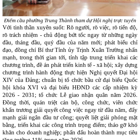
Điểm cầu phường Trung Thành tham dự Hội nghị trực tuyến
Với tinh thần xuyên suốt: Rõ người, rõ việc, rõ tiến độ,
rõ trách nhiệm - chủ động bứt tốc ngay từ những ngày
đầu, tháng đầu, quý đầu của năm mới; phát biểu chỉ
đạo, đồng chí Bí thư Tỉnh ủy Trịnh Xuân Trường nhấn
mạnh, trong thời gian tới, tỉnh tập trung triển khai các
chương trình, đề án phát triển kinh tế - xã hội; xây dựng
chương trình hành động thực hiện Nghị quyết Đại hội
XIV của Đảng; chuẩn bị tổ chức bầu cử đại biểu Quốc
hội khóa XVI và đại biểu HĐND các cấp nhiệm kỳ
2026 - 2031; tổ chức Lễ giao nhận quân năm 2026.
Đồng thời, quán triệt cán bộ, công chức, viên chức
khẩn trương giải quyết công việc ngay từ đầu năm, đẩy
mạnh giải ngân đầu tư công; quyết liệt giải phóng mặt
bằng, triển khai các công trình trọng điểm; tháo gỡ khó
khăn cho doanh nghiệp; phấn đấu hoàn thành mục tiêu
tăng trưởng 11% trong năm 2026…