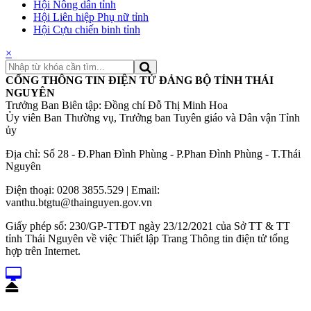
Hội Nông dân tỉnh
Hội Liên hiệp Phụ nữ tỉnh
Hội Cựu chiến binh tỉnh
×
CỔNG THÔNG TIN ĐIỆN TỬ ĐẢNG BỘ TỈNH THÁI
NGUYÊN
Trưởng Ban Biên tập: Đồng chí Đỗ Thị Minh Hoa
Ủy viên Ban Thường vụ, Trưởng ban Tuyên giáo và Dân vận Tỉnh
ủy
Địa chỉ: Số 28 - Đ.Phan Đình Phùng - P.Phan Đình Phùng - T.Thái
Nguyên
Điện thoại: 0208 3855.529 | Email:
vanthu.btgtu@thainguyen.gov.vn
Giấy phép số: 230/GP-TTĐT ngày 23/12/2021 của Sở TT & TT
tỉnh Thái Nguyên về việc Thiết lập Trang Thông tin điện tử tổng
hợp trên Internet.