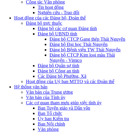
Công tác Văn phòng
Tin hoạt động
Nghiên cứu - Trao đổi
Hoạt động của các Đảng bộ, Đoàn thể
Đảng bộ trực thuộc
Đảng bộ các cơ quan Đảng tỉnh
Đảng bộ UBND tỉnh
Đảng bộ CTCP Gang thép Thái Nguyên
Đảng bộ Đại học Thái Nguyên
Đảng bộ Bệnh viện TW Thái Nguyên
Đảng bộ CTCP Kim loại màu Thái
Nguyên - Vimico
Đảng bộ Quân sự tỉnh
Đảng bộ Công an tỉnh
Các Đảng bộ Phường, Xã
Hoạt động của Uỷ ban MTTQ và các Đoàn thể
Hệ thống văn bản
Văn bản của Trung ương
Văn bản của Tỉnh ủy
Các cơ quan tham mưu giúp việc tỉnh ủy
Ban Tuyên giáo và Dân vận
Ban Tổ chức
Ủy ban Kiểm tra
Ban Nội chính
Văn phòng