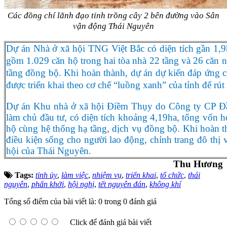
Các đồng chí lãnh đạo tỉnh trồng cây 2 bên đường vào Sân
vận động Thái Nguyên
Dự án Nhà ở xã hội TNG Việt Bắc có diện tích gần 1,9
gồm 1.029 căn hộ trong hai tòa nhà 22 tầng và 26 căn n
tầng đồng bộ. Khi hoàn thành, dự án dự kiến đáp ứng 
được triển khai theo cơ chế “luồng xanh” của tỉnh để rút
Dự án Khu nhà ở xã hội Điềm Thụy do Công ty CP Đầu
làm chủ đầu tư, có diện tích khoảng 4,19ha, tổng vốn
hộ cùng hệ thống hạ tầng, dịch vụ đồng bộ. Khi hoàn th
điều kiện sống cho người lao động, chỉnh trang đô thị và
hội của Thái Nguyên.
Thu Hương
Tags:
tỉnh ủy
,
làm việc
,
nhiệm vụ
,
triển khai
,
tổ chức
,
thái
nguyên
,
phấn khởi
,
hội nghị
,
tết nguyên đán
,
không khí
Tổng số điểm của bài viết là: 0 trong 0 đánh giá
Click để đánh giá bài viết