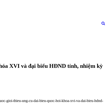
i khóa XVI và đại biểu HĐND tỉnh, nhiệm kỳ
-duoc-gioi-thieu-ung-cu-dai-bieu-quoc-hoi-khoa-xvi-va-dai-bieu-hdnd-