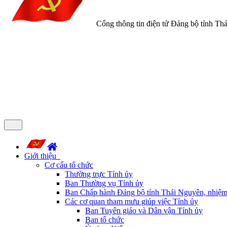
Cổng thông tin điện tử Đảng bộ tỉnh Th
Giới thiệu
Cơ cấu tổ chức
Thường trực Tỉnh ủy
Ban Thường vụ Tỉnh ủy
Ban Chấp hành Đảng bộ tỉnh Thái Nguyên, nhiệm
Các cơ quan tham mưu giúp việc Tỉnh ủy
Ban Tuyên giáo và Dân vận Tỉnh ủy
Ban tổ chức