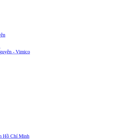
yên
n
guyên - Vimico
ch Hồ Chí Minh