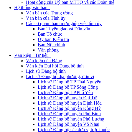
Hoạt động của Uỷ ban MTTQ và các Đoàn thể
Hệ thống văn bản
Văn bản của Trung ương
Văn bản của Tỉnh ủy
Các cơ quan tham mưu giúp việc tỉnh ủy
Ban Tuyên giáo và Dân vận
Ban Tổ chức
Ủy ban Kiểm tra
Ban Nội chính
Văn phòng
Văn kiện - Tư liệu
Văn kiện của Đảng
Văn kiện Đại hội Đảng bộ tỉnh
Lịch sử Đảng bộ tỉnh
Lịch sử Đảng bộ địa phương, đơn vị
Lịch sử Đảng bộ TP.Thái Nguyên
Lịch sử Đảng bộ TP.Sông Công
Lịch sử Đảng bộ TP.Phổ Yên
Lịch sử Đảng bộ huyện Đại Từ
Lịch sử Đảng bộ huyện Định Hóa
Lịch sử Đảng bộ huyện Đồng Hỷ
Lịch sử Đảng bộ huyện Phú Bình
Lịch sử Đảng bộ huyện Phú Lương
Lịch sử Đảng bộ huyện Võ Nhai
Lịch sử Đảng bộ các đơn vị trực thuộc