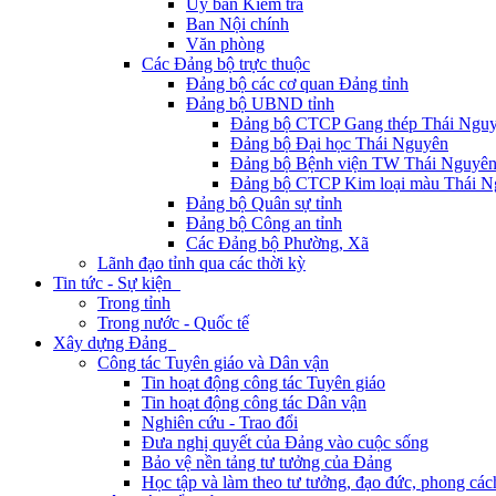
Ủy ban Kiểm tra
Ban Nội chính
Văn phòng
Các Đảng bộ trực thuộc
Đảng bộ các cơ quan Đảng tỉnh
Đảng bộ UBND tỉnh
Đảng bộ CTCP Gang thép Thái Ngu
Đảng bộ Đại học Thái Nguyên
Đảng bộ Bệnh viện TW Thái Nguyê
Đảng bộ CTCP Kim loại màu Thái N
Đảng bộ Quân sự tỉnh
Đảng bộ Công an tỉnh
Các Đảng bộ Phường, Xã
Lãnh đạo tỉnh qua các thời kỳ
Tin tức - Sự kiện
Trong tỉnh
Trong nước - Quốc tế
Xây dựng Đảng
Công tác Tuyên giáo và Dân vận
Tin hoạt động công tác Tuyên giáo
Tin hoạt động công tác Dân vận
Nghiên cứu - Trao đổi
Đưa nghị quyết của Đảng vào cuộc sống
Bảo vệ nền tảng tư tưởng của Đảng
Học tập và làm theo tư tưởng, đạo đức, phong cá