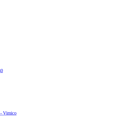
30
- Vimico