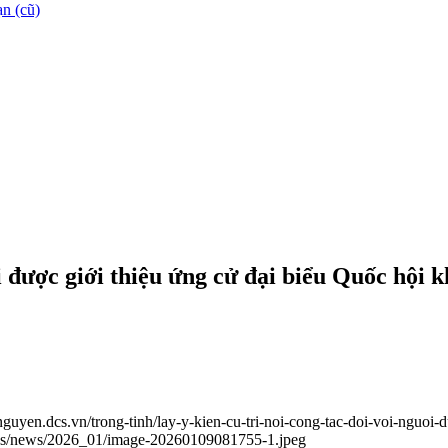
n (cũ)
ời được giới thiệu ứng cử đại biểu Quốc hộ
ainguyen.dcs.vn/trong-tinh/lay-y-kien-cu-tri-noi-cong-tac-doi-voi-nguoi
oads/news/2026_01/image-20260109081755-1.jpeg