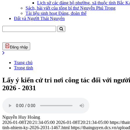
Lịch sử các đảng bộ phường, xã thuộc tỉnh Bắc Kạ
Sách, bài viết của tổng bí thư Nguyễn Phú Trọng
Tài liệu sinh hoạt Đảng, đoàn thể
Đất và Người Thái Nguyên
Đăng nhập
Trang chủ
Trong tỉnh
Lấy ý kiến cử tri nơi công tác đối với ngư
2026 - 2031
Nguyễn Huy Hoàng
2026-01-08T20:21:34-05:00
2026-01-08T20:21:34-05:00
https://th
tinh-nhiem-ky-2026-2031-1467.html
https://thainguyen.dcs.vn/upl