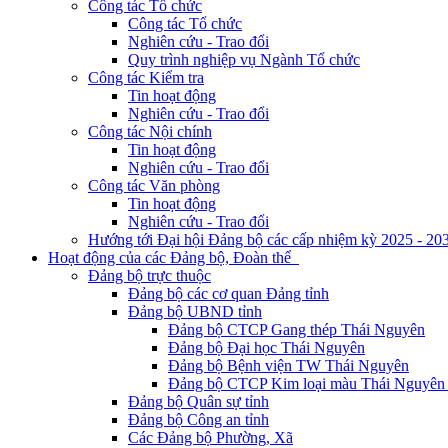
Công tác Tổ chức
Công tác Tổ chức
Nghiên cứu - Trao đổi
Quy trình nghiệp vụ Ngành Tổ chức
Công tác Kiểm tra
Tin hoạt động
Nghiên cứu - Trao đổi
Công tác Nội chính
Tin hoạt động
Nghiên cứu - Trao đổi
Công tác Văn phòng
Tin hoạt động
Nghiên cứu - Trao đổi
Hướng tới Đại hội Đảng bộ các cấp nhiệm kỳ 2025 - 20
Hoạt động của các Đảng bộ, Đoàn thể
Đảng bộ trực thuộc
Đảng bộ các cơ quan Đảng tỉnh
Đảng bộ UBND tỉnh
Đảng bộ CTCP Gang thép Thái Nguyên
Đảng bộ Đại học Thái Nguyên
Đảng bộ Bệnh viện TW Thái Nguyên
Đảng bộ CTCP Kim loại màu Thái Nguyên 
Đảng bộ Quân sự tỉnh
Đảng bộ Công an tỉnh
Các Đảng bộ Phường, Xã