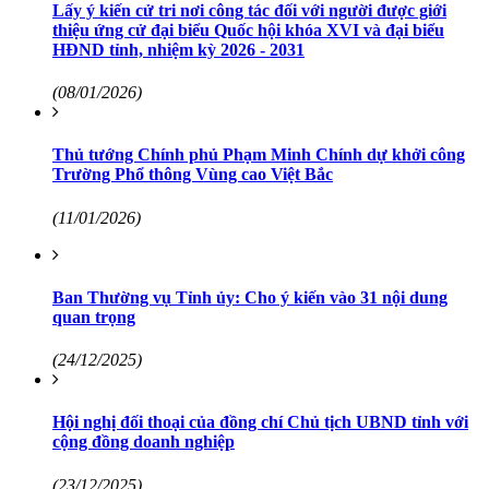
Lấy ý kiến cử tri nơi công tác đối với người được giới
thiệu ứng cử đại biểu Quốc hội khóa XVI và đại biểu
HĐND tỉnh, nhiệm kỳ 2026 - 2031
(08/01/2026)
Thủ tướng Chính phủ Phạm Minh Chính dự khởi công
Trường Phổ thông Vùng cao Việt Bắc
(11/01/2026)
Ban Thường vụ Tỉnh ủy: Cho ý kiến vào 31 nội dung
quan trọng
(24/12/2025)
Hội nghị đối thoại của đồng chí Chủ tịch UBND tỉnh với
cộng đồng doanh nghiệp
(23/12/2025)