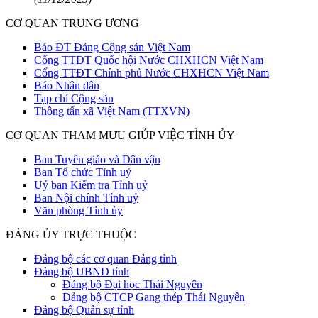
CƠ QUAN TRUNG ƯƠNG
Báo ĐT Đảng Cộng sản Việt Nam
Cổng TTĐT Quốc hội Nước CHXHCN Việt Nam
Cổng TTĐT Chính phủ Nước CHXHCN Việt Nam
Báo Nhân dân
Tạp chí Cộng sản
Thông tấn xã Việt Nam (TTXVN)
CƠ QUAN THAM MƯU GIÚP VIỆC TỈNH ỦY
Ban Tuyên giáo và Dân vận
Ban Tổ chức Tỉnh uỷ
Uỷ ban Kiểm tra Tỉnh uỷ
Ban Nội chính Tỉnh uỷ
Văn phòng Tỉnh ủy
ĐẢNG ỦY TRỰC THUỘC
Đảng bộ các cơ quan Đảng tỉnh
Đảng bộ UBND tỉnh
Đảng bộ Đại học Thái Nguyên
Đảng bộ CTCP Gang thép Thái Nguyên
Đảng bộ Quân sự tỉnh