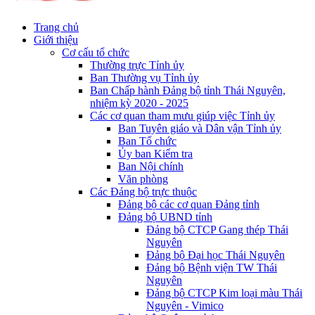
Trang chủ
Giới thiệu
Cơ cấu tổ chức
Thường trực Tỉnh ủy
Ban Thường vụ Tỉnh ủy
Ban Chấp hành Đảng bộ tỉnh Thái Nguyên,
nhiệm kỳ 2020 - 2025
Các cơ quan tham mưu giúp việc Tỉnh ủy
Ban Tuyên giáo và Dân vận Tỉnh ủy
Ban Tổ chức
Ủy ban Kiểm tra
Ban Nội chính
Văn phòng
Các Đảng bộ trực thuộc
Đảng bộ các cơ quan Đảng tỉnh
Đảng bộ UBND tỉnh
Đảng bộ CTCP Gang thép Thái
Nguyên
Đảng bộ Đại học Thái Nguyên
Đảng bộ Bệnh viện TW Thái
Nguyên
Đảng bộ CTCP Kim loại màu Thái
Nguyên - Vimico