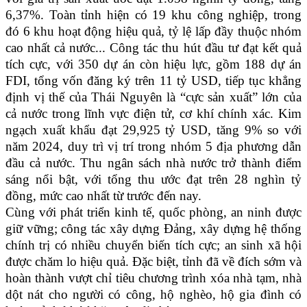
6,37%. Toàn tỉnh hiện có 19 khu công nghiệp, trong
đó 6 khu hoạt động hiệu quả, tỷ lệ lấp đầy thuộc nhóm
cao nhất cả nước... Công tác thu hút đầu tư đạt kết quả
tích cực, với 350 dự án còn hiệu lực, gồm 188 dự án
FDI, tổng vốn đăng ký trên 11 tỷ USD, tiếp tục khẳng
định vị thế của Thái Nguyên là “cực sản xuất” lớn của
cả nước trong lĩnh vực điện tử, cơ khí chính xác. Kim
ngạch xuất khẩu đạt 29,925 tỷ USD, tăng 9% so với
năm 2024, duy trì vị trí trong nhóm 5 địa phương dẫn
đầu cả nước. Thu ngân sách nhà nước trở thành điểm
sáng nổi bật, với tổng thu ước đạt trên 28 nghìn tỷ
đồng, mức cao nhất từ trước đến nay.
Cùng với phát triển kinh tế, quốc phòng, an ninh được
giữ vững; công tác xây dựng Đảng, xây dựng hệ thống
chính trị có nhiều chuyển biến tích cực; an sinh xã hội
được chăm lo hiệu quả. Đặc biệt, tỉnh đã về đích sớm và
hoàn thành vượt chỉ tiêu chương trình xóa nhà tạm, nhà
dột nát cho người có công, hộ nghèo, hộ gia đình có