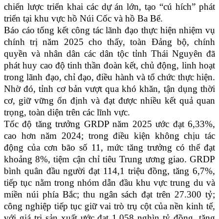
chiến lược triển khai các dự án lớn, tạo “cú hích” phát
triển tại khu vực hồ Núi Cốc và hồ Ba Bể.
Báo cáo tổng kết công tác lãnh đạo thực hiện nhiệm vụ
chính trị năm 2025 cho thấy, toàn Đảng bộ, chính
quyền và nhân dân các dân tộc tỉnh Thái Nguyên đã
phát huy cao độ tinh thần đoàn kết, chủ động, linh hoạt
trong lãnh đạo, chỉ đạo, điều hành và tổ chức thực hiện.
Nhờ đó, tỉnh cơ bản vượt qua khó khăn, tận dụng thời
cơ, giữ vững ổn định và đạt được nhiều kết quả quan
trọng, toàn diện trên các lĩnh vực.
Tốc độ tăng trưởng GRDP năm 2025 ước đạt 6,33%,
cao hơn năm 2024; trong điều kiện không chịu tác
động của cơn bão số 11, mức tăng trưởng có thể đạt
khoảng 8%, tiệm cận chỉ tiêu Trung ương giao. GRDP
bình quân đầu người đạt 114,1 triệu đồng, tăng 6,7%,
tiếp tục nằm trong nhóm dẫn đầu khu vực trung du và
miền núi phía Bắc; thu ngân sách đạt trên 27.300 tỷ;
công nghiệp tiếp tục giữ vai trò trụ cột của nền kinh tế,
với giá trị sản xuất ước đạt 1.058 nghìn tỷ đồng, tăng