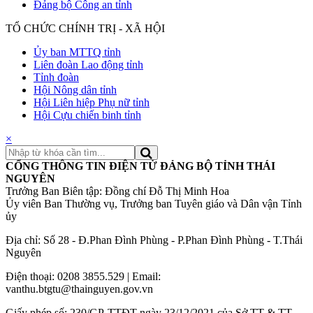
Đảng bộ Công an tỉnh
TỔ CHỨC CHÍNH TRỊ - XÃ HỘI
Ủy ban MTTQ tỉnh
Liên đoàn Lao động tỉnh
Tỉnh đoàn
Hội Nông dân tỉnh
Hội Liên hiệp Phụ nữ tỉnh
Hội Cựu chiến binh tỉnh
×
CỔNG THÔNG TIN ĐIỆN TỬ ĐẢNG BỘ TỈNH THÁI
NGUYÊN
Trưởng Ban Biên tập: Đồng chí Đỗ Thị Minh Hoa
Ủy viên Ban Thường vụ, Trưởng ban Tuyên giáo và Dân vận Tỉnh
ủy
Địa chỉ: Số 28 - Đ.Phan Đình Phùng - P.Phan Đình Phùng - T.Thái
Nguyên
Điện thoại: 0208 3855.529 | Email:
vanthu.btgtu@thainguyen.gov.vn
Giấy phép số: 230/GP-TTĐT ngày 23/12/2021 của Sở TT & TT