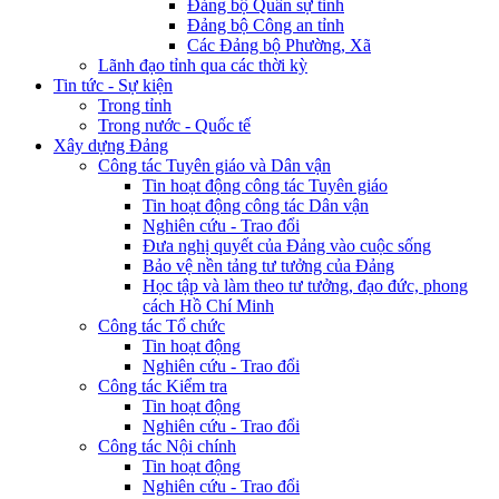
Đảng bộ Quân sự tỉnh
Đảng bộ Công an tỉnh
Các Đảng bộ Phường, Xã
Lãnh đạo tỉnh qua các thời kỳ
Tin tức - Sự kiện
Trong tỉnh
Trong nước - Quốc tế
Xây dựng Đảng
Công tác Tuyên giáo và Dân vận
Tin hoạt động công tác Tuyên giáo
Tin hoạt động công tác Dân vận
Nghiên cứu - Trao đổi
Đưa nghị quyết của Đảng vào cuộc sống
Bảo vệ nền tảng tư tưởng của Đảng
Học tập và làm theo tư tưởng, đạo đức, phong
cách Hồ Chí Minh
Công tác Tổ chức
Tin hoạt động
Nghiên cứu - Trao đổi
Công tác Kiểm tra
Tin hoạt động
Nghiên cứu - Trao đổi
Công tác Nội chính
Tin hoạt động
Nghiên cứu - Trao đổi