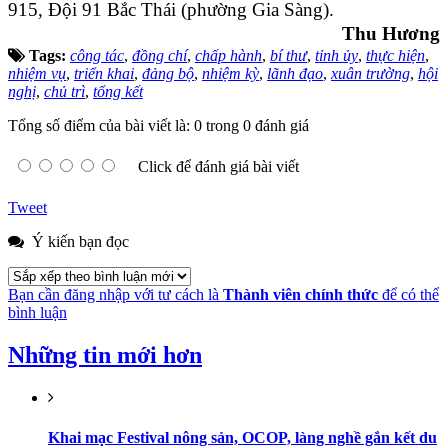
915, Đội 91 Bắc Thái (phường Gia Sàng).
Thu Hương
Tags:
công tác
,
đồng chí
,
chấp hành
,
bí thư
,
tỉnh ủy
,
thực hiện
,
nhiệm vụ
,
triển khai
,
đảng bộ
,
nhiệm kỳ
,
lãnh đạo
,
xuân trường
,
hội
nghị
,
chủ trì
,
tổng kết
Tổng số điểm của bài viết là: 0 trong 0 đánh giá
Click để đánh giá bài viết
Tweet
Ý kiến bạn đọc
Bạn cần đăng nhập với tư cách là
Thành viên chính thức
để có thể
bình luận
Những tin mới hơn
Khai mạc Festival nông sản, OCOP, làng nghề gắn kết du