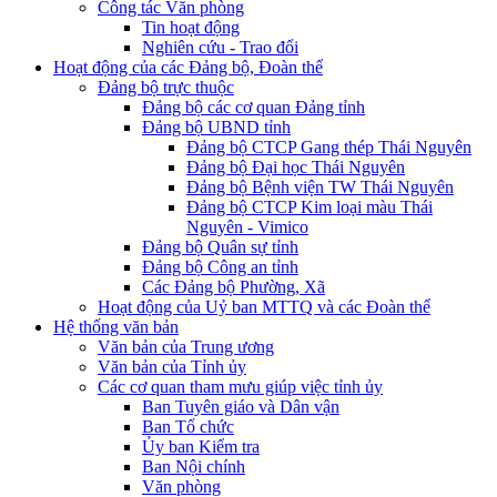
Công tác Văn phòng
Tin hoạt động
Nghiên cứu - Trao đổi
Hoạt động của các Đảng bộ, Đoàn thể
Đảng bộ trực thuộc
Đảng bộ các cơ quan Đảng tỉnh
Đảng bộ UBND tỉnh
Đảng bộ CTCP Gang thép Thái Nguyên
Đảng bộ Đại học Thái Nguyên
Đảng bộ Bệnh viện TW Thái Nguyên
Đảng bộ CTCP Kim loại màu Thái
Nguyên - Vimico
Đảng bộ Quân sự tỉnh
Đảng bộ Công an tỉnh
Các Đảng bộ Phường, Xã
Hoạt động của Uỷ ban MTTQ và các Đoàn thể
Hệ thống văn bản
Văn bản của Trung ương
Văn bản của Tỉnh ủy
Các cơ quan tham mưu giúp việc tỉnh ủy
Ban Tuyên giáo và Dân vận
Ban Tổ chức
Ủy ban Kiểm tra
Ban Nội chính
Văn phòng