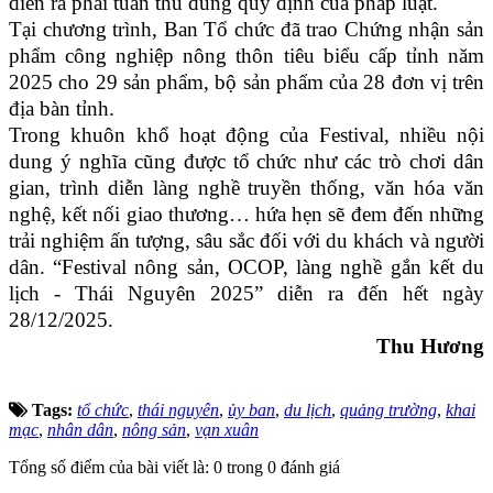
diễn ra phải tuân thủ đúng quy định của pháp luật.
Tại chương trình, Ban Tổ chức đã trao Chứng nhận sản
phẩm công nghiệp nông thôn tiêu biểu cấp tỉnh năm
2025 cho 29 sản phẩm, bộ sản phẩm của 28 đơn vị trên
địa bàn tỉnh.
Trong khuôn khổ hoạt động của Festival, nhiều nội
dung ý nghĩa cũng được tổ chức như các trò chơi dân
gian, trình diễn làng nghề truyền thống, văn hóa văn
nghệ, kết nối giao thương… hứa hẹn sẽ đem đến những
trải nghiệm ấn tượng, sâu sắc đối với du khách và người
dân. “Festival nông sản, OCOP, làng nghề gắn kết du
lịch - Thái Nguyên 2025” diễn ra đến hết ngày
28/12/2025.
Thu Hương
Tags:
tổ chức
,
thái nguyên
,
ủy ban
,
du lịch
,
quảng trường
,
khai
mạc
,
nhân dân
,
nông sản
,
vạn xuân
Tổng số điểm của bài viết là: 0 trong 0 đánh giá