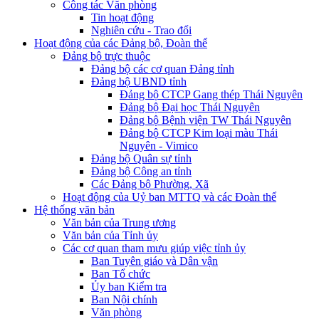
Công tác Văn phòng
Tin hoạt động
Nghiên cứu - Trao đổi
Hoạt động của các Đảng bộ, Đoàn thể
Đảng bộ trực thuộc
Đảng bộ các cơ quan Đảng tỉnh
Đảng bộ UBND tỉnh
Đảng bộ CTCP Gang thép Thái Nguyên
Đảng bộ Đại học Thái Nguyên
Đảng bộ Bệnh viện TW Thái Nguyên
Đảng bộ CTCP Kim loại màu Thái
Nguyên - Vimico
Đảng bộ Quân sự tỉnh
Đảng bộ Công an tỉnh
Các Đảng bộ Phường, Xã
Hoạt động của Uỷ ban MTTQ và các Đoàn thể
Hệ thống văn bản
Văn bản của Trung ương
Văn bản của Tỉnh ủy
Các cơ quan tham mưu giúp việc tỉnh ủy
Ban Tuyên giáo và Dân vận
Ban Tổ chức
Ủy ban Kiểm tra
Ban Nội chính
Văn phòng