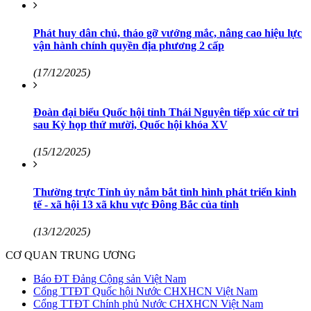
Phát huy dân chủ, tháo gỡ vướng mắc, nâng cao hiệu lực
vận hành chính quyền địa phương 2 cấp
(17/12/2025)
Đoàn đại biểu Quốc hội tỉnh Thái Nguyên tiếp xúc cử tri
sau Kỳ họp thứ mười, Quốc hội khóa XV
(15/12/2025)
Thường trực Tỉnh ủy nắm bắt tình hình phát triển kinh
tế - xã hội 13 xã khu vực Đông Bắc của tỉnh
(13/12/2025)
CƠ QUAN TRUNG ƯƠNG
Báo ĐT Đảng Cộng sản Việt Nam
Cổng TTĐT Quốc hội Nước CHXHCN Việt Nam
Cổng TTĐT Chính phủ Nước CHXHCN Việt Nam