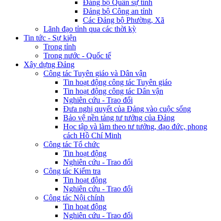
Đảng bộ Quân sự tỉnh
Đảng bộ Công an tỉnh
Các Đảng bộ Phường, Xã
Lãnh đạo tỉnh qua các thời kỳ
Tin tức - Sự kiện
Trong tỉnh
Trong nước - Quốc tế
Xây dựng Đảng
Công tác Tuyên giáo và Dân vận
Tin hoạt động công tác Tuyên giáo
Tin hoạt động công tác Dân vận
Nghiên cứu - Trao đổi
Đưa nghị quyết của Đảng vào cuộc sống
Bảo vệ nền tảng tư tưởng của Đảng
Học tập và làm theo tư tưởng, đạo đức, phong
cách Hồ Chí Minh
Công tác Tổ chức
Tin hoạt động
Nghiên cứu - Trao đổi
Công tác Kiểm tra
Tin hoạt động
Nghiên cứu - Trao đổi
Công tác Nội chính
Tin hoạt động
Nghiên cứu - Trao đổi