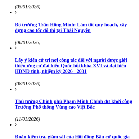
(05/01/2026)
Bộ trưởng Trần Hồng Minh: Làm tốt quy hoạch, xây
dựng cao tốc đô thị tại Thái Nguyên
(06/01/2026)
Lấy ý kiến cử tri nơi công tác đối với người được giới
thiệu ứng cử đại biểu Quốc hội khóa XVI và đại biểu
HĐND tỉnh, nhiệm kỳ 2026 - 2031
(08/01/2026)
Thủ tướng Chính phủ Phạm Minh Chính dự khởi công
Trường Phổ thông Vùng cao Việt Bắc
(11/01/2026)
Đoàn kiểm tra, giám sát của Hội đồng Bầu cử quốc gia