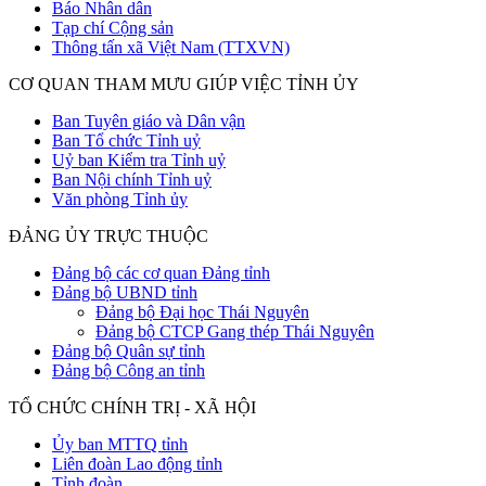
Báo Nhân dân
Tạp chí Cộng sản
Thông tấn xã Việt Nam (TTXVN)
CƠ QUAN THAM MƯU GIÚP VIỆC TỈNH ỦY
Ban Tuyên giáo và Dân vận
Ban Tổ chức Tỉnh uỷ
Uỷ ban Kiểm tra Tỉnh uỷ
Ban Nội chính Tỉnh uỷ
Văn phòng Tỉnh ủy
ĐẢNG ỦY TRỰC THUỘC
Đảng bộ các cơ quan Đảng tỉnh
Đảng bộ UBND tỉnh
Đảng bộ Đại học Thái Nguyên
Đảng bộ CTCP Gang thép Thái Nguyên
Đảng bộ Quân sự tỉnh
Đảng bộ Công an tỉnh
TỔ CHỨC CHÍNH TRỊ - XÃ HỘI
Ủy ban MTTQ tỉnh
Liên đoàn Lao động tỉnh
Tỉnh đoàn