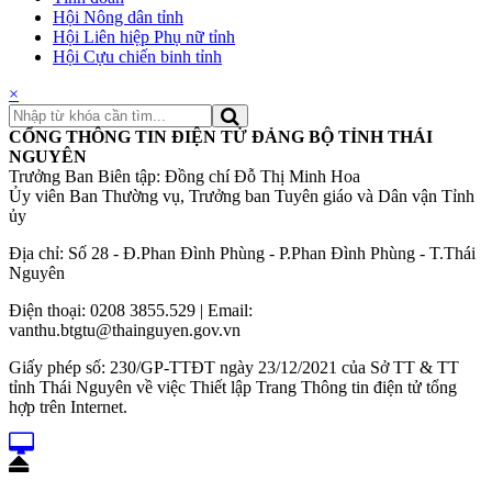
Hội Nông dân tỉnh
Hội Liên hiệp Phụ nữ tỉnh
Hội Cựu chiến binh tỉnh
×
CỔNG THÔNG TIN ĐIỆN TỬ ĐẢNG BỘ TỈNH THÁI
NGUYÊN
Trưởng Ban Biên tập: Đồng chí Đỗ Thị Minh Hoa
Ủy viên Ban Thường vụ, Trưởng ban Tuyên giáo và Dân vận Tỉnh
ủy
Địa chỉ: Số 28 - Đ.Phan Đình Phùng - P.Phan Đình Phùng - T.Thái
Nguyên
Điện thoại: 0208 3855.529 | Email:
vanthu.btgtu@thainguyen.gov.vn
Giấy phép số: 230/GP-TTĐT ngày 23/12/2021 của Sở TT & TT
tỉnh Thái Nguyên về việc Thiết lập Trang Thông tin điện tử tổng
hợp trên Internet.