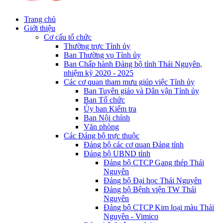
Trang chủ
Giới thiệu
Cơ cấu tổ chức
Thường trực Tỉnh ủy
Ban Thường vụ Tỉnh ủy
Ban Chấp hành Đảng bộ tỉnh Thái Nguyên,
nhiệm kỳ 2020 - 2025
Các cơ quan tham mưu giúp việc Tỉnh ủy
Ban Tuyên giáo và Dân vận Tỉnh ủy
Ban Tổ chức
Ủy ban Kiểm tra
Ban Nội chính
Văn phòng
Các Đảng bộ trực thuộc
Đảng bộ các cơ quan Đảng tỉnh
Đảng bộ UBND tỉnh
Đảng bộ CTCP Gang thép Thái
Nguyên
Đảng bộ Đại học Thái Nguyên
Đảng bộ Bệnh viện TW Thái
Nguyên
Đảng bộ CTCP Kim loại màu Thái
Nguyên - Vimico