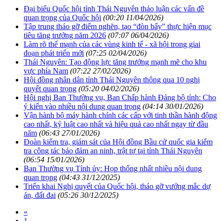
Đại biểu Quốc hội tỉnh Thái Nguyên thảo luận các vấn đề
quan trọng của Quốc hội
(00:20 11/04/2026)
Tập trung tháo gỡ điểm nghẽn, tạo “đòn bẩy” thực hiện mục
tiêu tăng trưởng năm 2026
(07:07 06/04/2026)
Làm rõ thế mạnh của các vùng kinh tế - xã hội trong giai
đoạn phát triển mới
(07:25 02/04/2026)
Thái Nguyên: Tạo động lực tăng trưởng mạnh mẽ cho khu
vực phía Nam
(07:22 27/02/2026)
Hội đồng nhân dân tỉnh Thái Nguyên thông qua 10 nghị
quyết quan trọng
(05:20 04/02/2026)
Hội nghị Ban Thường vụ, Ban Chấp hành Đảng bộ tỉnh: Cho
ý kiến vào nhiều nội dung quan trọng
(04:14 30/01/2026)
Vận hành bộ máy hành chính các cấp với tinh thần hành động
cao nhất, kỷ luật cao nhất và hiệu quả cao nhất ngay từ đầu
năm
(06:43 27/01/2026)
Đoàn kiểm tra, giám sát của Hội đồng Bầu cử quốc gia kiểm
tra công tác bảo đảm an ninh, trật tự tại tỉnh Thái Nguyên
(06:54 15/01/2026)
Ban Thường vụ Tỉnh ủy: Họp thống nhất nhiều nội dung
quan trọng
(04:43 31/12/2025)
Triển khai Nghị quyết của Quốc hội, tháo gỡ vướng mắc dự
án, đất đai
(05:26 30/12/2025)
«
1