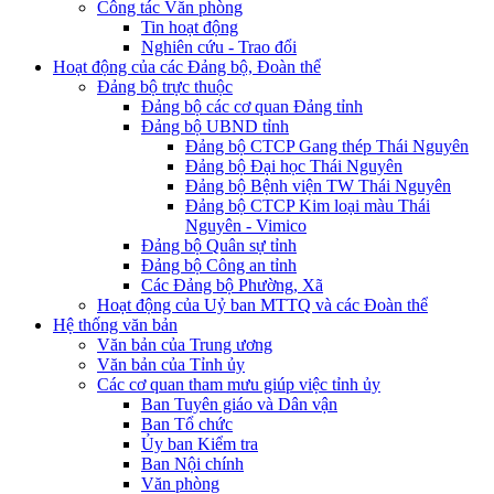
Công tác Văn phòng
Tin hoạt động
Nghiên cứu - Trao đổi
Hoạt động của các Đảng bộ, Đoàn thể
Đảng bộ trực thuộc
Đảng bộ các cơ quan Đảng tỉnh
Đảng bộ UBND tỉnh
Đảng bộ CTCP Gang thép Thái Nguyên
Đảng bộ Đại học Thái Nguyên
Đảng bộ Bệnh viện TW Thái Nguyên
Đảng bộ CTCP Kim loại màu Thái
Nguyên - Vimico
Đảng bộ Quân sự tỉnh
Đảng bộ Công an tỉnh
Các Đảng bộ Phường, Xã
Hoạt động của Uỷ ban MTTQ và các Đoàn thể
Hệ thống văn bản
Văn bản của Trung ương
Văn bản của Tỉnh ủy
Các cơ quan tham mưu giúp việc tỉnh ủy
Ban Tuyên giáo và Dân vận
Ban Tổ chức
Ủy ban Kiểm tra
Ban Nội chính
Văn phòng