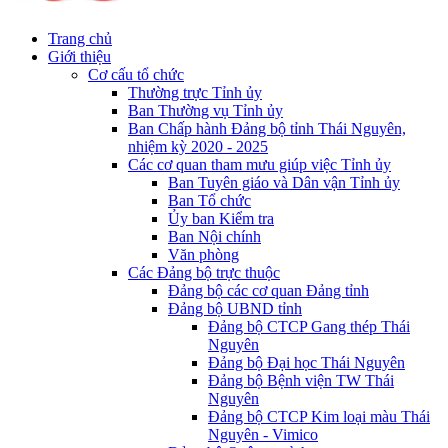
Trang chủ
Giới thiệu
Cơ cấu tổ chức
Thường trực Tỉnh ủy
Ban Thường vụ Tỉnh ủy
Ban Chấp hành Đảng bộ tỉnh Thái Nguyên,
nhiệm kỳ 2020 - 2025
Các cơ quan tham mưu giúp việc Tỉnh ủy
Ban Tuyên giáo và Dân vận Tỉnh ủy
Ban Tổ chức
Ủy ban Kiểm tra
Ban Nội chính
Văn phòng
Các Đảng bộ trực thuộc
Đảng bộ các cơ quan Đảng tỉnh
Đảng bộ UBND tỉnh
Đảng bộ CTCP Gang thép Thái
Nguyên
Đảng bộ Đại học Thái Nguyên
Đảng bộ Bệnh viện TW Thái
Nguyên
Đảng bộ CTCP Kim loại màu Thái
Nguyên - Vimico