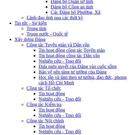
Đảng bộ Quân sự tỉnh
Đảng bộ Công an tỉnh
Các Đảng bộ Phường, Xã
Lãnh đạo tỉnh qua các thời kỳ
Tin tức - Sự kiện
Trong tỉnh
Trong nước - Quốc tế
Xây dựng Đảng
Công tác Tuyên giáo và Dân vận
Tin hoạt động công tác Tuyên giáo
Tin hoạt động công tác Dân vận
Nghiên cứu - Trao đổi
Đưa nghị quyết của Đảng vào cuộc sống
Bảo vệ nền tảng tư tưởng của Đảng
Học tập và làm theo tư tưởng, đạo đức, phong
cách Hồ Chí Minh
Công tác Tổ chức
Tin hoạt động
Nghiên cứu - Trao đổi
Công tác Kiểm tra
Tin hoạt động
Nghiên cứu - Trao đổi
Công tác Nội chính
Tin hoạt động
Nghiên cứu - Trao đổi