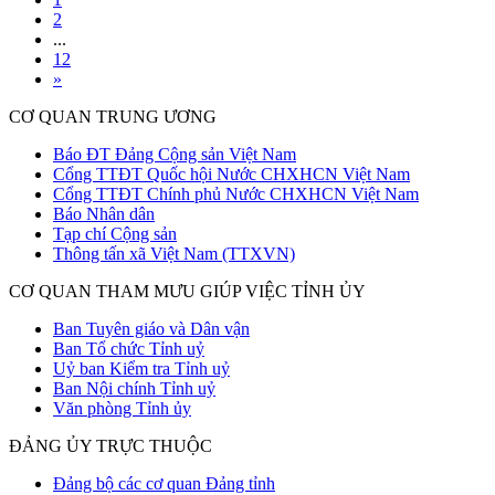
2
...
12
»
CƠ QUAN TRUNG ƯƠNG
Báo ĐT Đảng Cộng sản Việt Nam
Cổng TTĐT Quốc hội Nước CHXHCN Việt Nam
Cổng TTĐT Chính phủ Nước CHXHCN Việt Nam
Báo Nhân dân
Tạp chí Cộng sản
Thông tấn xã Việt Nam (TTXVN)
CƠ QUAN THAM MƯU GIÚP VIỆC TỈNH ỦY
Ban Tuyên giáo và Dân vận
Ban Tổ chức Tỉnh uỷ
Uỷ ban Kiểm tra Tỉnh uỷ
Ban Nội chính Tỉnh uỷ
Văn phòng Tỉnh ủy
ĐẢNG ỦY TRỰC THUỘC
Đảng bộ các cơ quan Đảng tỉnh